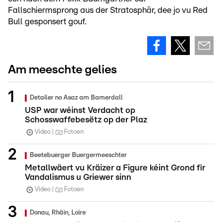
Fallschiermsprong aus der Stratosphär, dee jo vu Red
Bull gesponsert gouf.
Am meeschte gelies
Detailer no Asaz am Bamerdall
USP war wéinst Verdacht op
Schosswaffebesëtz op der Plaz
Video
Fotoen
Beetebuerger Buergermeeschter
Metallwäert vu Kräizer a Figure kéint Grond fir
Vandalismus u Griewer sinn
Video
Fotoen
Donau, Rhäin, Loire