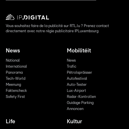
Vous souhaitez faire de la publicité sur RTL.lu ? Prenez contact
directement avec notre régie publicitaire IPLuxembourg
News
Mobilitéit
National
News
International
Trafic
Panorama
Pëtrolspräisser
Tech-World
Autofestival
Meenung
Auto-Tester
Faktencheck
Lux-Airport
Safety First
Radar-Kontrollen
Guidage Parking
Annoncen
Life
Kultur