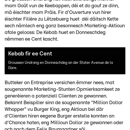
mam Goût vun de Keebappen, déi et do gouf ze dinn,
mä éischter mam Präis. Fir d'Ouverture vun hirer
éischter Filière zu Lëtzebuerg huet déi däitsch Kette
sech nämlech eng ganz besonnesch Marketing-Aktioun
afale gelooss: De Kebab huet en Donneschdeg
nëmmen ee Cent kascht.
Kebab fir ee Cent
Groussen Undrang en Donneschdeg an der Stater Avenue de la
Gare.
Butteker an Entreprise versichen ëmmer nees, mat
sougenannte Marketing-Stunten Opmierksamkeet ze
generéieren a potenziell Clienten ze gewannen.
Bekannt Beispiller sinn de sougenannte "Million Dollar
Whopper" vu Burger King, eng Aktioun bei där
d'Clienten hiren eegene Burger erstelle konnten an
d'Chance haten, eng Millioun Dollar ze gewannen oder
och nach dem Felix Baumgartner säi