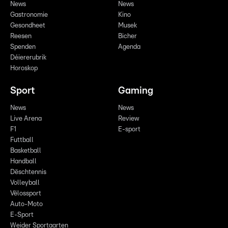
News
News
Gastronomie
Kino
Gesondheet
Musek
Reesen
Bicher
Spenden
Agenda
Déiererubrik
Horoskop
Sport
Gaming
News
News
Live Arena
Review
F1
E-sport
Futtball
Basketball
Handball
Dëschtennis
Volleyball
Vëlossport
Auto-Moto
E-Sport
Weider Sportaarten