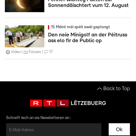
Sonnendäischtert vum 12. August
15 Méint méi spéit ewéi geplangt
Den neie Minigolf an der Péitruss
ass elo fir de Public op
Video
Fotoen
17
Back to Top
Schreift Iech an eis Newsletteren an :
Ok