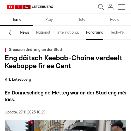
Home
Play
Télé
Radio
News
National
International
Panorama
Tech-World
Groussen Undrang an der Stad
Eng däitsch Keebab-Chaîne verdeelt
Keebappe fir ee Cent
RTL Lëtzebuerg
En Donneschdeg de Mëtteg war an der Stad eng méi
lass.
Update:
27.11.2025 16:29