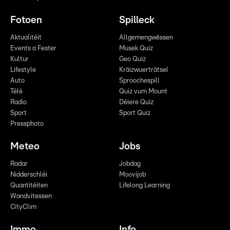
Fotoen
Spilleck
Aktualitéit
Allgemengwëssen
Events a Fester
Musek Quiz
Kultur
Geo Quiz
Lifestyle
Kräizwuerträtsel
Auto
Sproochespill
Télé
Quiz vum Mount
Radio
Déiere Quiz
Sport
Sport Quiz
Pressphoto
Meteo
Jobs
Radar
Jobdag
Nidderschléi
Moovijob
Quantitéiten
Lifelong Learning
Wandvitessen
CityClim
Immo
Info