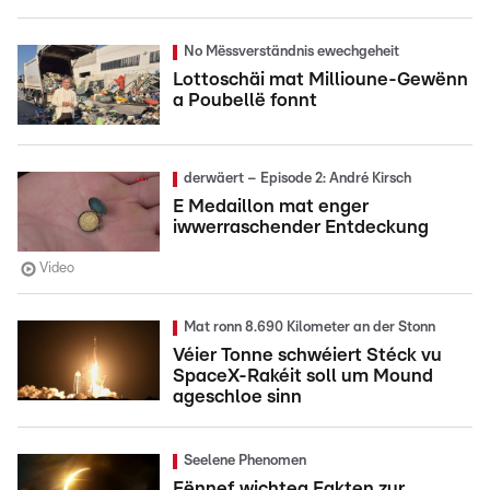
No Mëssverständnis ewechgeheit
Lottoschäi mat Millioune-Gewënn
a Poubellë fonnt
derwäert – Episode 2: André Kirsch
E Medaillon mat enger
iwwerraschender Entdeckung
Video
Mat ronn 8.690 Kilometer an der Stonn
Véier Tonne schwéiert Stéck vu
SpaceX-Rakéit soll um Mound
ageschloe sinn
Seelene Phenomen
Fënnef wichteg Fakten zur