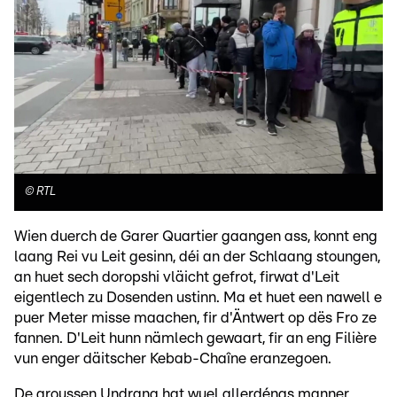
©
RTL
Wien duerch de Garer Quartier gaangen ass, konnt eng
laang Rei vu Leit gesinn, déi an der Schlaang stoungen,
an huet sech doropshi vläicht gefrot, firwat d'Leit
eigentlech zu Dosenden ustinn. Ma et huet een nawell e
puer Meter misse maachen, fir d'Äntwert op dës Fro ze
fannen. D'Leit hunn nämlech gewaart, fir an eng Filière
vun enger däitscher Kebab-Chaîne eranzegoen.
De groussen Undrang hat wuel allerdéngs manner