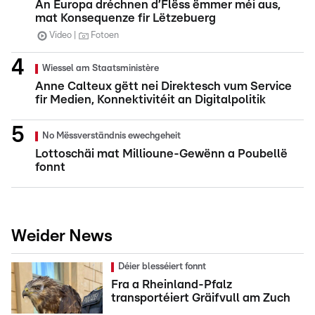
An Europa dréchnen d’Flëss ëmmer méi aus,
mat Konsequenze fir Lëtzebuerg
Video
Fotoen
Wiessel am Staatsministère
Anne Calteux gëtt nei Direktesch vum Service
fir Medien, Konnektivitéit an Digitalpolitik
No Mëssverständnis ewechgeheit
Lottoschäi mat Millioune-Gewënn a Poubellë
fonnt
Weider News
Déier blesséiert fonnt
Fra a Rheinland-Pfalz
transportéiert Gräifvull am Zuch