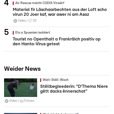
Air Rescue mécht CGDIS Virwërf
Material fir Läschaarbechten aus der Loft scho
virun 20 Joer kaf, war awer ni am Asaz
Video
33
Elo a Spuenien isoléiert
Tourist no Openthalt a Frankräich positiv op
den Hanta-Virus getest
Weider News
Welt-Stëll-Woch
Stëllbegleederin: “D’Thema Niere
gëtt dacks ënnerschat”
Video
Fotoen