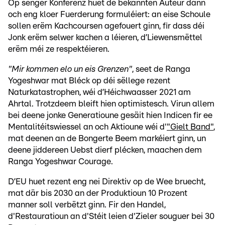
Op senger Konferenz huet de bekannten Auteur dann
och eng kloer Fuerderung formuléiert: an eise Schoule
sollen erëm Kachcoursen agefouert ginn, fir dass déi
Jonk erëm selwer kachen a léieren, d’Liewensmëttel
erëm méi ze respektéieren.
"Mir kommen elo un eis Grenzen"
, seet de Ranga
Yogeshwar mat Bléck op déi sëllege rezent
Naturkatastrophen, wéi d’Héichwaasser 2021 am
Ahrtal. Trotzdeem bleift hien optimistesch. Virun allem
bei deene jonke Generatioune gesäit hien Indicen fir ee
Mentalitéitswiessel an och Aktioune wéi d'
"Gielt Band"
,
mat deenen an de Bongerte Beem markéiert ginn, un
deene jiddereen Uebst dierf plécken, maachen dem
Ranga Yogeshwar Courage.
D’EU huet rezent eng nei Direktiv op de Wee bruecht,
mat där bis 2030 an der Produktioun 10 Prozent
manner soll verbëtzt ginn. Fir den Handel,
d'Restauratioun an d'Stéit leien d'Zieler souguer bei 30