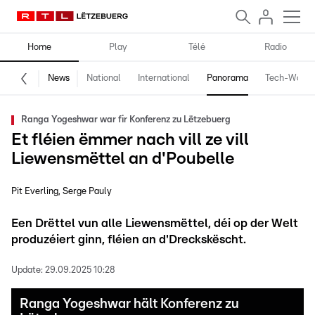
Home
Play
Télé
Radio
News
National
International
Panorama
Tech-World
Ranga Yogeshwar war fir Konferenz zu Lëtzebuerg
Et fléien ëmmer nach vill ze vill
Liewensmëttel an d'Poubelle
Pit Everling
Serge Pauly
Een Drëttel vun alle Liewensmëttel, déi op der Welt
produzéiert ginn, fléien an d'Dreckskëscht.
Update:
29.09.2025 10:28
Ranga Yogeshwar hält Konferenz zu