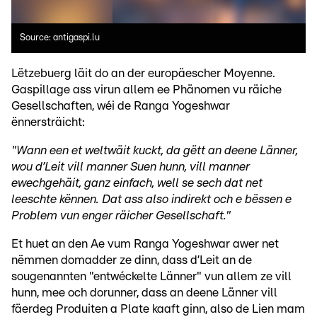
Source: antigaspi.lu
Lëtzebuerg läit do an der europäescher Moyenne.
Gaspillage ass virun allem ee Phänomen vu räiche
Gesellschaften, wéi de Ranga Yogeshwar
ënnersträicht:
"Wann een et weltwäit kuckt, da gëtt an deene Länner,
wou d’Leit vill manner Suen hunn, vill manner
ewechgehäit, ganz einfach, well se sech dat net
leeschte kënnen. Dat ass also indirekt och e bëssen e
Problem vun enger räicher Gesellschaft."
Et huet an den Ae vum Ranga Yogeshwar awer net
nëmmen domadder ze dinn, dass d’Leit an de
sougenannten "entwéckelte Länner" vun allem ze vill
hunn, mee och dorunner, dass an deene Länner vill
fäerdeg Produiten a Plate kaaft ginn, also de Lien mam