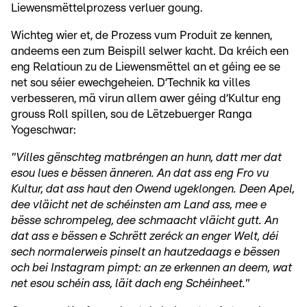
Liewensmëttelprozess verluer goung.
Wichteg wier et, de Prozess vum Produit ze kennen,
andeems een zum Beispill selwer kacht. Da kréich een
eng Relatioun zu de Liewensmëttel an et géing ee se
net sou séier ewechgeheien. D‘Technik ka villes
verbesseren, mä virun allem awer géing d‘Kultur eng
grouss Roll spillen, sou de Lëtzebuerger Ranga
Yogeschwar:
"Villes gënschteg matbréngen an hunn, datt mer dat
esou lues e bëssen änneren. An dat ass eng Fro vu
Kultur, dat ass haut den Owend ugeklongen. Deen Apel,
dee vläicht net de schéinsten am Land ass, mee e
bësse schrompeleg, dee schmaacht vläicht gutt. An
dat ass e bëssen e Schrëtt zeréck an enger Welt, déi
sech normalerweis pinselt an hautzedaags e bëssen
och bei Instagram pimpt: an ze erkennen an deem, wat
net esou schéin ass, läit dach eng Schéinheet."