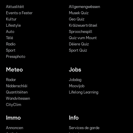
Aktualitéit
Allgemengwëssen
Events a Fester
Musek Quiz
Kultur
Geo Quiz
Lifestyle
Kräizwuerträtsel
Auto
Sproochespill
Télé
Quiz vum Mount
Radio
Déiere Quiz
Sport
Sport Quiz
Pressphoto
Meteo
Jobs
Radar
Jobdag
Nidderschléi
Moovijob
Quantitéiten
Lifelong Learning
Wandvitessen
CityClim
Immo
Info
Annoncen
Services de garde