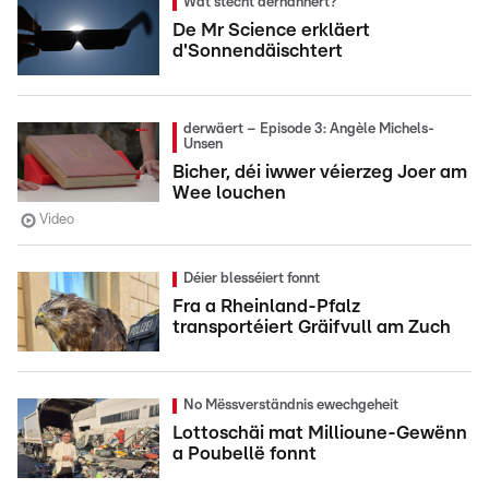
Wat stécht derhannert?
De Mr Science erkläert
d'Sonnendäischtert
derwäert – Episode 3: Angèle Michels-
Unsen
Bicher, déi iwwer véierzeg Joer am
Wee louchen
Video
Déier blesséiert fonnt
Fra a Rheinland-Pfalz
transportéiert Gräifvull am Zuch
No Mëssverständnis ewechgeheit
Lottoschäi mat Millioune-Gewënn
a Poubellë fonnt