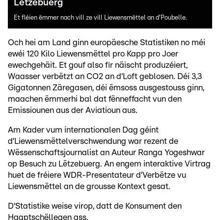
Lëtzebuerg
Et fléien ëmmer nach vill ze vill Liewensmëttel an d'Poubelle.
Och hei am Land ginn europäesche Statistiken no méi
ewéi 120 Kilo Liewensmëttel pro Kapp pro Joer
ewechgehäit. Et gouf also fir näischt produzéiert,
Waasser verbëtzt an CO2 an d‘Loft geblosen. Déi 3,3
Gigatonnen Zäregasen, déi ëmsoss ausgestouss ginn,
maachen ëmmerhi bal dat fënneffacht vun den
Emissiounen aus der Aviatioun aus.
Am Kader vum internationalen Dag géint
d’Liewensmëttelverschwendung war rezent de
Wëssenschaftsjournalist an Auteur Ranga Yogeshwar
op Besuch zu Lëtzebuerg. An engem interaktive Virtrag
huet de fréiere WDR-Presentateur d’Verbëtze vu
Liewensmëttel an de grousse Kontext gesat.
D‘Statistike weise virop, datt de Konsument den
Haaptschëllegen ass.