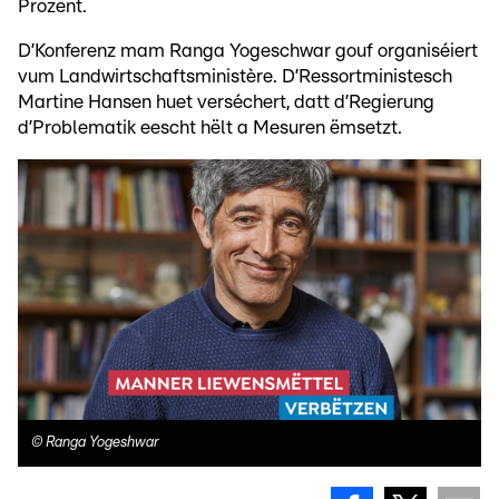
Prozent.
D’Konferenz mam Ranga Yogeschwar gouf organiséiert
vum Landwirtschaftsministère. D’Ressortministesch
Martine Hansen huet verséchert, datt d’Regierung
d’Problematik eescht hëlt a Mesuren ëmsetzt.
©
Ranga Yogeshwar