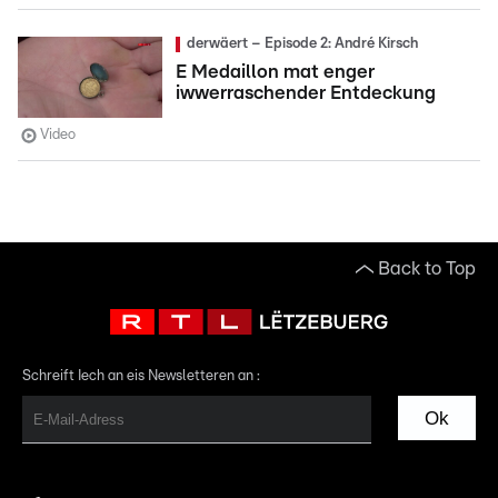
derwäert – Episode 2: André Kirsch
E Medaillon mat enger
iwwerraschender Entdeckung
Video
Back to Top
Schreift Iech an eis Newsletteren an :
Ok