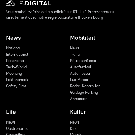
Vous souhaitez faire de la publicité sur RTL.lu ? Prenez contact
directement avec notre régie publicitaire IPLuxembourg
News
Mobilitéit
National
News
International
Trafic
Panorama
Pëtrolspräisser
Tech-World
Autofestival
Meenung
Auto-Tester
Faktencheck
Lux-Airport
Safety First
Radar-Kontrollen
Guidage Parking
Annoncen
Life
Kultur
News
News
Gastronomie
Kino