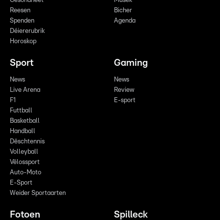
Gesondheet
Musek
Reesen
Bicher
Spenden
Agenda
Déiererubrik
Horoskop
Sport
Gaming
News
News
Live Arena
Review
F1
E-sport
Futtball
Basketball
Handball
Dëschtennis
Volleyball
Vëlossport
Auto-Moto
E-Sport
Weider Sportaarten
Fotoen
Spilleck