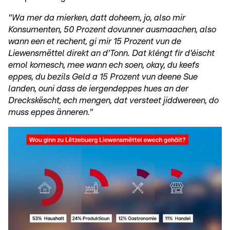
"Wa mer da mierken, datt doheem, jo, also mir
Konsumenten, 50 Prozent dovunner ausmaachen, also
wann een et rechent, gi mir 15 Prozent vun de
Liewensmëttel direkt an d'Tonn. Dat kléngt fir d'éischt
emol komesch, mee wann ech soen, okay, du keefs
eppes, du bezils Geld a 15 Prozent vun deene Sue
landen, ouni dass de iergendeppes hues an der
Dreckskëscht, ech mengen, dat versteet jiddwereen, do
muss eppes änneren."