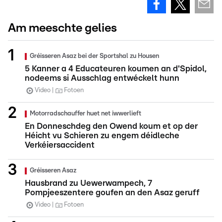
Am meeschte gelies
Gréisseren Asaz bei der Sportshal zu Housen
5 Kanner a 4 Educateuren koumen an d'Spidol,
nodeems si Ausschlag entwéckelt hunn
Video
Fotoen
Motorradschauffer huet net iwwerlieft
En Donneschdeg den Owend koum et op der
Héicht vu Schieren zu engem déidleche
Verkéiersaccident
Gréisseren Asaz
Hausbrand zu Uewerwampech, 7
Pompjeeszentere goufen an den Asaz geruff
Video
Fotoen