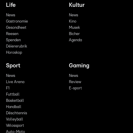
Life
Kultur
News
News
Gastronomie
Kino
Gesondheet
Musek
Reesen
Bicher
Spenden
Agenda
Déiererubrik
Horoskop
Sport
Gaming
News
News
Live Arena
Review
F1
E-sport
Futtball
Basketball
Handball
Dëschtennis
Volleyball
Vëlossport
Auto-Moto