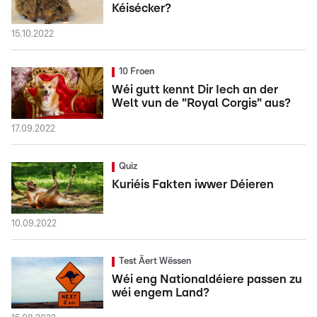
Kéisécker?
15.10.2022
10 Froen
Wéi gutt kennt Dir Iech an der
Welt vun de "Royal Corgis" aus?
17.09.2022
Quiz
Kuriéis Fakten iwwer Déieren
10.09.2022
Test Äert Wëssen
Wéi eng Nationaldéiere passen zu
wéi engem Land?