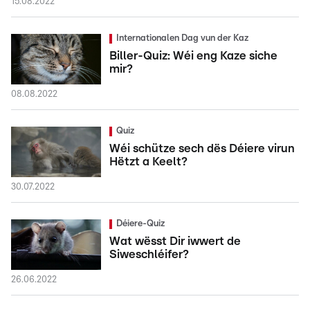
15.08.2022
Internationalen Dag vun der Kaz
Biller-Quiz: Wéi eng Kaze siche
mir?
08.08.2022
Quiz
Wéi schütze sech dës Déiere virun
Hëtzt a Keelt?
30.07.2022
Déiere-Quiz
Wat wësst Dir iwwert de
Siweschléifer?
26.06.2022