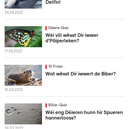
Delfin!
24.04.2022
Déiere-Quiz
Wéi vill wësst Dir iwwer
d'Päiperleken?
17.04.2022
10 Froen
Wat wësst Dir iwwert de Biber?
10.04.2022
Biller-Quiz
Wéi eng Déieren hunn hir Spueren
hannerlooss?
26.03.2022