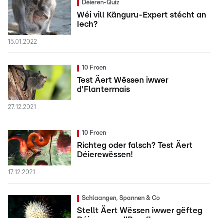
Déieren-Quiz
Wéi vill Känguru-Expert stécht an
Iech?
15.01.2022
10 Froen
Test Äert Wëssen iwwer
d'Flantermais
27.12.2021
10 Froen
Richteg oder falsch? Test Äert
Déierewëssen!
17.12.2021
Schlaangen, Spannen & Co
Stellt Äert Wëssen iwwer gëfteg