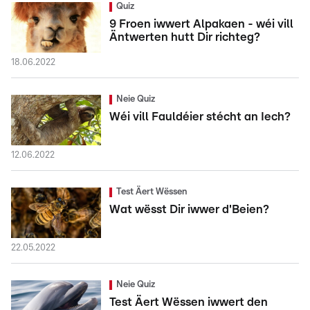
Quiz
9 Froen iwwert Alpakaen - wéi vill
Äntwerten hutt Dir richteg?
18.06.2022
Neie Quiz
Wéi vill Fauldéier stécht an Iech?
12.06.2022
Test Äert Wëssen
Wat wësst Dir iwwer d'Beien?
22.05.2022
Neie Quiz
Test Äert Wëssen iwwert den