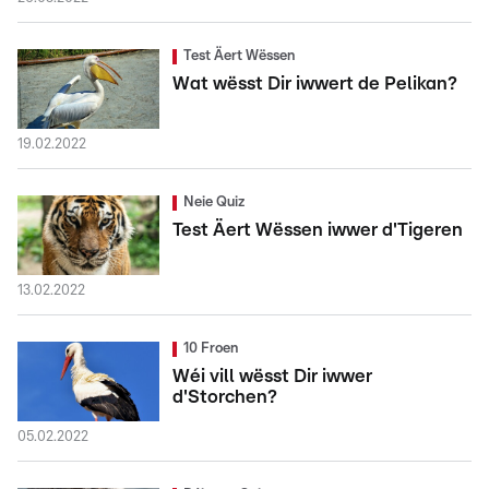
Test Äert Wëssen
Wat wësst Dir iwwert de Pelikan?
19.02.2022
Neie Quiz
Test Äert Wëssen iwwer d'Tigeren
13.02.2022
10 Froen
Wéi vill wësst Dir iwwer
d'Storchen?
05.02.2022