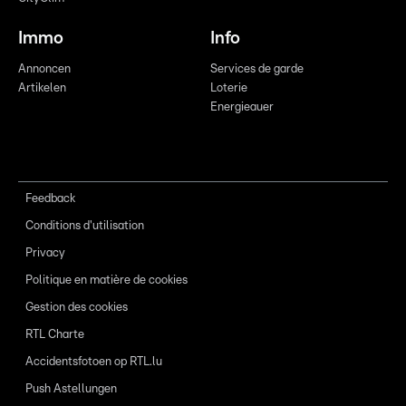
Immo
Info
Annoncen
Services de garde
Artikelen
Loterie
Energieauer
Feedback
Conditions d'utilisation
Privacy
Politique en matière de cookies
Gestion des cookies
RTL Charte
Accidentsfotoen op RTL.lu
Push Astellungen