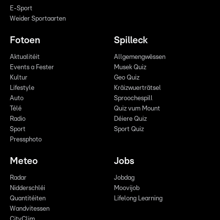
E-Sport
Weider Sportaarten
Fotoen
Spilleck
Aktualitéit
Allgemengwëssen
Events a Fester
Musek Quiz
Kultur
Geo Quiz
Lifestyle
Kräizwuerträtsel
Auto
Sproochespill
Télé
Quiz vum Mount
Radio
Déiere Quiz
Sport
Sport Quiz
Pressphoto
Meteo
Jobs
Radar
Jobdag
Nidderschléi
Moovijob
Quantitéiten
Lifelong Learning
Wandvitessen
CityClim