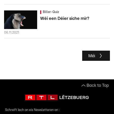
Biller-Quiz
Wéi een Déier siche mir?
06.11.2021
Méi
Back to Top
Schreift Iech an eis Newsletteren an :