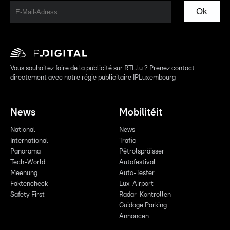
Ok
Vous souhaitez faire de la publicité sur RTL.lu ? Prenez contact
directement avec notre régie publicitaire IPLuxembourg
News
Mobilitéit
National
News
International
Trafic
Panorama
Pëtrolspräisser
Tech-World
Autofestival
Meenung
Auto-Tester
Faktencheck
Lux-Airport
Safety First
Radar-Kontrollen
Guidage Parking
Annoncen