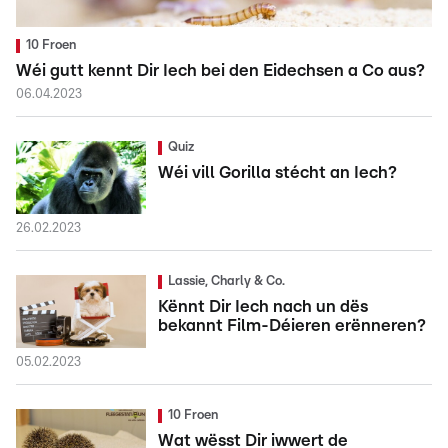
10 Froen
Wéi gutt kennt Dir Iech bei den Eidechsen a Co aus?
06.04.2023
Quiz
Wéi vill Gorilla stécht an Iech?
26.02.2023
Lassie, Charly & Co.
Kënnt Dir Iech nach un dës
bekannt Film-Déieren erënneren?
05.02.2023
10 Froen
Wat wësst Dir iwwert de