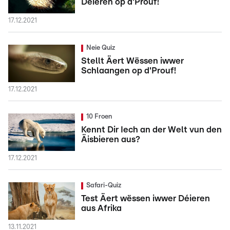
Déieren op d'Prouf!
17.12.2021
Neie Quiz
Stellt Äert Wëssen iwwer
Schlaangen op d'Prouf!
17.12.2021
10 Froen
Kennt Dir Iech an der Welt vun den
Äisbieren aus?
17.12.2021
Safari-Quiz
Test Äert wëssen iwwer Déieren
aus Afrika
13.11.2021