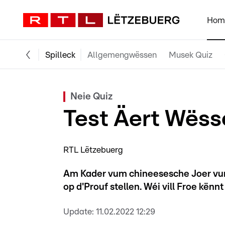
Hom
Spilleck
Allgemengwëssen
Musek Quiz
Neie Quiz
Test Äert Wëss
RTL Lëtzebuerg
Am Kader vum chineesesche Joer vum
op d'Prouf stellen. Wéi vill Froe kën
Update:
11.02.2022 12:29