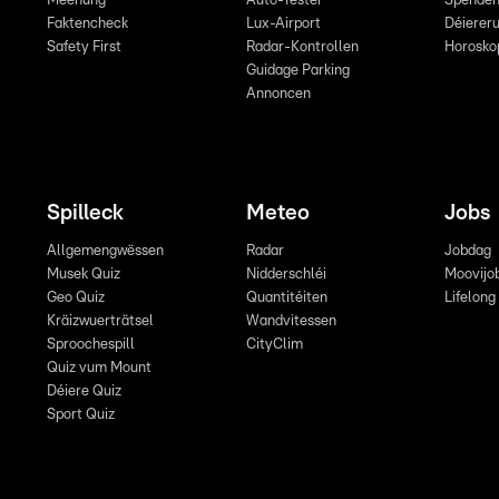
Meenung
Auto-Tester
Spende
Faktencheck
Lux-Airport
Déiereru
Safety First
Radar-Kontrollen
Horosko
Guidage Parking
Annoncen
Spilleck
Meteo
Jobs
Allgemengwëssen
Radar
Jobdag
Musek Quiz
Nidderschléi
Moovijo
Geo Quiz
Quantitéiten
Lifelong
Kräizwuerträtsel
Wandvitessen
Sproochespill
CityClim
Quiz vum Mount
Déiere Quiz
Sport Quiz