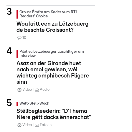
Grouss Ëmfro am Kader vum RTL
Readers' Choice
Wou kritt een zu Lëtzebuerg
de beschte Croissant?
10
Pilot vu Lëtzebuerger Läschfliger am
Interview
Asaz an der Gironde huet
nach emol gewisen, wéi
wichteg amphibesch Fligere
sinn
Video
Audio
Welt-Stëll-Woch
Stëllbegleederin: “D’Thema
Niere gëtt dacks ënnerschat”
Video
Fotoen