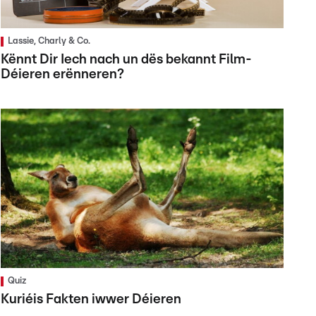
Lassie, Charly & Co.
Kënnt Dir Iech nach un dës bekannt Film-
Déieren erënneren?
Quiz
Kuriéis Fakten iwwer Déieren