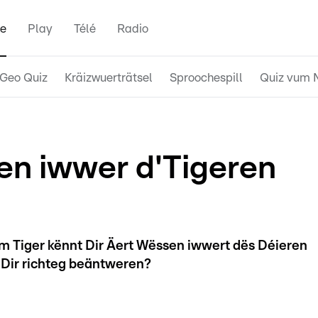
e
Play
Télé
Radio
Geo Quiz
Kräizwuerträtsel
Sproochespill
Quiz vum 
en iwwer d'Tigeren
 Tiger kënnt Dir Äert Wëssen iwwert dës Déieren
nt Dir richteg beäntweren?