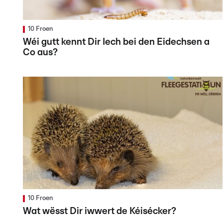
10 Froen
Wéi gutt kennt Dir Iech bei den Eidechsen a
Co aus?
10 Froen
Wat wësst Dir iwwert de Kéisécker?