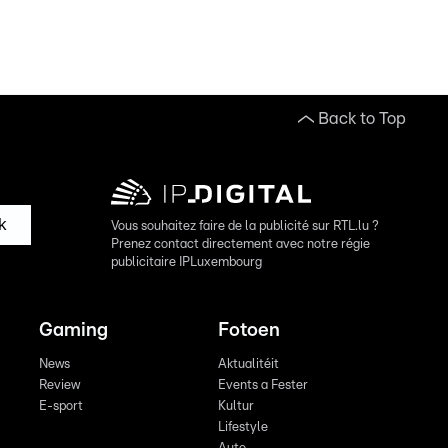
Back to Top
k
Vous souhaitez faire de la publicité sur RTL.lu ?
Prenez contact directement avec notre régie
publicitaire IPLuxembourg
Gaming
Fotoen
News
Aktualitéit
Review
Events a Fester
E-sport
Kultur
Lifestyle