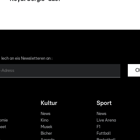
 Iech an eis Newsletteren an :
O
Kultur
Sport
News
News
omie
Kino
Live Arena
eet
Musek
F1
Bicher
Futtball