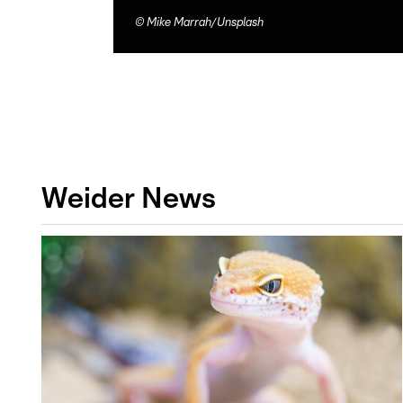
©
Mike Marrah/Unsplash
Weider News