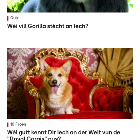
Quiz
Wéi vill Gorilla stécht an Iech?
10 Froen
Wéi gutt kennt Dir Iech an der Welt vun de
"Royal Corgis" aus?