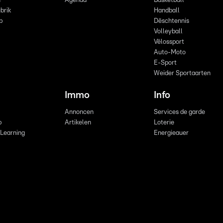
n
Agenda
Basketball
brik
Handball
p
Dëschtennis
Volleyball
Vëlossport
Auto-Moto
E-Sport
Weider Sportaarten
Immo
Info
Annoncen
Services de garde
b
Artikelen
Loterie
 Learning
Energieauer