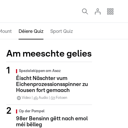
Mount
Déiere Quiz
Sport Quiz
Am meeschte gelies
Spezialekippen am Asaz
Éischt Näschter vum
Eichenprozessionsspinner zu
Housen fort gemaach
Video
Audio
Fotoen
Op der Pompel
98er Bensinn gëtt nach emol
méi bëlleg