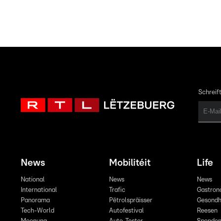
Schreift
News
Mobilitéit
Life
National
News
News
International
Trafic
Gastron
Panorama
Pëtrolspräisser
Gesondh
Tech-World
Autofestival
Reesen