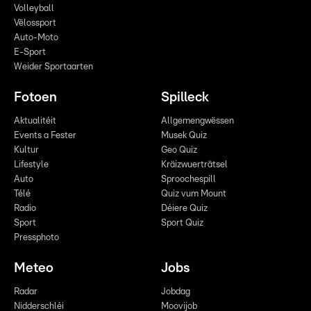
Volleyball
Vëlossport
Auto-Moto
E-Sport
Weider Sportaarten
Fotoen
Spilleck
Aktualitéit
Allgemengwëssen
Events a Fester
Musek Quiz
Kultur
Geo Quiz
Lifestyle
Kräizwuerträtsel
Auto
Sproochespill
Télé
Quiz vum Mount
Radio
Déiere Quiz
Sport
Sport Quiz
Pressphoto
Meteo
Jobs
Radar
Jobdag
Nidderschléi
Moovijob