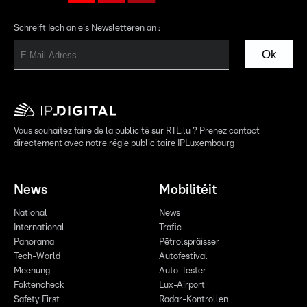
Schreift Iech an eis Newsletteren an :
Ok
Vous souhaitez faire de la publicité sur RTL.lu ? Prenez contact
directement avec notre régie publicitaire IPLuxembourg
News
Mobilitéit
National
News
International
Trafic
Panorama
Pëtrolspräisser
Tech-World
Autofestival
Meenung
Auto-Tester
Faktencheck
Lux-Airport
Safety First
Radar-Kontrollen