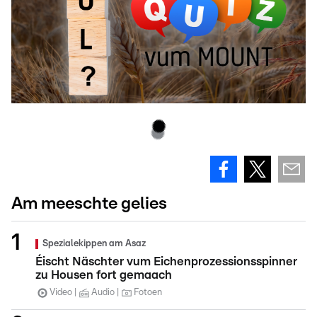
Am meeschte gelies
Spezialekippen am Asaz
Éischt Näschter vum Eichenprozessionsspinner
zu Housen fort gemaach
Video
Audio
Fotoen