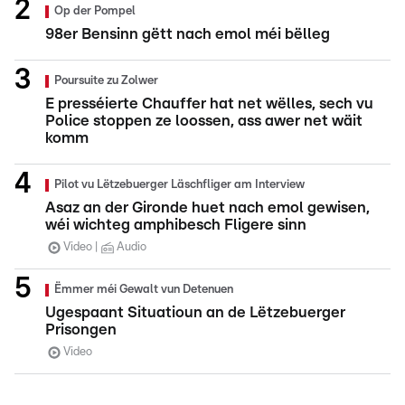
Op der Pompel
98er Bensinn gëtt nach emol méi bëlleg
Poursuite zu Zolwer
E presséierte Chauffer hat net wëlles, sech vu
Police stoppen ze loossen, ass awer net wäit
komm
Pilot vu Lëtzebuerger Läschfliger am Interview
Asaz an der Gironde huet nach emol gewisen,
wéi wichteg amphibesch Fligere sinn
Video
Audio
Ëmmer méi Gewalt vun Detenuen
Ugespaant Situatioun an de Lëtzebuerger
Prisongen
Video