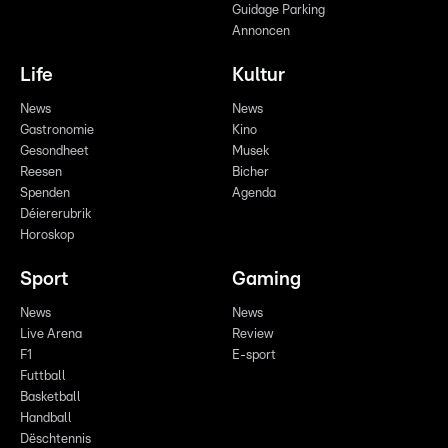
Guidage Parking
Annoncen
Life
Kultur
News
News
Gastronomie
Kino
Gesondheet
Musek
Reesen
Bicher
Spenden
Agenda
Déiererubrik
Horoskop
Sport
Gaming
News
News
Live Arena
Review
F1
E-sport
Futtball
Basketball
Handball
Dëschtennis