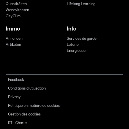
Quantitéiten
Lifelong Learning
Wandvitessen
CityClim
Immo
Info
Annoncen
Services de garde
Artikelen
Loterie
Energieauer
Feedback
Conditions d'utilisation
Privacy
Politique en matière de cookies
Gestion des cookies
RTL Charte