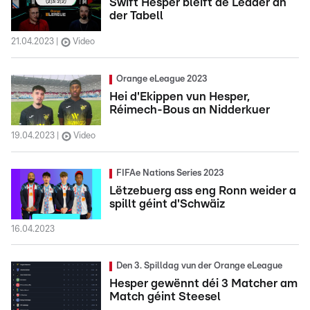
Swift Hesper bleift de Leader an
der Tabell
21.04.2023
Video
Orange eLeague 2023
Hei d'Ekippen vun Hesper,
Réimech-Bous an Nidderkuer
19.04.2023
Video
FIFAe Nations Series 2023
Lëtzebuerg ass eng Ronn weider a
spillt géint d'Schwäiz
16.04.2023
Den 3. Spilldag vun der Orange eLeague
Hesper gewënnt déi 3 Matcher am
Match géint Steesel