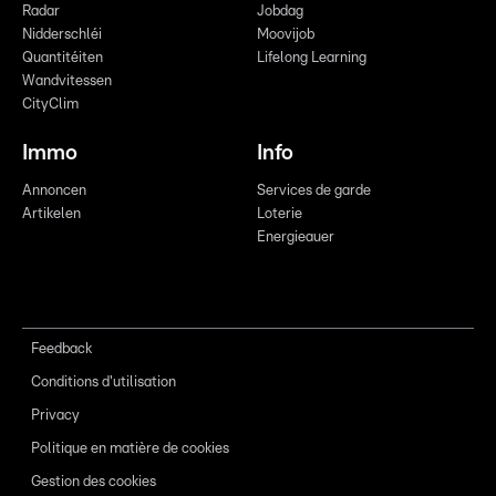
Radar
Jobdag
Nidderschléi
Moovijob
Quantitéiten
Lifelong Learning
Wandvitessen
CityClim
Immo
Info
Annoncen
Services de garde
Artikelen
Loterie
Energieauer
Feedback
Conditions d'utilisation
Privacy
Politique en matière de cookies
Gestion des cookies