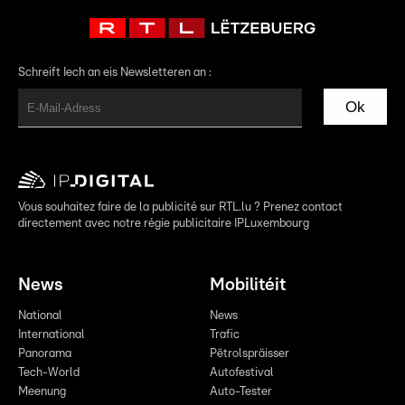
Schreift Iech an eis Newsletteren an :
Ok
Vous souhaitez faire de la publicité sur RTL.lu ? Prenez contact
directement avec notre régie publicitaire IPLuxembourg
News
Mobilitéit
National
News
International
Trafic
Panorama
Pëtrolspräisser
Tech-World
Autofestival
Meenung
Auto-Tester