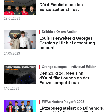
Déi 4 Finaliste bei den
Eenzelspiller sti fest
29.05.2023
Dribble d'Or am Atelier
Louis Trierweiler a Georges
Geraldo gi fir hir Leeschtung
belount
24.05.2023
Orange eLeague – Individual Edition
Den 23. a 24. Mee sinn
d'Qualifikatiounen an der
Eenzelkompetitioun
17.05.2023
FIFAe Nations Playoffs 2023
Lëtzebuerg stéisst op Dänemark,