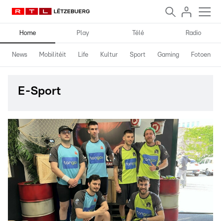
Home
Play
Télé
Radio
News
Mobilitéit
Life
Kultur
Sport
Gaming
Fotoen
E-Sport