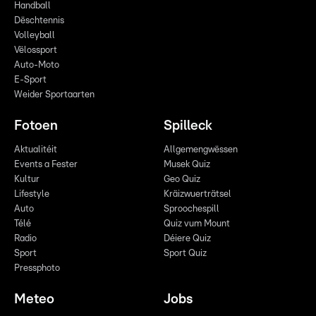
Handball
Dëschtennis
Volleyball
Vëlossport
Auto-Moto
E-Sport
Weider Sportaarten
Fotoen
Spilleck
Aktualitéit
Allgemengwëssen
Events a Fester
Musek Quiz
Kultur
Geo Quiz
Lifestyle
Kräizwuerträtsel
Auto
Sproochespill
Télé
Quiz vum Mount
Radio
Déiere Quiz
Sport
Sport Quiz
Pressphoto
Meteo
Jobs