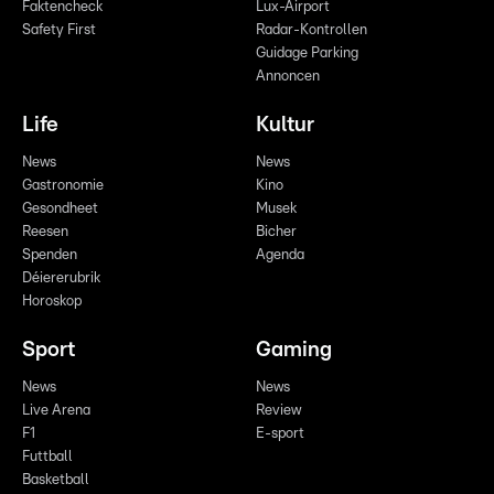
Faktencheck
Lux-Airport
Safety First
Radar-Kontrollen
Guidage Parking
Annoncen
Life
Kultur
News
News
Gastronomie
Kino
Gesondheet
Musek
Reesen
Bicher
Spenden
Agenda
Déiererubrik
Horoskop
Sport
Gaming
News
News
Live Arena
Review
F1
E-sport
Futtball
Basketball