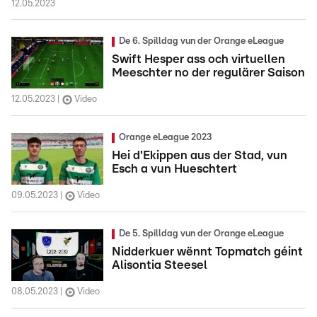
12.05.2023
De 6. Spilldag vun der Orange eLeague
Swift Hesper ass och virtuellen
Meeschter no der regulärer Saison
12.05.2023
Video
Orange eLeague 2023
Hei d'Ekippen aus der Stad, vun
Esch a vun Hueschtert
09.05.2023
Video
De 5. Spilldag vun der Orange eLeague
Nidderkuer wënnt Topmatch géint
Alisontia Steesel
08.05.2023
Video