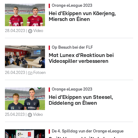
Orange eLeague 2023
Hei d'Ekippen vun Käerjeng,
Miersch an Éinen
28.04.2023
Video
Op Besuch bei der FLF
Mat Lunex d'Reaktioun bei
Videospiller verbesseren
26.04.2023
Fotoen
Orange eLeague 2023
Hei d'Ekippen vun Steesel,
Diddeleng an Ëlwen
25.04.2023
Video
De 4. Spilldag vun der Orange eLeague