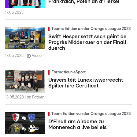
Frankräich, Polen an d'Tierkei
17.05.2023
Teams Edition an der Orange eLeague 2023
Swift Hesper setzt sech géint de
Progrès Nidderkuer an der Finall
duerch
17.05.2023
Video
Formatioun eSport
Universitéit Lunex iwwerreecht
Spiller hire Certificat
13.05.2023
Fotoen
Team Edition vun der Orange eLeague 2023
D'Finall am Airdome zu
Monnerech a live bei eis!