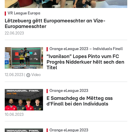
VR League Europa
Lëtzebuerg gëtt Europameeschter an Vize-
Europameeschter
22.06.2023
Orange eLeague 2023 – Individuals Finall
“Ivanilson” Lopes Pinto vum FC
Progrès Nidderkuer hëlt sech den
Titel
12.06.2023
Video
Orange eLeague 2023
E Samschdeg de Mëtteg ass
d'Finall bei den Individuals
10.06.2023
Orange eLeague 2023