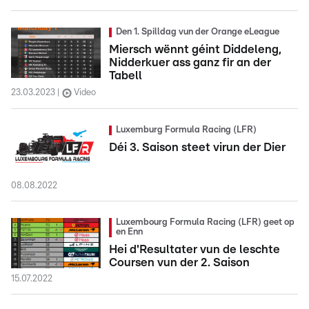
Den 1. Spilldag vun der Orange eLeague
Miersch wënnt géint Diddeleng,
Nidderkuer ass ganz fir an der
Tabell
23.03.2023
Video
Luxemburg Formula Racing (LFR)
Déi 3. Saison steet virun der Dier
08.08.2022
Luxembourg Formula Racing (LFR) geet op
en Enn
Hei d'Resultater vun de leschte
Coursen vun der 2. Saison
15.07.2022