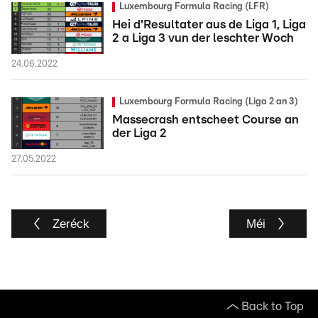
Luxembourg Formula Racing (LFR)
Hei d'Resultater aus de Liga 1, Liga
2 a Liga 3 vun der leschter Woch
24.06.2022
Luxembourg Formula Racing (Liga 2 an 3)
Massecrash entscheet Course an
der Liga 2
27.05.2022
Zeréck
Méi
Back to Top