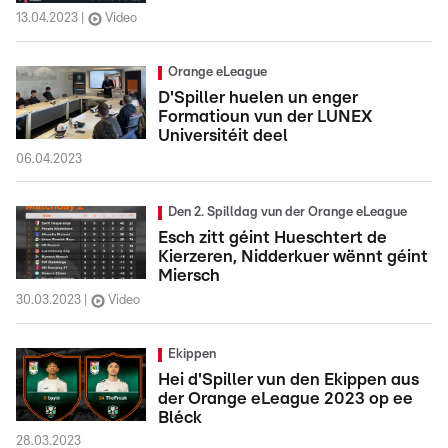
13.04.2023
Video
Orange eLeague
D'Spiller huelen un enger
Formatioun vun der LUNEX
Universitéit deel
06.04.2023
Den 2. Spilldag vun der Orange eLeague
Esch zitt géint Hueschtert de
Kierzeren, Nidderkuer wënnt géint
Miersch
30.03.2023
Video
Ekippen
Hei d'Spiller vun den Ekippen aus
der Orange eLeague 2023 op ee
Bléck
28.03.2023