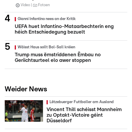
Video
Fotoen
Gianni Infantino nees an der Kritik
UEFA huet Infantino-Mataarbechterin eng
héich Entschiedegung bezuelt
Wäisst Haus sollt Bal-Sall kréien
Trump muss ëmstriddenen Ëmbau no
Geriichtsurteel elo awer stoppen
Weider News
Lëtzebuerger Futtballer am Ausland
Vincent Thill schéisst Mannheim
zu Optakt-Victoire géint
Düsseldorf