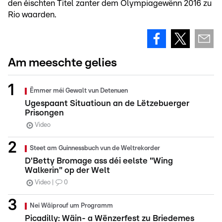
den éischten Titel zanter dem Olympiagewënn 2016 zu
Rio waarden.
Am meeschte gelies
Ëmmer méi Gewalt vun Detenuen
Ugespaant Situatioun an de Lëtzebuerger
Prisongen
Video
Steet am Guinnessbuch vun de Weltrekorder
D'Betty Bromage ass déi eelste "Wing
Walkerin" op der Welt
Video
0
Nei Wäiprouf um Programm
Picadilly: Wäin- a Wënzerfest zu Briedemes