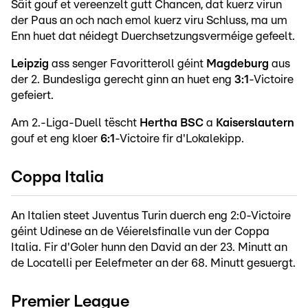
Säit gouf et vereenzelt gutt Chancen, dat kuerz virun
der Paus an och nach emol kuerz viru Schluss, ma um
Enn huet dat néidegt Duerchsetzungsverméige gefeelt.
Leipzig
ass senger Favoritteroll géint
Magdeburg
aus
der 2. Bundesliga gerecht ginn an huet eng
3:1
-Victoire
gefeiert.
Am 2.-Liga-Duell tëscht
Hertha BSC
a
Kaiserslautern
gouf et eng kloer
6:1
-Victoire fir d'Lokalekipp.
Coppa Italia
An Italien steet Juventus Turin duerch eng 2:0-Victoire
géint Udinese an de Véierelsfinalle vun der Coppa
Italia. Fir d'Goler hunn den David an der 23. Minutt an
de Locatelli per Eelefmeter an der 68. Minutt gesuergt.
Premier League