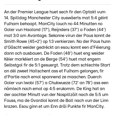
An der Premier League huet sech fir den Optakt vum
14. Spilldag Manchester City auswäerts mat 5:4 géint
Fulham behaapt. ManCity louch no 44 Minutten no
Goler vun Haaland (17'), Reijnders (37') a Foden (44')
mat 3:0 am Avantage. Sekonne virun der Paus konnt de
Smith Rowe (45+2') op 1:3 verkierzen. No der Paus hunn
d'Gäscht weider gedréckt an esou konnt een d'Féierung
dann och ausbauen. De Foden (48') huet eng weider
Kéier markéiert an de Berge (54') huet mat engem
Selbstgol fir de 5:1 gesuergt. Trotz dem schlechte Start
an déi zweet Hallschent ass et Fulham gelongen, fir
d'Partie nach emol spannend ze maachen. Duerch
Goler vun Iwobi (57') a Chukwueze (72' an 78') ass een
nämlech nach emol op 4:5 erukomm. De King hat an
der aachter Minutt vun der Nospillzäit nach de 5:5 um
Fouss, ma de Gvardiol konnt de Ball nach vun der Linn
krazen. Esou ginn et um Enn dräi Punkte fir ManCity.