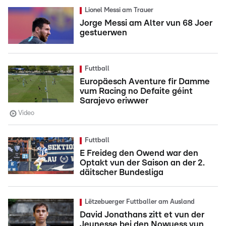
Lionel Messi am Trauer
Jorge Messi am Alter vun 68 Joer
gestuerwen
Futtball
Europäesch Aventure fir Damme
vum Racing no Defaite géint
Sarajevo eriwwer
Video
Futtball
E Freideg den Owend war den
Optakt vun der Saison an der 2.
däitscher Bundesliga
Lëtzebuerger Futtballer am Ausland
David Jonathans zitt et vun der
Jeunesse bei den Nowuess vun