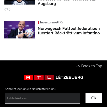
Augsburg
0
Investoren-Affär
Norwegesch Futtballfederatioun
fuerdert Récktrëtt vum Infantino
Back to Top
Schreift Iech an eis Newsletteren an :
Ok