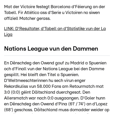
Mat der Victoire festegt Barcelona d'Féierung an der
Tabell. Fir Atlético ass d'Serie u Victoiren no siwen
offiziell Matcher gerass.
LINK: D'Resultater, d'Tabell an d'Statistike vun der La
Liga
Nations League vun den Dammen
En Dënschdeg den Owend gouf zu Madrid a Spuenien
och d'Finall vun der Nations League bei den Damme
gespillt. Hei bleift den Titel a Spuenien.
D'Weltmeeschterinnen hu sech virun enger
Rekordkuliss vun 58.000 Fans am Retourmatch mat
3:0 (0:0) géint Däitschland duerchgesat. Den
Allersmatch war nach 0:0 ausgaangen. D'Goler hunn
en Dënschdeg den Owend d'Pina (61' / 74') an d'Lopez
(68') geschoss. Däitschland muss domadder weider op