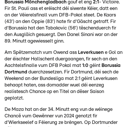
Borussia Mönchengladbach
gouf et eng
2:1
- Victoire.
Fir St. Pauli ass et eréischt déi siwente Kéier, datt een
an der Véierelsfinall vum DFB-Pokal steet. De Kaars
(43') an den Oppie (83') hate fir d'Gäscht getraff. Fir
d'Borussia hat den Tabakovic (56') tëschenduerch fir
den Ausgläich gesuergt. Den Danel Sinani war an der
89. Minutt agewiesselt ginn.
Am Spëtzematch vum Owend ass
Leverkusen
e Gol an
der éischter Hallschent duergaangen, fir sech an den
Aachtelsfinalle vum DFB Pokal mat
1:0
géint
Borussia
Dortmund
duerchzesetzen. Fir Dortmund, déi sech de
Weekend an der Bundesliga mat 2:1 géint Leverkusen
behaapt haten, ass domadder wuel déi eenzeg
realistesch Chance op en Titel an dëser Saison
geplatzt.
De Maza hat an der 34. Minutt eng vun de wéinege
Chancë vum Gewënner vun 2024 genotzt fir
d'Wierkseelef a Féierung ze bréngen. Op Dortmunder