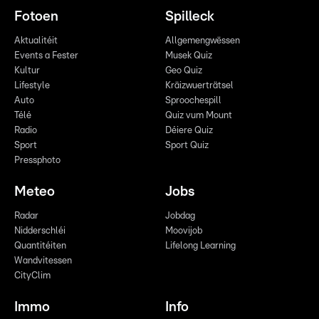
Fotoen
Spilleck
Aktualitéit
Allgemengwëssen
Events a Fester
Musek Quiz
Kultur
Geo Quiz
Lifestyle
Kräizwuerträtsel
Auto
Sproochespill
Télé
Quiz vum Mount
Radio
Déiere Quiz
Sport
Sport Quiz
Pressphoto
Meteo
Jobs
Radar
Jobdag
Nidderschléi
Moovijob
Quantitéiten
Lifelong Learning
Wandvitessen
CityClim
Immo
Info