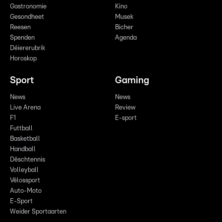
Gastronomie
Kino
Gesondheet
Musek
Reesen
Bicher
Spenden
Agenda
Déiererubrik
Horoskop
Sport
Gaming
News
News
Live Arena
Review
F1
E-sport
Futtball
Basketball
Handball
Dëschtennis
Volleyball
Vëlossport
Auto-Moto
E-Sport
Weider Sportaarten