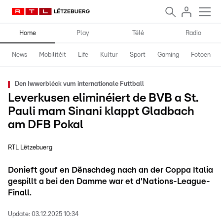
Home
Play
Télé
Radio
News
Mobilitéit
Life
Kultur
Sport
Gaming
Fotoen
Den Iwwerbléck vum internationale Futtball
Leverkusen eliminéiert de BVB a St.
Pauli mam Sinani klappt Gladbach
am DFB Pokal
RTL Lëtzebuerg
Donieft gouf en Dënschdeg nach an der Coppa Italia
gespillt a bei den Damme war et d'Nations-League-
Finall.
Update:
03.12.2025 10:34