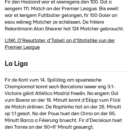
Fir den Haaland war et iwwregens den 100. Gol a
sengem 111. Match an der Premier League. Bis ewell
war et kengem Futtballer gelongen, fir 100 Goler an
esou wéineg Matcher ze schéissen. De fréiere
Rekordmann Alan Shearer hat 124 Matcher gebraucht.
LINK: D'Resultater, d'Tabell an d'Statistike vun der
Premier League
La Liga
Fir de Kont vum 14. Spilldag am spuenesche
Championnat konnt sech Barcelona iwwer eng 3:1-
Victoire géint Atlético Madrid freeën. No engem Gol
vum Baena an der 19. Minutt konnt d'Ekipp vum Flick
de Match dréinen. De Raphinha hat an der 26. Minutt
op 1:1 gesat. No der Paus huet den Olmo an der 65.
Minutt Barca a Féierung bruecht. Fir d'Decisioun huet
den Torres an der 90+6' Minutt gesuergt.