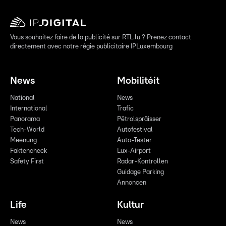
Vous souhaitez faire de la publicité sur RTL.lu ? Prenez contact
directement avec notre régie publicitaire IPLuxembourg
News
Mobilitéit
National
News
International
Trafic
Panorama
Pëtrolspräisser
Tech-World
Autofestival
Meenung
Auto-Tester
Faktencheck
Lux-Airport
Safety First
Radar-Kontrollen
Guidage Parking
Annoncen
Life
Kultur
News
News