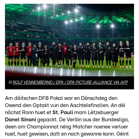
©
ROLF VENNENBERND / DPA / DPA PICTURE-ALLIANCE VIA AFP
Am däitschen DFB Pokal war en Dënschdeg den
Owend den Optakt vun den Aachtelsfinallen. An déi
nächst Ronn huet et
St. Pauli
mam Lëtzebuerger
Danel Sinani
gepackt. De Veräin aus der Bundesliga,
deen am Championnat néng Matcher noenee verluer
huet, huet gewisen, datt en nach gewanne kann. Géint