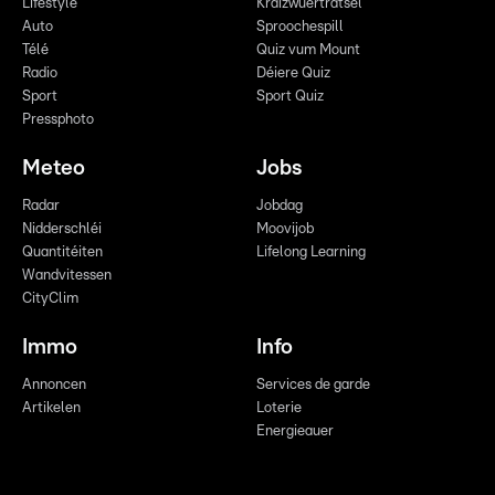
Lifestyle
Kräizwuerträtsel
Auto
Sproochespill
Télé
Quiz vum Mount
Radio
Déiere Quiz
Sport
Sport Quiz
Pressphoto
Meteo
Jobs
Radar
Jobdag
Nidderschléi
Moovijob
Quantitéiten
Lifelong Learning
Wandvitessen
CityClim
Immo
Info
Annoncen
Services de garde
Artikelen
Loterie
Energieauer