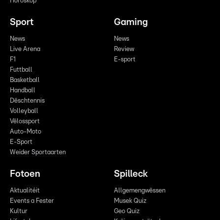
Horoskop
Sport
Gaming
News
News
Live Arena
Review
F1
E-sport
Futtball
Basketball
Handball
Dëschtennis
Volleyball
Vëlossport
Auto-Moto
E-Sport
Weider Sportaarten
Fotoen
Spilleck
Aktualitéit
Allgemengwëssen
Events a Fester
Musek Quiz
Kultur
Geo Quiz