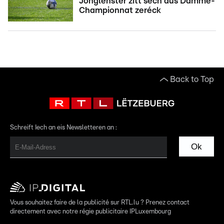
Jonglënster zitt sech aus Damme-
Championnat zeréck
Back to Top
Schreift Iech an eis Newsletteren an :
Ok
Vous souhaitez faire de la publicité sur RTL.lu ? Prenez contact
directement avec notre régie publicitaire IPLuxembourg