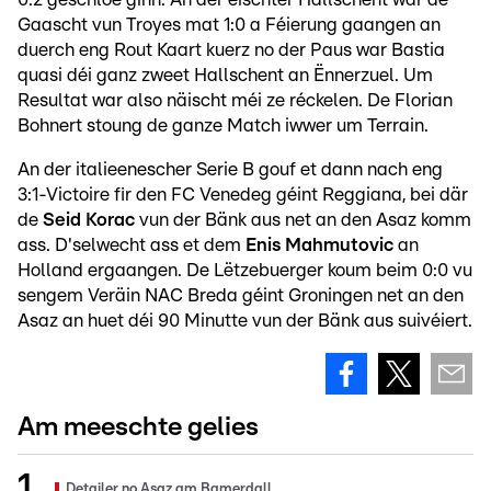
Gaascht vun Troyes mat 1:0 a Féierung gaangen an
duerch eng Rout Kaart kuerz no der Paus war Bastia
quasi déi ganz zweet Hallschent an Ënnerzuel. Um
Resultat war also näischt méi ze réckelen. De Florian
Bohnert stoung de ganze Match iwwer um Terrain.
An der italieenescher Serie B gouf et dann nach eng
3:1-Victoire fir den FC Venedeg géint Reggiana, bei där
de
Seid Korac
vun der Bänk aus net an den Asaz komm
ass. D'selwecht ass et dem
Enis Mahmutovic
an
Holland ergaangen. De Lëtzebuerger koum beim 0:0 vu
sengem Veräin NAC Breda géint Groningen net an den
Asaz an huet déi 90 Minutte vun der Bänk aus suivéiert.
Am meeschte gelies
Detailer no Asaz am Bamerdall