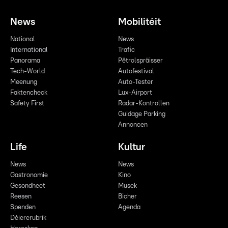
News
Mobilitéit
National
News
International
Trafic
Panorama
Pëtrolspräisser
Tech-World
Autofestival
Meenung
Auto-Tester
Faktencheck
Lux-Airport
Safety First
Radar-Kontrollen
Guidage Parking
Annoncen
Life
Kultur
News
News
Gastronomie
Kino
Gesondheet
Musek
Reesen
Bicher
Spenden
Agenda
Déiererubrik