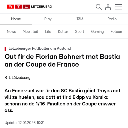
Home
Play
Télé
Radio
News
Mobilitéit
Life
Kultur
Sport
Gaming
Fotoen
Lëtzebuerger Futtballer am Ausland
Out fir de Florian Bohnert mat Bastia
an der Coupe de France
RTL Lëtzebuerg
An Ënnerzuel war fir den SC Bastia géint Troyes net
vill ze huelen, sou datt et fir d'Ekipp vu Korsika
schonn no de 1/16-Finallen an der Coupe eriwwer
ass.
Update:
12.01.2026 10:31