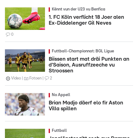
Kënnt vun der U23 vu Benfica
1. FC Köln verflicht 18 Joer alen
Ex-Diddelenger Gil Neves
0
Futtball-Championnat: BGL Ligue
Biissen start mat dräi Punkten an
d'Saison, Ausruffzeeche vu
Stroossen
Video
Fotoen
2
No Appell
Brian Madjo däerf elo fir Aston
Villa spillen
Futtball