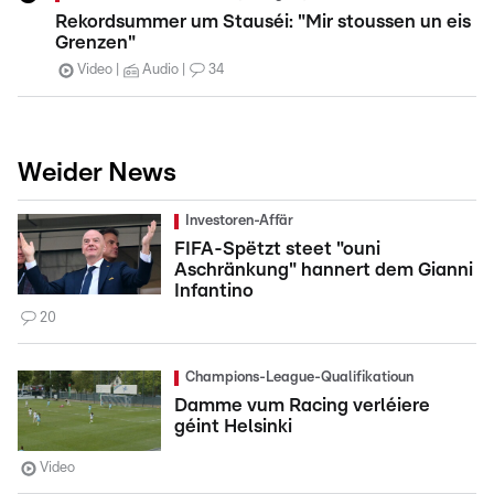
Rekordsummer um Stauséi: "Mir stoussen un eis
Grenzen"
Video
Audio
34
Weider News
Investoren-Affär
FIFA-Spëtzt steet "ouni
Aschränkung" hannert dem Gianni
Infantino
20
Champions-League-Qualifikatioun
Damme vum Racing verléiere
géint Helsinki
Video