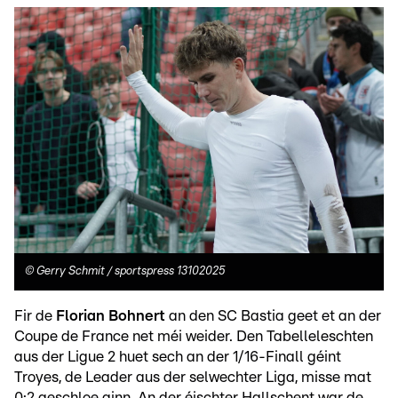
©
Gerry Schmit / sportspress 13102025
Fir de
Florian Bohnert
an den SC Bastia geet et an der
Coupe de France net méi weider. Den Tabelleleschten
aus der Ligue 2 huet sech an der 1/16-Finall géint
Troyes, de Leader aus der selwechter Liga, misse mat
0:2 geschloe ginn. An der éischter Hallschent war de