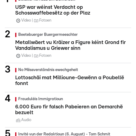
USP war wéinst Verdacht op
Schosswaffebesëtz op der Plaz
Video
Fotoen
Beetebuerger Buergermeeschter
Metallwäert vu Kräizer a Figure kéint Grond fir
Vandalismus u Griewer sinn
Video
Fotoen
No Mëssverständnis ewechgeheit
Lottoschäi mat Millioune-Gewënn a Poubellë
fonnt
Frauduléis Immigratioun
6.000 Euro fir falsch Pabeieren an Demarchë
bezuelt
Audio
Invité vun der Redaktioun (6. August) - Tom Schmit