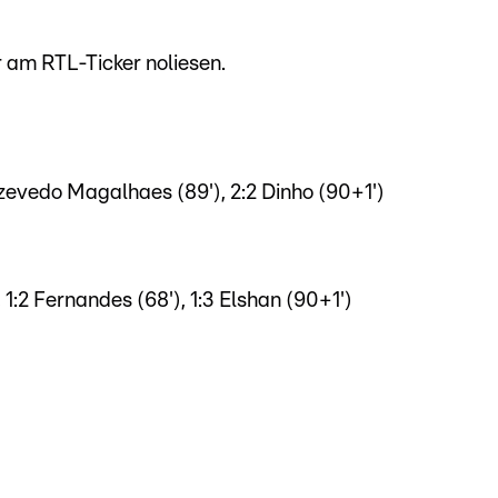
r am RTL-Ticker noliesen.
:1 Azevedo Magalhaes (89'), 2:2 Dinho (90+1')
 1:2 Fernandes (68'), 1:3 Elshan (90+1')