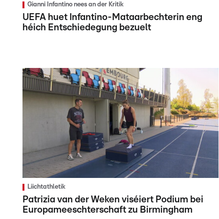
Gianni Infantino nees an der Kritik
UEFA huet Infantino-Mataarbechterin eng
héich Entschiedegung bezuelt
Liichtathletik
Patrizia van der Weken viséiert Podium bei
Europameeschterschaft zu Birmingham