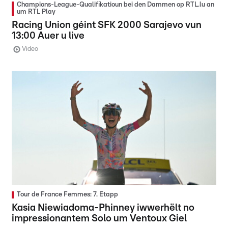
Champions-League-Qualifikatioun bei den Dammen op RTL.lu an
um RTL Play
Racing Union géint SFK 2000 Sarajevo vun
13:00 Auer u live
Video
Tour de France Femmes: 7. Etapp
Kasia Niewiadoma-Phinney iwwerhëlt no
impressionantem Solo um Ventoux Giel