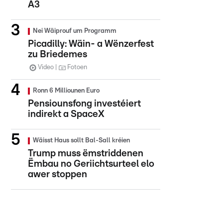
A3
Nei Wäiprouf um Programm
Picadilly: Wäin- a Wënzerfest
zu Briedemes
Video
Fotoen
Ronn 6 Milliounen Euro
Pensiounsfong investéiert
indirekt a SpaceX
Wäisst Haus sollt Bal-Sall kréien
Trump muss ëmstriddenen
Ëmbau no Geriichtsurteel elo
awer stoppen