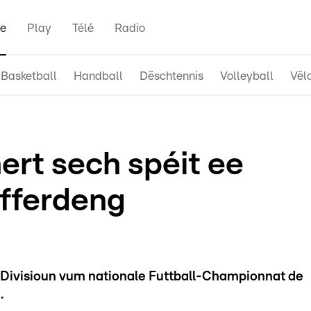
e
Play
Télé
Radio
Basketball
Handball
Dëschtennis
Volleyball
Vël
ert sech spéit ee
ifferdeng
 Divisioun vum nationale Futtball-Championnat de
.