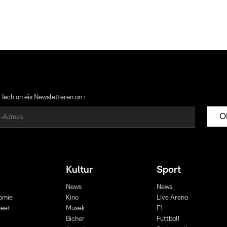
 Iech an eis Newsletteren an :
O
Kultur
Sport
News
News
omie
Kino
Live Arena
eet
Musek
F1
Bicher
Futtball