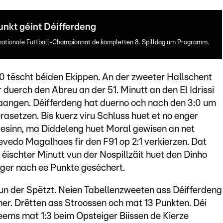
unkt géint Déifferdeng
 nationale Futtball-Championnat de kompletten 8. Spilldag um Programm.
:0 tëscht béiden Ekippen. An der zweeter Hallschent
 duerch den Abreu an der 51. Minutt an den El Idrissi
gaangen. Déifferdeng hat duerno och nach den 3:0 um
rasetzen. Bis kuerz viru Schluss huet et no enger
esinn, ma Diddeleng huet Moral gewisen an net
evedo Magalhaes fir den F91 op 2:1 verkierzen. Dat
r éischter Minutt vun der Nospillzäit huet den Dinho
ger nach ee Punkte geséchert.
 un der Spëtzt. Neien Tabellenzweeten ass Déifferdeng
r. Drëtten ass Stroossen och mat 13 Punkten. Déi
ms mat 1:3 beim Opsteiger Biissen de Kierze