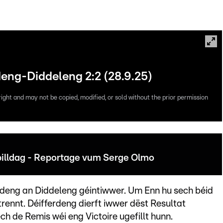
deng-Diddeleng 2:2 (28.9.25)
right and may not be copied, modified, or sold without the prior permission
illdag - Reportage vum Serge Olmo
eng an Diddeleng géintiwwer. Um Enn hu sech béid
nnt. Déifferdeng dierft iwwer dëst Resultat
ech de Remis wéi eng Victoire ugefillt hunn.