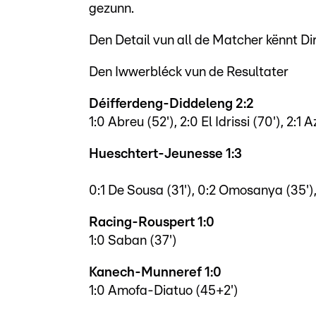
gezunn.
Den Detail vun all de Matcher kënnt Di
Den Iwwerbléck vun de Resultater
Déifferdeng-Diddeleng 2:2
1:0 Abreu (52'), 2:0 El Idrissi (70'), 2
Hueschtert-Jeunesse 1:3
0:1 De Sousa (31'), 0:2 Omosanya (35'),
Racing-Rouspert 1:0
1:0 Saban (37')
Kanech-Munneref 1:0
1:0 Amofa-Diatuo (45+2')