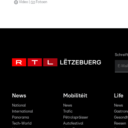
Video
Fotoen
Schreift
News
Mobilitéit
Life
National
News
News
International
Trafic
Gastron
Panorama
Pëtrolspräisser
Gesondh
Tech-World
Autofestival
Reesen