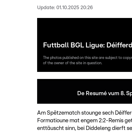
Update:
01.10.2025 20:26
Futtball BGL Ligue: Déiffer
The photos published on this site are subject to copy
of the owner of the site in question.
De Resumé vum 8. Sp
Am Spëtzematch stounge sech Déifferd
Formatioune mat engem 2:2-Remis getre
enttäuscht sinn, bei Diddeleng dierft s