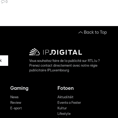
0
Back to Top
k
Vous souhaitez faire de la publicité sur RTL.lu ?
Prenez contact directement avec notre régie
publicitaire IPLuxembourg
Gaming
Fotoen
News
Aktualitéit
Review
Events a Fester
E-sport
Kultur
Lifestyle