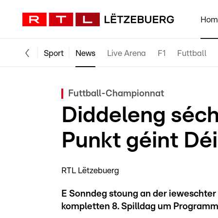
Hom
Sport
News
Live Arena
F1
Futtball
Futtball-Championnat
Diddeleng séch
Punkt géint Dé
RTL Lëtzebuerg
E Sonndeg stoung an der ieweschter
kompletten 8. Spilldag um Programm