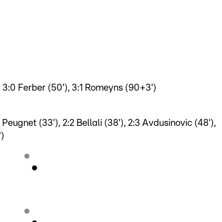
), 3:0 Ferber (50'), 3:1 Romeyns (90+3')
2 Peugnet (33'), 2:2 Bellali (38'), 2:3 Avdusinovic (48'),
')