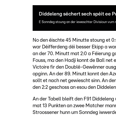
Diddeleng séchert sech spéit ee P
E Sonndeg stoung an der ieweschter Divisioun vum
No den éischte 45 Minutte stoung et 0
war Déifferdeng déi besser Ekipp a war
an der 70. Minutt mat 2:0 a Féierung 
Fouss, ma den Hadji konnt de Ball net e
Victoire fir den Doublé-Gewënner ausg
opginn. An der 89. Minutt konnt den Az
sollt et nach net gewiescht sinn. An de
den 2:2 geschoss an esou den Diddelen
An der Tabell bleift den F91 Diddeleng
mat 13 Punkten an zwee Matcher manne
Stroossener hunn um Sonndeg iwwerdee