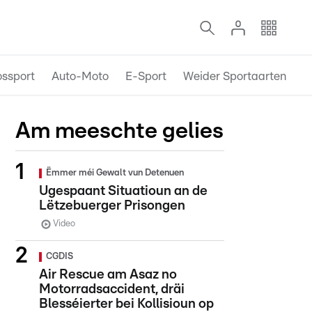
ossport
Auto-Moto
E-Sport
Weider Sportaarten
Am meeschte gelies
Ëmmer méi Gewalt vun Detenuen
Ugespaant Situatioun an de
Lëtzebuerger Prisongen
Video
CGDIS
Air Rescue am Asaz no
Motorradsaccident, dräi
Blesséierter bei Kollisioun op