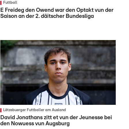
Futtball
E Freideg den Owend war den Optakt vun der
Saison an der 2. däitscher Bundesliga
Lëtzebuerger Futtballer am Ausland
David Jonathans zitt et vun der Jeunesse bei
den Nowuess vun Augsburg