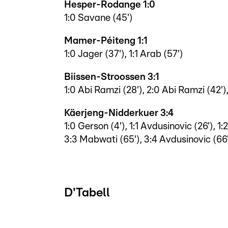
Hesper-Rodange 1:0
1:0 Savane (45')
Mamer-Péiteng 1:1
1:0 Jager (37'), 1:1 Arab (57')
Biissen-Stroossen 3:1
1:0 Abi Ramzi (28'), 2:0 Abi Ramzi (42'
Käerjeng-Nidderkuer 3:4
1:0 Gerson (4'), 1:1 Avdusinovic (26'), 1:
3:3 Mabwati (65'), 3:4 Avdusinovic (66
D'Tabell