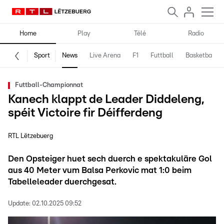
Home
Play
Télé
Radio
Sport
News
Live Arena
F1
Futtball
Basketball
Futtball-Championnat
Kanech klappt de Leader Diddeleng,
spéit Victoire fir Déifferdeng
RTL Lëtzebuerg
Den Opsteiger huet sech duerch e spektakuläre Gol
aus 40 Meter vum Balsa Perkovic mat 1:0 beim
Tabelleleader duerchgesat.
Update:
02.10.2025 09:52