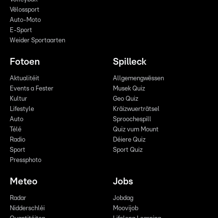
Vëlossport
Auto-Moto
E-Sport
Weider Sportaarten
Fotoen
Spilleck
Aktualitéit
Allgemengwëssen
Events a Fester
Musek Quiz
Kultur
Geo Quiz
Lifestyle
Kräizwuerträtsel
Auto
Sproochespill
Télé
Quiz vum Mount
Radio
Déiere Quiz
Sport
Sport Quiz
Pressphoto
Meteo
Jobs
Radar
Jobdag
Nidderschléi
Moovijob