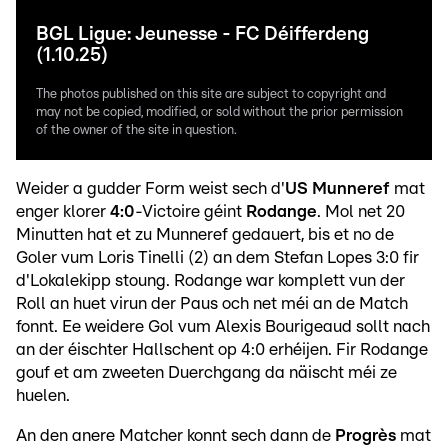
BGL Ligue: Jeunesse - FC Déifferdeng
(1.10.25)
The photos published on this site are subject to copyright and
may not be copied, modified, or sold without the prior permission
of the owner of the site in question.
Weider a gudder Form weist sech d'
US Munneref
mat
enger klorer
4:0
-Victoire géint
Rodange
. Mol net 20
Minutten hat et zu Munneref gedauert, bis et no de
Goler vum Loris Tinelli (2) an dem Stefan Lopes 3:0 fir
d'Lokalekipp stoung. Rodange war komplett vun der
Roll an huet virun der Paus och net méi an de Match
fonnt. Ee weidere Gol vum Alexis Bourigeaud sollt nach
an der éischter Hallschent op 4:0 erhéijen. Fir Rodange
gouf et am zweeten Duerchgang da näischt méi ze
huelen.
An den anere Matcher konnt sech dann de
Progrès
mat