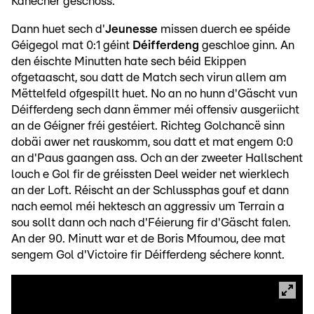
Kanecher geschoss.
Dann huet sech d'
Jeunesse
missen duerch ee spéide
Géigegol mat 0:1 géint
Déifferdeng
geschloe ginn. An
den éischte Minutten hate sech béid Ekippen
ofgetaascht, sou datt de Match sech virun allem am
Mëttelfeld ofgespillt huet. No an no hunn d'Gäscht vun
Déifferdeng sech dann ëmmer méi offensiv ausgeriicht
an de Géigner fréi gestéiert. Richteg Golchancë sinn
dobäi awer net rauskomm, sou datt et mat engem 0:0
an d'Paus gaangen ass. Och an der zweeter Hallschent
louch e Gol fir de gréissten Deel weider net wierklech
an der Loft. Réischt an der Schlussphas gouf et dann
nach eemol méi hektesch an aggressiv um Terrain a
sou sollt dann och nach d'Féierung fir d'Gäscht falen.
An der 90. Minutt war et de Boris Mfoumou, dee mat
sengem Gol d'Victoire fir Déifferdeng séchere konnt.