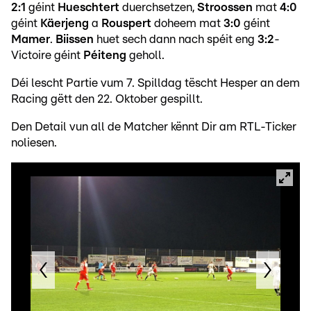
2:1
géint
Hueschtert
duerchsetzen,
Stroossen
mat
4:0
géint
Käerjeng
a
Rouspert
doheem mat
3:0
géint
Mamer
.
Biissen
huet sech dann nach spéit eng
3:2
-
Victoire géint
Péiteng
geholl.
Déi lescht Partie vum 7. Spilldag tëscht Hesper an dem
Racing gëtt den 22. Oktober gespillt.
Den Detail vun all de Matcher kënnt Dir am RTL-Ticker
noliesen.