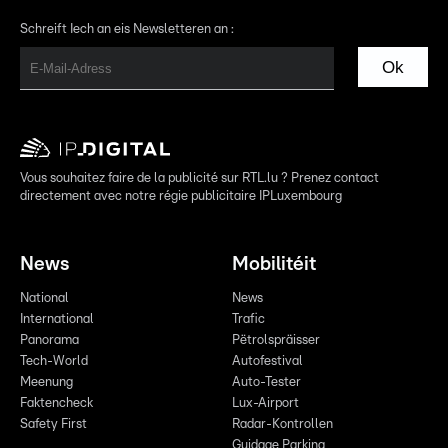
Schreift Iech an eis Newsletteren an :
Ok
Vous souhaitez faire de la publicité sur RTL.lu ? Prenez contact
directement avec notre régie publicitaire IPLuxembourg
News
Mobilitéit
National
News
International
Trafic
Panorama
Pëtrolspräisser
Tech-World
Autofestival
Meenung
Auto-Tester
Faktencheck
Lux-Airport
Safety First
Radar-Kontrollen
Guidage Parking