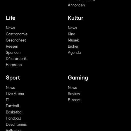
Annoncen
Life
Kultur
News
News
Gastronomie
Kino
Gesondheet
Musek
Reesen
Bicher
Spenden
Agenda
Déiererubrik
Horoskop
Sport
Gaming
News
News
Live Arena
Review
F1
E-sport
Futtball
Basketball
Handball
Dëschtennis
Volleyball