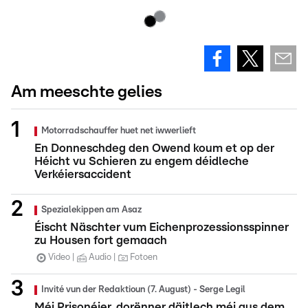
Am meeschte gelies
Motorradschauffer huet net iwwerlieft
En Donneschdeg den Owend koum et op der
Héicht vu Schieren zu engem déidleche
Verkéiersaccident
Spezialekippen am Asaz
Éischt Näschter vum Eichenprozessionsspinner
zu Housen fort gemaach
Video
Audio
Fotoen
Invité vun der Redaktioun (7. August) - Serge Legil
Méi Prisonéier, dorënner däitlech méi aus dem