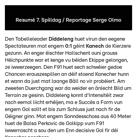
Resumé 7. Spilldag / Reportage Serge Olmo
Den Tabelleleader
Diddeleng
huet virun den eegene
Spectateuren mat engem
0:1
géint
Kanech
de Kierzere
gezunn. An enger éischter Hallschent ouni grouss
Héichpunkte war et kenge vu béiden Ekippe gelongen,
ze iwwerzeegen. Den F91 huet sech schwéier gedoe
Chancen erauszespillen an déif stoend Kanecher hunn
et wann da just mat laange Bäll no vir probéiert. Am
zweeten Duerchgang war da weider en änlecht Bild um
Terrain ze gesinn. Diddeleng konnt d'Intensitéit zwar
nach eemol liicht erhéijen, ma e Succès a Form vun
engem Gol sollt et bis zum Schluss just nach fir de
Géigner ginn. Mat engem Sonndesschoss aus 40 Meter
huet de Balsa Perkovic de Golkipp vum F91
iwwerrascht a sou den um Enn decisive Gol fir déi