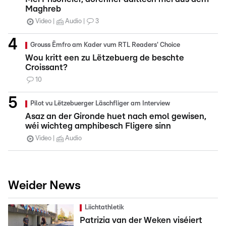
Maghreb
Video
Audio
3
Grouss Ëmfro am Kader vum RTL Readers' Choice
Wou kritt een zu Lëtzebuerg de beschte
Croissant?
10
Pilot vu Lëtzebuerger Läschfliger am Interview
Asaz an der Gironde huet nach emol gewisen,
wéi wichteg amphibesch Fligere sinn
Video
Audio
Weider News
Liichtathletik
Patrizia van der Weken viséiert