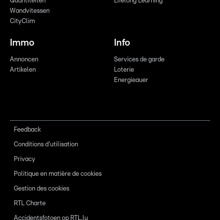
Quantitéiten
Lifelong Learning
Wandvitessen
CityClim
Immo
Info
Annoncen
Services de garde
Artikelen
Loterie
Energieauer
Feedback
Conditions d'utilisation
Privacy
Politique en matière de cookies
Gestion des cookies
RTL Charte
Accidentsfotoen op RTL.lu