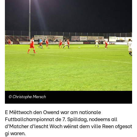
©
Christophe Mersch
E Mëttwoch den Owend war am nationale
Futtballchampionnat de 7. Spilldag, nodeems all
d'Matcher d'lescht Woch wéinst dem ville Reen ofgesot
gi waren.