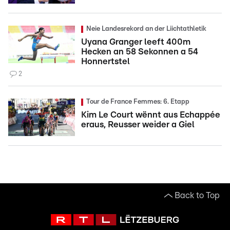
Neie Landesrekord an der Liichtathletik
Uyana Granger leeft 400m
Hecken an 58 Sekonnen a 54
Honnertstel
2
Tour de France Femmes: 6. Etapp
Kim Le Court wënnt aus Echappée
eraus, Reusser weider a Giel
Back to Top