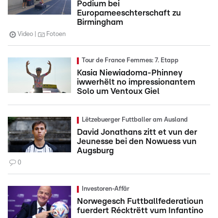
Podium bei
Europameeschterschaft zu
Birmingham
Video
Fotoen
Tour de France Femmes: 7. Etapp
Kasia Niewiadoma-Phinney
iwwerhëlt no impressionantem
Solo um Ventoux Giel
Lëtzebuerger Futtballer am Ausland
David Jonathans zitt et vun der
Jeunesse bei den Nowuess vun
Augsburg
0
Investoren-Affär
Norwegesch Futtballfederatioun
fuerdert Récktrëtt vum Infantino