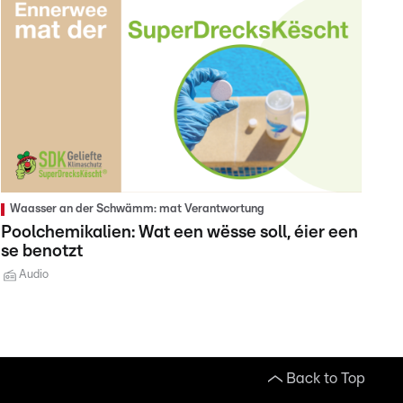
Waasser an der Schwämm: mat Verantwortung
Poolchemikalien: Wat een wësse soll, éier een
se benotzt
Audio
Back to Top