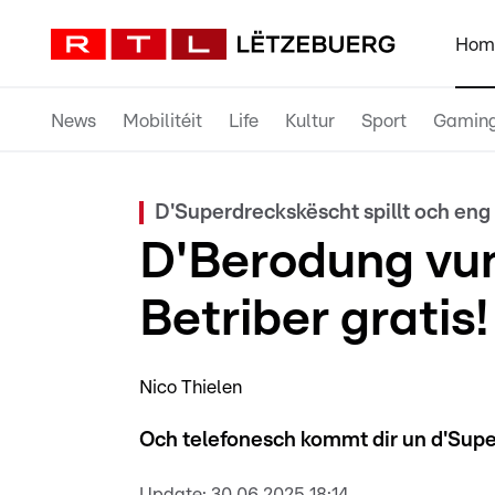
Hom
News
Mobilitéit
Life
Kultur
Sport
Gamin
D'Superdreckskëscht spillt och eng 
D'Berodung vun
Betriber gratis!
Nico Thielen
Och telefonesch kommt dir un d'Supe
Update:
30.06.2025 18:14