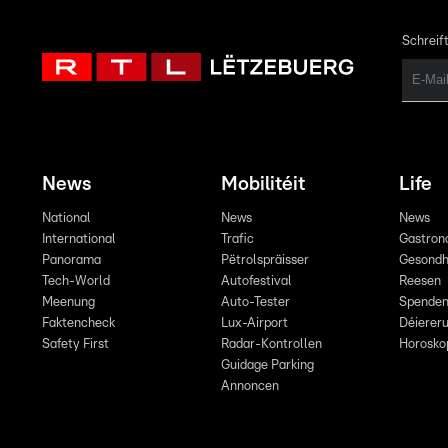
Schreift
News
Mobilitéit
Life
National
News
News
International
Trafic
Gastron
Panorama
Pëtrolspräisser
Gesondh
Tech-World
Autofestival
Reesen
Meenung
Auto-Tester
Spende
Faktencheck
Lux-Airport
Déiereru
Safety First
Radar-Kontrollen
Horosko
Guidage Parking
Annoncen