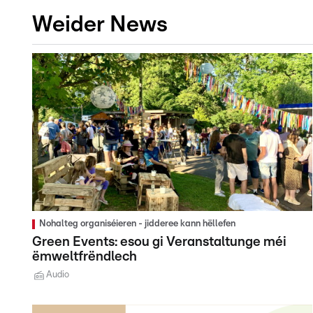
Weider News
Nohalteg organiséieren - jidderee kann hëllefen
Green Events: esou gi Veranstaltunge méi
ëmweltfrëndlech
Audio