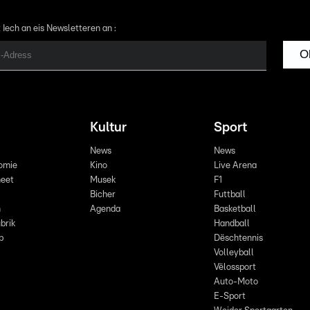
 Iech an eis Newsletteren an :
O
Kultur
Sport
News
News
omie
Kino
Live Arena
eet
Musek
F1
Bicher
Futtball
n
Agenda
Basketball
brik
Handball
p
Dëschtennis
Volleyball
Vëlossport
Auto-Moto
E-Sport