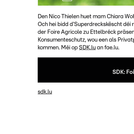
Den Nico Thielen huet mam Chiara Wohl
Och hei bidd d'Superdreckskëscht déi 
der Foire Agricole zu Ettelbréck präs
Konsumenteschutz, wou een als Privatp
kommen. Méi op
SDK.lu
an fae.lu.
SDK: Foi
sdk.lu