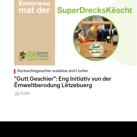
Aarbechtsgeschier ausléine statt kafen
"Gutt Geschier": Eng Initiativ vun der
Ëmweltberodung Lëtzebuerg
Audio