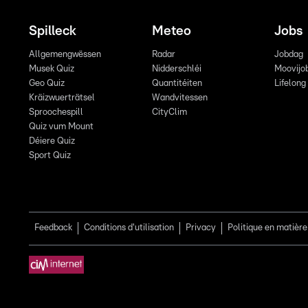
Spilleck
Meteo
Jobs
Allgemengwëssen
Radar
Jobdag
Musek Quiz
Nidderschléi
Moovijo
Geo Quiz
Quantitéiten
Lifelong
Kräizwuerträtsel
Wandvitessen
Sproochespill
CityClim
Quiz vum Mount
Déiere Quiz
Sport Quiz
Feedback
Conditions d'utilisation
Privacy
Politique en matière