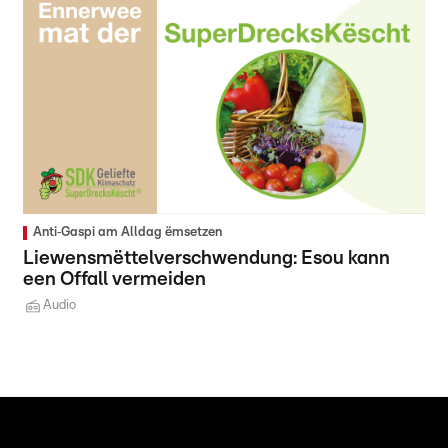
Anti‑Gaspi am Alldag ëmsetzen
Liewensmëttelverschwendung: Esou kann
een Offall vermeiden
Audio