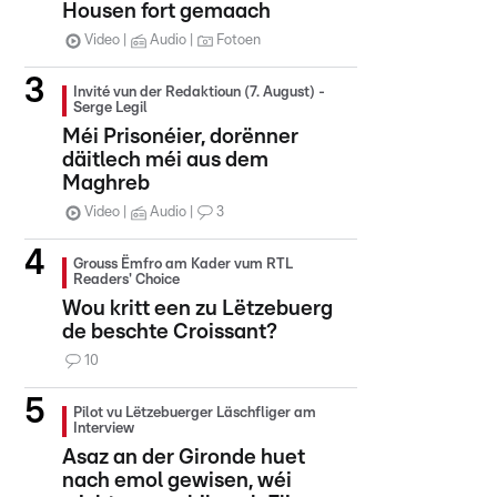
Housen fort gemaach
Video
Audio
Fotoen
Invité vun der Redaktioun (7. August) -
Serge Legil
Méi Prisonéier, dorënner
däitlech méi aus dem
Maghreb
Video
Audio
3
Grouss Ëmfro am Kader vum RTL
Readers' Choice
Wou kritt een zu Lëtzebuerg
de beschte Croissant?
10
Pilot vu Lëtzebuerger Läschfliger am
Interview
Asaz an der Gironde huet
nach emol gewisen, wéi