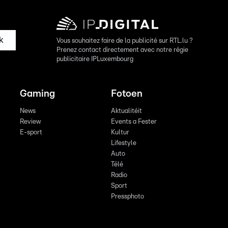
k
Vous souhaitez faire de la publicité sur RTL.lu ?
Prenez contact directement avec notre régie
publicitaire IPLuxembourg
Gaming
Fotoen
News
Aktualitéit
Review
Events a Fester
E-sport
Kultur
Lifestyle
Auto
Télé
Radio
Sport
Pressphoto