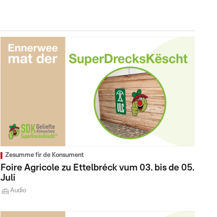
Zesumme fir de Konsument
Foire Agricole zu Ettelbréck vum 03. bis de 05.
Juli
Audio