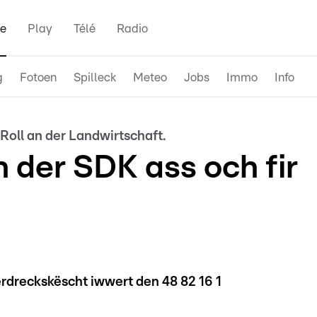
e
Play
Télé
Radio
g
Fotoen
Spilleck
Meteo
Jobs
Immo
Info
Roll an der Landwirtschaft.
 der SDK ass och fir
rdreckskëscht iwwert den 48 82 16 1