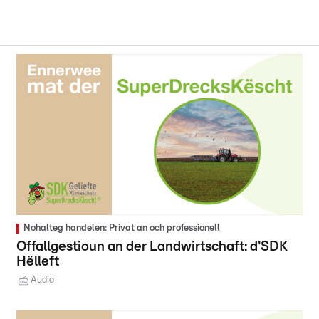
Nohalteg handelen: Privat an och professionell
Offallgestioun an der Landwirtschaft: d'SDK
Hëlleft
Audio