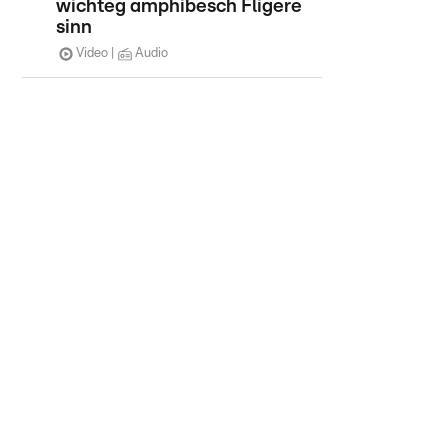
wichteg amphibesch Fligere
sinn
Video
Audio