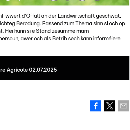
 iwwert d'Offäll an der Landwirtschaft geschwat.
richteg Berodung. Passend zum Thema sinn si och op
ent. Hei hunn si e Stand zesumme mam
ersoun, awer och als Betrib sech kann informéiere
re Agricole 02.07.2025