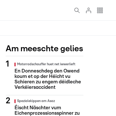
Am meeschte gelies
Motorradschauffer huet net iwwerlieft
En Donneschdeg den Owend
koum et op der Héicht vu
Schieren zu engem déidleche
Verkéiersaccident
Spezialekippen am Asaz
Éischt Näschter vum
Eichenprozessionsspinner zu