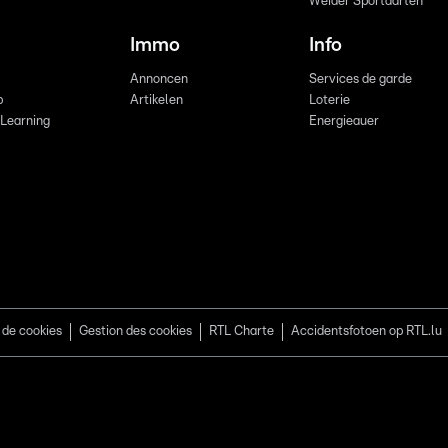
Weider Sportaarten
Immo
Info
Annoncen
Services de garde
b
Artikelen
Loterie
 Learning
Energieauer
 de cookies
Gestion des cookies
RTL Charte
Accidentsfotoen op RTL.lu