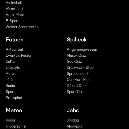
Volleyball
Vëlossport
Auto-Moto
E-Sport
Weider Sportaarten
Fotoen
Spilleck
Aktualitéit
Allgemengwëssen
Events a Fester
Musek Quiz
Kultur
Geo Quiz
Lifestyle
Kräizwuerträtsel
Auto
Sproochespill
Télé
Quiz vum Mount
Radio
Déiere Quiz
Sport
Sport Quiz
Pressphoto
Meteo
Jobs
Radar
Jobdag
Nidderschléi
Moovijob