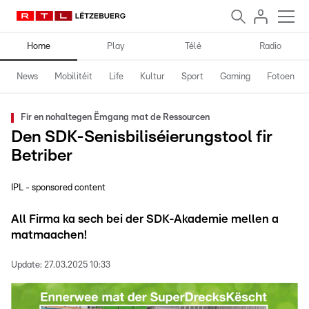
Home
Play
Télé
Radio
News
Mobilitéit
Life
Kultur
Sport
Gaming
Fotoen
Fir en nohaltegen Ëmgang mat de Ressourcen
Den SDK-Senisbiliséierungstool fir
Betriber
IPL - sponsored content
All Firma ka sech bei der SDK-Akademie mellen a
matmaachen!
Update:
27.03.2025 10:33