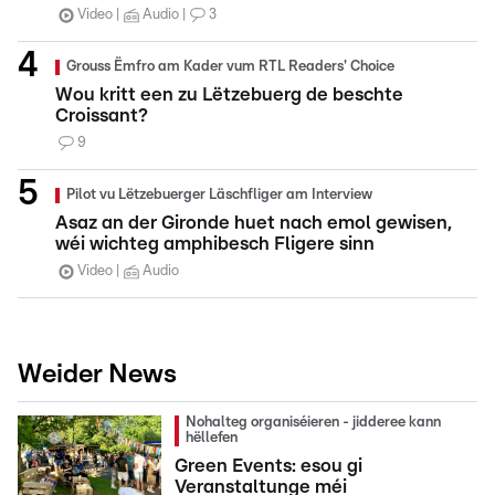
Video
Audio
3
Grouss Ëmfro am Kader vum RTL Readers' Choice
Wou kritt een zu Lëtzebuerg de beschte
Croissant?
9
Pilot vu Lëtzebuerger Läschfliger am Interview
Asaz an der Gironde huet nach emol gewisen,
wéi wichteg amphibesch Fligere sinn
Video
Audio
Weider News
Nohalteg organiséieren - jidderee kann
hëllefen
Green Events: esou gi
Veranstaltunge méi