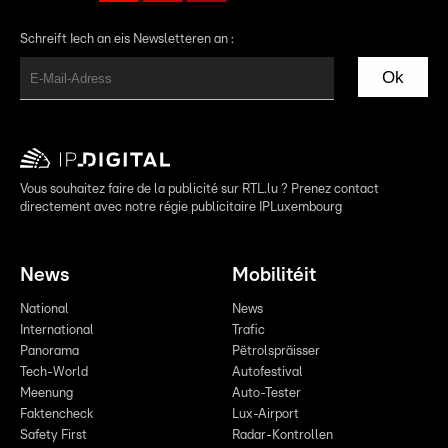
Schreift Iech an eis Newsletteren an :
Ok
Vous souhaitez faire de la publicité sur RTL.lu ? Prenez contact
directement avec notre régie publicitaire IPLuxembourg
News
Mobilitéit
National
News
International
Trafic
Panorama
Pëtrolspräisser
Tech-World
Autofestival
Meenung
Auto-Tester
Faktencheck
Lux-Airport
Safety First
Radar-Kontrollen