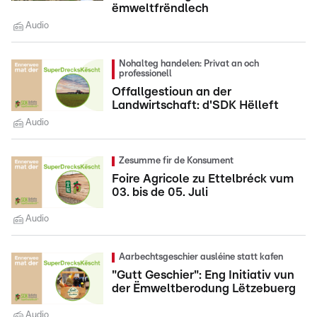
ëmweltfrëndlech
Audio
Nohalteg handelen: Privat an och
professionell
Offallgestioun an der
Landwirtschaft: d'SDK Hëlleft
Audio
Zesumme fir de Konsument
Foire Agricole zu Ettelbréck vum
03. bis de 05. Juli
Audio
Aarbechtsgeschier ausléine statt kafen
"Gutt Geschier": Eng Initiativ vun
der Ëmweltberodung Lëtzebuerg
Audio