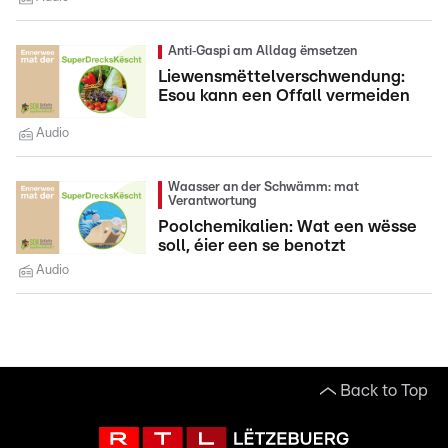
Anti‑Gaspi am Alldag ëmsetzen
Liewensmëttelverschwendung:
Esou kann een Offall vermeiden
Audio
Waasser an der Schwämm: mat
Verantwortung
Poolchemikalien: Wat een wësse
soll, éier een se benotzt
Audio
Back to Top