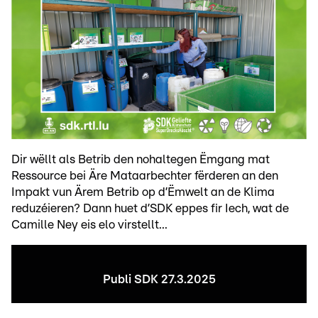
Dir wëllt als Betrib den nohaltegen Ëmgang mat
Ressource bei Äre Mataarbechter fërderen an den
Impakt vun Ärem Betrib op d’Ëmwelt an de Klima
reduzéieren? Dann huet d’SDK eppes fir Iech, wat de
Camille Ney eis elo virstellt...
Publi SDK 27.3.2025