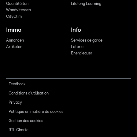
Quantitéiten
Lifelong Learning
Wandvitessen
CityClim
Immo
Info
Annoncen
Services de garde
Artikelen
Loterie
Energieauer
Feedback
Conditions d'utilisation
Privacy
Politique en matière de cookies
Gestion des cookies
RTL Charte