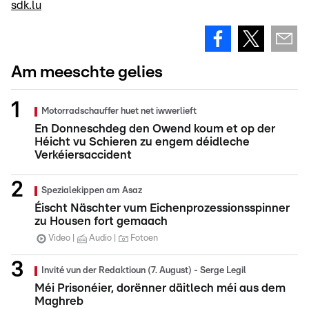
sdk.lu
Am meeschte gelies
Motorradschauffer huet net iwwerlieft
En Donneschdeg den Owend koum et op der
Héicht vu Schieren zu engem déidleche
Verkéiersaccident
Spezialekippen am Asaz
Éischt Näschter vum Eichenprozessionsspinner
zu Housen fort gemaach
Video
Audio
Fotoen
Invité vun der Redaktioun (7. August) - Serge Legil
Méi Prisonéier, dorënner däitlech méi aus dem
Maghreb