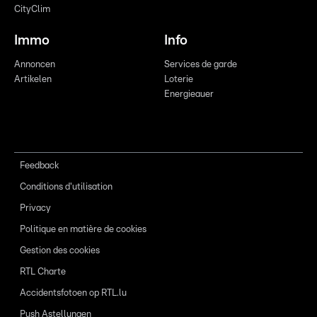
CityClim
Immo
Info
Annoncen
Services de garde
Artikelen
Loterie
Energieauer
Feedback
Conditions d'utilisation
Privacy
Politique en matière de cookies
Gestion des cookies
RTL Charte
Accidentsfotoen op RTL.lu
Push Astellungen