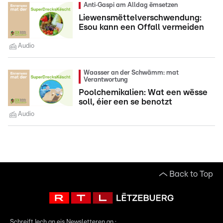
Anti‑Gaspi am Alldag ëmsetzen
Liewensmëttelverschwendung:
Esou kann een Offall vermeiden
Audio
Waasser an der Schwämm: mat
Verantwortung
Poolchemikalien: Wat een wësse
soll, éier een se benotzt
Audio
Back to Top
Schreift Iech an eis Newsletteren an :