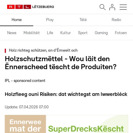
Home
Play
Télé
Radio
News
Mobilitéit
Life
Kultur
Sport
Gaming
Fotoen
Holz richteg schützen, an d'Ëmwelt och
Holzschutzmëttel - Wou läit den
Ënnerscheed tëscht de Produiten?
IPL - sponsored content
Holzfleeg ouni Risiken: dat wichtegst am Iwwerbléck
Update:
07.04.2026 07:00