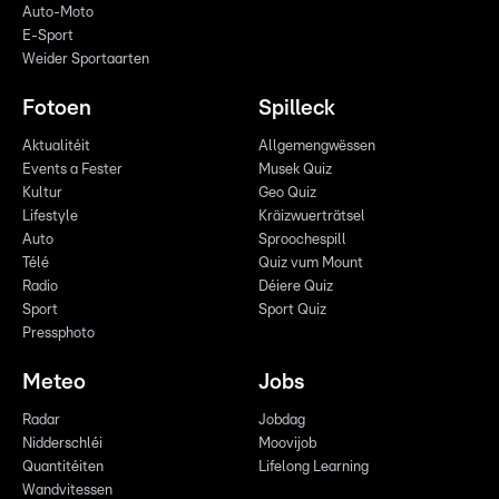
Auto-Moto
E-Sport
Weider Sportaarten
Fotoen
Spilleck
Aktualitéit
Allgemengwëssen
Events a Fester
Musek Quiz
Kultur
Geo Quiz
Lifestyle
Kräizwuerträtsel
Auto
Sproochespill
Télé
Quiz vum Mount
Radio
Déiere Quiz
Sport
Sport Quiz
Pressphoto
Meteo
Jobs
Radar
Jobdag
Nidderschléi
Moovijob
Quantitéiten
Lifelong Learning
Wandvitessen