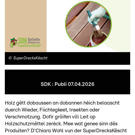
©
SuperDrecksKëscht
SDK : Publi 07.04.2026
Holz gëtt dobaussen an dobannen héich belaascht
duerch Wieder, Fiichtegkeet, Insekten oder
Verschmotzung. Dofir gräifen vill Leit op
Holzschutzmëttel zeréck. Mee wat genee sinn dës
Produiten? D'Chiara Wohl vun der SuperDrecksKëscht