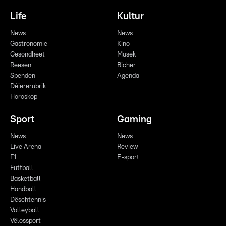
Life
Kultur
News
News
Gastronomie
Kino
Gesondheet
Musek
Reesen
Bicher
Spenden
Agenda
Déiererubrik
Horoskop
Sport
Gaming
News
News
Live Arena
Review
F1
E-sport
Futtball
Basketball
Handball
Dëschtennis
Volleyball
Vëlossport