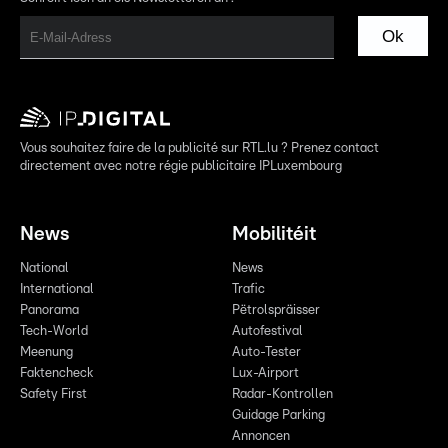
Ok
Vous souhaitez faire de la publicité sur RTL.lu ? Prenez contact
directement avec notre régie publicitaire IPLuxembourg
News
Mobilitéit
National
News
International
Trafic
Panorama
Pëtrolspräisser
Tech-World
Autofestival
Meenung
Auto-Tester
Faktencheck
Lux-Airport
Safety First
Radar-Kontrollen
Guidage Parking
Annoncen