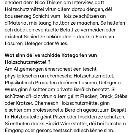
erkläert dem Nico Thielen am Interview, datt
Holzschutzmëttel virun allem dozou déngen, déi
baussenzeg Schicht vum Holz ze schützen an
d’Material méi laang haltbar ze maachen. Se hëllefen
och dobäi, en eventuelle Befall ze vermeiden oder
existent Schied ze bekämpfen – dacks a Form vu
Lasuren, Ueleger oder Wues.
Wat sinn déi verschidde Kategorien vun
Holzschutzmëttel ?
Am Allgemengen ënnerscheet een tëscht
physikaleschen an chemesche Holzschutzmëttel.
Physikalesch Produiten dorënner Lasuren, Ueleger a
Wues ginn éischter am private Beräich benotzt. Si
schützen d'Holz virun allem géint Flecken, Dreck, Stëbs
oder Kratzer. Chemesch Holzschutzmëttel ginn
éischter am professionelle Beräich agesat zum Bespill
fir Holzbauteile géint Pilzer oder Insekten ze schützen.
Si enthalen dacks Biozid Wierkstoffer, déi bei falschem
Ëmgang oder gesondheetsschiedlech kënne sinn.