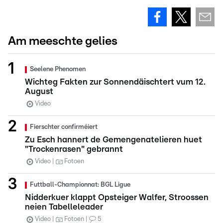
Am meeschte gelies
Seelene Phenomen
Wichteg Fakten zur Sonnendäischtert vum 12.
August
Video
Fierschter confirméiert
Zu Esch hannert de Gemengenatelieren huet
"Trockenrasen" gebrannt
Video
Fotoen
Futtball-Championnat: BGL Ligue
Nidderkuer klappt Opsteiger Walfer, Stroossen
neien Tabelleleader
Video
Fotoen
5