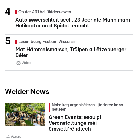
Op der A31 bei Diddenuewen
Auto iwwerschléit sech, 23 Joer ale Mann mam
Helikopter an d'Spidol bruecht
Luxembourg Fest am Wisconsin
Mat Hämmelsmarsch, Träipen a Lëtzebuerger
Béier
Video
Weider News
Nohalteg organiséieren - jidderee kann
hëllefen
Green Events: esou gi
Veranstaltunge méi
ëmweltfrëndlech
Audio