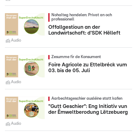
Nohalteg handelen: Privat an och
professionell
Offallgestioun an der
Landwirtschaft: d'SDK Hëlleft
Audio
Zesumme fir de Konsument
Foire Agricole zu Ettelbréck vum
03. bis de 05. Juli
Audio
Aarbechtsgeschier ausléine statt kafen
"Gutt Geschier": Eng Initiativ vun
der Ëmweltberodung Lëtzebuerg
Audio