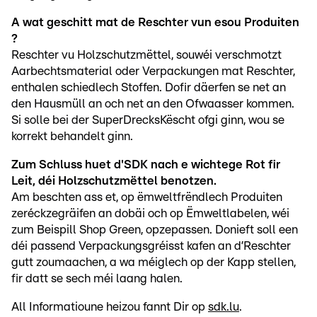
A wat geschitt mat de Reschter vun esou Produiten
?
Reschter vu Holzschutzmëttel, souwéi verschmotzt
Aarbechtsmaterial oder Verpackungen mat Reschter,
enthalen schiedlech Stoffen. Dofir däerfen se net an
den Hausmüll an och net an den Ofwaasser kommen.
Si solle bei der SuperDrecksKëscht ofgi ginn, wou se
korrekt behandelt ginn.
Zum Schluss huet d'SDK nach e wichtege Rot fir
Leit, déi Holzschutzmëttel benotzen.
Am beschten ass et, op ëmweltfrëndlech Produiten
zeréckzegräifen an dobäi och op Ëmweltlabelen, wéi
zum Beispill Shop Green, opzepassen. Donieft soll een
déi passend Verpackungsgréisst kafen an d’Reschter
gutt zoumaachen, a wa méiglech op der Kapp stellen,
fir datt se sech méi laang halen.
All Informatioune heizou fannt Dir op
sdk.lu
.