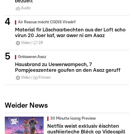
bezuelt
Audio
Air Rescue mécht CGDIS Virwërf
Material fir Läschaarbechten aus der Loft scho
virun 20 Joer kaf, war awer ni am Asaz
Video
28
Gréisseren Asaz
Hausbrand zu Uewerwampech, 7
Pompjeeszentere goufen an den Asaz geruff
Video
Fotoen
Weider News
30 Minutte laang Preview
Netflix weist exklusiv éischten
ausféierleche Bléck op Videospill