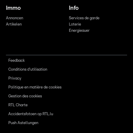
Immo
Info
Annoncen
Services de garde
Artikelen
Loterie
Energieauer
Feedback
Conditions d'utilisation
Privacy
Politique en matière de cookies
Gestion des cookies
RTL Charte
Accidentsfotoen op RTL.lu
Push Astellungen