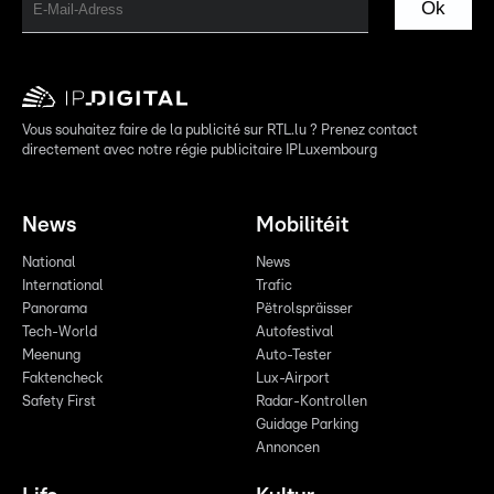
Ok
Vous souhaitez faire de la publicité sur RTL.lu ? Prenez contact
directement avec notre régie publicitaire IPLuxembourg
News
Mobilitéit
National
News
International
Trafic
Panorama
Pëtrolspräisser
Tech-World
Autofestival
Meenung
Auto-Tester
Faktencheck
Lux-Airport
Safety First
Radar-Kontrollen
Guidage Parking
Annoncen