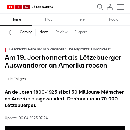
Home
Play
Télé
Radio
Gaming
News
Review
E-sport
Geschicht léiere mam Videospill "The Migrants’ Chronicles"
Am 19. Joerhonnert als Lëtzebuerger
Auswanderer an Amerika reesen
Julie Thilges
An de Joren 1800-1925 si bal 50 Millioune Mënschen
an Amerika ausgewandert. Dorënner ronn 70.000
Lëtzebuerger.
Update:
06.04.2025 07:24