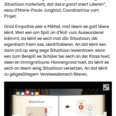
Situatioun materliefs, dat ass e ganzt anert Léieren”
,
esou d’Marie-Paule Jungblut, Coordinatrice vum
Projet.
Grad Empathie wier e Mëttel, mat deem ee gutt léiere
kéint. Well een am Spill an d’Roll vum Auswanderer
klëmmt, da kéint ee sech mat där Situatioun, déi
eigentlech friem ass, identifizéieren. An dat kéint een
dann och op seng eege Situatioun iwwerdroen: wann
een zum Beispill ee Schüler bei sech an der Klass huet,
deen en Immigratiouns-Hannergrond huet, da kéint ee
sech an deem seng Situatioun versetzen. An dat kéint
zu géigesäitegem Versteesdemech féieren.