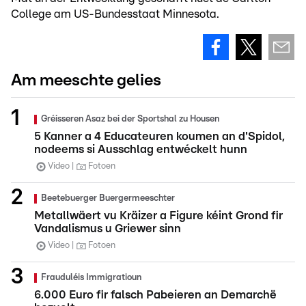
College am US-Bundesstaat Minnesota.
Am meeschte gelies
Gréisseren Asaz bei der Sportshal zu Housen
5 Kanner a 4 Educateuren koumen an d'Spidol,
nodeems si Ausschlag entwéckelt hunn
Video
Fotoen
Beetebuerger Buergermeeschter
Metallwäert vu Kräizer a Figure kéint Grond fir
Vandalismus u Griewer sinn
Video
Fotoen
Frauduléis Immigratioun
6.000 Euro fir falsch Pabeieren an Demarchë