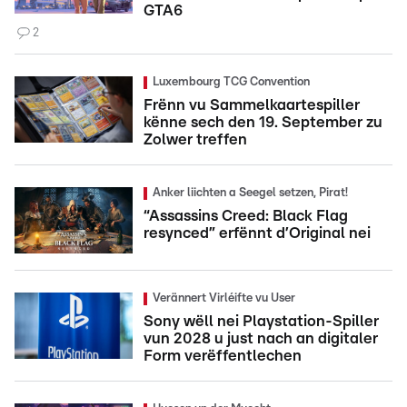
GTA6
2
Luxembourg TCG Convention
Frënn vu Sammelkaartespiller
kënne sech den 19. September zu
Zolwer treffen
Anker liichten a Seegel setzen, Pirat!
“Assassins Creed: Black Flag
resynced” erfënnt d’Original nei
Verännert Virléifte vu User
Sony wëll nei Playstation-Spiller
vun 2028 u just nach an digitaler
Form verëffentlechen