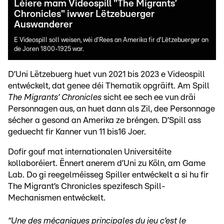
Léiere mam Videospill "The Migrants’
Chronicles" iwwer Lëtzebuerger
Auswanderer
E Videospill soll weisen, wéi d'Rees an Amerika fir d'Lëtzebuerger an
de Joren 1800-1925 war.
D’Uni Lëtzebuerg huet vun 2021 bis 2023 e Videospill
entwéckelt, dat genee déi Thematik opgräift. Am Spill
The Migrants’ Chronicles
sicht ee sech ee vun dräi
Personnagen aus, an huet dann als Zil, dee Personnage
sécher a gesond an Amerika ze bréngen. D’Spill ass
geduecht fir Kanner vun 11 bis16 Joer.
Dofir gouf mat internationalen Universitéite
kollaboréiert. Ënnert anerem d’Uni zu Köln, am Game
Lab. Do gi reegelméisseg Spiller entwéckelt a si hu fir
The Migrant’s Chronicles spezifesch Spill-
Mechanismen entwéckelt.
“Une des mécaniques principales du jeu c’est le