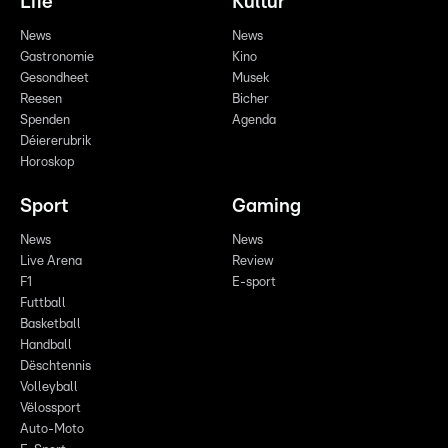
Life
Kultur
News
News
Gastronomie
Kino
Gesondheet
Musek
Reesen
Bicher
Spenden
Agenda
Déiererubrik
Horoskop
Sport
Gaming
News
News
Live Arena
Review
F1
E-sport
Futtball
Basketball
Handball
Dëschtennis
Volleyball
Vëlossport
Auto-Moto