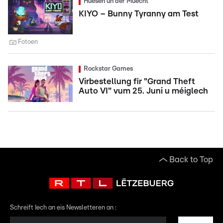
Huesen un der Muecht
KIYO – Bunny Tyranny am Test
Fotoen
Rockstar Games
Virbestellung fir "Grand Theft
Auto VI" vum 25. Juni u méiglech
Back to Top
Schreift Iech an eis Newsletteren an :