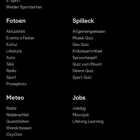
E-Sport
Weider Sportaarten
Fotoen
Spilleck
Aktualitéit
Allgemengwëssen
Events a Fester
Musek Quiz
Kultur
Geo Quiz
Lifestyle
Kräizwuerträtsel
Auto
Sproochespill
Télé
Quiz vum Mount
Radio
Déiere Quiz
Sport
Sport Quiz
Pressphoto
Meteo
Jobs
Radar
Jobdag
Nidderschléi
Moovijob
Quantitéiten
Lifelong Learning
Wandvitessen
CityClim