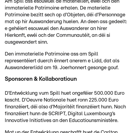
Am Spill ass esouwuel de materiellen, ewéi och den
immaterielle Patrimoine erhalen. De materielle
Patrimoine bezitt sech op d’Objeten, déi d’Personnage
mat op hir Auswanderung huelen. An deen ass gedeelt:
e gehéiert esouwuel den Auswanderer an hirer
Hierkonft, ewéi och der Communautéit, an déi si
ausgewandert sinn.
Den immaterielle Patrimoine ass am Spill
representéiert duerch ënnert anerem e Lidd, dat als
Auswandererlidd am 19. Joerhonnert gesonge gouf.
Sponsoren & Kollaboratioun
D’Entwécklung vum Spill huet ongeféier 500.000 Euro
kascht. D’Oeuvre Nationale huet ronn 225.000 Euro
finanzéiert, déi also d’Majoritéit finanzéiert hunn. Nach
finanzéiert hunn de SCRIPT, Digital Luxembourg’s
Innovative Initiatives an den Educatiounsministère.
Mat un der Entwécklung geschafft huet de Carlton