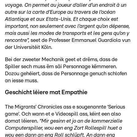
voyage. On permet au joueur d’aller d’un endroit à un
autre sur la carte d’Europe au travers de l’océan
Atlantique et aux Etats-Unis. Et chaque choix est
important, non seulement avec l’argent qu’on dépense,
mais aussi les modes de transports et les gens qu’on y
rencontre”,
seet de Professer Emmanuel Guardiola vun
der Universitéit Köln.
Bei der zweeter Mechanik geet et drëms, dass de
Spiller sech muss ëm säi Personnage këmmeren.
Dozou gehéiert, dass de Personnage genuch schlofen
an iesse muss.
Geschicht léiere mat Empathie
The Migrants’ Chronicles ass e sougenannte ‘Serious
game’. Och wann et e Videospill ass, kéint een also
domat léieren.
“Mir gesinn et jo an de kommerzielle
Computerspiller, wou een eng Zort Rollespill huet a
wou een dann an eng Roll schlüpft. An dann eng