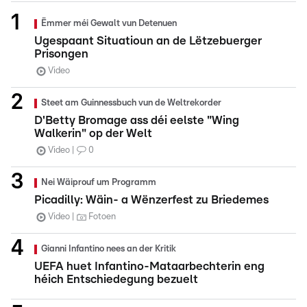
Ëmmer méi Gewalt vun Detenuen
Ugespaant Situatioun an de Lëtzebuerger
Prisongen
Video
Steet am Guinnessbuch vun de Weltrekorder
D'Betty Bromage ass déi eelste "Wing
Walkerin" op der Welt
Video
0
Nei Wäiprouf um Programm
Picadilly: Wäin- a Wënzerfest zu Briedemes
Video
Fotoen
Gianni Infantino nees an der Kritik
UEFA huet Infantino-Mataarbechterin eng
héich Entschiedegung bezuelt