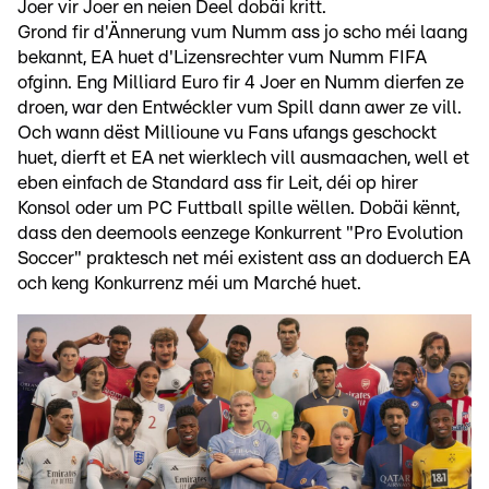
Joer vir Joer en neien Deel dobäi kritt.
Grond fir d'Ännerung vum Numm ass jo scho méi laang
bekannt, EA huet d'Lizensrechter vum Numm FIFA
ofginn. Eng Milliard Euro fir 4 Joer en Numm dierfen ze
droen, war den Entwéckler vum Spill dann awer ze vill.
Och wann dëst Millioune vu Fans ufangs geschockt
huet, dierft et EA net wierklech vill ausmaachen, well et
eben einfach de Standard ass fir Leit, déi op hirer
Konsol oder um PC Futtball spille wëllen. Dobäi kënnt,
dass den deemools eenzege Konkurrent "Pro Evolution
Soccer" praktesch net méi existent ass an doduerch EA
och keng Konkurrenz méi um Marché huet.