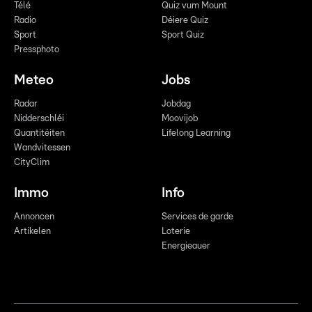
Télé
Quiz vum Mount
Radio
Déiere Quiz
Sport
Sport Quiz
Pressphoto
Meteo
Jobs
Radar
Jobdag
Nidderschléi
Moovijob
Quantitéiten
Lifelong Learning
Wandvitessen
CityClim
Immo
Info
Annoncen
Services de garde
Artikelen
Loterie
Energieauer