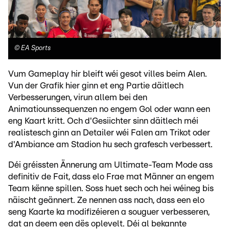
©
EA Sports
Vum Gameplay hir bleift wéi gesot villes beim Alen.
Vun der Grafik hier ginn et eng Partie däitlech
Verbesserungen, virun allem bei den
Animatiounssequenzen no engem Gol oder wann een
eng Kaart kritt. Och d'Gesiichter sinn däitlech méi
realistesch ginn an Detailer wéi Falen am Trikot oder
d'Ambiance am Stadion hu sech grafesch verbessert.
Déi gréissten Ännerung am Ultimate-Team Mode ass
definitiv de Fait, dass elo Frae mat Männer an engem
Team kënne spillen. Soss huet sech och hei wéineg bis
näischt geännert. Ze nennen ass nach, dass een elo
seng Kaarte ka modifizéieren a souguer verbesseren,
dat an deem een dës oplevelt. Déi al bekannte