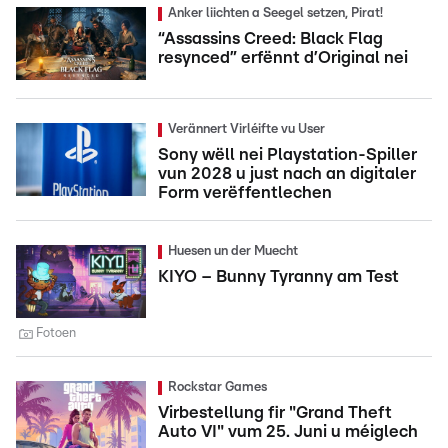
Anker liichten a Seegel setzen, Pirat!
“Assassins Creed: Black Flag
resynced” erfënnt d’Original nei
Verännert Virléifte vu User
Sony wëll nei Playstation-Spiller
vun 2028 u just nach an digitaler
Form verëffentlechen
Huesen un der Muecht
KIYO – Bunny Tyranny am Test
Fotoen
Rockstar Games
Virbestellung fir "Grand Theft
Auto VI" vum 25. Juni u méiglech