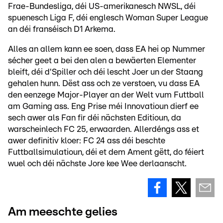
Frae-Bundesliga, déi US-amerikanesch NWSL, déi
spuenesch Liga F, déi englesch Woman Super League
an déi franséisch D1 Arkema.
Alles an allem kann ee soen, dass EA hei op Nummer
sécher geet a bei den alen a bewäerten Elementer
bleift, déi d'Spiller och déi lescht Joer un der Staang
gehalen hunn. Dëst ass och ze verstoen, vu dass EA
den eenzege Major-Player an der Welt vum Futtball
am Gaming ass. Eng Prise méi Innovatioun dierf ee
sech awer als Fan fir déi nächsten Editioun, da
warscheinlech FC 25, erwaarden. Allerdéngs ass et
awer definitiv kloer: FC 24 ass déi beschte
Futtballsimulatioun, déi et dem Ament gëtt, do féiert
wuel och déi nächste Jore kee Wee derlaanscht.
Am meeschte gelies