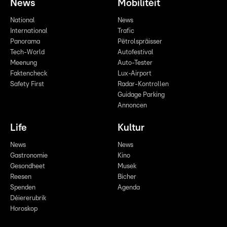
News
Mobilitéit
National
News
International
Trafic
Panorama
Pëtrolspräisser
Tech-World
Autofestival
Meenung
Auto-Tester
Faktencheck
Lux-Airport
Safety First
Radar-Kontrollen
Guidage Parking
Annoncen
Life
Kultur
News
News
Gastronomie
Kino
Gesondheet
Musek
Reesen
Bicher
Spenden
Agenda
Déiererubrik
Horoskop