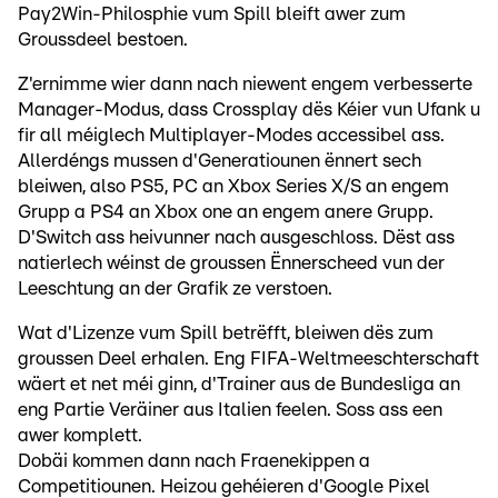
Pay2Win-Philosphie vum Spill bleift awer zum
Groussdeel bestoen.
Z'ernimme wier dann nach niewent engem verbesserte
Manager-Modus, dass Crossplay dës Kéier vun Ufank u
fir all méiglech Multiplayer-Modes accessibel ass.
Allerdéngs mussen d'Generatiounen ënnert sech
bleiwen, also PS5, PC an Xbox Series X/S an engem
Grupp a PS4 an Xbox one an engem anere Grupp.
D'Switch ass heivunner nach ausgeschloss. Dëst ass
natierlech wéinst de groussen Ënnerscheed vun der
Leeschtung an der Grafik ze verstoen.
Wat d'Lizenze vum Spill betrëfft, bleiwen dës zum
groussen Deel erhalen. Eng FIFA-Weltmeeschterschaft
wäert et net méi ginn, d'Trainer aus de Bundesliga an
eng Partie Veräiner aus Italien feelen. Soss ass een
awer komplett.
Dobäi kommen dann nach Fraenekippen a
Competitiounen. Heizou gehéieren d'Google Pixel