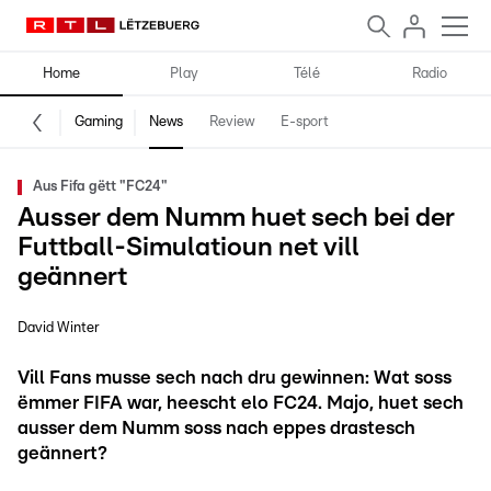
Home
Play
Télé
Radio
Gaming
News
Review
E-sport
Aus Fifa gëtt "FC24"
Ausser dem Numm huet sech bei der
Futtball-Simulatioun net vill
geännert
David Winter
Vill Fans musse sech nach dru gewinnen: Wat soss
ëmmer FIFA war, heescht elo FC24. Majo, huet sech
ausser dem Numm soss nach eppes drastesch
geännert?