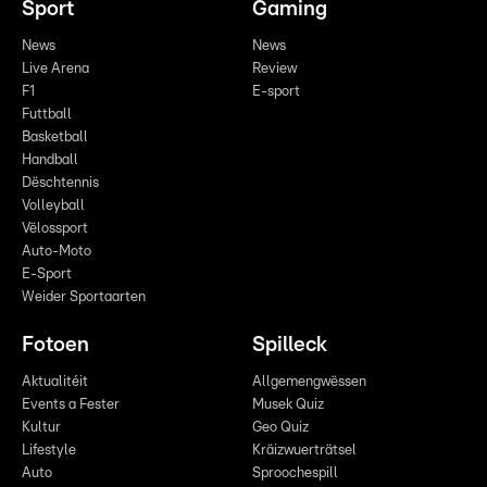
Sport
Gaming
News
News
Live Arena
Review
F1
E-sport
Futtball
Basketball
Handball
Dëschtennis
Volleyball
Vëlossport
Auto-Moto
E-Sport
Weider Sportaarten
Fotoen
Spilleck
Aktualitéit
Allgemengwëssen
Events a Fester
Musek Quiz
Kultur
Geo Quiz
Lifestyle
Kräizwuerträtsel
Auto
Sproochespill