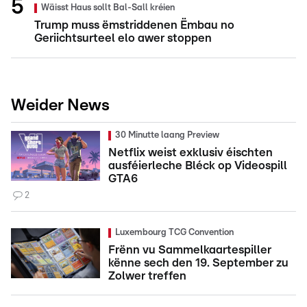
Wäisst Haus sollt Bal-Sall kréien
Trump muss ëmstriddenen Ëmbau no
Geriichtsurteel elo awer stoppen
Weider News
30 Minutte laang Preview
Netflix weist exklusiv éischten
ausféierleche Bléck op Videospill
GTA6
2
Luxembourg TCG Convention
Frënn vu Sammelkaartespiller
kënne sech den 19. September zu
Zolwer treffen