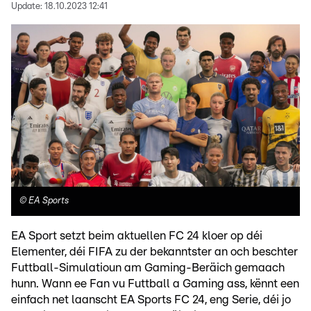
Update:
18.10.2023 12:41
©
EA Sports
EA Sport setzt beim aktuellen FC 24 kloer op déi
Elementer, déi FIFA zu der bekanntster an och beschter
Futtball-Simulatioun am Gaming-Beräich gemaach
hunn. Wann ee Fan vu Futtball a Gaming ass, kënnt een
einfach net laanscht EA Sports FC 24, eng Serie, déi jo