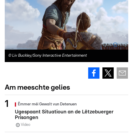
©
Liv Buckley/Sony Interactive Entertainment
Am meeschte gelies
Ëmmer méi Gewalt vun Detenuen
Ugespaant Situatioun an de Lëtzebuerger
Prisongen
Video