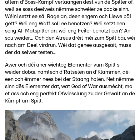
allem d'Boss-Kämpf verlaangen dëst vun de Spiller of,
well se soss deelweis nëmme schwéier ze packe sinn.
Wéini setzt ee säi Rage an, deen engem och Liewe bäi
gëtt? Wéi eng Waff soll ee benotzen? Wéi setzt een
seng AI-Matspiller an, wéi eng Feiler benotzt een? An
sou weider... Och den Atreus dréit méi zum Spill bäi, wéi
nach am Deel virdrun. Wéi dat genee ausgesäit, muss
der da selwer testen...
Awer och déi aner wichteg Elementer vum Spill si
weider dobäi, nämlech d'Rätselen an d'Klammen, déi
een och ëmmer nees bei der Staang halen. Net nëmme
sinn dës Elementer dat, wat God of War ausmécht, ma
et ass och eng perfekt Ofwiesslung zu der Gewalt an de
Kämpf am Spill.