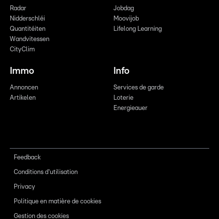
Radar
Jobdag
Nidderschléi
Moovijob
Quantitéiten
Lifelong Learning
Wandvitessen
CityClim
Immo
Info
Annoncen
Services de garde
Artikelen
Loterie
Energieauer
Feedback
Conditions d'utilisation
Privacy
Politique en matière de cookies
Gestion des cookies