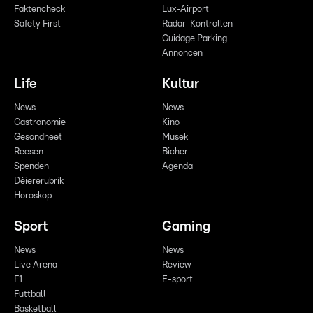
Faktencheck
Lux-Airport
Safety First
Radar-Kontrollen
Guidage Parking
Annoncen
Life
Kultur
News
News
Gastronomie
Kino
Gesondheet
Musek
Reesen
Bicher
Spenden
Agenda
Déiererubrik
Horoskop
Sport
Gaming
News
News
Live Arena
Review
F1
E-sport
Futtball
Basketball