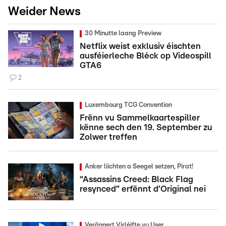
Weider News
30 Minutte laang Preview
Netflix weist exklusiv éischten
ausféierleche Bléck op Videospill
GTA6
2
Luxembourg TCG Convention
Frënn vu Sammelkaartespiller
kënne sech den 19. September zu
Zolwer treffen
Anker liichten a Seegel setzen, Pirat!
“Assassins Creed: Black Flag
resynced” erfënnt d’Original nei
Verännert Virléifte vu User