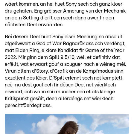
wäert kommen, an hei huet Sony sech och ganz kloer
dru gehalen. Eng gréisser Ännerung vun der Mechanik
an dem Setting dierft een sech dann awer fir den
nächsten Deel erwaarden.
Bei dësem Deel huet Sony eiser Meenung no absolut
ofgeliwwert a God of War Ragnarök ass och verdéngt,
mat Elden Ring, e klore Kandidat fir Game of the Year
2022. Mir ginn dem Spill 9.5/10, well et definitiv dat
erfëllt, wat erwaart gouf a souguer nach e wéineg méi.
Virun allem d'Story, d'Grafik an de Kampfmodus sinn
exzellent dës Kéier. D'Spill erfënnt sech net komplett
nei, ma dëst gouf och fir dësen Deel net wierklech
erwaart, och wann sou muncher een et als klenge
Kritikpunkt gesäit, deen allerdéngs net wierklech
gerechtfäerdegt ass.