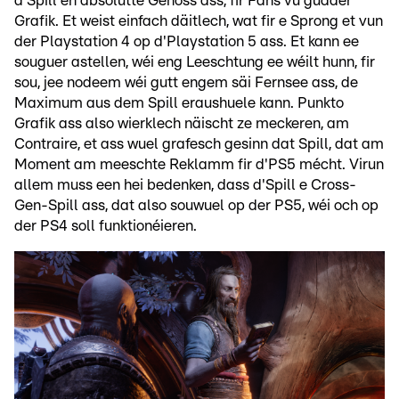
d'Spill en absolutte Genoss ass, fir Fans vu gudder
Grafik. Et weist einfach däitlech, wat fir e Sprong et vun
der Playstation 4 op d'Playstation 5 ass. Et kann ee
souguer astellen, wéi eng Leeschtung ee wéilt hunn, fir
sou, jee nodeem wéi gutt engem säi Fernsee ass, de
Maximum aus dem Spill eraushuele kann. Punkto
Grafik ass also wierklech näischt ze meckeren, am
Contraire, et ass wuel grafesch gesinn dat Spill, dat am
Moment am meeschte Reklamm fir d'PS5 mécht. Virun
allem muss een hei bedenken, dass d'Spill e Cross-
Gen-Spill ass, dat also souwuel op der PS5, wéi och op
der PS4 soll funktionéieren.