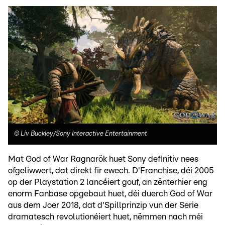
©
Liv Buckley/Sony Interactive Entertainment
Mat God of War Ragnarök huet Sony definitiv nees
ofgeliwwert, dat direkt fir ewech. D'Franchise, déi 2005
op der Playstation 2 lancéiert gouf, an zënterhier eng
enorm Fanbase opgebaut huet, déi duerch God of War
aus dem Joer 2018, dat d'Spillprinzip vun der Serie
dramatesch revolutionéiert huet, nëmmen nach méi