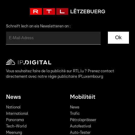
Schreift Iech an eis Newsletteren an :
Ok
Vous souhaitez faire de la publicité sur RTL.lu ? Prenez contact
directement avec notre régie publicitaire IPLuxembourg
News
Mobilitéit
National
News
International
Trafic
Panorama
Pëtrolspräisser
Tech-World
Autofestival
Meenung
Auto-Tester