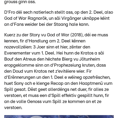
grouss ginn ass.
D'Fro déi sech natierlech stellt ass, op den 2. Deel, also
God of War Ragnarök, un säi Virgänger uknäppe kéint
an d'Fans weider bei der Staang hale kann.
Kuerz zu der Story vu God of War (2018), déi ee muss
kennen, fir d'Handlung am 2. Deel kënnen
nozevollzéien: 3 Joer sinn et hier, zënter den
Evenementer vum 1. Deel. Hei hunn de Kratos a säi
Bouf den Atreus den héchste Bierg vu Jötunheim
eropgeklomme sinn an d'Prophezeiung kruten, dass
den Doud vum Kratos net z'evitéiere wier. Fir
d'Erënnerungen un den 1. Deel e wéineg opzefrëschen,
huet Sony och e klenge Recap an den Haaptmenü vum
Spill gesat. Dëst geet allerdéngs net duer, fir alles ze
verstoen, et muss een d'Spill effektiv gespillt hunn, fir
an de volle Genoss vum Spill ze kommen an et ze
verstoen.