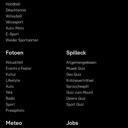
Handball
Dëschtennis
Volleyball
Vëlossport
Auto-Moto
E-Sport
Weider Sportaarten
Fotoen
Spilleck
Aktualitéit
Allgemengwëssen
Events a Fester
Musek Quiz
Kultur
Geo Quiz
Lifestyle
Kräizwuerträtsel
Auto
Sproochespill
Télé
Quiz vum Mount
Radio
Déiere Quiz
Sport
Sport Quiz
Pressphoto
Meteo
Jobs