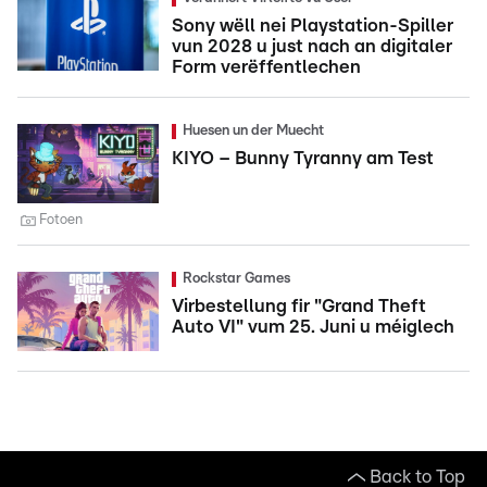
Sony wëll nei Playstation-Spiller
vun 2028 u just nach an digitaler
Form verëffentlechen
Huesen un der Muecht
KIYO – Bunny Tyranny am Test
Fotoen
Rockstar Games
Virbestellung fir "Grand Theft
Auto VI" vum 25. Juni u méiglech
Back to Top