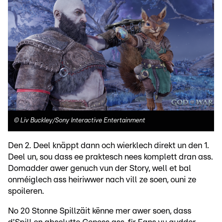
©
Liv Buckley/Sony Interactive Entertainment
Den 2. Deel knäppt dann och wierklech direkt un den 1.
Deel un, sou dass ee praktesch nees komplett dran ass.
Domadder awer genuch vun der Story, well et bal
onméiglech ass heiriwwer nach vill ze soen, ouni ze
spoileren.
No 20 Stonne Spillzäit kënne mer awer soen, dass