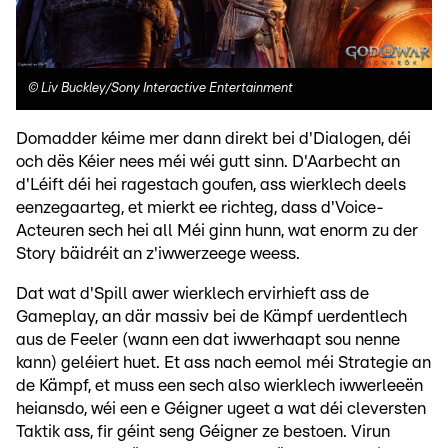
©
Liv Buckley/Sony Interactive Entertainment
Domadder kéime mer dann direkt bei d'Dialogen, déi
och dës Kéier nees méi wéi gutt sinn. D'Aarbecht an
d'Léift déi hei ragestach goufen, ass wierklech deels
eenzegaarteg, et mierkt ee richteg, dass d'Voice-
Acteuren sech hei all Méi ginn hunn, wat enorm zu der
Story bäidréit an z'iwwerzeege weess.
Dat wat d'Spill awer wierklech ervirhieft ass de
Gameplay, an där massiv bei de Kämpf uerdentlech
aus de Feeler (wann een dat iwwerhaapt sou nenne
kann) geléiert huet. Et ass nach eemol méi Strategie an
de Kämpf, et muss een sech also wierklech iwwerleeën
heiansdo, wéi een e Géigner ugeet a wat déi cleversten
Taktik ass, fir géint seng Géigner ze bestoen. Virun