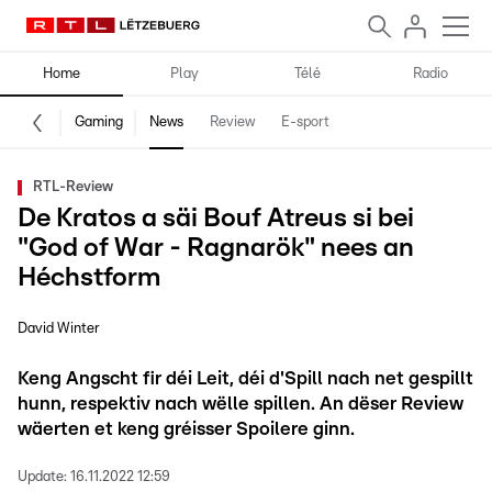
Home
Play
Télé
Radio
Gaming
News
Review
E-sport
RTL-Review
De Kratos a säi Bouf Atreus si bei
"God of War - Ragnarök" nees an
Héchstform
David Winter
Keng Angscht fir déi Leit, déi d'Spill nach net gespillt
hunn, respektiv nach wëlle spillen. An dëser Review
wäerten et keng gréisser Spoilere ginn.
Update:
16.11.2022 12:59