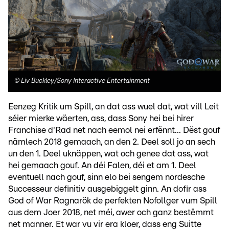
©
Liv Buckley/Sony Interactive Entertainment
Eenzeg Kritik um Spill, an dat ass wuel dat, wat vill Leit
séier mierke wäerten, ass, dass Sony hei bei hirer
Franchise d'Rad net nach eemol nei erfënnt... Dëst gouf
nämlech 2018 gemaach, an den 2. Deel soll jo an sech
un den 1. Deel uknäppen, wat och genee dat ass, wat
hei gemaach gouf. An déi Falen, déi et am 1. Deel
eventuell nach gouf, sinn elo bei sengem nordesche
Successeur definitiv ausgebiggelt ginn. An dofir ass
God of War Ragnarök de perfekten Nofollger vum Spill
aus dem Joer 2018, net méi, awer och ganz bestëmmt
net manner. Et war vu vir era kloer, dass eng Suitte