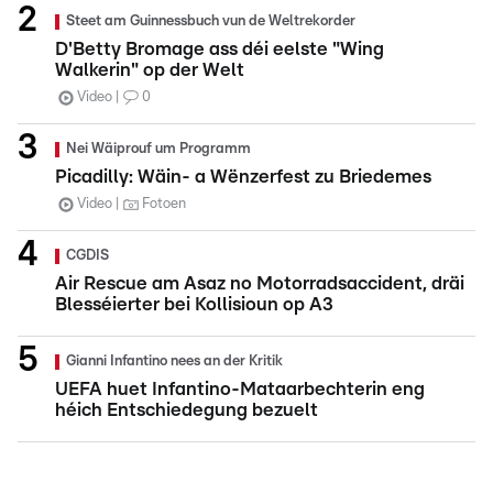
Steet am Guinnessbuch vun de Weltrekorder
D'Betty Bromage ass déi eelste "Wing
Walkerin" op der Welt
Video
0
Nei Wäiprouf um Programm
Picadilly: Wäin- a Wënzerfest zu Briedemes
Video
Fotoen
CGDIS
Air Rescue am Asaz no Motorradsaccident, dräi
Blesséierter bei Kollisioun op A3
Gianni Infantino nees an der Kritik
UEFA huet Infantino-Mataarbechterin eng
héich Entschiedegung bezuelt