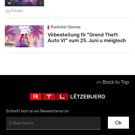
Fotoen
Rockstar Games
Virbestellung fir "Grand Theft
Auto VI" vum 25. Juni u méiglech
Back to Top
Schreift Iech an eis Newsletteren an :
Ok