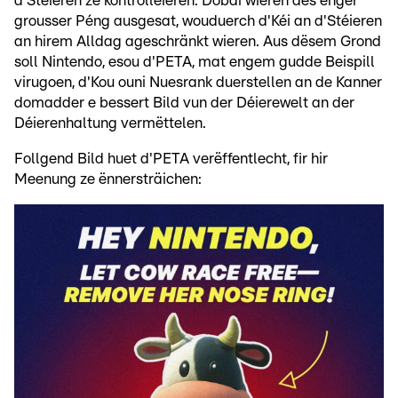
d'Stéieren ze kontrolléieren. Dobäi wieren dës enger
grousser Péng ausgesat, wouduerch d'Kéi an d'Stéieren
an hirem Alldag ageschränkt wieren. Aus dësem Grond
soll Nintendo, esou d'PETA, mat engem gudde Beispill
virugoen, d'Kou ouni Nuesrank duerstellen an de Kanner
domadder e bessert Bild vun der Déierewelt an der
Déierenhaltung vermëttelen.
Follgend Bild huet d'PETA verëffentlecht, fir hir
Meenung ze ënnersträichen: