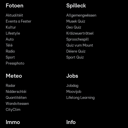
Fotoen
Spilleck
Aktualitéit
Allgemengwëssen
Events a Fester
Musek Quiz
Kultur
Geo Quiz
Lifestyle
Kräizwuerträtsel
Auto
Sproochespill
Télé
Quiz vum Mount
Radio
Déiere Quiz
Sport
Sport Quiz
Pressphoto
Meteo
Jobs
Radar
Jobdag
Nidderschléi
Moovijob
Quantitéiten
Lifelong Learning
Wandvitessen
CityClim
Immo
Info