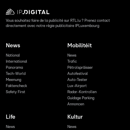
Vous souhaitez faire de la publicité sur RTL.lu ? Prenez contact
directement avec notre régie publicitaire IPLuxembourg
News
Mobilitéit
National
News
International
Trafic
Panorama
Pëtrolspräisser
Tech-World
Autofestival
Meenung
Auto-Tester
Faktencheck
Lux-Airport
Safety First
Radar-Kontrollen
Guidage Parking
Annoncen
Life
Kultur
News
News