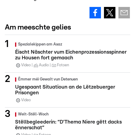
Am meeschte gelies
Spezialekippen am Asaz
Éischt Näschter vum Eichenprozessionsspinner
zu Housen fort gemaach
Video
Audio
Fotoen
Ëmmer méi Gewalt vun Detenuen
Ugespaant Situatioun an de Lëtzebuerger
Prisongen
Video
Welt-Stëll-Woch
Stëllbegleederin: “D’Thema Niere gëtt dacks
ënnerschat”