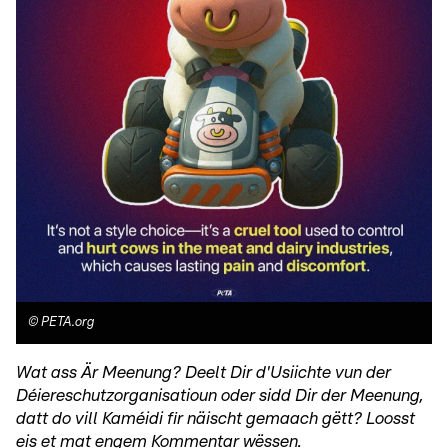
©
PETA.org
Wat ass Är Meenung? Deelt Dir d'Usiichte vun der
Déiereschutzorganisatioun oder sidd Dir der Meenung,
datt do vill Kaméidi fir näischt gemaach gëtt? Loosst
eis et mat engem Kommentar wëssen.