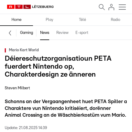
Home
Play
Télé
Radio
Gaming
News
Review
E-sport
Mario Kart World
Déiereschutzorganisatioun PETA
fuerdert Nintendo op,
Charakterdesign ze änneren
Steven Milbert
Schonns an der Vergaangenheet huet PETA Spiller a
Charaktere vun Nintendo kritiséiert, dorënner
Animal Crossing an de Wäschbierkostüm vum Mario.
Update:
21.08.2025 14:39