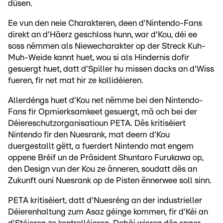
düsen.
Ee vun den neie Charakteren, deen d'Nintendo-Fans
direkt an d'Häerz geschloss hunn, war d'Kou, déi ee
soss nëmmen als Niewecharakter op der Streck Kuh-
Muh-Weide kannt huet, wou si als Hindernis dofir
gesuergt huet, datt d'Spiller hu missen dacks an d'Wiss
fueren, fir net mat hir ze kollidéieren.
Allerdéngs huet d'Kou net nëmme bei den Nintendo-
Fans fir Opmierksamkeet gesuergt, mä och bei der
Déiereschutzorganisatioun PETA. Dës kritiséiert
Nintendo fir den Nuesrank, mat deem d'Kou
duergestallt gëtt, a fuerdert Nintendo mat engem
oppene Bréif un de Präsident Shuntaro Furukawa op,
den Design vun der Kou ze änneren, soudatt dës an
Zukunft ouni Nuesrank op de Pisten ënnerwee soll sinn.
PETA kritiséiert, datt d'Nuesréng an der industrieller
Déierenhaltung zum Asaz géinge kommen, fir d'Kéi an