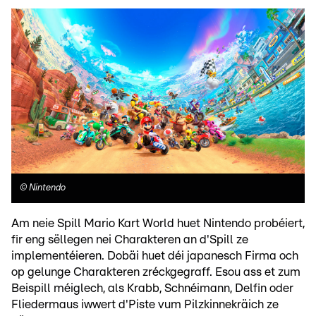
©
Nintendo
Am neie Spill Mario Kart World huet Nintendo probéiert,
fir eng sëllegen nei Charakteren an d'Spill ze
implementéieren. Dobäi huet déi japanesch Firma och
op gelunge Charakteren zréckgegraff. Esou ass et zum
Beispill méiglech, als Krabb, Schnéimann, Delfin oder
Fliedermaus iwwert d'Piste vum Pilzkinnekräich ze