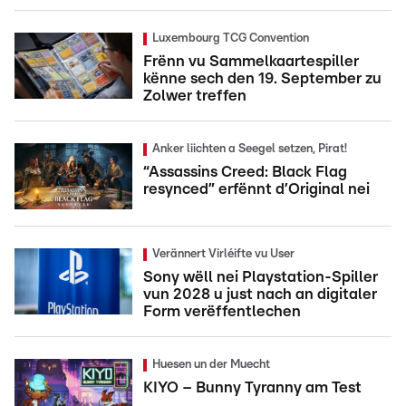
Luxembourg TCG Convention
Frënn vu Sammelkaartespiller
kënne sech den 19. September zu
Zolwer treffen
Anker liichten a Seegel setzen, Pirat!
“Assassins Creed: Black Flag
resynced” erfënnt d’Original nei
Verännert Virléifte vu User
Sony wëll nei Playstation-Spiller
vun 2028 u just nach an digitaler
Form verëffentlechen
Huesen un der Muecht
KIYO – Bunny Tyranny am Test