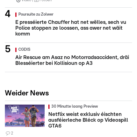
Video
Fotoen
Poursuite zu Zolwer
E presséierte Chauffer hat net wëlles, sech vu
Police stoppen ze loossen, ass awer net wäit
komm
CGDIS
Air Rescue am Asaz no Motorradsaccident, dräi
Blesséierter bei Kollisioun op A3
Weider News
30 Minutte laang Preview
Netflix weist exklusiv éischten
ausféierleche Bléck op Videospill
GTA6
2