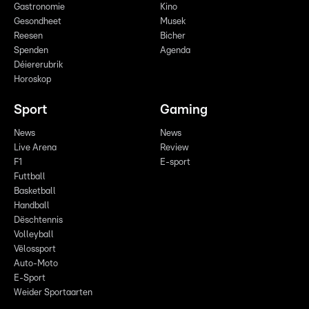
Gastronomie
Kino
Gesondheet
Musek
Reesen
Bicher
Spenden
Agenda
Déiererubrik
Horoskop
Sport
Gaming
News
News
Live Arena
Review
F1
E-sport
Futtball
Basketball
Handball
Dëschtennis
Volleyball
Vëlossport
Auto-Moto
E-Sport
Weider Sportaarten