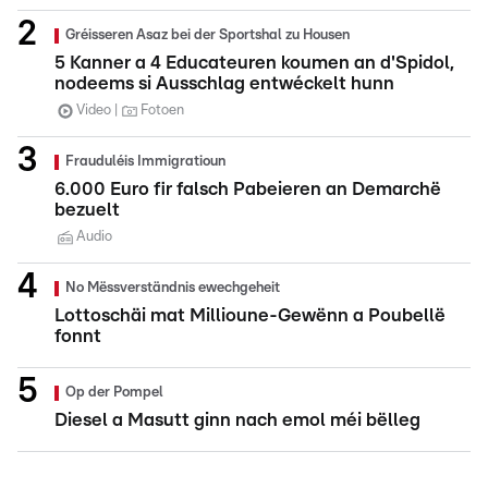
Gréisseren Asaz bei der Sportshal zu Housen
5 Kanner a 4 Educateuren koumen an d'Spidol,
nodeems si Ausschlag entwéckelt hunn
Video
Fotoen
Frauduléis Immigratioun
6.000 Euro fir falsch Pabeieren an Demarchë
bezuelt
Audio
No Mëssverständnis ewechgeheit
Lottoschäi mat Millioune-Gewënn a Poubellë
fonnt
Op der Pompel
Diesel a Masutt ginn nach emol méi bëlleg