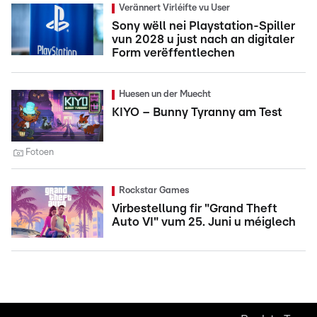
Verännert Virléifte vu User
Sony wëll nei Playstation-Spiller
vun 2028 u just nach an digitaler
Form verëffentlechen
Huesen un der Muecht
KIYO – Bunny Tyranny am Test
Fotoen
Rockstar Games
Virbestellung fir "Grand Theft
Auto VI" vum 25. Juni u méiglech