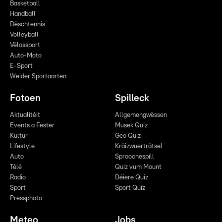
Basketball
Handball
Dëschtennis
Volleyball
Vëlossport
Auto-Moto
E-Sport
Weider Sportaarten
Fotoen
Spilleck
Aktualitéit
Allgemengwëssen
Events a Fester
Musek Quiz
Kultur
Geo Quiz
Lifestyle
Kräizwuerträtsel
Auto
Sproochespill
Télé
Quiz vum Mount
Radio
Déiere Quiz
Sport
Sport Quiz
Pressphoto
Meteo
Jobs