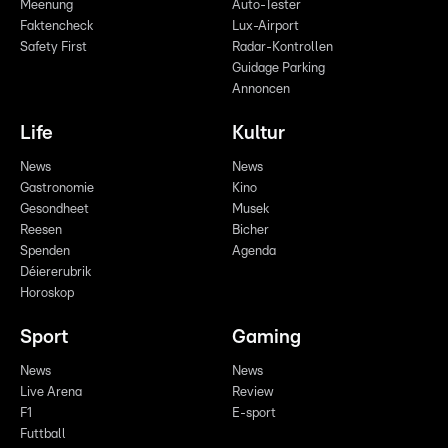
Meenung
Auto-Tester
Faktencheck
Lux-Airport
Safety First
Radar-Kontrollen
Guidage Parking
Annoncen
Life
Kultur
News
News
Gastronomie
Kino
Gesondheet
Musek
Reesen
Bicher
Spenden
Agenda
Déiererubrik
Horoskop
Sport
Gaming
News
News
Live Arena
Review
F1
E-sport
Futtball