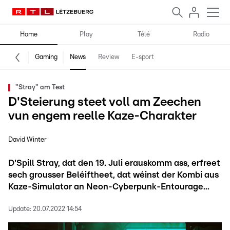
Home
Play
Télé
Radio
Gaming
News
Review
E-sport
"Stray" am Test
D'Steierung steet voll am Zeechen
vun engem reelle Kaze-Charakter
David Winter
D'Spill Stray, dat den 19. Juli erauskomm ass, erfreet
sech grousser Beléiftheet, dat wéinst der Kombi aus
Kaze-Simulator an Neon-Cyberpunk-Entourage...
Update:
20.07.2022 14:54