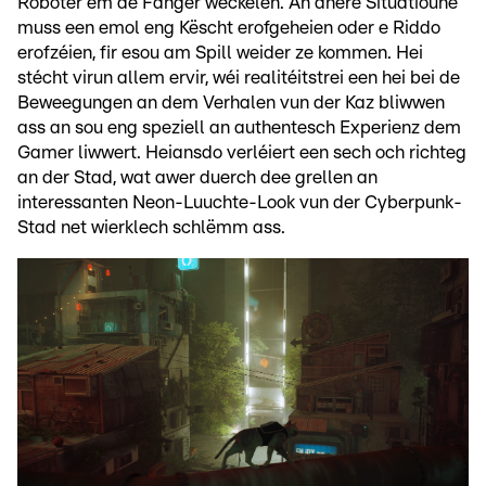
Roboter ëm de Fanger wéckelen. An anere Situatioune
muss een emol eng Këscht erofgeheien oder e Riddo
erofzéien, fir esou am Spill weider ze kommen. Hei
stécht virun allem ervir, wéi realitéitstrei een hei bei de
Beweegungen an dem Verhalen vun der Kaz bliwwen
ass an sou eng speziell an authentesch Experienz dem
Gamer liwwert. Heiansdo verléiert een sech och richteg
an der Stad, wat awer duerch dee grellen an
interessanten Neon-Luuchte-Look vun der Cyberpunk-
Stad net wierklech schlëmm ass.