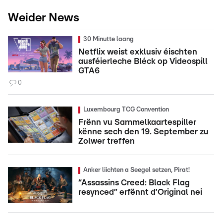
Weider News
30 Minutte laang
Netflix weist exklusiv éischten
ausféierleche Bléck op Videospill
GTA6
0
Luxembourg TCG Convention
Frënn vu Sammelkaartespiller
kënne sech den 19. September zu
Zolwer treffen
Anker liichten a Seegel setzen, Pirat!
“Assassins Creed: Black Flag
resynced” erfënnt d’Original nei