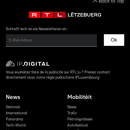
Back to Top
Schreift Iech an eis Newsletteren an :
Ok
Vous souhaitez faire de la publicité sur RTL.lu ? Prenez contact
directement avec notre régie publicitaire IPLuxembourg
News
Mobilitéit
National
News
International
Trafic
Panorama
Pëtrolspräisser
Tech-World
Autofestival