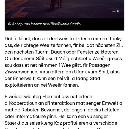
©
Annapurna Interactive/BlueTwelve Studio
Dobäi kënnt, dass et deelweis trotzdeem extrem tricky
ass, de richtege Wee ze fannen, fir bei dat nächsten Zil,
den nächsten Tuerm, Daach oder Fënster ze kloteren.
Op der anerer Säit ass d'Méiglechkeet u Weeër grouss,
sou dass et net nëmmen 1 Wee gëtt, fir Passagen
z'iwwerwannen. Virun allem am Ufank vum Spill, also
der Ënnerwelt, kann een hei vill a laang Stad
exploitéieren an nei Weeër fannen.
E weider wichteg Element ass natierlech
d'Kooperatioun an d'Interaktioun mat senger Ëmwelt a
mat de Roboter-Bewunner, déi engem dacks hëllefen
oder Informatioune ginn. Hei kann een vu senger
Stäerkt als séiss kleng Kaz profitéieren a verschidde