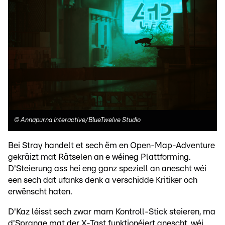
©
Annapurna Interactive/BlueTwelve Studio
Bei Stray handelt et sech ëm en Open-Map-Adventure
gekräizt mat Rätselen an e wéineg Plattforming.
D'Steierung ass hei eng ganz speziell an anescht wéi
een sech dat ufanks denk a verschidde Kritiker och
erwënscht haten.
D'Kaz léisst sech zwar mam Kontroll-Stick steieren, ma
d'Sprange mat der X-Tast funktionéiert anescht, wéi