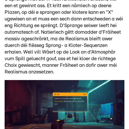
een et gewinnt ass. Et kritt een nämlech op deene
Plazen, op déi e sprangen oder klotere kann en "X"
ugewisen an et muss een sech dann entscheeden a wéi
eng Richtung ee spréngt. D'Sprange selwer leeft hei
automatesch of. Natierlech gëtt domadder d'Fräiheet
massiv ageschränkt, ma de Realismus bleift awer
duerch déi flësseg Sprong- a Kloter-Sequenzen
erhalen. Well vill Wäert op de Look an d'Atmosphär
vum Spill geluecht gouf, ass et hei kloer de richtege
Choix gewiescht, manner Fräiheet an dofir awer méi
Realismus anzesetzen.