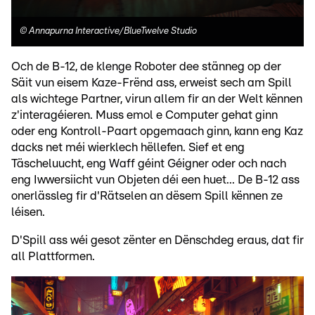
©
Annapurna Interactive/BlueTwelve Studio
Och de B-12, de klenge Roboter dee stänneg op der
Säit vun eisem Kaze-Frënd ass, erweist sech am Spill
als wichtege Partner, virun allem fir an der Welt kënnen
z'interagéieren. Muss emol e Computer gehat ginn
oder eng Kontroll-Paart opgemaach ginn, kann eng Kaz
dacks net méi wierklech hëllefen. Sief et eng
Täscheluucht, eng Waff géint Géigner oder och nach
eng Iwwersiicht vun Objeten déi een huet... De B-12 ass
onerlässleg fir d'Rätselen an dësem Spill kënnen ze
léisen.
D'Spill ass wéi gesot zënter en Dënschdeg eraus, dat fir
all Plattformen.