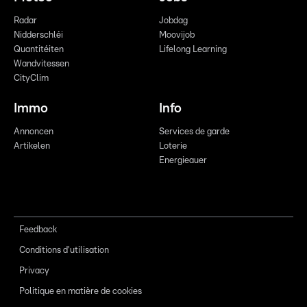
Radar
Jobdag
Nidderschléi
Moovijob
Quantitéiten
Lifelong Learning
Wandvitessen
CityClim
Immo
Info
Annoncen
Services de garde
Artikelen
Loterie
Energieauer
Feedback
Conditions d'utilisation
Privacy
Politique en matière de cookies