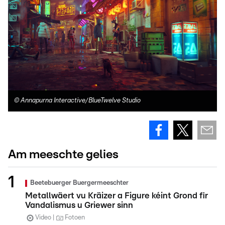
©
Annapurna Interactive/BlueTwelve Studio
Am meeschte gelies
Beetebuerger Buergermeeschter
Metallwäert vu Kräizer a Figure kéint Grond fir
Vandalismus u Griewer sinn
Video
Fotoen