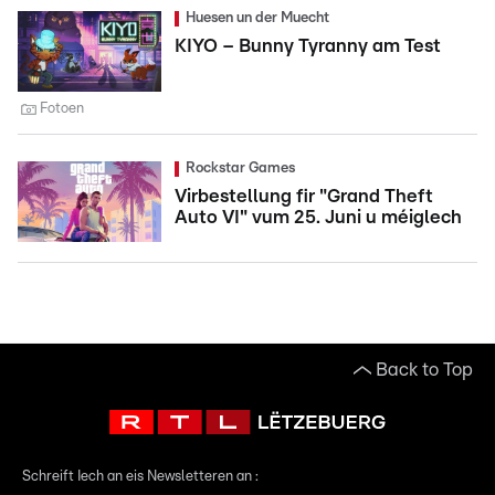
Huesen un der Muecht
KIYO – Bunny Tyranny am Test
Fotoen
Rockstar Games
Virbestellung fir "Grand Theft
Auto VI" vum 25. Juni u méiglech
Back to Top
Schreift Iech an eis Newsletteren an :