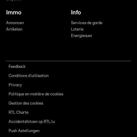
Immo
Info
Annoncen
Services de garde
Artikelen
Loterie
Energieauer
Feedback
Conditions d'utilisation
Privacy
Politique en matière de cookies
Gestion des cookies
RTL Charte
Accidentsfotoen op RTL.lu
Push Astellungen