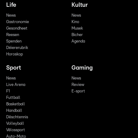
Life
Kultur
News
News
Gastronomie
Kino
Gesondheet
Musek
Reesen
Bicher
Spenden
Agenda
Déiererubrik
Horoskop
Sport
Gaming
News
News
Live Arena
Review
F1
E-sport
Futtball
Basketball
Handball
Dëschtennis
Volleyball
Vëlossport
Auto-Moto