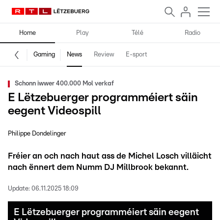
Home
Play
Télé
Radio
Gaming
News
Review
E-sport
Schonn iwwer 400.000 Mol verkaf
E Lëtzebuerger programméiert säin
eegent Videospill
Philippe Dondelinger
Fréier an och nach haut ass de Michel Losch villäicht
nach ënnert dem Numm DJ Millbrook bekannt.
Update:
06.11.2025 18:09
E Lëtzebuerger programméiert säin eegent