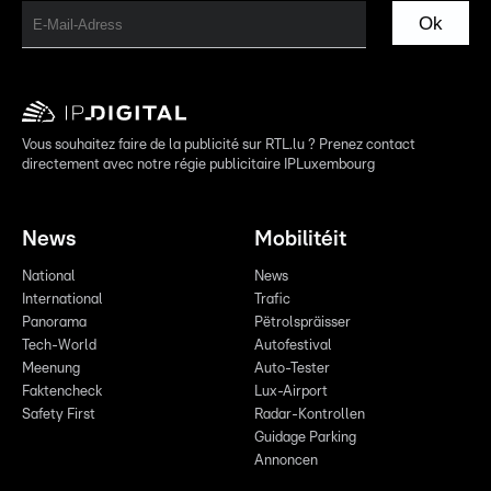
Ok
Vous souhaitez faire de la publicité sur RTL.lu ? Prenez contact
directement avec notre régie publicitaire IPLuxembourg
News
Mobilitéit
National
News
International
Trafic
Panorama
Pëtrolspräisser
Tech-World
Autofestival
Meenung
Auto-Tester
Faktencheck
Lux-Airport
Safety First
Radar-Kontrollen
Guidage Parking
Annoncen