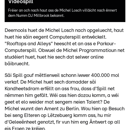
Videospill
Fréier an och nach haut ass de Michel Losch villäicht nach ënnert
dem Numm DJ Millbrook bekannt.
Deemools huet de Michel Losch nach opgeluecht, haut
huet hie säin eegent Computerspill entwéckelt.
"Rooftops and Alleys" heescht et an ass e Parkour-
Computerspill. Obwuel de Michel Programmatioun net
studéiert huet, huet hie sech dat selwer online
bäibruecht.
Säi Spill gouf mëttlerweil schonn iwwer 400.000 mol
verkaf. De Michel huet sech domadder säi
Kandheetsdram erfëllt an ass frou, dass d'Spill net
nëmmen him gefält. Wéi ass hien dozou komm, a wéi
geet et elo weider mat sengem neien Talent? De
Michel wunnt den Ament zu Berlin. Wou hien op Besuch
bei seng Elteren op Lëtzebuerg komm ass, hu mir
d'Geleeënheet genotzt, fir vun him eng Äntwert op all
eis Froen ze kréien.