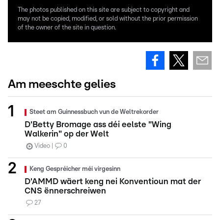
The photos published on this site are subject to copyright and
may not be copied, modified, or sold without the prior permission
of the owner of the site in question.
Am meeschte gelies
Steet am Guinnessbuch vun de Weltrekorder
D'Betty Bromage ass déi eelste "Wing
Walkerin" op der Welt
Video
0
Keng Gespréicher méi virgesinn
D'AMMD wäert keng nei Konventioun mat der
CNS ënnerschreiwen
27