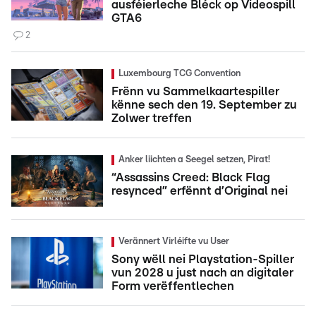
ausféierleche Bléck op Videospill
GTA6
2
Luxembourg TCG Convention
Frënn vu Sammelkaartespiller
kënne sech den 19. September zu
Zolwer treffen
Anker liichten a Seegel setzen, Pirat!
“Assassins Creed: Black Flag
resynced” erfënnt d’Original nei
Verännert Virléifte vu User
Sony wëll nei Playstation-Spiller
vun 2028 u just nach an digitaler
Form verëffentlechen