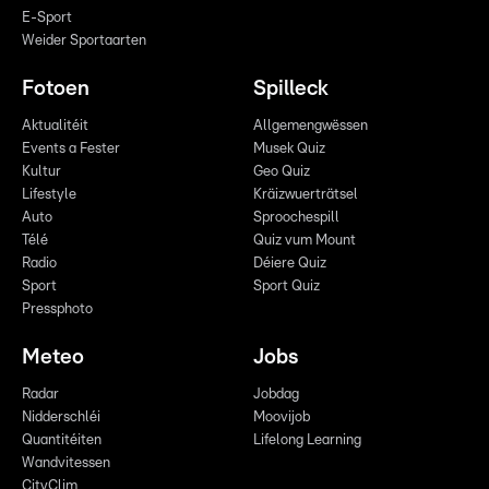
E-Sport
Weider Sportaarten
Fotoen
Spilleck
Aktualitéit
Allgemengwëssen
Events a Fester
Musek Quiz
Kultur
Geo Quiz
Lifestyle
Kräizwuerträtsel
Auto
Sproochespill
Télé
Quiz vum Mount
Radio
Déiere Quiz
Sport
Sport Quiz
Pressphoto
Meteo
Jobs
Radar
Jobdag
Nidderschléi
Moovijob
Quantitéiten
Lifelong Learning
Wandvitessen
CityClim