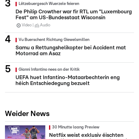
Lëtzebuergesch Wuerzele feieren
De Philip Crowther war fir RTL um "Luxembourg
Fest" am US-Bundesstaat Wisconsin
Video
Audio
Vu Buerschent Richtung Giewelsmillen
Samu a Rettungshelikopter bei Accident mat
Motorrad am Asaz
Gianni Infantino nees an der Kritik
UEFA huet Infantino-Mataarbechterin eng
héich Entschiedegung bezuelt
Weider News
30 Minutte laang Preview
Netflix weist exklusiv éischten