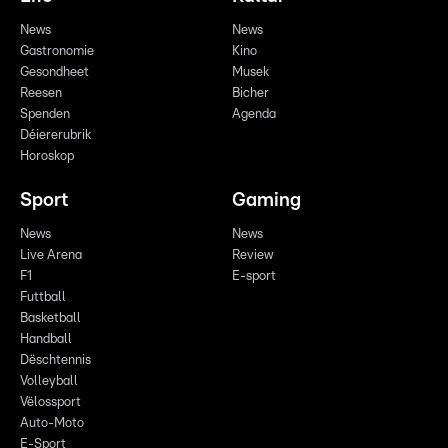
News
News
Gastronomie
Kino
Gesondheet
Musek
Reesen
Bicher
Spenden
Agenda
Déiererubrik
Horoskop
Sport
Gaming
News
News
Live Arena
Review
F1
E-sport
Futtball
Basketball
Handball
Dëschtennis
Volleyball
Vëlossport
Auto-Moto
E-Sport