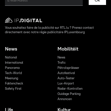
Ok
Vous souhaitez faire de la publicité sur RTL.lu ? Prenez contact
directement avec notre régie publicitaire IPLuxembourg
News
Mobilitéit
National
News
International
Trafic
Panorama
Pëtrolspräisser
Tech-World
Autofestival
Meenung
Auto-Tester
Faktencheck
Lux-Airport
Safety First
Radar-Kontrollen
Guidage Parking
Annoncen
Life
Kultur