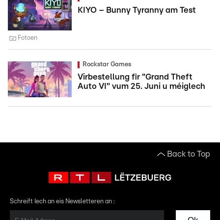
KIYO – Bunny Tyranny am Test
Fotoen
Rockstar Games
Virbestellung fir "Grand Theft
Auto VI" vum 25. Juni u méiglech
Back to Top
Schreift Iech an eis Newsletteren an :