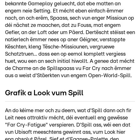
bekannte Gameplay geluecht, dat ebe matten an
engem neie Setting. Et mécht eben einfach ëmmer
nach, an och erëm, Spaass, sech vun enger Missioun op
déi nächst ze maachen, dat zu Fouss, mat engem
Gefier, an der Loft oder um Päerd. Dertëscht stéisst een
natierlech ëmmer nees op aner Géigner, verstoppte
Këschten, kleng Tësche-Missiounen, vergruewe
Schatztruen... dass een op eemol komplett vergiess
huet, wou een an sech initial hiwollt. A genee dat mécht
de Charme an de Spillspaass vu Far Cry nach ëmmer
aus a weist d'Stäerkten vun engem Open-World-Spill.
Grafik a Look vum Spill
An do kéime mer och zu deem, wat d'Spill dann och fir
Leit nees attraktiv mécht, déi eventuell eng gewësse
"Far Cry-Fatigue" verspieren. D'Spill ass, wéi een dat
vun Ubisoft meeschtens gewinnt ass, vum Look hier
eng absolut Pärel. Sief et d'Faarwe-Palette, den