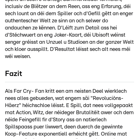
inclusiv de Blëtzer an dem Reen, ass eng Erfarung, déi
sech lount an déi dem Spiller och d'Gefill gëtt an enger
authentescher Welt ze sinn an och selwer do
andauchen ze kënnen. D'Léift zum Detail ass hei
d'Stéchwuert an eng Joker-Kaart, déi Ubisoft wéinst
senger gréisst an Unzuel u Studioen an der ganzer Welt
och kloer ausspillt. D'Resultat léisst sech alt nees méi
wéi weisen.
Fazit
Als Far Cry- Fan kritt een am neisten Deel wierklech
nees alles gebueden, wat engem säi "Revoluciòns-
Häerz" héichschloe léisst. E Spill, dat nees vollgepaakt
mat Action, Witz, der néideger Brutalitéit awer och dem
néide Feingefill fir d'Story ass an natierlech
Spillspaass puer liwwert, deen duerch de gewinnte
Koop-Feature exponentiell erhéicht gëtt. Online mat