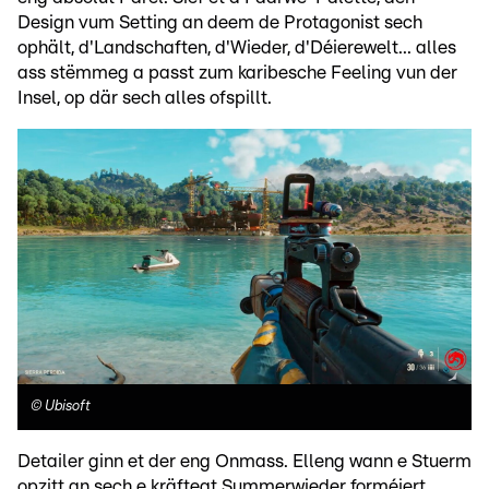
Design vum Setting an deem de Protagonist sech
ophält, d'Landschaften, d'Wieder, d'Déierewelt... alles
ass stëmmeg a passt zum karibesche Feeling vun der
Insel, op där sech alles ofspillt.
©
Ubisoft
Detailer ginn et der eng Onmass. Elleng wann e Stuerm
opzitt an sech e kräftegt Summerwieder forméiert,