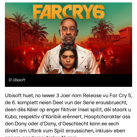
©
Ubisoft
Ubisoft huet, no iwwer 3 Joer nom Release vu Far Cry 5,
de 6. komplett neien Deel vun der Serie erausbruecht,
deen dës Kéier op enger fiktiver Insel spillt, déi staark u
Kuba, respektiv d'Karibik erënnert. Haaptcharakter ass
den Dany oder d'Dany, d'Geschlecht kann ee sech
direkt am Ufank vum Spill eraussichen, inklusiv eben