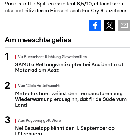
Vun eis kritt d'Spill en exzellent
8,5/10
, et lount sech
also definitiv dësen Hierscht sech Far Cry 6 unzeleeën.
Am meeschte gelies
Vu Buerschent Richtung Giewelsmillen
SAMU a Rettungshelikopter bei Accident mat
Motorrad am Asaz
Vun 12 bis Hallefnuecht
Meteolux huet wéinst den Temperaturen eng
Wiederwarnung erausginn, dat fir de Süde vum
Land
Aus Payconiq gëtt Wero
Nei Bezuelapp kënnt den 1. September op
Lëtzebuerg