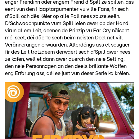
enger Frëndinn oder engem Frënd d'Spill ze spillen, ass
eent vun den Haaptargumenter vu ville Fans, fir sech
d'Spill och dës Kéier op alle Fall nees zouzeleeën.
D'Schwaachpunkte vum Spill leien awer op der Hand:
virun allem Leit, deenen de Prinzip vu Far Cry näischt
méi seet, déi däerfe sech beim neisten Deel net vill
Verännerungen erwaarden. Allerdéngs ass et souguer
fir dës Leit trotzdeem derwäert sech d'Spill awer nees
ze kafen, well et dann awer duerch den neie Setting,
den neie Personnagen an den deels brillante Waffen
eng Erfarung ass, déi ee just vun dëser Serie ka kréien.