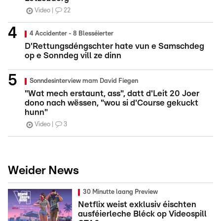
Video
22
4 Accidenter - 8 Blesséierter
D'Rettungsdéngschter hate vun e Samschdeg
op e Sonndeg vill ze dinn
Sonndesinterview mam David Fiegen
"Wat mech erstaunt, ass", datt d'Leit 20 Joer
dono nach wëssen, "wou si d'Course gekuckt
hunn"
Video
3
Weider News
30 Minutte laang Preview
Netflix weist exklusiv éischten
ausféierleche Bléck op Videospill