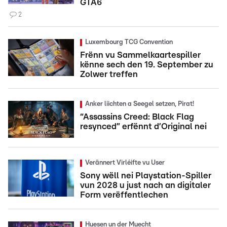
GTA6
2
Luxembourg TCG Convention
Frënn vu Sammelkaartespiller
kënne sech den 19. September zu
Zolwer treffen
Anker liichten a Seegel setzen, Pirat!
“Assassins Creed: Black Flag
resynced” erfënnt d’Original nei
Verännert Virléifte vu User
Sony wëll nei Playstation-Spiller
vun 2028 u just nach an digitaler
Form verëffentlechen
Huesen un der Muecht