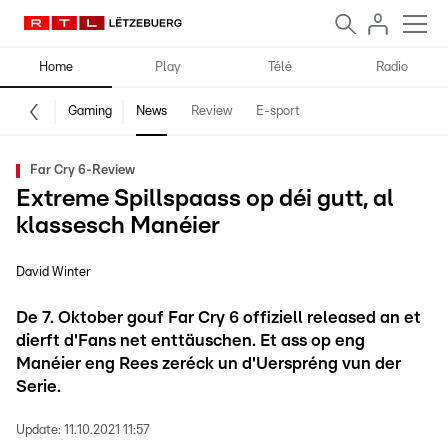
Home
Play
Télé
Radio
Gaming
News
Review
E-sport
Far Cry 6-Review
Extreme Spillspaass op déi gutt, al
klassesch Manéier
David Winter
De 7. Oktober gouf Far Cry 6 offiziell released an et
dierft d'Fans net enttäuschen. Et ass op eng
Manéier eng Rees zeréck un d'Uerspréng vun der
Serie.
Update:
11.10.2021 11:57