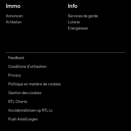
Immo
Info
Annoncen
Services de garde
Artikelen
Loterie
Energieauer
Feedback
Conditions d'utilisation
Privacy
Politique en matière de cookies
Gestion des cookies
RTL Charte
Accidentsfotoen op RTL.lu
Push Astellungen