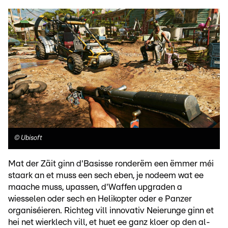
©
Ubisoft
Mat der Zäit ginn d'Basisse ronderëm een ëmmer méi
staark an et muss een sech eben, je nodeem wat ee
maache muss, upassen, d'Waffen upgraden a
wiesselen oder sech en Helikopter oder e Panzer
organiséieren. Richteg vill innovativ Neierunge ginn et
hei net wierklech vill, et huet ee ganz kloer op den al-