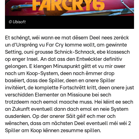
©
Ubisoft
Et schéngt, wéi wann ee mat dësem Deel nees zeréck
un d'Urspréng vu Far Cry komme wollt, am gewinnte
Setting, ouni grousse Schnick-Schnack, ebe klassesch
op enger Insel. An dat ass den Entwéckler definitiv
gelongen. E klengen Minuspunkt gëtt et vu mir awer
nach um Koop-System, deen nach ëmmer drop
baséiert, dass dee Spiller, deen en anere Spiller
invitéiert, de komplette Fortschrëtt kritt, deen anere just
verschidden Elementer an Missioune bei sech
trotzdeem nach eemol maache muss. Hei kéint ee sech
an Zukunft eventuell dann dach emol en neie System
ausdenken. Op der anerer Säit géif ech mer och
wënschen, dass am nächsten Deel eventuell méi wéi 2
Spiller am Koop kënnen zesumme spillen.