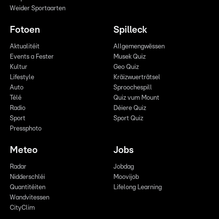
Weider Sportaarten
Fotoen
Spilleck
Aktualitéit
Allgemengwëssen
Events a Fester
Musek Quiz
Kultur
Geo Quiz
Lifestyle
Kräizwuerträtsel
Auto
Sproochespill
Télé
Quiz vum Mount
Radio
Déiere Quiz
Sport
Sport Quiz
Pressphoto
Meteo
Jobs
Radar
Jobdag
Nidderschléi
Moovijob
Quantitéiten
Lifelong Learning
Wandvitessen
CityClim