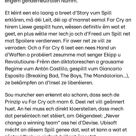
engem genderneutralen Numm.
Et kéint een elo laang a breet d'Story vum Spill
erklären, mä déi Leit, déi op d'mannst eemol Far Cry an
hirem Liewe gespillt hunn, wëssen definitiv ëm wat et
geet, en plus wëlle mer Iech jo och d'Freed um Spill net
mat Spoilere verdierwen. Fir awer net ze vill ze
verroden: Och a Far Cry 6 leet een nees Hand un
d'Waffen a probéiert zesumme mat senger Ekipp u
Revolutiouns-Frënn den diktatoreschen a grausame
Regime vum Antón Castillo, gespillt vum Giancarlo
Esposito (Breaking Bad, The Boys, The Mandalorian...),
ze bekämpfen an d'Insel ze liberéieren.
Sou muncher een erkennt elo schonn, dass sech de
Prinzip vu Far Cry och mam 6. Deel net vill geännert
huet. An hei muss ech direkt kloerstellen, dass mech
dat perséinlech net stéiert, am Géigendeel: „Never
change a winning team“ ass hei d'Devise. Ubisoft
mécht an dësem Spill genee dat, wat et kann a wat et