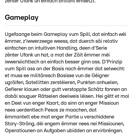
zënter Ufank un einfach brillant ëmsetzt.
Gameplay
Ugefaange beim Gameplay vum Spill, dat einfach wéi
ëmmer, z'iwwerzeege weess, dat duerch säi relativ
einfachen an intuitiven Handling, deen d'Serie
zënter Ufank un hat, a mat der Zäit ëmmer méi
iwwersiichtlech an einfach besser ginn ass. D'Prinzip
vum Spill ass an der Basis nach ëmmer dat selwecht:
et muss ee militäresch Basisse vun de Géigner
ugräifen, Satellitten zerstéieren, Punkten anhuelen,
Gefierer klauen oder gutt verstoppte Schätz fannen an
dobäi souguer Rätselen deelweis léisen. Hei gëtt et mol
en Deel vun enger Kaart, da sinn an enger Missioun
nees uerdentlech Pesos ze maachen, dat
ëmmantelt ebe mat enger Partie u verschiddene
Story-Sträng, déi engem ëmmer nees nei Missiounen,
Operatiounen an Aufgaben ubidden an ervirbréngen.