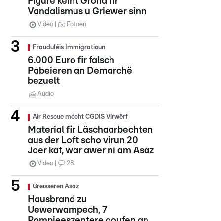
Figure kéint Grond fir
Vandalismus u Griewer sinn
Video
Fotoen
Frauduléis Immigratioun
6.000 Euro fir falsch
Pabeieren an Demarchë
bezuelt
Audio
Air Rescue mécht CGDIS Virwërf
Material fir Läschaarbechten
aus der Loft scho virun 20
Joer kaf, war awer ni am Asaz
Video
28
Gréisseren Asaz
Hausbrand zu
Uewerwampech, 7
Pompjeeszentere goufen an