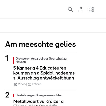
Am meeschte gelies
Gréisseren Asaz bei der Sportshal zu
Housen
5 Kanner a 4 Educateuren
koumen an d'Spidol, nodeems
si Ausschlag entwéckelt hunn
Video
Fotoen
Beetebuerger Buergermeeschter
Metallwäert vu Kräizer a