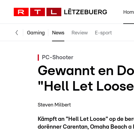
Hom
Gaming
News
Review
E-sport
PC-Shooter
Gewannt en Do
"Hell Let Loose
Steven Milbert
Kämpft an "Hell Let Loose" op de be
dorënner Carentan, Omaha Beach a Fr