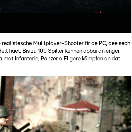
e realistesche Mulitplayer-Shooter fir de PC, dee sech
elt huet. Bis zu 100 Spiller kënnen dobäi an enger
 mat Infanterie, Panzer a Fligere kämpfen an dat