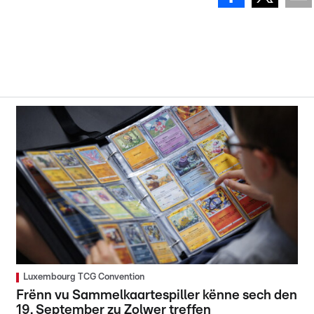
Luxembourg TCG Convention
Frënn vu Sammelkaartespiller kënne sech den
19. September zu Zolwer treffen