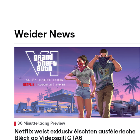
Weider News
30 Minutte laang Preview
Netflix weist exklusiv éischten ausféierleche
Bléck op Videospill GTA6