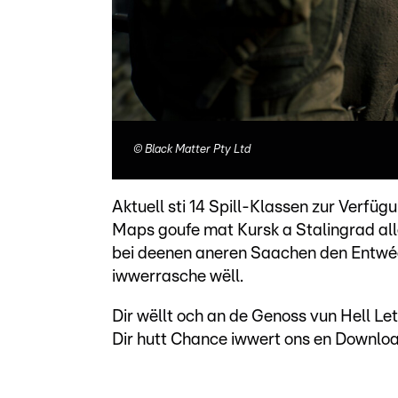
©
Black Matter Pty Ltd
Aktuell sti 14 Spill-Klassen zur Verfüg
Maps goufe mat Kursk a Stalingrad al
bei deenen aneren Saachen den Entwéck
iwwerrasche wëll.
Dir wëllt och an de Genoss vun Hell L
Dir hutt Chance iwwert ons en Downloa