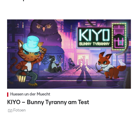
Huesen un der Muecht
KIYO – Bunny Tyranny am Test
Fotoen