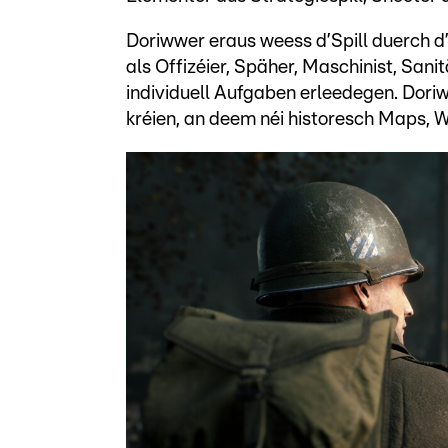
Doriwwer eraus weess d’Spill duerch d
als Offizéier, Späher, Maschinist, Sani
individuell Aufgaben erleedegen. Doriw
kréien, an deem néi historesch Maps, Wa