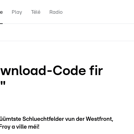
e
Play
Télé
Radio
wnload-Code fir
"
rüümtste Schluechtfelder vun der Westfront,
oy a ville méi!