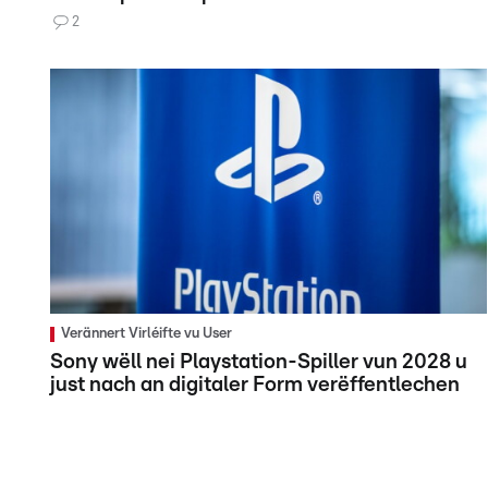
2
Verännert Virléifte vu User
Sony wëll nei Playstation-Spiller vun 2028 u
just nach an digitaler Form verëffentlechen