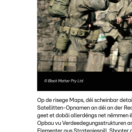
©
Black Matter Pty Ltd
Op de risege Maps, déi scheinbar detai
Satellitten-Opnamen an déi an der Rea
geet et dobäi allerdéngs net nëmmen 
Opbau vu Verdeedegungsstrukturen an
Elementer aus Strategiespill, Shooter 