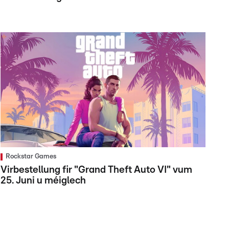
Rockstar Games
Virbestellung fir "Grand Theft Auto VI" vum
25. Juni u méiglech