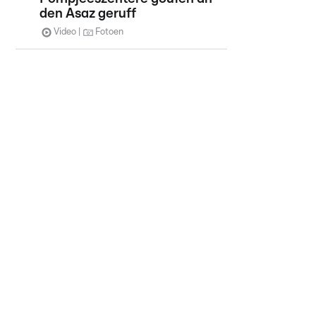
den Asaz geruff
Video
Fotoen