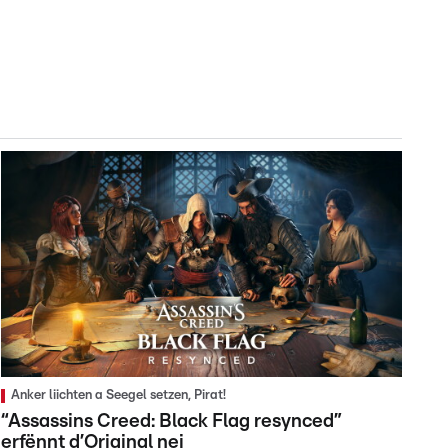
Anker liichten a Seegel setzen, Pirat!
“Assassins Creed: Black Flag resynced”
erfënnt d’Original nei