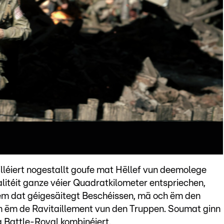
lléiert nogestallt goufe mat Hëllef vun deemolege
litéit ganze véier Quadratkilometer entspriechen,
ëm dat géigesäitegt Beschéissen, mä och ëm den
 ëm de Ravitaillement vun den Truppen. Soumat ginn
a Battle-Royal kombinéiert.