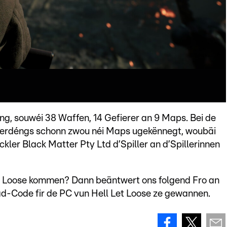
ung, souwéi 38 Waffen, 14 Gefierer an 9 Maps. Bei de
lerdéngs schonn zwou néi Maps ugekënnegt, woubäi
ler Black Matter Pty Ltd d’Spiller an d’Spillerinnen
et Loose kommen? Dann beäntwert ons folgend Fro an
d-Code fir de PC vun Hell Let Loose ze gewannen.