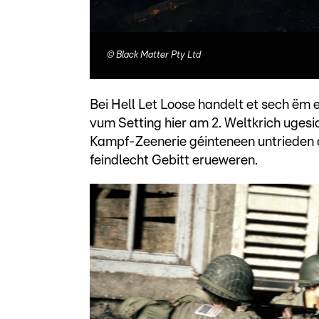
©
Black Matter Pty Ltd
Bei Hell Let Loose handelt et sech ëm 
vum Setting hier am 2. Weltkrich ugesid
Kampf-Zeenerie géinteneen untrieden a
feindlecht Gebitt erueweren.