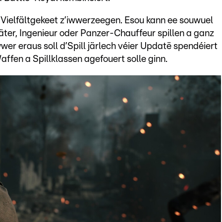
’Vielfältgekeet z’iwwerzeegen. Esou kann ee souwuel
täter, Ingenieur oder Panzer-Chauffeur spillen a ganz
wer eraus soll d’Spill järlech véier Updatë spendéiert
ffen a Spillklassen agefouert solle ginn.