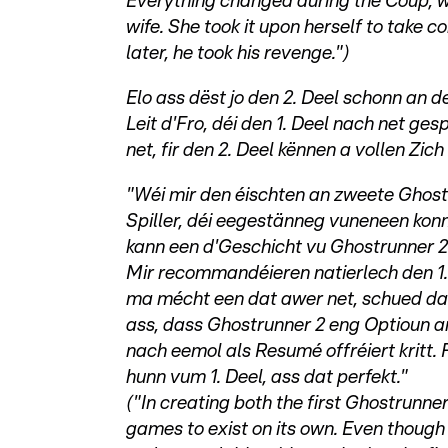
Everything changed during the Coup, wh
wife. She took it upon herself to take 
later, he took his revenge.")
Elo ass dëst jo den 2. Deel schonn an de
Leit d'Fro, déi den 1. Deel nach net ges
net, fir den 2. Deel kënnen a vollen Zic
"Wéi mir den éischten an zweete Ghost
Spiller, déi eegestänneg vuneneen konn
kann een d'Geschicht vu Ghostrunner 2 k
Mir recommandéieren natierlech den 1. Gh
ma mécht een dat awer net, schued da
ass, dass Ghostrunner 2 eng Optioun a
nach eemol als Resumé offréiert kritt.
hunn vum 1. Deel, ass dat perfekt."
("In creating both the first Ghostrunne
games to exist on its own. Even though it