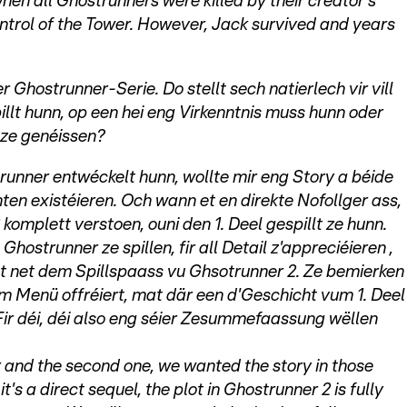
en all Ghostrunners were killed by their creator's
control of the Tower. However, Jack survived and years
r Ghostrunner-Serie. Do stellt sech natierlech vir vill
pillt hunn, op een hei eng Virkenntnis muss hunn oder
h ze genéissen?
runner entwéckelt hunn, wollte mir eng Story a béide
ten existéieren. Och wann et en direkte Nofollger ass,
omplett verstoen, ouni den 1. Deel gespillt ze hunn.
ostrunner ze spillen, fir all Detail z'appreciéieren ,
t net dem Spillspaass vu Ghsotrunner 2. Ze bemierken
m Menü offréiert, mat där een d'Geschicht vum 1. Deel
 Fir déi, déi also eng séier Zesummefaassung wëllen
r and the second one, we wanted the story in those
's a direct sequel, the plot in Ghostrunner 2 is fully