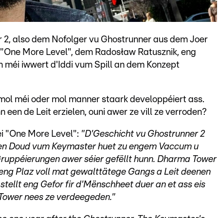
2, also dem Nofolger vu Ghostrunner aus dem Joer
 "One More Level", dem Radosław Ratusznik, eng
em méi iwwert d'Iddi vum Spill an dem Konzept
éi mol méi oder mol manner staark developpéiert ass.
 een de Leit erzielen, ouni awer ze vill ze verroden?
i "One More Level":
"D'Geschicht vu Ghostrunner 2
. Den Doud vum Keymaster huet zu engem Vaccum u
Gruppéierungen awer séier gefëllt hunn. Dharma Tower
, eng Plaz voll mat gewalttätege Gangs a Leit deenen
 stellt eng Gefor fir d'Mënschheet duer an et ass eis
Tower nees ze verdeegeden."