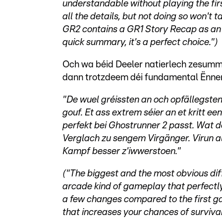
understandable without playing the fir
all the details, but not doing so won't 
GR2 contains a GR1 Story Recap as an o
quick summary, it's a perfect choice.")
Och wa béid Deeler natierlech zesumme
dann trotzdeem déi fundamental Ënne
"De wuel gréissten an och opfällegsten
gouf. Et ass extrem séier an et kritt 
perfekt bei Ghostrunner 2 passt. Wat 
Verglach zu sengem Virgänger. Virun al
Kampf besser z'iwwerstoen."
("The biggest and the most obvious diffe
arcade kind of gameplay that perfectly
a few changes compared to the first gam
that increases your chances of surviva