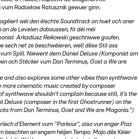
éi vum Radosław Ratusznik gewuer ginn.
agéiert wéi den éischte Soundtrack an huet och aner
m an de Levelen dobaussen, fir déi méi
nist Arkadiusz Reikowski geschriwwe goufen.
sech net ze beschwéieren, well dëse Stil ass
vum Spill. Niewent dem Daniel Deluxe (Komponist am
t een och Stécker vum Dan Terminus, Gost a We are
 one and also explores some other vibes than synthwave
ere more cinematic music created by composer
s of synthwave shouldn't complain because still, it's the
 Deluxe (composer in the first Ghostrunner) on the
racks from Dan Terminus, Gost and We are Magonia.")
erlech d'Element vum "Parkour", also vun enger Plaz
am beschten an engem héijen Tempo. Majo dës Kéier