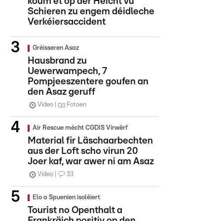
koum et op der Héicht vu
Schieren zu engem déidleche
Verkéiersaccident
Gréisseren Asaz
Hausbrand zu
Uewerwampech, 7
Pompjeeszentere goufen an
den Asaz geruff
Video
Fotoen
Air Rescue mécht CGDIS Virwërf
Material fir Läschaarbechten
aus der Loft scho virun 20
Joer kaf, war awer ni am Asaz
Video
33
Elo a Spuenien isoléiert
Tourist no Openthalt a
Frankräich positiv op den