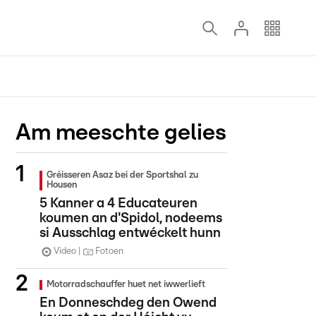
Am meeschte gelies
Gréisseren Asaz bei der Sportshal zu
Housen
5 Kanner a 4 Educateuren
koumen an d'Spidol, nodeems
si Ausschlag entwéckelt hunn
Video
Fotoen
Motorradschauffer huet net iwwerlieft
En Donneschdeg den Owend