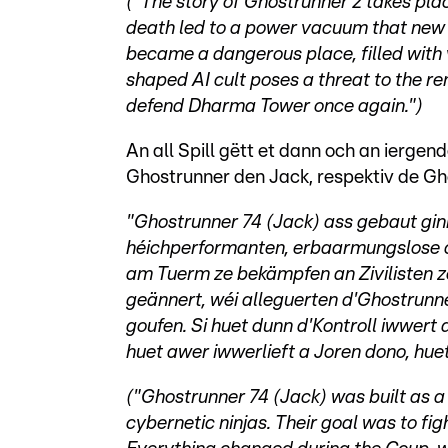
("The story of Ghostrunner 2 takes pla
death led to a power vacuum that new p
became a dangerous place, filled with v
shaped AI cult poses a threat to the rem
defend Dharma Tower once again.")
An all Spill gëtt et dann och an ierge
Ghostrunner den Jack, respektiv de Gh
"Ghostrunner 74 (Jack) ass gebaut gin
héichperformanten, erbaarmungslose cy
am Tuerm ze bekämpfen an Zivilisten 
geännert, wéi alleguerten d'Ghostrunn
goufen. Si huet dunn d'Kontroll iwwer
huet awer iwwerlieft a Joren dono, huet
("Ghostrunner 74 (Jack) was built as a p
cybernetic ninjas. Their goal was to fig