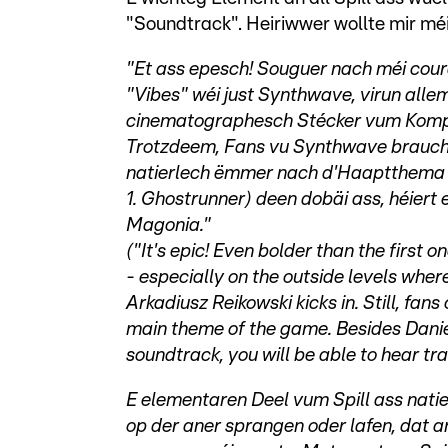
"Soundtrack". Heiriwwer wollte mir m
"Et ass epesch! Souguer nach méi cour
"Vibes" wéi just Synthwave, virun alle
cinematographesch Stécker vum Kompo
Trotzdeem, Fans vu Synthwave brauche 
natierlech ëmmer nach d'Haaptthema 
1. Ghostrunner) deen dobäi ass, héier
Magonia."
("It's epic! Even bolder than the first
- especially on the outside levels wh
Arkadiusz Reikowski kicks in. Still, fan
main theme of the game. Besides Daniel
soundtrack, you will be able to hear t
E elementaren Deel vum Spill ass nati
op der aner sprangen oder lafen, dat 