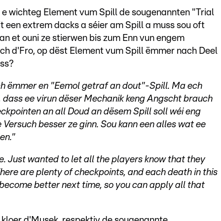
ss e wichteg Element vum Spill de sougenannten "Trial
ft een extrem dacks a séier am Spill a muss sou oft
 an et ouni ze stierwen bis zum Enn vun engem
lech d'Fro, op dëst Element vum Spill ëmmer nach Deel
ass?
ach ëmmer en "Eemol getraf an dout"-Spill. Ma ech
n, dass ee virun dëser Mechanik keng Angscht brauch
eckpointen an all Doud an dësem Spill soll wéi eng
e Versuch besser ze ginn. Sou kann een alles wat ee
en."
game. Just wanted to let all the players know that they
here are plenty of checkpoints, and each death in this
become better next time, so you can apply all that
l kloer d'Musek, respektiv de sougenannte