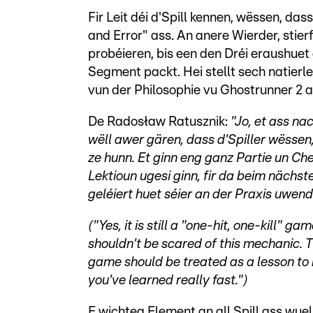
Fir Leit déi d'Spill kennen, wëssen, da
and Error" ass. An anere Wierder, stier
probéieren, bis een den Dréi eraushuet
Segment packt. Hei stellt sech natier
vun der Philosophie vu Ghostrunner 2 
De Radosław Ratusznik:
"Jo, et ass n
wëll awer gären, dass d'Spiller wësse
ze hunn. Et ginn eng ganz Partie un Ch
Lektioun ugesi ginn, fir da beim nächst
geléiert huet séier an der Praxis uwend
("Yes, it is still a "one-hit, one-kill" 
shouldn't be scared of this mechanic. T
game should be treated as a lesson to 
you've learned really fast.")
E wichteg Element an all Spill ass wue