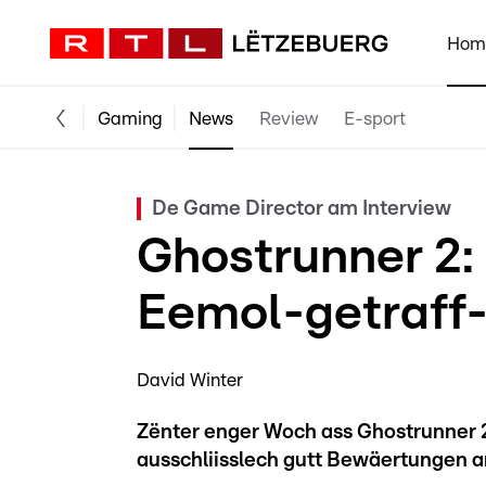
Hom
Gaming
News
Review
E-sport
De Game Director am Interview
Ghostrunner 2
Eemol-getraff-
David Winter
Zënter enger Woch ass Ghostrunner 2 
ausschliisslech gutt Bewäertungen 