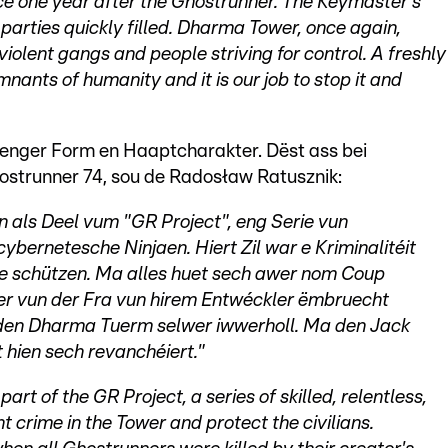
ce one year after the Ghostrunner. The Keymaster's
arties quickly filled. Dharma Tower, once again,
iolent gangs and people striving for control. A freshly
nants of humanity and it is our job to stop it and
ndenger Form en Haaptcharakter. Dëst ass bei
ostrunner 74, sou de Radosław Ratusznik:
n als Deel vum "GR Project", eng Serie vun
bernetesche Ninjaen. Hiert Zil war e Kriminalitéit
ze schützen. Ma alles huet sech awer nom Coup
er vun der Fra vun hirem Entwéckler ëmbruecht
t den Dharma Tuerm selwer iwwerholl. Ma den Jack
 hien sech revanchéiert."
art of the GR Project, a series of skilled, relentless,
ht crime in the Tower and protect the civilians.