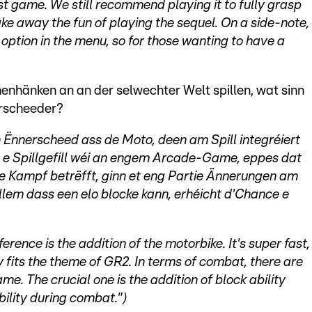
st game. We still recommend playing it to fully grasp
take away the fun of playing the sequel. On a side-note,
ption in the menu, so for those wanting to have a
nhänken an an der selwechter Welt spillen, wat sinn
rscheeder?
 Ënnerscheed ass de Moto, deen am Spill integréiert
een e Spillgefill wéi an engem Arcade-Game, eppes dat
de Kampf betrëfft, ginn et eng Partie Ännerungen am
lem dass een elo blocke kann, erhéicht d'Chance e
rence is the addition of the motorbike. It's super fast,
 fits the theme of GR2. In terms of combat, there are
e. The crucial one is the addition of block ability
bility during combat.")