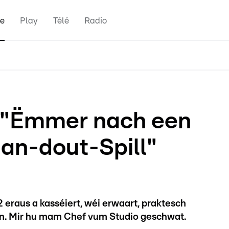
e
Play
Télé
Radio
: "Ëmmer nach een
an-dout-Spill"
eraus a kasséiert, wéi erwaart, praktesch
an. Mir hu mam Chef vum Studio geschwat.