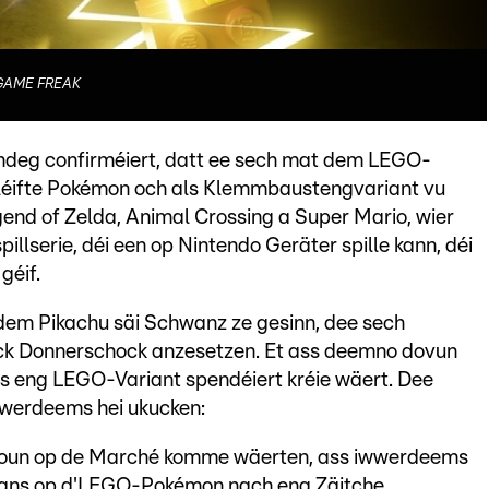
/ GAME FREAK
eg confirméiert, datt ee sech mat dem LEGO-
léifte Pokémon och als Klemmbaustengvariant vu
end of Zelda, Animal Crossing a Super Mario, wier
illserie, déi een op Nintendo Geräter spille kann, déi
géif.
dem Pikachu säi Schwanz ze gesinn, dee sech
ck Donnerschock anzesetzen. Et ass deemno dovun
s eng LEGO-Variant spendéiert kréie wäert. Dee
iwwerdeems hei ukucken:
ioun op de Marché komme wäerten, ass iwwerdeems
Fans op d'LEGO-Pokémon nach eng Zäitche