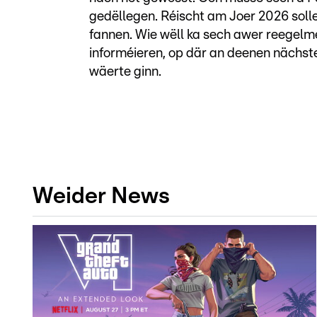
gedëllegen. Réischt am Joer 2026 soll
fannen. Wie wëll ka sech awer reegelm
informéieren, op där an deenen nächst
wäerte ginn.
Weider News