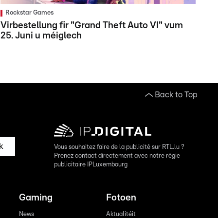
Rockstar Games
Virbestellung fir "Grand Theft Auto VI" vum
25. Juni u méiglech
Back to Top
k
Vous souhaitez faire de la publicité sur RTL.lu ?
Prenez contact directement avec notre régie
publicitaire IPLuxembourg
Gaming
Fotoen
News
Aktualitéit