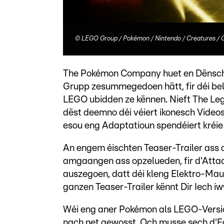
©
LEGO Group / Pokémon / Nintendo / Creatures 
The Pokémon Company huet en Dënschd
Grupp zesummegedoen hätt, fir déi be
LEGO ubidden ze kënnen. Nieft The Leg
dëst deemno déi véiert ikonesch Videosp
esou eng Adaptatioun spendéiert kréie 
An engem éischten Teaser-Trailer ass 
amgaangen ass opzelueden, fir d'Atta
auszegoen, datt déi kleng Elektro-Mau
ganzen Teaser-Trailer kënnt Dir Iech 
Wéi eng aner Pokémon als LEGO-Vers
nach net gewosst. Och musse sech d'