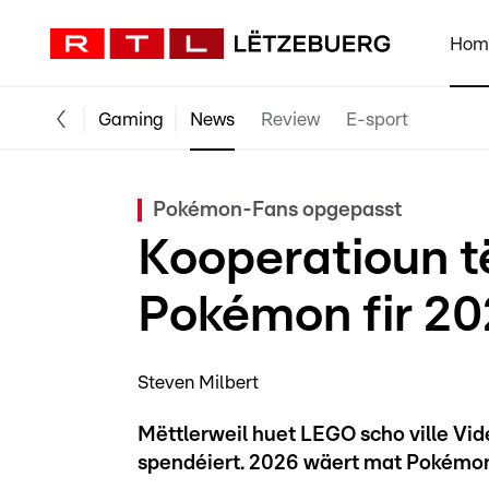
Hom
Gaming
News
Review
E-sport
Pokémon-Fans opgepasst
Kooperatioun 
Pokémon fir 20
Steven Milbert
Mëttlerweil huet LEGO scho ville V
spendéiert. 2026 wäert mat Pokémo