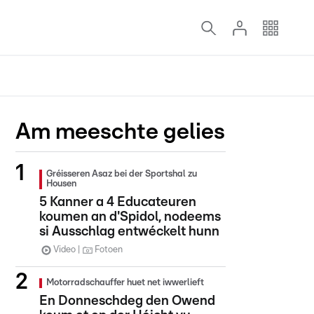
Am meeschte gelies
Gréisseren Asaz bei der Sportshal zu
Housen
5 Kanner a 4 Educateuren
koumen an d'Spidol, nodeems
si Ausschlag entwéckelt hunn
Video
Fotoen
Motorradschauffer huet net iwwerlieft
En Donneschdeg den Owend