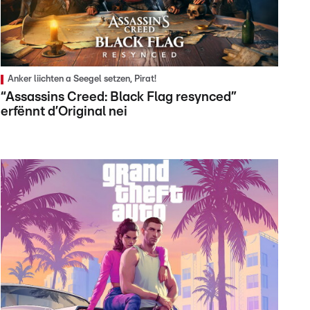
Anker liichten a Seegel setzen, Pirat!
“Assassins Creed: Black Flag resynced”
erfënnt d’Original nei