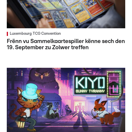
Luxembourg TCG Convention
Frënn vu Sammelkaartespiller kënne sech den
19. September zu Zolwer treffen