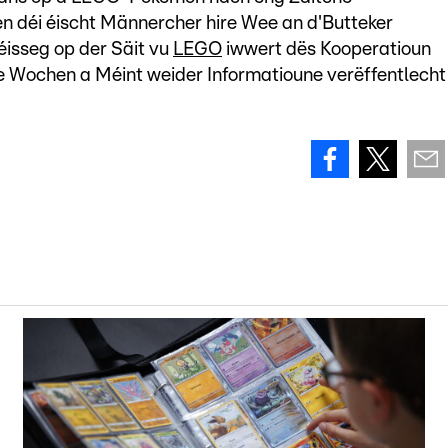
en déi éischt Männercher hire Wee an d'Butteker
éisseg op der Säit vu
LEGO
iwwert dës Kooperatioun
e Wochen a Méint weider Informatioune verëffentlecht