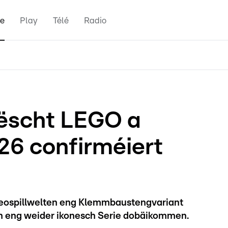
e
Play
Télé
Radio
tëscht LEGO a
26 confirméiert
ideospillwelten eng Klemmbaustengvariant
n eng weider ikonesch Serie dobäikommen.