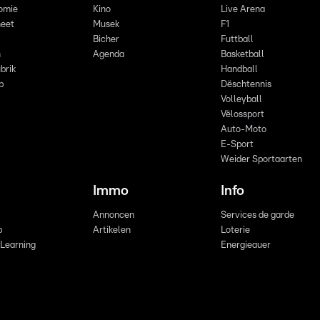
omie
Kino
Live Arena
eet
Musek
F1
Bicher
Futtball
n
Agenda
Basketball
brik
Handball
p
Dëschtennis
Volleyball
Vëlossport
Auto-Moto
E-Sport
Weider Sportaarten
Immo
Info
Annoncen
Services de garde
b
Artikelen
Loterie
 Learning
Energieauer