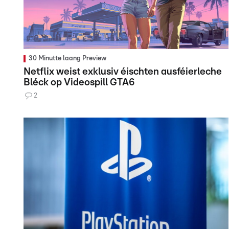
30 Minutte laang Preview
Netflix weist exklusiv éischten ausféierleche
Bléck op Videospill GTA6
2