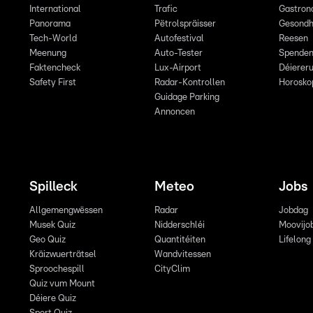
International
Trafic
Gastron
Panorama
Pëtrolspräisser
Gesondh
Tech-World
Autofestival
Reesen
Meenung
Auto-Tester
Spende
Faktencheck
Lux-Airport
Déiereru
Safety First
Radar-Kontrollen
Horosko
Guidage Parking
Annoncen
Spilleck
Meteo
Jobs
Allgemengwëssen
Radar
Jobdag
Musek Quiz
Nidderschléi
Moovijo
Geo Quiz
Quantitéiten
Lifelong
Kräizwuerträtsel
Wandvitessen
Sproochespill
CityClim
Quiz vum Mount
Déiere Quiz