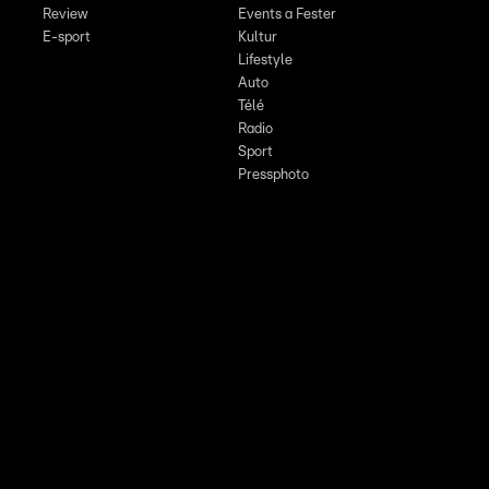
Review
Events a Fester
E-sport
Kultur
Lifestyle
Auto
Télé
Radio
Sport
Pressphoto