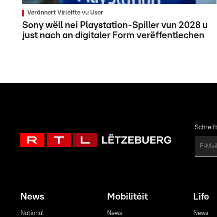
Verännert Virléifte vu User
Sony wëll nei Playstation-Spiller vun 2028 u
just nach an digitaler Form verëffentlechen
Schreift
News
Mobilitéit
Life
National
News
News