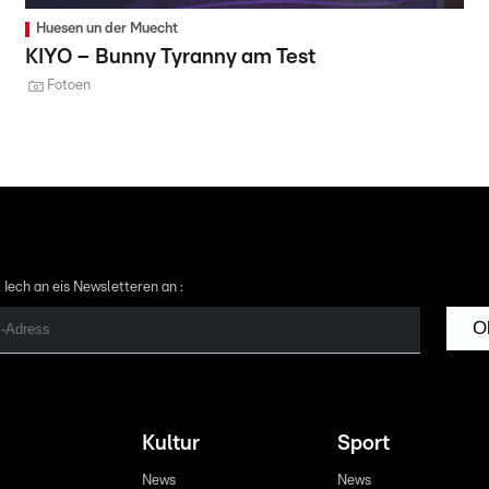
Huesen un der Muecht
KIYO – Bunny Tyranny am Test
Fotoen
 Iech an eis Newsletteren an :
O
Kultur
Sport
News
News