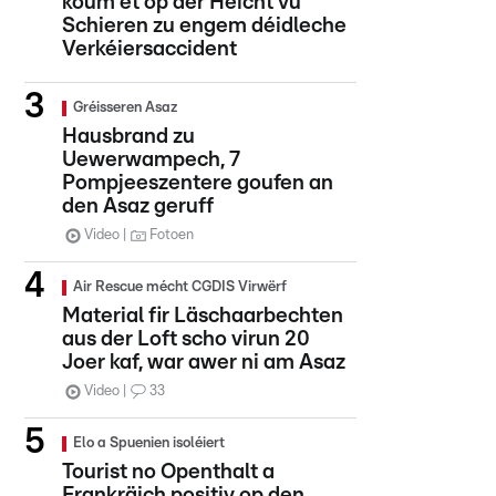
koum et op der Héicht vu
Schieren zu engem déidleche
Verkéiersaccident
Gréisseren Asaz
Hausbrand zu
Uewerwampech, 7
Pompjeeszentere goufen an
den Asaz geruff
Video
Fotoen
Air Rescue mécht CGDIS Virwërf
Material fir Läschaarbechten
aus der Loft scho virun 20
Joer kaf, war awer ni am Asaz
Video
33
Elo a Spuenien isoléiert
Tourist no Openthalt a
Frankräich positiv op den