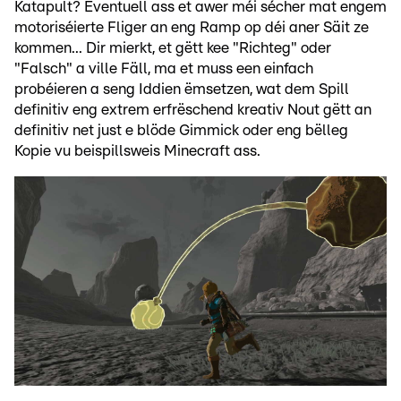
Katapult? Eventuell ass et awer méi sécher mat engem
motoriséierte Fliger an eng Ramp op déi aner Säit ze
kommen... Dir mierkt, et gëtt kee "Richteg" oder
"Falsch" a ville Fäll, ma et muss een einfach
probéieren a seng Iddien ëmsetzen, wat dem Spill
definitiv eng extrem erfrëschend kreativ Nout gëtt an
definitiv net just e blöde Gimmick oder eng bëlleg
Kopie vu beispillsweis Minecraft ass.