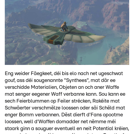
Eng weider Fäegkeet, déi bis elo nach net ugeschwat
gouf, ass déi sougenannte "Synthees", mat där ee
verschidde Materialien, Objeten an och aner Waffe
mat senger eegener Waff verbanne kann. Sou kann ee
sech Feierblummen op Feiler strécken, Rakéite mat
Schwäerter verschmëlze loossen oder säi Schëld mat
enger Bomm verbannen. Dëst dierft d'Fans opootme
loossen, well d'Waffen domadder net nëmme méi
staark ginn a souguer eventuell en neit Potential kréien,