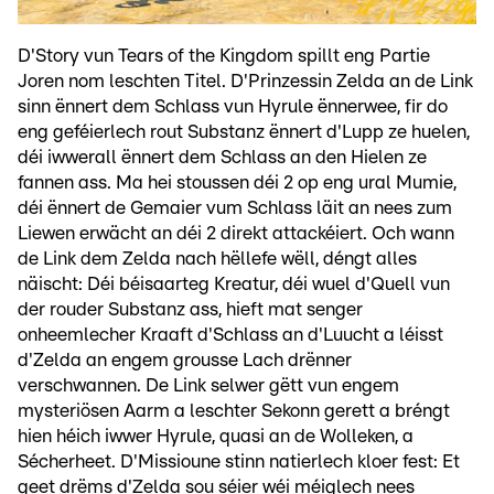
D'Story vun Tears of the Kingdom spillt eng Partie
Joren nom leschten Titel. D'Prinzessin Zelda an de Link
sinn ënnert dem Schlass vun Hyrule ënnerwee, fir do
eng geféierlech rout Substanz ënnert d'Lupp ze huelen,
déi iwwerall ënnert dem Schlass an den Hielen ze
fannen ass. Ma hei stoussen déi 2 op eng ural Mumie,
déi ënnert de Gemaier vum Schlass läit an nees zum
Liewen erwächt an déi 2 direkt attackéiert. Och wann
de Link dem Zelda nach hëllefe wëll, déngt alles
näischt: Déi béisaarteg Kreatur, déi wuel d'Quell vun
der rouder Substanz ass, hieft mat senger
onheemlecher Kraaft d'Schlass an d'Luucht a léisst
d'Zelda an engem grousse Lach drënner
verschwannen. De Link selwer gëtt vun engem
mysteriösen Aarm a leschter Sekonn gerett a bréngt
hien héich iwwer Hyrule, quasi an de Wolleken, a
Sécherheet. D'Missioune stinn natierlech kloer fest: Et
geet drëms d'Zelda sou séier wéi méiglech nees