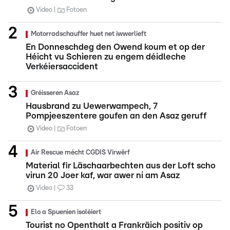
Video
Fotoen
Motorradschauffer huet net iwwerlieft
En Donneschdeg den Owend koum et op der
Héicht vu Schieren zu engem déidleche
Verkéiersaccident
Gréisseren Asaz
Hausbrand zu Uewerwampech, 7
Pompjeeszentere goufen an den Asaz geruff
Video
Fotoen
Air Rescue mécht CGDIS Virwërf
Material fir Läschaarbechten aus der Loft scho
virun 20 Joer kaf, war awer ni am Asaz
Video
33
Elo a Spuenien isoléiert
Tourist no Openthalt a Frankräich positiv op