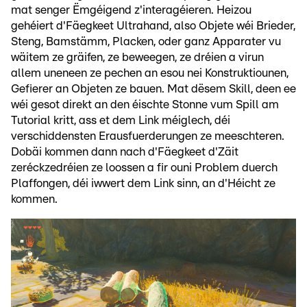
mat senger Ëmgéigend z'interagéieren. Heizou
gehéiert d'Fäegkeet Ultrahand, also Objete wéi Brieder,
Steng, Bamstämm, Placken, oder ganz Apparater vu
wäitem ze gräifen, ze beweegen, ze dréien a virun
allem uneneen ze pechen an esou nei Konstruktiounen,
Gefierer an Objeten ze bauen. Mat dësem Skill, deen ee
wéi gesot direkt an den éischte Stonne vum Spill am
Tutorial kritt, ass et dem Link méiglech, déi
verschiddensten Erausfuerderungen ze meeschteren.
Dobäi kommen dann nach d'Fäegkeet d'Zäit
zeréckzedréien ze loossen a fir ouni Problem duerch
Plaffongen, déi iwwert dem Link sinn, an d'Héicht ze
kommen.