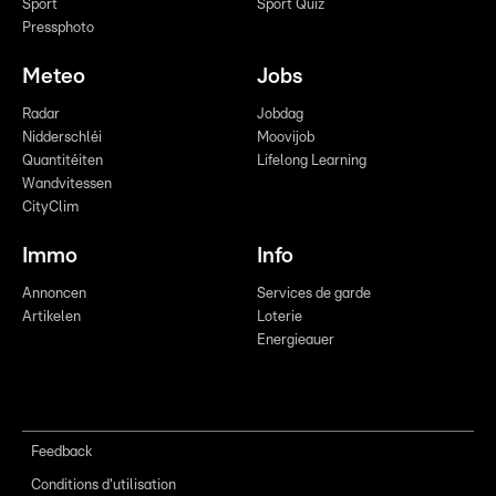
Sport
Sport Quiz
Pressphoto
Meteo
Jobs
Radar
Jobdag
Nidderschléi
Moovijob
Quantitéiten
Lifelong Learning
Wandvitessen
CityClim
Immo
Info
Annoncen
Services de garde
Artikelen
Loterie
Energieauer
Feedback
Conditions d'utilisation