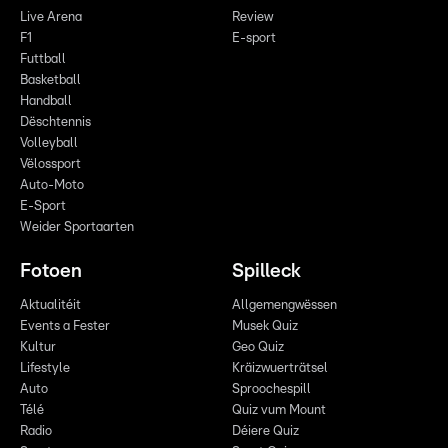
Live Arena
Review
F1
E-sport
Futtball
Basketball
Handball
Dëschtennis
Volleyball
Vëlossport
Auto-Moto
E-Sport
Weider Sportaarten
Fotoen
Spilleck
Aktualitéit
Allgemengwëssen
Events a Fester
Musek Quiz
Kultur
Geo Quiz
Lifestyle
Kräizwuerträtsel
Auto
Sproochespill
Télé
Quiz vum Mount
Radio
Déiere Quiz