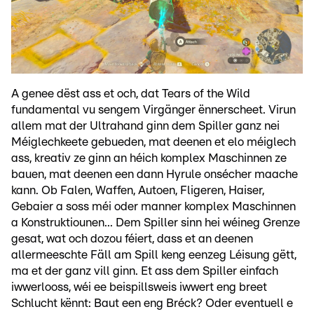
A genee dëst ass et och, dat Tears of the Wild
fundamental vu sengem Virgänger ënnerscheet. Virun
allem mat der Ultrahand ginn dem Spiller ganz nei
Méiglechkeete gebueden, mat deenen et elo méiglech
ass, kreativ ze ginn an héich komplex Maschinnen ze
bauen, mat deenen een dann Hyrule onsécher maache
kann. Ob Falen, Waffen, Autoen, Fligeren, Haiser,
Gebaier a soss méi oder manner komplex Maschinnen
a Konstruktiounen... Dem Spiller sinn hei wéineg Grenze
gesat, wat och dozou féiert, dass et an deenen
allermeeschte Fäll am Spill keng eenzeg Léisung gëtt,
ma et der ganz vill ginn. Et ass dem Spiller einfach
iwwerlooss, wéi ee beispillsweis iwwert eng breet
Schlucht kënnt: Baut een eng Bréck? Oder eventuell e