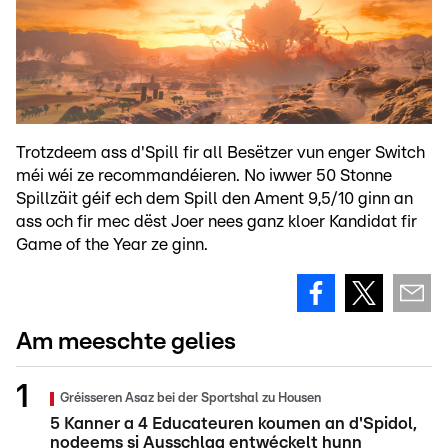
Trotzdeem ass d'Spill fir all Besëtzer vun enger Switch
méi wéi ze recommandéieren. No iwwer 50 Stonne
Spillzäit géif ech dem Spill den Ament 9,5/10 ginn an
ass och fir mec dëst Joer nees ganz kloer Kandidat fir
Game of the Year ze ginn.
Am meeschte gelies
Gréisseren Asaz bei der Sportshal zu Housen
5 Kanner a 4 Educateuren koumen an d'Spidol,
nodeems si Ausschlag entwéckelt hunn