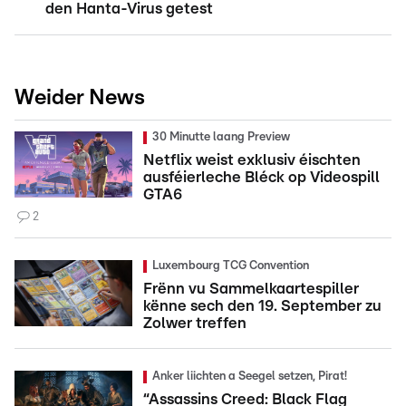
den Hanta-Virus getest
Weider News
30 Minutte laang Preview
Netflix weist exklusiv éischten
ausféierleche Bléck op Videospill
GTA6
2
Luxembourg TCG Convention
Frënn vu Sammelkaartespiller
kënne sech den 19. September zu
Zolwer treffen
Anker liichten a Seegel setzen, Pirat!
“Assassins Creed: Black Flag