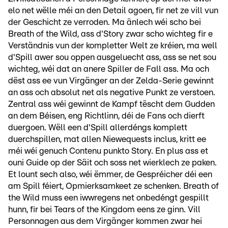
elo net wëlle méi an den Detail agoen, fir net ze vill vun
der Geschicht ze verroden. Ma änlech wéi scho bei
Breath of the Wild, ass d'Story zwar scho wichteg fir e
Verständnis vun der kompletter Welt ze kréien, ma well
d'Spill awer sou oppen ausgeluecht ass, ass se net sou
wichteg, wéi dat an anere Spiller de Fall ass. Ma och
dëst ass ee vun Virgänger an der Zelda-Serie gewinnt
an ass och absolut net als negative Punkt ze verstoen.
Zentral ass wéi gewinnt de Kampf tëscht dem Gudden
an dem Béisen, eng Richtlinn, déi de Fans och dierft
duergoen. Wëll een d'Spill allerdéngs komplett
duerchspillen, mat allen Niewequests inclus, kritt ee
méi wéi genuch Contenu punkto Story. En plus ass et
ouni Guide op der Säit och soss net wierklech ze paken.
Et lount sech also, wéi ëmmer, de Gespréicher déi een
am Spill féiert, Opmierksamkeet ze schenken. Breath of
the Wild muss een iwwregens net onbedéngt gespillt
hunn, fir bei Tears of the Kingdom eens ze ginn. Vill
Personnagen aus dem Virgänger kommen zwar hei