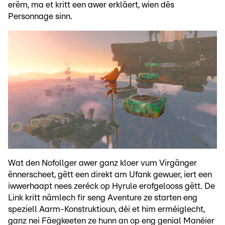
erëm, ma et kritt een awer erkläert, wien dës
Personnage sinn.
Wat den Nofollger awer ganz kloer vum Virgänger
ënnerscheet, gëtt een direkt am Ufank gewuer, iert een
iwwerhaapt nees zeréck op Hyrule erofgelooss gëtt. De
Link kritt nämlech fir seng Aventure ze starten eng
speziell Aarm-Konstruktioun, déi et him erméiglecht,
ganz nei Fäegkeeten ze hunn an op eng genial Manéier