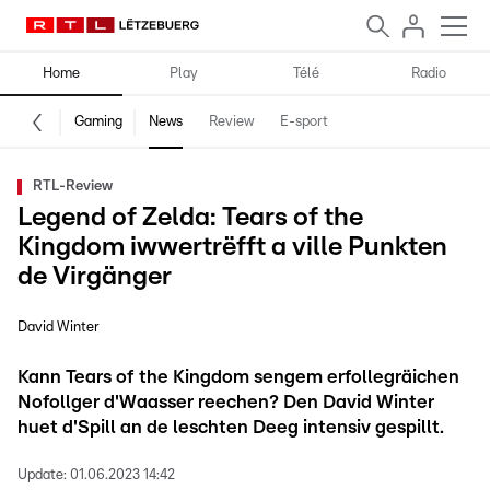
Home
Play
Télé
Radio
Gaming
News
Review
E-sport
RTL-Review
Legend of Zelda: Tears of the
Kingdom iwwertrëfft a ville Punkten
de Virgänger
David Winter
Kann Tears of the Kingdom sengem erfollegräichen
Nofollger d'Waasser reechen? Den David Winter
huet d'Spill an de leschten Deeg intensiv gespillt.
Update:
01.06.2023 14:42