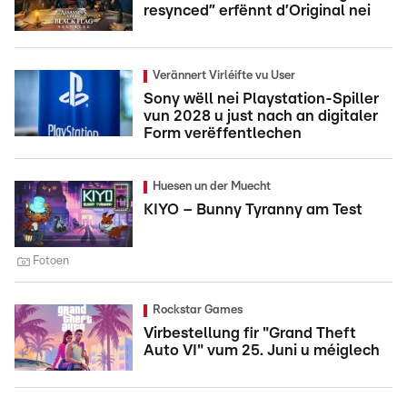
resynced” erfënnt d’Original nei
Verännert Virléifte vu User
Sony wëll nei Playstation-Spiller
vun 2028 u just nach an digitaler
Form verëffentlechen
Huesen un der Muecht
KIYO – Bunny Tyranny am Test
Fotoen
Rockstar Games
Virbestellung fir "Grand Theft
Auto VI" vum 25. Juni u méiglech