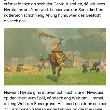
erëmzefannen an sech der Gestallt stellen, déi alt nees
Hyrule terroriséiere wëll. Kenner vun der Serie dierften
natierlech schonn eng Anung hunn, wien dës Gestallt
an sech ass.
Niewent Hyrule ginn et awer och nach 2 aner Niveauen
op der Kaart vum Spill, nämlech eng Welt am Himmel,
an eng Welt am Ënnergrond. Hei léiert een dann och nei
Zivilisatiounen a Personnage kennen, op déi mer awer