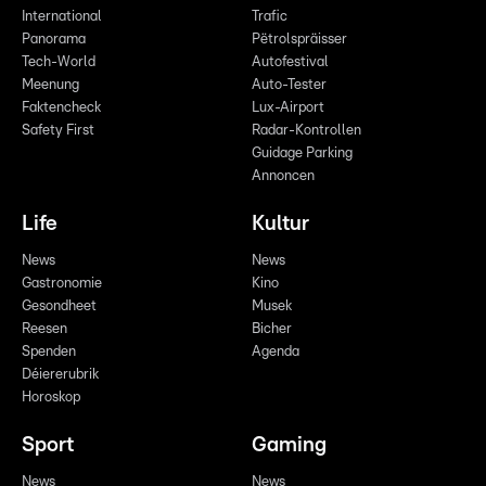
International
Trafic
Panorama
Pëtrolspräisser
Tech-World
Autofestival
Meenung
Auto-Tester
Faktencheck
Lux-Airport
Safety First
Radar-Kontrollen
Guidage Parking
Annoncen
Life
Kultur
News
News
Gastronomie
Kino
Gesondheet
Musek
Reesen
Bicher
Spenden
Agenda
Déiererubrik
Horoskop
Sport
Gaming
News
News