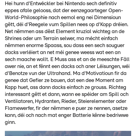
Hei hunn d'Entwéckler bei Nintendo sech definitiv
eppes afale gelooss, dat der eenzegaarteger Open-
World-Philosophie nach eemol eng nei Dimensioun
gëtt, déi d'Reegele vum Spillen nees op d'Kopp dréien.
Net nëmmen ass dëst Element kruzial wichteg an de
Shrines oder um Terrain selwer, ma mécht einfach
nëmmen enorme Spaass, sou dass een sech souguer
dacks verléiert an net méi genee weess wat een an
sech maache wollt. E Muss ass et an de meeschte Fäll
awer nie, an et fënnt een dacks och aner Léisungen, wéi
d'Benotze vun der Ultrahand. Ma d'Motivatioun fir da
genee dat Gefier ze bauen, dat een dee Moment am
Kapp huet, ass dann dacks einfach ze grouss. Richteg
interessant gëtt et dann, wann ee spéider am Spill och
Ventilatoren, Hydranten, Rieder, Steierelementer oder
Flamewerfer, fir der nëmmen e puer ze nennen, asetze
kann, déi och nach mat enger Batterie kënne bedriwwe
ginn.