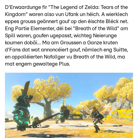
D'Erwaardunge fir "The Legend of Zelda: Tears of the
Kingdom" waren also vun Ufank un héich. A wierklech
eppes grouss geännert gouf op den éischte Bléck net.
Eng Partie Elementer, déi bei "Breath of the Wild" am
Spill waren, goufen ugepasst, wichteg Neierunge
koumen dobäi... Ma am Groussen a Ganze kruten
d'Fans dat wat annoncéiert gouf, nämlech eng Suitte,
en oppolléierten Nofollger vu Breath of the Wild, ma
mat engem gewaltege Plus.