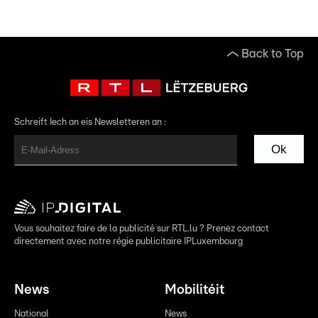
Back to Top
Schreift Iech an eis Newsletteren an :
Ok
Vous souhaitez faire de la publicité sur RTL.lu ? Prenez contact
directement avec notre régie publicitaire IPLuxembourg
News
Mobilitéit
National
News