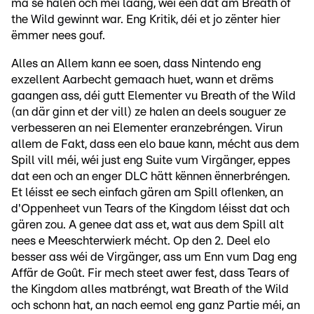
ma se halen och méi laang, wéi een dat am Breath of
the Wild gewinnt war. Eng Kritik, déi et jo zënter hier
ëmmer nees gouf.
Alles an Allem kann ee soen, dass Nintendo eng
exzellent Aarbecht gemaach huet, wann et drëms
gaangen ass, déi gutt Elementer vu Breath of the Wild
(an där ginn et der vill) ze halen an deels souguer ze
verbesseren an nei Elementer eranzebréngen. Virun
allem de Fakt, dass een elo baue kann, mécht aus dem
Spill vill méi, wéi just eng Suite vum Virgänger, eppes
dat een och an enger DLC hätt kënnen ënnerbréngen.
Et léisst ee sech einfach gären am Spill oflenken, an
d'Oppenheet vun Tears of the Kingdom léisst dat och
gären zou. A genee dat ass et, wat aus dem Spill alt
nees e Meeschterwierk mécht. Op den 2. Deel elo
besser ass wéi de Virgänger, ass um Enn vum Dag eng
Affär de Goût. Fir mech steet awer fest, dass Tears of
the Kingdom alles matbréngt, wat Breath of the Wild
och schonn hat, an nach eemol eng ganz Partie méi, an