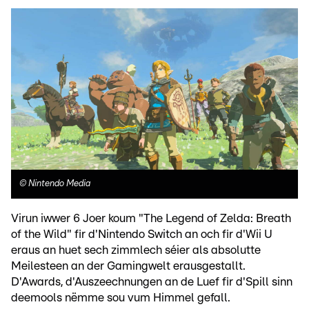
©
Nintendo Media
Virun iwwer 6 Joer koum "The Legend of Zelda: Breath
of the Wild" fir d'Nintendo Switch an och fir d'Wii U
eraus an huet sech zimmlech séier als absolutte
Meilesteen an der Gamingwelt erausgestallt.
D'Awards, d'Auszeechnungen an de Luef fir d'Spill sinn
deemools nëmme sou vum Himmel gefall.