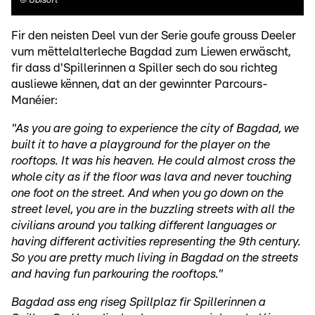
©
Ubisoft
Fir den neisten Deel vun der Serie goufe grouss Deeler
vum mëttelalterleche Bagdad zum Liewen erwäscht,
fir dass d'Spillerinnen a Spiller sech do sou richteg
ausliewe kënnen, dat an der gewinnter Parcours-
Manéier:
"As you are going to experience the city of Bagdad, we
built it to have a playground for the player on the
rooftops. It was his heaven. He could almost cross the
whole city as if the floor was lava and never touching
one foot on the street. And when you go down on the
street level, you are in the buzzling streets with all the
civilians around you talking different languages or
having different activities representing the 9th century.
So you are pretty much living in Bagdad on the streets
and having fun parkouring the rooftops."
Bagdad ass eng riseg Spillplaz fir Spillerinnen a