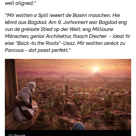
well aligned."
"Mir wollten a Spill iwwert de Basim maachen. Hie
kënnt aus Bagdad. Am 9. Jorhonnert war Bagdad eng
vun de gréisste Stied op der Welt: eng Millioune
Mënschen, genial Architektur, flaach Diecher - ideal fir
eise "Back-to the Roots"-Usaz. Mir wollten zeréck zu
Parcous - dat passt perfekt."