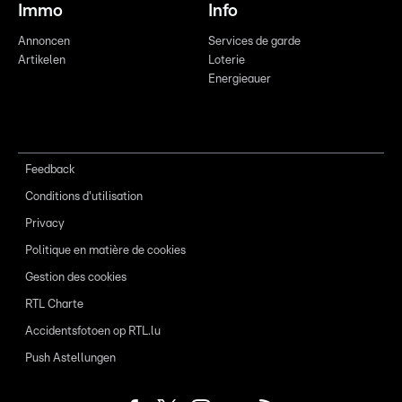
Immo
Info
Annoncen
Services de garde
Artikelen
Loterie
Energieauer
Feedback
Conditions d'utilisation
Privacy
Politique en matière de cookies
Gestion des cookies
RTL Charte
Accidentsfotoen op RTL.lu
Push Astellungen