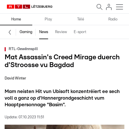
Home
Play
Télé
Radio
Gaming
News
Review
E-sport
RTL-Gewënnspill
Mat Assassin's Creed Mirage duerch
d'Stroosse vu Bagdad
David Winter
Mam neisten Hit vun Ubisoft konzentréiert ee sech
voll a ganz op d'Hannergrondgeschicht vum
Haaptpersonnage "Basim".
Update:
07.10.2023 11:51