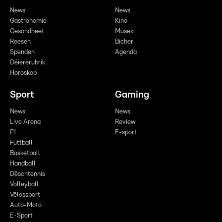
News
News
Gastronomie
Kino
Gesondheet
Musek
Reesen
Bicher
Spenden
Agenda
Déiererubrik
Horoskop
Sport
Gaming
News
News
Live Arena
Review
F1
E-sport
Futtball
Basketball
Handball
Dëschtennis
Volleyball
Vëlossport
Auto-Moto
E-Sport