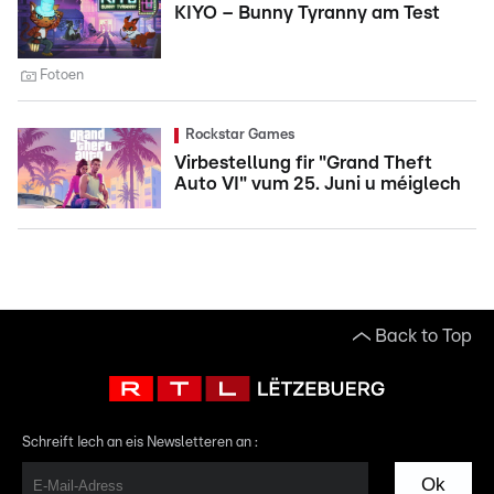
KIYO – Bunny Tyranny am Test
Fotoen
Rockstar Games
Virbestellung fir "Grand Theft
Auto VI" vum 25. Juni u méiglech
Back to Top
Schreift Iech an eis Newsletteren an :
Ok