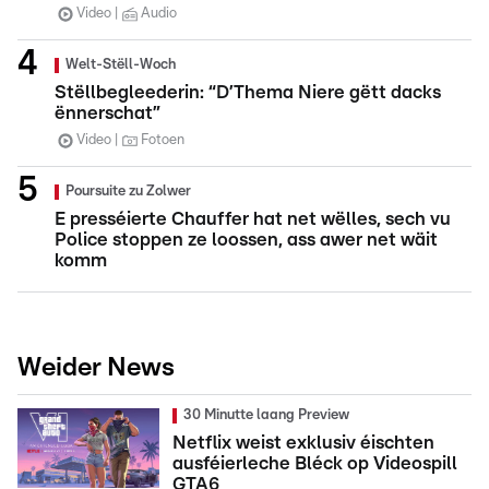
Video
Audio
Welt-Stëll-Woch
Stëllbegleederin: “D’Thema Niere gëtt dacks
ënnerschat”
Video
Fotoen
Poursuite zu Zolwer
E presséierte Chauffer hat net wëlles, sech vu
Police stoppen ze loossen, ass awer net wäit
komm
Weider News
30 Minutte laang Preview
Netflix weist exklusiv éischten
ausféierleche Bléck op Videospill
GTA6