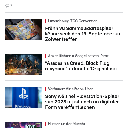
2
Luxembourg TCG Convention
Frënn vu Sammelkaartespiller
kënne sech den 19. September zu
Zolwer treffen
Anker liichten a Seegel setzen, Pirat!
“Assassins Creed: Black Flag
resynced” erfënnt d’Original nei
Verännert Virléifte vu User
Sony wëll nei Playstation-Spiller
vun 2028 u just nach an digitaler
Form verëffentlechen
Huesen un der Muecht