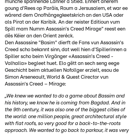
munche spannende Länner a Stied. Ënnert anerem
goung d'Rees op Paräis, Roum a Jersusalem, et war ee
wärend dem Onofhängegkeetskrich an den USA oder
als Pirat an der Karibik. An der neister Editioun vum
Spill mam Numm Assassin's Creed Mirage" reest een
dës Kéier an den Orient zeréck.
Den Assassine "Basim" dierft de Fans vun Assassin's
Creed scho bekannt sinn, dat well hien d'Spillerinnen a
Spiller scho beim Virgänger «Assassin's Creed -
Valhalla» begleet huet. Elo gëtt an sech seng eege
Geschicht beim aktuellen Nofollger erzielt, esou de
Simon Arseneault, World & Quest Cirector vun
Assassin's Creed – Mirage:
„We knew we wanted to do a game about Bassim and
his history, we know he is coming from Bagdad. And in
the 9th century, it was also one of the biggest cities of
the world: one million people, great architectural style
with flat roofs, so very good for a back-to-the-roots
approach. We wanted to go back to parkour, it was very