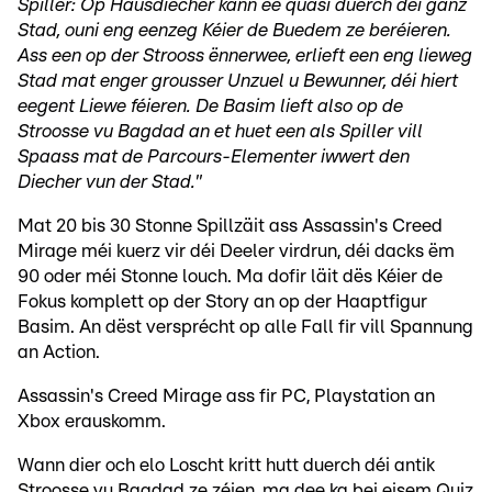
Spiller: Op Hausdiecher kann ee quasi duerch déi ganz
Stad, ouni eng eenzeg Kéier de Buedem ze beréieren.
Ass een op der Strooss ënnerwee, erlieft een eng lieweg
Stad mat enger grousser Unzuel u Bewunner, déi hiert
eegent Liewe féieren. De Basim lieft also op de
Stroosse vu Bagdad an et huet een als Spiller vill
Spaass mat de Parcours-Elementer iwwert den
Diecher vun der Stad."
Mat 20 bis 30 Stonne Spillzäit ass Assassin's Creed
Mirage méi kuerz vir déi Deeler virdrun, déi dacks ëm
90 oder méi Stonne louch. Ma dofir läit dës Kéier de
Fokus komplett op der Story an op der Haaptfigur
Basim. An dëst versprécht op alle Fall fir vill Spannung
an Action.
Assassin's Creed Mirage ass fir PC, Playstation an
Xbox erauskomm.
Wann dier och elo Loscht kritt hutt duerch déi antik
Stroosse vu Bagdad ze zéien, ma dee ka bei eisem Quiz