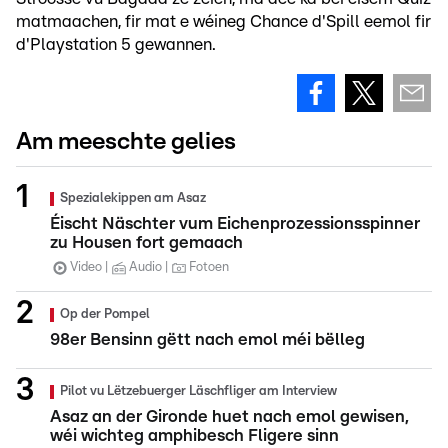
matmaachen, fir mat e wéineg Chance d'Spill eemol fir
d'Playstation 5 gewannen.
Am meeschte gelies
Spezialekippen am Asaz
Éischt Näschter vum Eichenprozessionsspinner
zu Housen fort gemaach
Video
Audio
Fotoen
Op der Pompel
98er Bensinn gëtt nach emol méi bëlleg
Pilot vu Lëtzebuerger Läschfliger am Interview
Asaz an der Gironde huet nach emol gewisen,
wéi wichteg amphibesch Fligere sinn