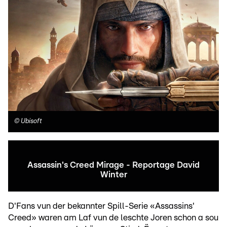
©
Ubisoft
Assassin's Creed Mirage - Reportage David
Winter
D'Fans vun der bekannter Spill-Serie «Assassins'
Creed» waren am Laf vun de leschte Joren schon a sou