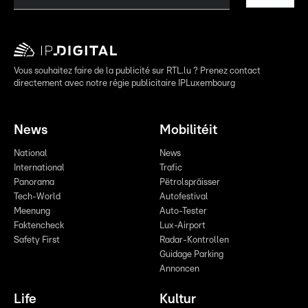
Vous souhaitez faire de la publicité sur RTL.lu ? Prenez contact
directement avec notre régie publicitaire IPLuxembourg
News
Mobilitéit
National
News
International
Trafic
Panorama
Pëtrolspräisser
Tech-World
Autofestival
Meenung
Auto-Tester
Faktencheck
Lux-Airport
Safety First
Radar-Kontrollen
Guidage Parking
Annoncen
Life
Kultur