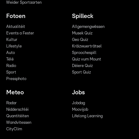
Weider Sportaarten
Fotoen
Spilleck
Aktualitéit
Allgemengwëssen
Events a Fester
Musek Quiz
Kultur
Geo Quiz
Lifestyle
Kräizwuerträtsel
Auto
Sproochespill
Télé
Quiz vum Mount
Radio
Déiere Quiz
Sport
Sport Quiz
Pressphoto
Meteo
Jobs
Radar
Jobdag
Nidderschléi
Moovijob
Quantitéiten
Lifelong Learning
Wandvitessen
CityClim