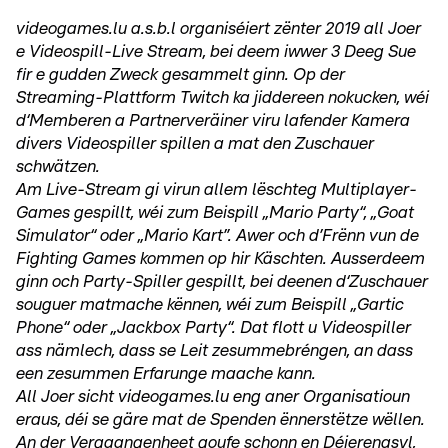
videogames.lu a.s.b.l organiséiert zënter 2019 all Joer
e Videospill-Live Stream, bei deem iwwer 3 Deeg Sue
fir e gudden Zweck gesammelt ginn. Op der
Streaming-Plattform Twitch ka jiddereen nokucken, wéi
d‘Memberen a Partnerveräiner viru lafender Kamera
divers Videospiller spillen a mat den Zuschauer
schwätzen.
Am Live-Stream gi virun allem lëschteg Multiplayer-
Games gespillt, wéi zum Beispill „Mario Party“, „Goat
Simulator“ oder „Mario Kart”. Awer och d’Frënn vun de
Fighting Games kommen op hir Käschten. Ausserdeem
ginn och Party-Spiller gespillt, bei deenen d‘Zuschauer
souguer matmache kënnen, wéi zum Beispill „Gartic
Phone“ oder „Jackbox Party“. Dat flott u Videospiller
ass nämlech, dass se Leit zesummebréngen, an dass
een zesummen Erfarunge maache kann.
All Joer sicht videogames.lu eng aner Organisatioun
eraus, déi se gäre mat de Spenden ënnerstëtze wëllen.
An der Vergaangenheet goufe schonn en Déierenasyl,