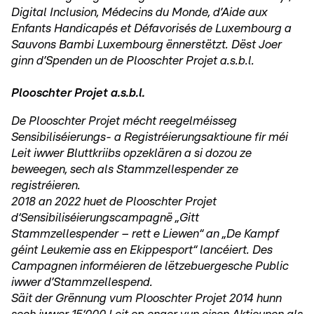
Digital Inclusion, Médecins du Monde, d’Aide aux
Enfants Handicapés et Défavorisés de Luxembourg a
Sauvons Bambi Luxembourg ënnerstëtzt. Dëst Joer
ginn d’Spenden un de Plooschter Projet a.s.b.l.
Plooschter Projet a.s.b.l.
De Plooschter Projet mécht reegelméisseg
Sensibiliséierungs- a Registréierungsaktioune fir méi
Leit iwwer Bluttkriibs opzeklären a si dozou ze
beweegen, sech als Stammzellespender ze
registréieren.
2018 an 2022 huet de Plooschter Projet
d‘Sensibiliséierungscampagnë „Gitt
Stammzellespender – rett e Liewen“ an „De Kampf
géint Leukemie ass en Ekippesport“ lancéiert. Des
Campagnen informéieren de lëtzebuergesche Public
iwwer d’Stammzellespend.
Säit der Grënnung vum Plooschter Projet 2014 hunn