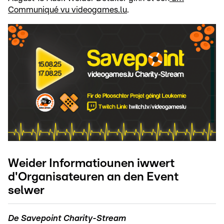
Communiqué vu videogames.lu
.
Weider Informatiounen iwwert
d'Organisateuren an den Event
selwer
De Savepoint Charity-Stream