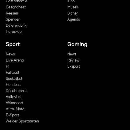
Gastronomie
Kino
Gesondheet
Musek
Reesen
Bicher
Spenden
Agenda
Déiererubrik
Horoskop
Sport
Gaming
News
News
Live Arena
Review
F1
E-sport
Futtball
Basketball
Handball
Dëschtennis
Volleyball
Vëlossport
Auto-Moto
E-Sport
Weider Sportaarten