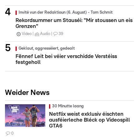
Invité vun der Redaktioun (6. August) - Tom Schmit
Rekordsummer um Stauséi: "Mir stoussen un eis
Grenzen"
Video
Audio
39
Geklaut, aggresséiert, gedealt
Fënnef Leit bei véier verschidde Verstéiss
festgeholl
Weider News
30 Minutte laang
Netflix weist exklusiv éischten
ausféierleche Bléck op Videospill
GTA6
0