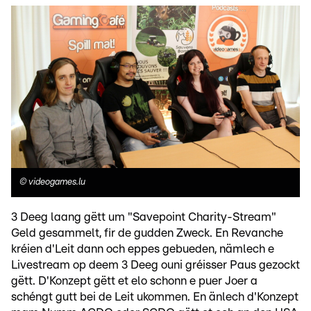
©
videogames.lu
3 Deeg laang gëtt um "Savepoint Charity-Stream"
Geld gesammelt, fir de gudden Zweck. En Revanche
kréien d'Leit dann och eppes gebueden, nämlech e
Livestream op deem 3 Deeg ouni gréisser Paus gezockt
gëtt. D'Konzept gëtt et elo schonn e puer Joer a
schéngt gutt bei de Leit ukommen. En änlech d'Konzept