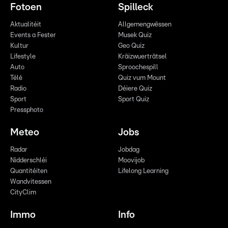
Fotoen
Spilleck
Aktualitéit
Allgemengwëssen
Events a Fester
Musek Quiz
Kultur
Geo Quiz
Lifestyle
Kräizwuerträtsel
Auto
Sproochespill
Télé
Quiz vum Mount
Radio
Déiere Quiz
Sport
Sport Quiz
Pressphoto
Meteo
Jobs
Radar
Jobdag
Nidderschléi
Moovijob
Quantitéiten
Lifelong Learning
Wandvitessen
CityClim
Immo
Info