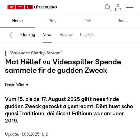
Home
Play
Télé
Radio
Gaming
News
Review
E-sport
"Savepoint Charity-Stream"
Mat Hëllef vu Videospiller Spende
sammele fir de gudden Zweck
David Winter
Vum 15. bis de 17. August 2025 gëtt nees fir de
gudden Zweck gezockt a gestreamt. Dëst huet scho
quasi Traditioun, déi éischt Editioun war am Joer
2019.
Update:
11.08.2025 11:12