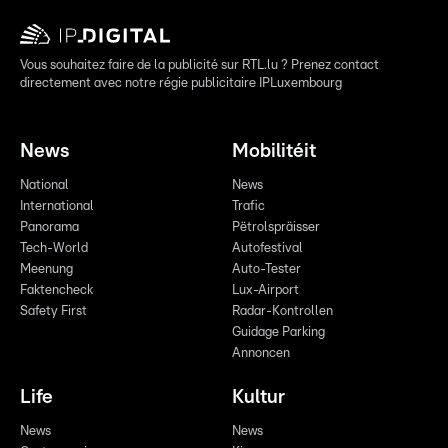
Vous souhaitez faire de la publicité sur RTL.lu ? Prenez contact
directement avec notre régie publicitaire IPLuxembourg
News
Mobilitéit
National
News
International
Trafic
Panorama
Pëtrolspräisser
Tech-World
Autofestival
Meenung
Auto-Tester
Faktencheck
Lux-Airport
Safety First
Radar-Kontrollen
Guidage Parking
Annoncen
Life
Kultur
News
News