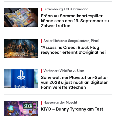
Luxembourg TCG Convention
Frënn vu Sammelkaartespiller
kënne sech den 19. September zu
Zolwer treffen
Anker liichten a Seegel setzen, Pirat!
“Assassins Creed: Black Flag
resynced” erfënnt d’Original nei
Verännert Virléifte vu User
Sony wëll nei Playstation-Spiller
vun 2028 u just nach an digitaler
Form verëffentlechen
Huesen un der Muecht
KIYO – Bunny Tyranny am Test