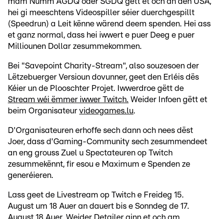
mam Numm AGDQ oder SGDQ gëtt et och an den USA,
hei gi meeschtens Videospiller séier duerchgespillt
(Speedrun) a Leit kënne wärend deem spenden. Hei ass
et ganz normal, dass hei iwwert e puer Deeg e puer
Milliounen Dollar zesummekommen.
Bei "Savepoint Charity-Stream", also souzesoen der
Lëtzebuerger Versioun dovunner, geet den Erléis dës
Kéier un de Plooschter Projet. Iwwerdroe gëtt de
Stream wéi ëmmer iwwer Twitch.
Weider Infoen gëtt et
beim Organisateur
videogames.lu
.
D'Organisateuren erhoffe sech dann och nees dëst
Joer, dass d'Gaming-Community sech zesummendeet
an eng grouss Zuel u Spectateuren op Twitch
zesummekënnt, fir esou e Maximum e Spenden ze
generéieren.
Lass geet de Livestream op Twitch e Freideg 15.
August um 18 Auer an dauert bis e Sonndeg de 17.
August 18 Auer. Weider Detailer ginn et och
am