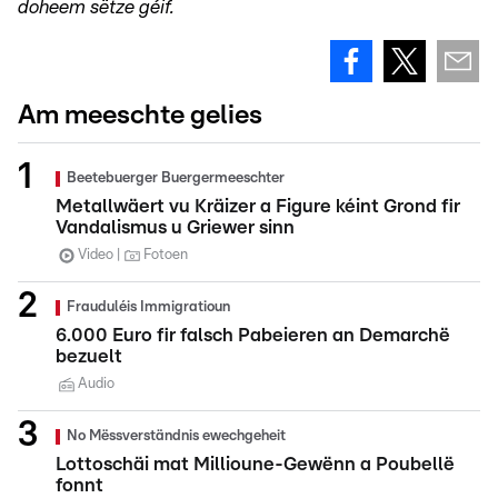
doheem sëtze géif.
Am meeschte gelies
Beetebuerger Buergermeeschter
Metallwäert vu Kräizer a Figure kéint Grond fir
Vandalismus u Griewer sinn
Video
Fotoen
Frauduléis Immigratioun
6.000 Euro fir falsch Pabeieren an Demarchë
bezuelt
Audio
No Mëssverständnis ewechgeheit
Lottoschäi mat Millioune-Gewënn a Poubellë
fonnt