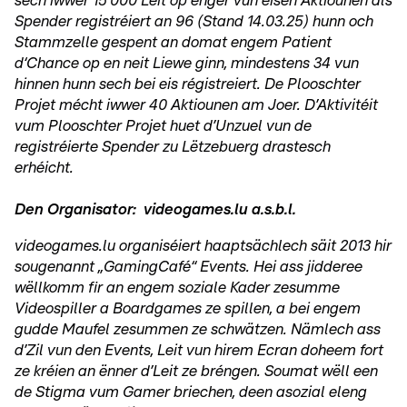
sech iwwer 15‘000 Leit op enger vun eisen Aktiounen als
Spender registréiert an 96 (Stand 14.03.25) hunn och
Stammzelle gespent an domat engem Patient
d‘Chance op en neit Liewe ginn, mindestens 34 vun
hinnen hunn sech bei eis régistreiert. De Plooschter
Projet mécht iwwer 40 Aktiounen am Joer. D’Aktivitéit
vum Plooschter Projet huet d’Unzuel vun de
registréierte Spender zu Lëtzebuerg drastesch
erhéicht.
Den Organisator: videogames.lu a.s.b.l.
videogames.lu organiséiert haaptsächlech säit 2013 hir
sougenannt „GamingCafé“ Events. Hei ass jidderee
wëllkomm fir an engem soziale Kader zesumme
Videospiller a Boardgames ze spillen, a bei engem
gudde Maufel zesummen ze schwätzen. Nämlech ass
d’Zil vun den Events, Leit vun hirem Ecran doheem fort
ze kréien an ënner d’Leit ze bréngen. Soumat wëll een
de Stigma vum Gamer briechen, deen asozial eleng