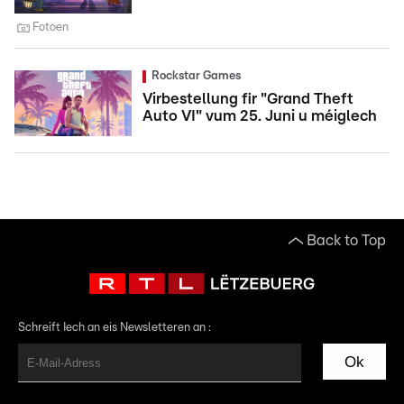
Fotoen
Rockstar Games
Virbestellung fir "Grand Theft
Auto VI" vum 25. Juni u méiglech
Back to Top
Schreift Iech an eis Newsletteren an :
Ok