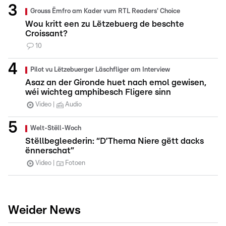
Grouss Ëmfro am Kader vum RTL Readers' Choice
Wou kritt een zu Lëtzebuerg de beschte
Croissant?
10
Pilot vu Lëtzebuerger Läschfliger am Interview
Asaz an der Gironde huet nach emol gewisen,
wéi wichteg amphibesch Fligere sinn
Video
Audio
Welt-Stëll-Woch
Stëllbegleederin: “D’Thema Niere gëtt dacks
ënnerschat”
Video
Fotoen
Weider News