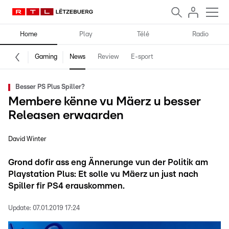
Home
Play
Télé
Radio
Gaming
News
Review
E-sport
Besser PS Plus Spiller?
Membere kënne vu Mäerz u besser
Releasen erwaarden
David Winter
Grond dofir ass eng Ännerunge vun der Politik am
Playstation Plus: Et solle vu Mäerz un just nach
Spiller fir PS4 erauskommen.
Update:
07.01.2019 17:24