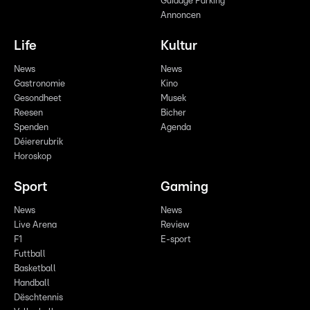
Guidage Parking
Annoncen
Life
Kultur
News
News
Gastronomie
Kino
Gesondheet
Musek
Reesen
Bicher
Spenden
Agenda
Déiererubrik
Horoskop
Sport
Gaming
News
News
Live Arena
Review
F1
E-sport
Futtball
Basketball
Handball
Dëschtennis