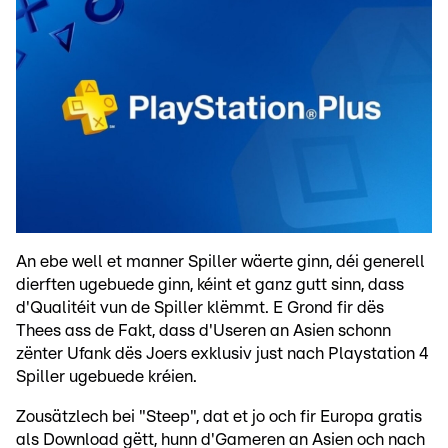
An ebe well et manner Spiller wäerte ginn, déi generell
dierften ugebuede ginn, kéint et ganz gutt sinn, dass
d'Qualitéit vun de Spiller klëmmt. E Grond fir dës
Thees ass de Fakt, dass d'Useren an Asien schonn
zënter Ufank dës Joers exklusiv just nach Playstation 4
Spiller ugebuede kréien.
Zousätzlech bei "Steep", dat et jo och fir Europa gratis
als Download gëtt, hunn d'Gameren an Asien och nach