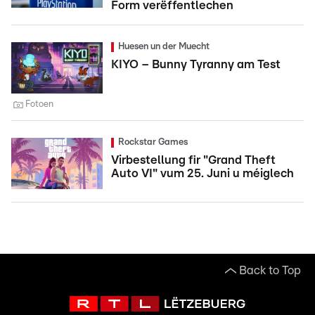
Form verëffentlechen
Huesen un der Muecht
KIYO – Bunny Tyranny am Test
Fotoen
Rockstar Games
Virbestellung fir "Grand Theft
Auto VI" vum 25. Juni u méiglech
Back to Top