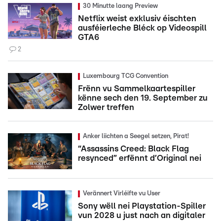
30 Minutte laang Preview
Netflix weist exklusiv éischten
ausféierleche Bléck op Videospill
GTA6
2
Luxembourg TCG Convention
Frënn vu Sammelkaartespiller
kënne sech den 19. September zu
Zolwer treffen
Anker liichten a Seegel setzen, Pirat!
“Assassins Creed: Black Flag
resynced” erfënnt d’Original nei
Verännert Virléifte vu User
Sony wëll nei Playstation-Spiller
vun 2028 u just nach an digitaler