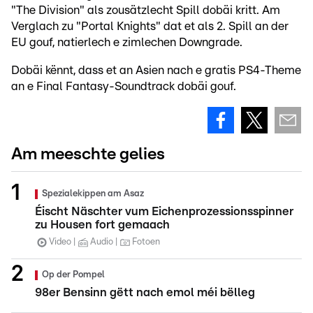
"The Division" als zousätzlecht Spill dobäi kritt. Am
Verglach zu "Portal Knights" dat et als 2. Spill an der
EU gouf, natierlech e zimlechen Downgrade.
Dobäi kënnt, dass et an Asien nach e gratis PS4-Theme
an e Final Fantasy-Soundtrack dobäi gouf.
Am meeschte gelies
Spezialekippen am Asaz
Éischt Näschter vum Eichenprozessionsspinner
zu Housen fort gemaach
Video
Audio
Fotoen
Op der Pompel
98er Bensinn gëtt nach emol méi bëlleg