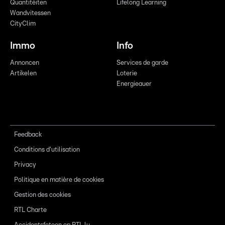
Quantitéiten
Lifelong Learning
Wandvitessen
CityClim
Immo
Info
Annoncen
Services de garde
Artikelen
Loterie
Energieauer
Feedback
Conditions d'utilisation
Privacy
Politique en matière de cookies
Gestion des cookies
RTL Charte