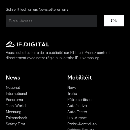
Schreift Iech an eis Newsletteren an :
Ok
Vous souhaitez faire de la publicité sur RTL.lu ? Prenez contact
directement avec notre régie publicitaire IPLuxembourg
News
Mobilitéit
National
News
International
Trafic
Panorama
Pëtrolspräisser
Tech-World
Autofestival
Meenung
Auto-Tester
Faktencheck
Lux-Airport
Safety First
Radar-Kontrollen