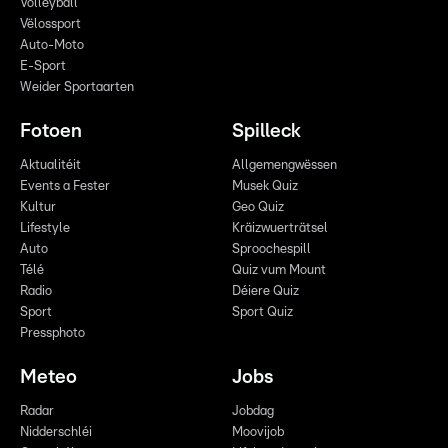
Volleyball
Vëlossport
Auto-Moto
E-Sport
Weider Sportaarten
Fotoen
Spilleck
Aktualitéit
Allgemengwëssen
Events a Fester
Musek Quiz
Kultur
Geo Quiz
Lifestyle
Kräizwuerträtsel
Auto
Sproochespill
Télé
Quiz vum Mount
Radio
Déiere Quiz
Sport
Sport Quiz
Pressphoto
Meteo
Jobs
Radar
Jobdag
Nidderschléi
Moovijob