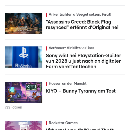
Anker liichten a Seegel setzen, Pirat!
“Assassins Creed: Black Flag
resynced” erfënnt d’Original nei
Verännert Virléifte vu User
Sony wëll nei Playstation-Spiller
vun 2028 u just nach an digitaler
Form verëffentlechen
Huesen un der Muecht
KIYO – Bunny Tyranny am Test
Fotoen
Rockstar Games