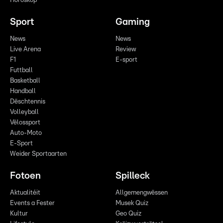
Horoskop
Sport
Gaming
News
News
Live Arena
Review
F1
E-sport
Futtball
Basketball
Handball
Dëschtennis
Volleyball
Vëlossport
Auto-Moto
E-Sport
Weider Sportaarten
Fotoen
Spilleck
Aktualitéit
Allgemengwëssen
Events a Fester
Musek Quiz
Kultur
Geo Quiz