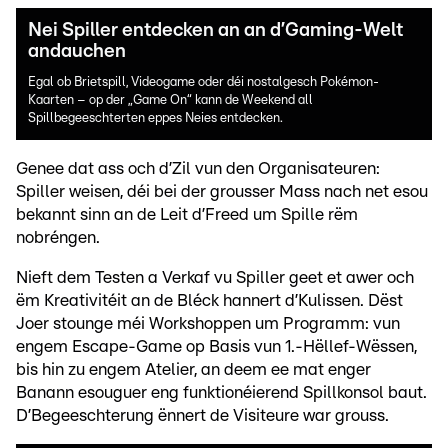
Nei Spiller entdecken an an d’Gaming-Welt
andauchen
Egal ob Brietspill, Videogame oder déi nostalgesch Pokémon-
Kaarten – op der „Game On“ kann de Weekend all
Spillbegeeschterten eppes Neies entdecken.
Genee dat ass och d’Zil vun den Organisateuren:
Spiller weisen, déi bei der grousser Mass nach net esou
bekannt sinn an de Leit d’Freed um Spille rëm
nobréngen.
Nieft dem Testen a Verkaf vu Spiller geet et awer och
ëm Kreativitéit an de Bléck hannert d’Kulissen. Dëst
Joer stounge méi Workshoppen um Programm: vun
engem Escape-Game op Basis vun 1.-Hëllef-Wëssen,
bis hin zu engem Atelier, an deem ee mat enger
Banann esouguer eng funktionéierend Spillkonsol baut.
D’Begeeschterung ënnert de Visiteure war grouss.