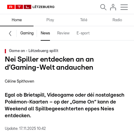
Home
Play
Télé
Radio
Gaming
News
Review
E-sport
Game on - Lëtzebuerg spillt
Nei Spiller entdecken an an
d’Gaming-Welt andauchen
Céline Spithoven
Egal ob Brietspill, Videogame oder déi nostalgesch
Pokémon-Kaarten – op der „Game On“ kann de
Weekend all Spillbegeeschterten eppes Neies
entdecken.
Update:
17.11.2025 10:42