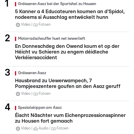
Gréisseren Asaz bei der Sportshal zu Housen
5 Kanner a 4 Educateuren koumen an d'Spidol,
nodeems si Ausschlag entwéckelt hunn
Video
Fotoen
Motorradschauffer huet net iwwerlieft
En Donneschdeg den Owend koum et op der
Héicht vu Schieren zu engem déidleche
Verkéiersaccident
Gréisseren Asaz
Hausbrand zu Uewerwampech, 7
Pompjeeszentere goufen an den Asaz geruff
Video
Fotoen
Spezialekippen am Asaz
Éischt Näschter vum Eichenprozessionsspinner
zu Housen fort gemaach
Video
Audio
Fotoen