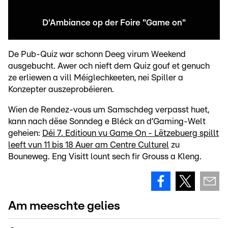
D'Ambiance op der Foire "Game on"
De Pub-Quiz war schonn Deeg virum Weekend
ausgebucht. Awer och nieft dem Quiz gouf et genuch
ze erliewen a vill Méiglechkeeten, nei Spiller a
Konzepter auszeprobéieren.
Wien de Rendez-vous um Samschdeg verpasst huet,
kann nach dëse Sonndeg e Bléck an d’Gaming-Welt
geheien:
Déi 7. Editioun vu Game On - Lëtzebuerg spillt
leeft vun 11 bis 18 Auer am Centre Culturel
zu
Bouneweg. Eng Visitt lount sech fir Grouss a Kleng.
Am meeschte gelies