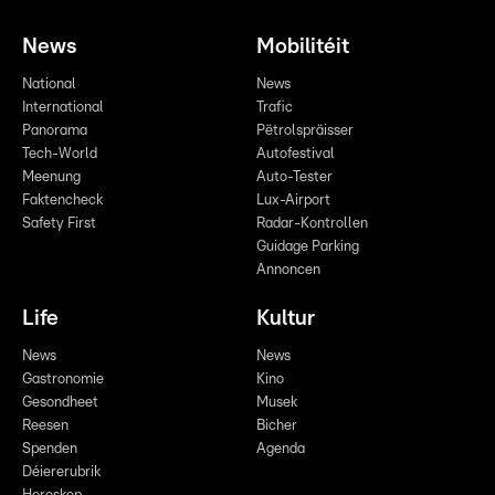
News
Mobilitéit
National
News
International
Trafic
Panorama
Pëtrolspräisser
Tech-World
Autofestival
Meenung
Auto-Tester
Faktencheck
Lux-Airport
Safety First
Radar-Kontrollen
Guidage Parking
Annoncen
Life
Kultur
News
News
Gastronomie
Kino
Gesondheet
Musek
Reesen
Bicher
Spenden
Agenda
Déiererubrik