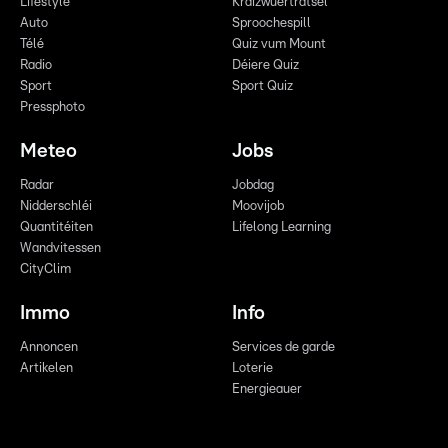
Lifestyle
Kräizwuerträtsel
Auto
Sproochespill
Télé
Quiz vum Mount
Radio
Déiere Quiz
Sport
Sport Quiz
Pressphoto
Meteo
Jobs
Radar
Jobdag
Nidderschléi
Moovijob
Quantitéiten
Lifelong Learning
Wandvitessen
CityClim
Immo
Info
Annoncen
Services de garde
Artikelen
Loterie
Energieauer