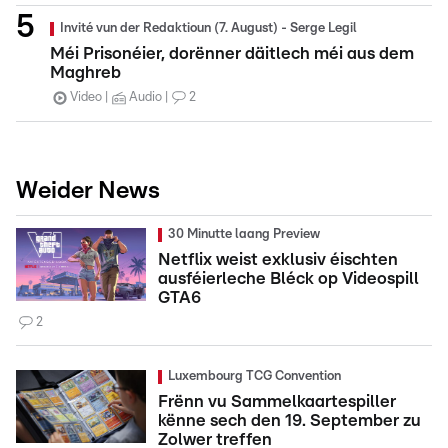
Invité vun der Redaktioun (7. August) - Serge Legil
Méi Prisonéier, dorënner däitlech méi aus dem
Maghreb
Video
Audio
2
Weider News
30 Minutte laang Preview
Netflix weist exklusiv éischten
ausféierleche Bléck op Videospill
GTA6
2
Luxembourg TCG Convention
Frënn vu Sammelkaartespiller
kënne sech den 19. September zu
Zolwer treffen