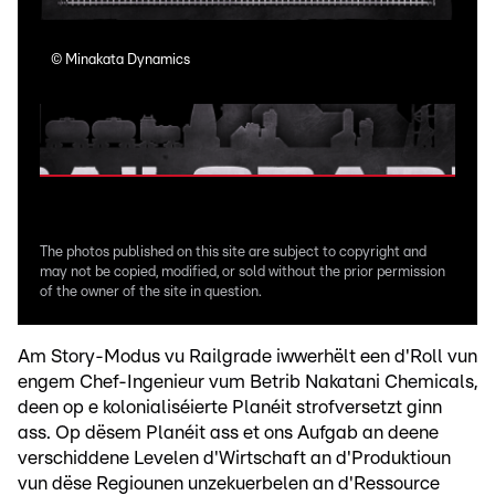
©
Minakata Dynamics
©
M
The photos published on this site are subject to copyright and
may not be copied, modified, or sold without the prior permission
of the owner of the site in question.
Am Story-Modus vu Railgrade iwwerhëlt een d'Roll vun
engem Chef-Ingenieur vum Betrib Nakatani Chemicals,
deen op e kolonialiséierte Planéit strofversetzt ginn
ass. Op dësem Planéit ass et ons Aufgab an deene
verschiddene Levelen d'Wirtschaft an d'Produktioun
vun dëse Regiounen unzekuerbelen an d'Ressource