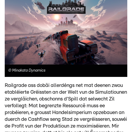
©
Minakata Dynamics
Railgrade ass dobäi allerdéngs net mat deenen zwou
etabléierte Gréissten an der Welt vun de Simulatiounen
ze vergläichen, obschonns d'Spill dat selwecht Zil
verfollegt: Mat begrenzte Ressourcë muss ee
probéieren, e grousst Handelsimperium opzebauen an
duerch de Cashflow seng Stad ze vergréisseren, souwéi
de Profit vun der Produktioun ze maximiséieren. Mir