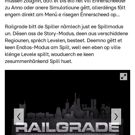
mussen zouginn, datt et bis elo net vill Ënnerscheeder
zu Anno oder anere Simulatioune gëtt, allerdéngs fält
engem direkt am Menü e risegen Ënnerscheed op...
Railgrade bitt de Spiller nämlech just ee Spillmodus
un. Dësen ass de Story-Modus, deen aus verschiddene
Regiounen, spréch Levelen, besteet. Deemno gëtt et
keen Endlos-Modus am Spill, well een eben op ville
klénge Levele spillt, wouduerch ee keen
zesummenhänkend Spill huet.