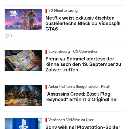
30 Minutte laang
Netflix weist exklusiv éischten
ausféierleche Bléck op Videospill
GTA6
1
Luxembourg TCG Convention
Frënn vu Sammelkaartespiller
kënne sech den 19. September zu
Zolwer treffen
Anker liichten a Seegel setzen, Pirat!
“Assassins Creed: Black Flag
resynced” erfënnt d’Original nei
Verännert Virléifte vu User
Sony wëll nei Playstation-Spiller