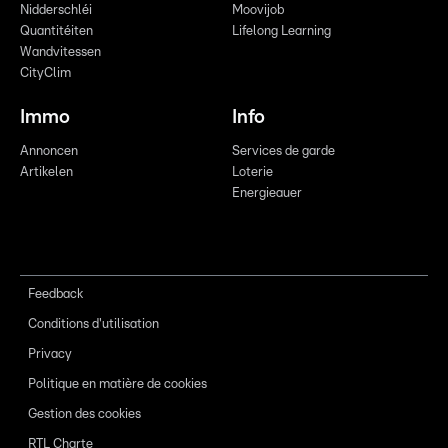
Nidderschléi
Moovijob
Quantitéiten
Lifelong Learning
Wandvitessen
CityClim
Immo
Info
Annoncen
Services de garde
Artikelen
Loterie
Energieauer
Feedback
Conditions d'utilisation
Privacy
Politique en matière de cookies
Gestion des cookies
RTL Charte