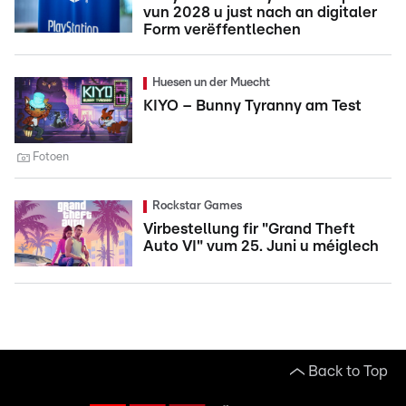
vun 2028 u just nach an digitaler
Form verëffentlechen
Huesen un der Muecht
KIYO – Bunny Tyranny am Test
Fotoen
Rockstar Games
Virbestellung fir "Grand Theft
Auto VI" vum 25. Juni u méiglech
Back to Top