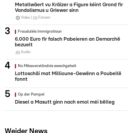
Metallwäert vu Kräizer a Figure kéint Grond fir
Vandalismus u Griewer sinn
Video
Fotoen
Frauduléis Immigratioun
6.000 Euro fir falsch Pabeieren an Demarchë
bezuelt
Audio
No Mëssverständnis ewechgeheit
Lottoschäi mat Millioune-Gewënn a Poubellë
fonnt
Op der Pompel
Diesel a Masutt ginn nach emol méi bëlleg
Weider News