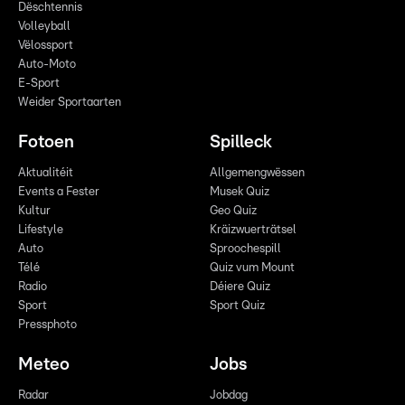
Dëschtennis
Volleyball
Vëlossport
Auto-Moto
E-Sport
Weider Sportaarten
Fotoen
Spilleck
Aktualitéit
Allgemengwëssen
Events a Fester
Musek Quiz
Kultur
Geo Quiz
Lifestyle
Kräizwuerträtsel
Auto
Sproochespill
Télé
Quiz vum Mount
Radio
Déiere Quiz
Sport
Sport Quiz
Pressphoto
Meteo
Jobs
Radar
Jobdag