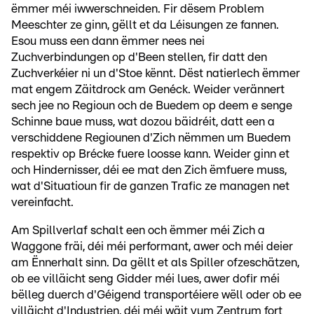
ëmmer méi iwwerschneiden. Fir dësem Problem
Meeschter ze ginn, gëllt et da Léisungen ze fannen.
Esou muss een dann ëmmer nees nei
Zuchverbindungen op d'Been stellen, fir datt den
Zuchverkéier ni un d'Stoe kënnt. Dëst natierlech ëmmer
mat engem Zäitdrock am Genéck. Weider verännert
sech jee no Regioun och de Buedem op deem e senge
Schinne baue muss, wat dozou bäidréit, datt een a
verschiddene Regiounen d'Zich nëmmen um Buedem
respektiv op Brécke fuere loosse kann. Weider ginn et
och Hindernisser, déi ee mat den Zich ëmfuere muss,
wat d'Situatioun fir de ganzen Trafic ze managen net
vereinfacht.
Am Spillverlaf schalt een och ëmmer méi Zich a
Waggone fräi, déi méi performant, awer och méi deier
am Ënnerhalt sinn. Da gëllt et als Spiller ofzeschätzen,
ob ee villäicht seng Gidder méi lues, awer dofir méi
bëlleg duerch d'Géigend transportéiere wëll oder ob ee
villäicht d'Industrien, déi méi wäit vum Zentrum fort