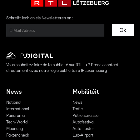
Schreift Iech an eis Newsletteren an :
Ok
Vous souhaitez faire de la publicité sur RTL.lu ? Prenez contact
directement avec notre régie publicitaire IPLuxembourg
News
Mobilitéit
National
News
International
Trafic
Panorama
Pëtrolspräisser
Tech-World
Autofestival
Meenung
Auto-Tester
Faktencheck
Lux-Airport