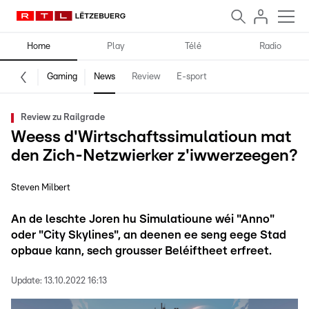
Home
Play
Télé
Radio
Gaming
News
Review
E-sport
Review zu Railgrade
Weess d'Wirtschaftssimulatioun mat
den Zich-Netzwierker z'iwwerzeegen?
Steven Milbert
An de leschte Joren hu Simulatioune wéi "Anno"
oder "City Skylines", an deenen ee seng eege Stad
opbaue kann, sech grousser Beléiftheet erfreet.
Update:
13.10.2022 16:13