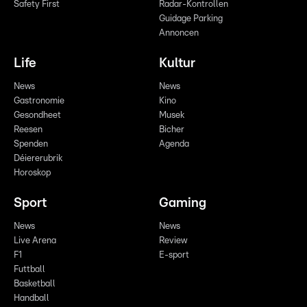
Safety First
Radar-Kontrollen
Guidage Parking
Annoncen
Life
Kultur
News
News
Gastronomie
Kino
Gesondheet
Musek
Reesen
Bicher
Spenden
Agenda
Déiererubrik
Horoskop
Sport
Gaming
News
News
Live Arena
Review
F1
E-sport
Futtball
Basketball
Handball