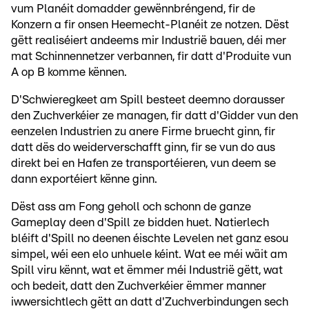
vum Planéit domadder gewënnbréngend, fir de
Konzern a fir onsen Heemecht-Planéit ze notzen. Dëst
gëtt realiséiert andeems mir Industrië bauen, déi mer
mat Schinnennetzer verbannen, fir datt d'Produite vun
A op B komme kënnen.
D'Schwieregkeet am Spill besteet deemno dorausser
den Zuchverkéier ze managen, fir datt d'Gidder vun den
eenzelen Industrien zu anere Firme bruecht ginn, fir
datt dës do weiderverschafft ginn, fir se vun do aus
direkt bei en Hafen ze transportéieren, vun deem se
dann exportéiert kënne ginn.
Dëst ass am Fong geholl och schonn de ganze
Gameplay deen d'Spill ze bidden huet. Natierlech
bléift d'Spill no deenen éischte Levelen net ganz esou
simpel, wéi een elo unhuele kéint. Wat ee méi wäit am
Spill viru kënnt, wat et ëmmer méi Industrië gëtt, wat
och bedeit, datt den Zuchverkéier ëmmer manner
iwwersichtlech gëtt an datt d'Zuchverbindungen sech