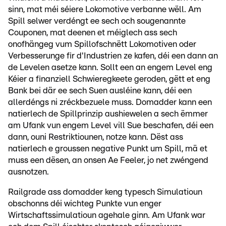
sinn, mat méi séiere Lokomotive verbanne wëll. Am
Spill selwer verdéngt ee sech och sougenannte
Couponen, mat deenen et méiglech ass sech
onofhängeg vum Spillofschnëtt Lokomotiven oder
Verbesserunge fir d'Industrien ze kafen, déi een dann an
de Levelen asetze kann. Sollt een an engem Level eng
Kéier a finanziell Schwieregkeete geroden, gëtt et eng
Bank bei där ee sech Suen ausléine kann, déi een
allerdéngs ni zréckbezuele muss. Domadder kann een
natierlech de Spillprinzip aushiewelen a sech ëmmer
am Ufank vun engem Level vill Sue beschafen, déi een
dann, ouni Restriktiounen, notze kann. Dëst ass
natierlech e groussen negative Punkt um Spill, mä et
muss een dësen, an onsen Ae Feeler, jo net zwéngend
ausnotzen.
Railgrade ass domadder keng typesch Simulatioun
obschonns déi wichteg Punkte vun enger
Wirtschaftssimulatioun agehale ginn. Am Ufank war