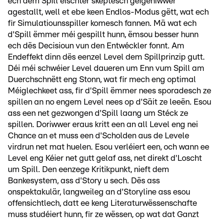
ech dem Spill éischter skeptesch géigeniwwer
agestallt, well et ebe keen Endlos-Modus gëtt, wat ech
fir Simulatiounsspiller komesch fannen. Mä wat ech
d'Spill ëmmer méi gespillt hunn, ëmsou besser hunn
ech dës Decisioun vun den Entwéckler fonnt. Am
Endeffekt dinn dës eenzel Level dem Spillprinzip gutt.
Déi méi schwéier Level daueren um Enn vum Spill am
Duerchschnëtt eng Stonn, wat fir mech eng optimal
Méiglechkeet ass, fir d'Spill ëmmer nees sporadesch ze
spillen an no engem Level nees op d'Säit ze leeën. Esou
ass een net gezwongen d'Spill laang um Stéck ze
spillen. Doriwwer eraus kritt een an all Level eng nei
Chance an et muss een d'Scholden aus de Levele
virdrun net mat huelen. Esou verléiert een, och wann ee
Level eng Kéier net gutt gelaf ass, net direkt d'Loscht
um Spill. Den eenzege Kritikpunkt, nieft dem
Bankesystem, ass d'Story u sech. Dës ass
onspektakulär, langweileg an d'Storyline ass esou
offensichtlech, datt ee keng Literaturwëssenschafte
muss studéiert hunn, fir ze wëssen, op wat dat Ganzt