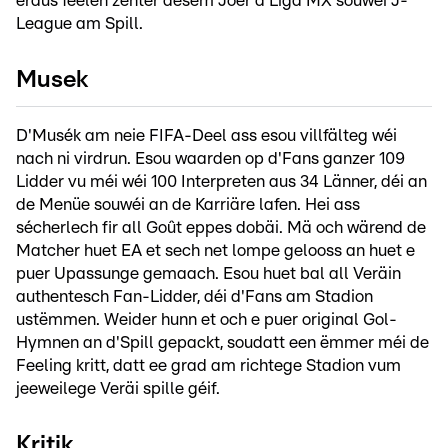
eraus feelen zënter dësem Joer d'Liga MX souwéi J-
League am Spill.
Musek
D'Musék am neie FIFA-Deel ass esou villfälteg wéi
nach ni virdrun. Esou waarden op d'Fans ganzer 109
Lidder vu méi wéi 100 Interpreten aus 34 Länner, déi an
de Menüe souwéi an de Karriäre lafen. Hei ass
sécherlech fir all Goût eppes dobäi. Mä och wärend de
Matcher huet EA et sech net lompe gelooss an huet e
puer Upassunge gemaach. Esou huet bal all Veräin
authentesch Fan-Lidder, déi d'Fans am Stadion
ustëmmen. Weider hunn et och e puer original Gol-
Hymnen an d'Spill gepackt, soudatt een ëmmer méi de
Feeling kritt, datt ee grad am richtege Stadion vum
jeeweilege Veräi spille géif.
Kritik