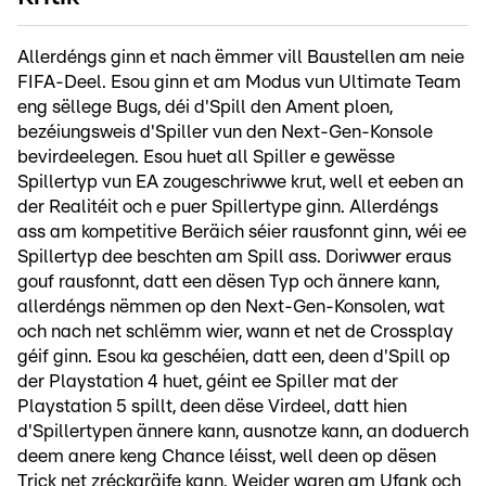
Allerdéngs ginn et nach ëmmer vill Baustellen am neie
FIFA-Deel. Esou ginn et am Modus vun Ultimate Team
eng sëllege Bugs, déi d'Spill den Ament ploen,
bezéiungsweis d'Spiller vun den Next-Gen-Konsole
bevirdeelegen. Esou huet all Spiller e gewësse
Spillertyp vun EA zougeschriwwe krut, well et eeben an
der Realitéit och e puer Spillertype ginn. Allerdéngs
ass am kompetitive Beräich séier rausfonnt ginn, wéi ee
Spillertyp dee beschten am Spill ass. Doriwwer eraus
gouf rausfonnt, datt een dësen Typ och ännere kann,
allerdéngs nëmmen op den Next-Gen-Konsolen, wat
och nach net schlëmm wier, wann et net de Crossplay
géif ginn. Esou ka geschéien, datt een, deen d'Spill op
der Playstation 4 huet, géint ee Spiller mat der
Playstation 5 spillt, deen dëse Virdeel, datt hien
d'Spillertypen ännere kann, ausnotze kann, an doduerch
deem anere keng Chance léisst, well deen op dësen
Trick net zréckgräife kann. Weider waren am Ufank och