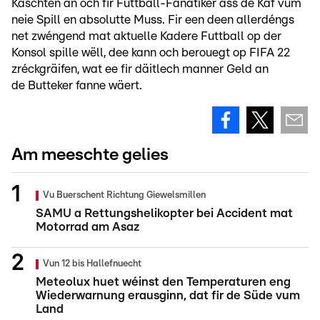
Käschten an och fir Futtball-Fanatiker ass de Kaf vum
neie Spill en absolutte Muss. Fir een deen allerdéngs
net zwéngend mat aktuelle Kadere Futtball op der
Konsol spille wëll, dee kann och berouegt op FIFA 22
zréckgräifen, wat ee fir däitlech manner Geld an
de Butteker fanne wäert.
Am meeschte gelies
Vu Buerschent Richtung Giewelsmillen
SAMU a Rettungshelikopter bei Accident mat
Motorrad am Asaz
Vun 12 bis Hallefnuecht
Meteolux huet wéinst den Temperaturen eng
Wiederwarnung erausginn, dat fir de Süde vum
Land