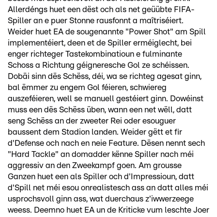
Allerdéngs huet een dëst och als net geüübte FIFA-
Spiller an e puer Stonne rausfonnt a maîtriséiert.
Weider huet EA de sougenannte "Power Shot" am Spill
implementéiert, deen et de Spiller erméiglecht, bei
enger richteger Tastekombinatioun e fulminante
Schoss a Richtung géigneresche Gol ze schéissen.
Dobäi sinn dës Schëss, déi, wa se richteg agesat ginn,
bal ëmmer zu engem Gol féieren, schwiereg
auszeféieren, well se manuell gestéiert ginn. Dowéinst
muss een dës Schëss üben, wann een net wëll, datt
seng Schëss an der zweeter Rei oder esouguer
baussent dem Stadion landen. Weider gëtt et fir
d'Defense och nach en neie Feature. Dësen nennt sech
"Hard Tackle" an domadder kënne Spiller nach méi
aggressiv an den Zweekampf goen. Am grousse
Ganzen huet een als Spiller och d'Impressioun, datt
d'Spill net méi esou onrealistesch ass an datt alles méi
usprochsvoll ginn ass, wat duerchaus z'iwwerzeege
weess. Deemno huet EA un de Kriticke vum leschte Joer