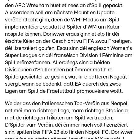
den AFC Wrexham huet et nees an d'Spill gepackt.
Ausserdeem soll am nächste Mount en Update
verëffentlecht ginn, deen de WM-Modus am Spill
implementéiert, soudatt d'Spiller d'WM am Katar
nospille kënnen. Doriwwer eraus ginn et elo fir déi
éischte Kéier an der Geschicht vu FIFA zwou Fraeligen,
déi lizenzéiert goufen. Esou sinn déi englesch Women's
Super League an déi franséisch Division 1 Féminine am
Spill erëmzefannen. Allerdéngs sinn a béiden
Divisiounen d'Spillerinnen net ëmmer mat hire
Spillergesiichter ze gesinn, wat fir e batteren Nogoût
suergt, wann ee bedenkt, datt EA duerch dës zwou
Ligen am Spill de Fraefuttball promouvéiere wollt.
Weider ass den italieneschen Top-Veräin aus Neapel
net méi mam richtege Logo, mam richtege Stadion a
mat de richtegen Trikoten am Spill vertrueden.
D'Spiller vum Veräin, déi ëmmer nach voll lizenzéiert
sinn, spillen bei FIFA 23 elo fir den Napoli FC. Doriwwer