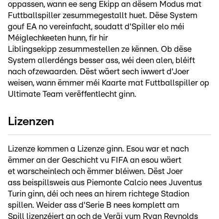
oppassen, wann ee seng Ekipp an dësem Modus mat
Futtballspiller zesummegestallt huet. Dëse System
gouf EA no vereinfacht, soudatt d'Spiller elo méi
Méiglechkeeten hunn, fir hir
Liblingsekipp zesummestellen ze kënnen. Ob dëse
System allerdéngs besser ass, wéi deen alen, bléift
nach ofzewaarden. Dëst wäert sech iwwert d'Joer
weisen, wann ëmmer méi Kaarte mat Futtballspiller op
Ultimate Team verëffentlecht ginn.
Lizenzen
Lizenze kommen a Lizenze ginn. Esou war et nach
ëmmer an der Geschicht vu FIFA an esou wäert
et warscheinlech och ëmmer bléiwen. Dëst Joer
ass beispillsweis aus Piemonte Calcio nees Juventus
Turin ginn, déi och nees an hirem richtege Stadion
spillen. Weider ass d'Serie B nees komplett am
Spill lizenzéiert an och de Veräi vum Ryan Reynolds