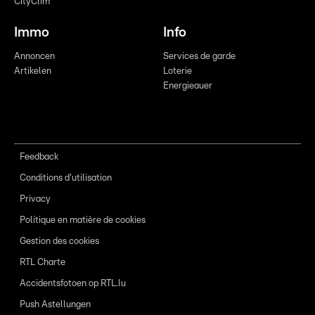
CityClim
Immo
Info
Annoncen
Services de garde
Artikelen
Loterie
Energieauer
Feedback
Conditions d'utilisation
Privacy
Politique en matière de cookies
Gestion des cookies
RTL Charte
Accidentsfotoen op RTL.lu
Push Astellungen