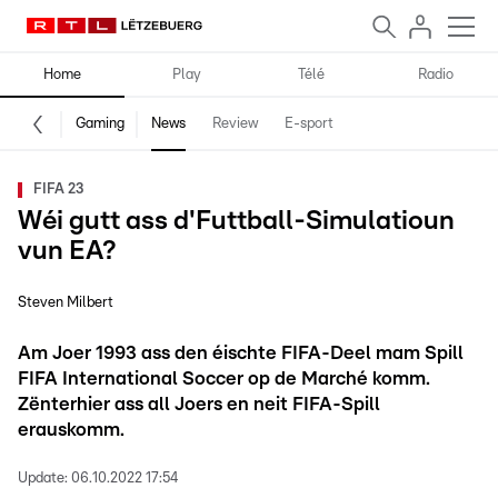
Home
Play
Télé
Radio
Gaming
News
Review
E-sport
FIFA 23
Wéi gutt ass d'Futtball-Simulatioun
vun EA?
Steven Milbert
Am Joer 1993 ass den éischte FIFA-Deel mam Spill
FIFA International Soccer op de Marché komm.
Zënterhier ass all Joers en neit FIFA-Spill
erauskomm.
Update:
06.10.2022 17:54