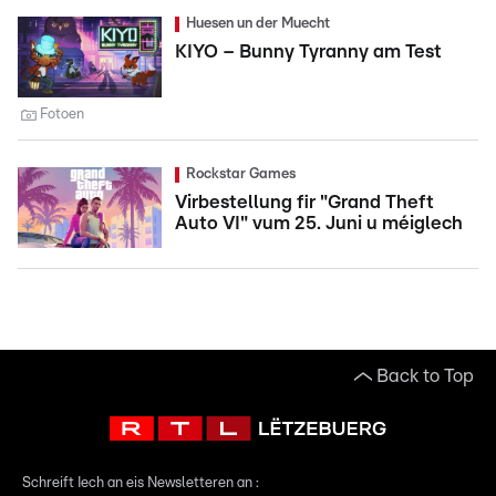
Huesen un der Muecht
KIYO – Bunny Tyranny am Test
Fotoen
Rockstar Games
Virbestellung fir "Grand Theft
Auto VI" vum 25. Juni u méiglech
Back to Top
Schreift Iech an eis Newsletteren an :