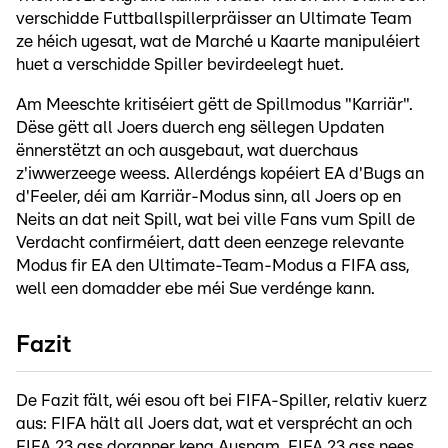
verschidde Futtballspillerpräisser an Ultimate Team
ze héich ugesat, wat de Marché u Kaarte manipuléiert
huet a verschidde Spiller bevirdeelegt huet.
Am Meeschte kritiséiert gëtt de Spillmodus "Karriär".
Dëse gëtt all Joers duerch eng sëllegen Updaten
ënnerstëtzt an och ausgebaut, wat duerchaus
z'iwwerzeege weess. Allerdéngs kopéiert EA d'Bugs an
d'Feeler, déi am Karriär-Modus sinn, all Joers op en
Neits an dat neit Spill, wat bei ville Fans vum Spill de
Verdacht confirméiert, datt deen eenzege relevante
Modus fir EA den Ultimate-Team-Modus a FIFA ass,
well een domadder ebe méi Sue verdénge kann.
Fazit
De Fazit fält, wéi esou oft bei FIFA-Spiller, relativ kuerz
aus: FIFA hält all Joers dat, wat et versprécht an och
FIFA 23 ass doranner keng Ausnam. FIFA 23 ass nees