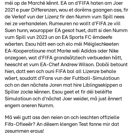
méi op de Marché kënnt. EA an d'FIFA haten am Joer
2021 e puer Differenzen, wou et dorëms gaangen ass, fir
de Verkaf vun der Lizenz fir den Numm vum Spill nees
nei ze verhandelen. Rumeuren no wollt d'FIFA ze vill
Suen hunn, wouropper EA gesot huet, datt si den Numm
vum Spill vun 2023 un an EA Sports FC ëmdeefe
wäerten. Esou hätt een och elo méi Méiglechkeeten
EA-Kooperatioune mat Marke wéi Adidas oder Nike
anzegoen, wat d'FIFA grondsätzlech verbueden hätt,
heescht et vum EA-Chef Andrew Wilson. Dobäi betount
hien, datt een och ouni FIFA bal all Lizenze behale
wäert, soudatt d'Fans vun der Futtball-Simulatioun
och an den nächste Joren mat hire Liblingsekippen a
Spiller zocke kënnen. Esou geet et fir déi beléifte
Simulatioun och d'nächst Joer weider, mä just ënnert
engem aneren Numm.
Mä wéi gutt ass den neien an och leschten offizielle
Fifa-Ofleeër? An dësem klengen Test fanne mir dat
zesummen eraus!