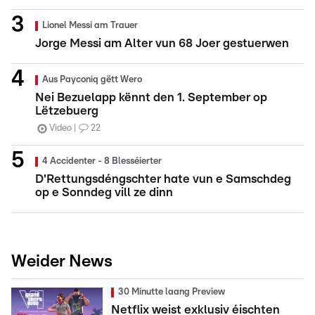
Lionel Messi am Trauer
Jorge Messi am Alter vun 68 Joer gestuerwen
Aus Payconiq gëtt Wero
Nei Bezuelapp kënnt den 1. September op
Lëtzebuerg
Video
22
4 Accidenter - 8 Blesséierter
D'Rettungsdéngschter hate vun e Samschdeg
op e Sonndeg vill ze dinn
Weider News
30 Minutte laang Preview
Netflix weist exklusiv éischten