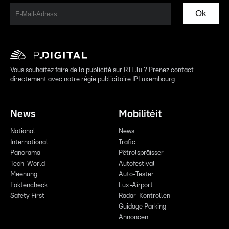
Ok
Vous souhaitez faire de la publicité sur RTL.lu ? Prenez contact
directement avec notre régie publicitaire IPLuxembourg
News
Mobilitéit
National
News
International
Trafic
Panorama
Pëtrolspräisser
Tech-World
Autofestival
Meenung
Auto-Tester
Faktencheck
Lux-Airport
Safety First
Radar-Kontrollen
Guidage Parking
Annoncen