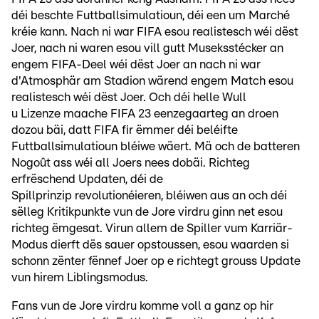
déi beschte Futtballsimulatioun, déi een um Marché
kréie kann. Nach ni war FIFA esou realistesch wéi dëst
Joer, nach ni waren esou vill gutt Museksstécker an
engem FIFA-Deel wéi dëst Joer an nach ni war
d'Atmosphär am Stadion wärend engem Match esou
realistesch wéi dëst Joer. Och déi helle Wull
u Lizenze maache FIFA 23 eenzegaarteg an droen
dozou bäi, datt FIFA fir ëmmer déi beléifte
Futtballsimulatioun bléiwe wäert. Mä och de batteren
Nogoût ass wéi all Joers nees dobäi. Richteg
erfrëschend Updaten, déi de
Spillprinzip revolutionéieren, bléiwen aus an och déi
sëlleg Kritikpunkte vun de Jore virdru ginn net esou
richteg ëmgesat. Virun allem de Spiller vum Karriär-
Modus dierft dës sauer opstoussen, esou waarden si
schonn zënter fënnef Joer op e richtegt grouss Update
vun hirem Liblingsmodus.
Fans vun de Jore virdru komme voll a ganz op hir