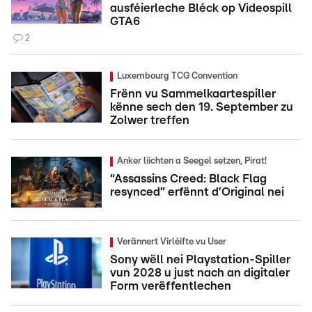
ausféierleche Bléck op Videospill
GTA6
2
Luxembourg TCG Convention
Frënn vu Sammelkaartespiller
kënne sech den 19. September zu
Zolwer treffen
Anker liichten a Seegel setzen, Pirat!
“Assassins Creed: Black Flag
resynced” erfënnt d’Original nei
Verännert Virléifte vu User
Sony wëll nei Playstation-Spiller
vun 2028 u just nach an digitaler
Form verëffentlechen