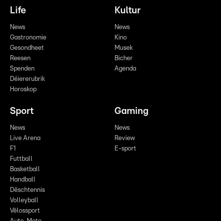
Life
Kultur
News
News
Gastronomie
Kino
Gesondheet
Musek
Reesen
Bicher
Spenden
Agenda
Déiererubrik
Horoskop
Sport
Gaming
News
News
Live Arena
Review
F1
E-sport
Futtball
Basketball
Handball
Dëschtennis
Volleyball
Vëlossport