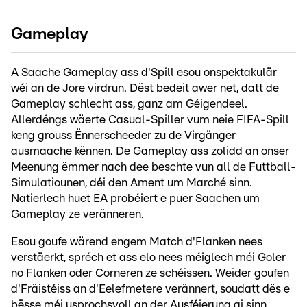
Gameplay
A Saache Gameplay ass d'Spill esou onspektakulär
wéi an de Jore virdrun. Dëst bedeit awer net, datt de
Gameplay schlecht ass, ganz am Géigendeel.
Allerdéngs wäerte Casual-Spiller vum neie FIFA-Spill
keng grouss Ënnerscheeder zu de Virgänger
ausmaache kënnen. De Gameplay ass zolidd an onser
Meenung ëmmer nach dee beschte vun all de Futtball-
Simulatiounen, déi den Ament um Marché sinn.
Natierlech huet EA probéiert e puer Saachen um
Gameplay ze veränneren.
Esou goufe wärend engem Match d'Flanken nees
verstäerkt, spréch et ass elo nees méiglech méi Goler
no Flanken oder Corneren ze schéissen. Weider goufen
d'Fräistéiss an d'Eelefmetere verännert, soudatt dës e
bësse méi usprochsvoll an der Ausféierung gi sinn.