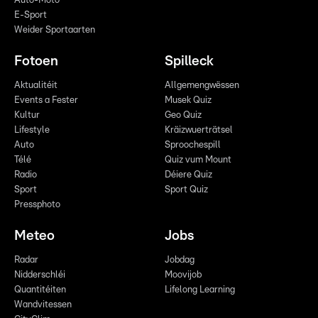
Auto-Moto
E-Sport
Weider Sportaarten
Fotoen
Spilleck
Aktualitéit
Allgemengwëssen
Events a Fester
Musek Quiz
Kultur
Geo Quiz
Lifestyle
Kräizwuerträtsel
Auto
Sproochespill
Télé
Quiz vum Mount
Radio
Déiere Quiz
Sport
Sport Quiz
Pressphoto
Meteo
Jobs
Radar
Jobdag
Nidderschléi
Moovijob
Quantitéiten
Lifelong Learning
Wandvitessen