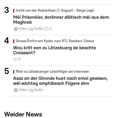
Invité vun der Redaktioun (7. August) - Serge Legil
Méi Prisonéier, dorënner däitlech méi aus dem
Maghreb
Video
Audio
2
Grouss Ëmfro am Kader vum RTL Readers' Choice
Wou kritt een zu Lëtzebuerg de beschte
Croissant?
9
Pilot vu Lëtzebuerger Läschfliger am Interview
Asaz an der Gironde huet nach emol gewisen,
wéi wichteg amphibesch Fligere sinn
Video
Audio
Weider News