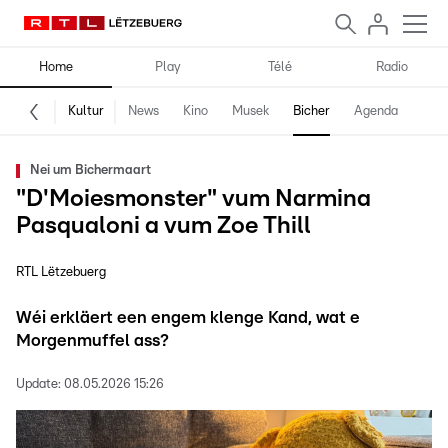
Home
Play
Télé
Radio
Kultur
News
Kino
Musek
Bicher
Agenda
Nei um Bichermaart
"D'Moiesmonster" vum Narmina
Pasqualoni a vum Zoe Thill
RTL Lëtzebuerg
Wéi erkläert een engem klenge Kand, wat e
Morgenmuffel ass?
Update:
08.05.2026 15:26