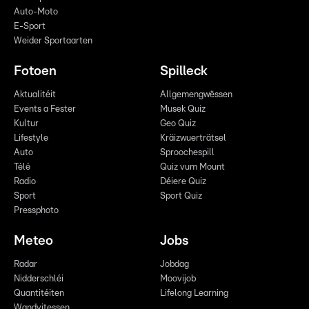
Auto-Moto
E-Sport
Weider Sportaarten
Fotoen
Spilleck
Aktualitéit
Allgemengwëssen
Events a Fester
Musek Quiz
Kultur
Geo Quiz
Lifestyle
Kräizwuerträtsel
Auto
Sproochespill
Télé
Quiz vum Mount
Radio
Déiere Quiz
Sport
Sport Quiz
Pressphoto
Meteo
Jobs
Radar
Jobdag
Nidderschléi
Moovijob
Quantitéiten
Lifelong Learning
Wandvitessen