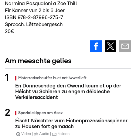
Narmina Pasqualoni a Zoe Thill
Fir Kanner vun 2 bis 6 Joer
ISBN 978-2-87996-275-7
Sprooch: Lëtzebuergesch
20€
Am meeschte gelies
Motorradschauffer huet net iwwerlieft
En Donneschdeg den Owend koum et op der
Héicht vu Schieren zu engem déidleche
Verkéiersaccident
Spezialekippen am Asaz
Éischt Näschter vum Eichenprozessionsspinner
zu Housen fort gemaach
Video
Audio
Fotoen