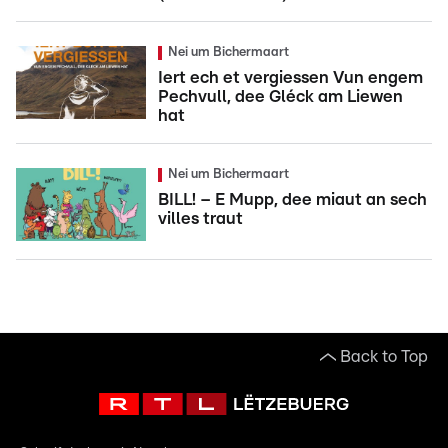
Nei um Bichermaart
Iert ech et vergiessen Vun engem
Pechvull, dee Gléck am Liewen
hat
Nei um Bichermaart
BILL! – E Mupp, dee miaut an sech
villes traut
Back to Top