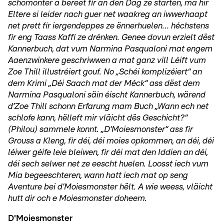
schomonter a bereet fir an den Dag ze starten, mä hir
Eltere si leider nach guer net waakreg an iwwerhaapt
net prett fir iergendeppes ze ënnerhuelen… héchstens
fir eng Taass Kaffi ze drénken. Genee dovun erzielt dëst
Kannerbuch, dat vum Narmina Pasqualoni mat engem
Aaenzwinkere geschriwwen a mat ganz vill Léift vum
Zoe Thill illustréiert gouf. No „Schéi komplizéiert“ an
dem Krimi „Déi Saach mat der Méck“ ass dëst dem
Narmina Pasqualoni säin éischt Kannerbuch, wärend
d’Zoe Thill schonn Erfarung mam Buch „Wann ech net
schlofe kann, hëlleft mir vläicht dës Geschicht?“
(Philou) sammele konnt. „D‘Moiesmonster“ ass fir
Grouss a Kleng, fir déi, déi moies opkommen, an déi, déi
léiwer géife leie bleiwen, fir déi mat den Iddien an déi,
déi sech selwer net ze eescht huelen. Loosst iech vum
Mia begeeschteren, wann hatt iech mat op seng
Aventure bei d’Moiesmonster hëlt. A wie weess, vläicht
hutt dir och e Moiesmonster doheem.
D'Moiesmonster