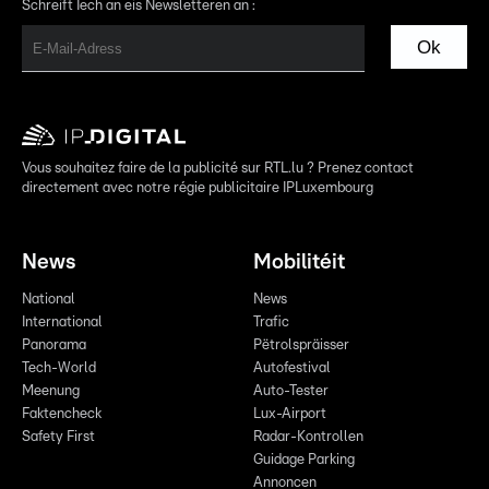
Schreift Iech an eis Newsletteren an :
Ok
Vous souhaitez faire de la publicité sur RTL.lu ? Prenez contact
directement avec notre régie publicitaire IPLuxembourg
News
Mobilitéit
National
News
International
Trafic
Panorama
Pëtrolspräisser
Tech-World
Autofestival
Meenung
Auto-Tester
Faktencheck
Lux-Airport
Safety First
Radar-Kontrollen
Guidage Parking
Annoncen