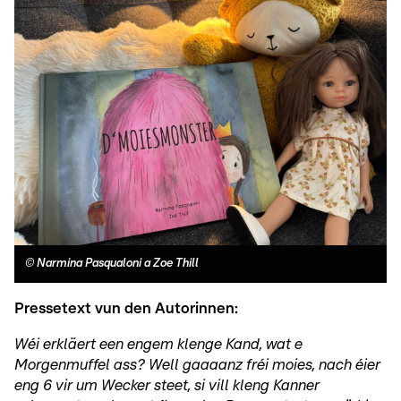
©
Narmina Pasqualoni a Zoe Thill
Pressetext vun den Autorinnen:
Wéi erkläert een engem klenge Kand, wat e
Morgenmuffel ass? Well gaaaanz fréi moies, nach éier
eng 6 vir um Wecker steet, si vill kleng Kanner