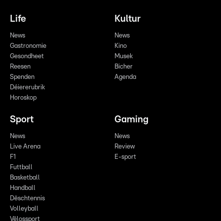
Life
Kultur
News
News
Gastronomie
Kino
Gesondheet
Musek
Reesen
Bicher
Spenden
Agenda
Déiererubrik
Horoskop
Sport
Gaming
News
News
Live Arena
Review
F1
E-sport
Futtball
Basketball
Handball
Dëschtennis
Volleyball
Vëlossport