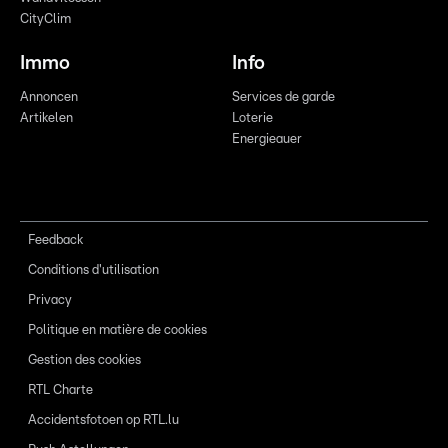
CityClim
Immo
Info
Annoncen
Services de garde
Artikelen
Loterie
Energieauer
Feedback
Conditions d'utilisation
Privacy
Politique en matière de cookies
Gestion des cookies
RTL Charte
Accidentsfotoen op RTL.lu