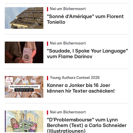
Nei um Bichermaart
"Sonné d'Amérique" vum Florent
Toniello
Nei um Bichermaart
"Saudade, I Spoke Your Language"
vum Flame Darinov
Young Authors Contest 2026
Kanner a Jonker bis 16 Joer
kënnen hir Texter aschécken!
Nei um Bichermaart
"D'Problemsbourse" vum Lynn
Berchem (Text) a Carlo Schneider
(Illustratiounen)