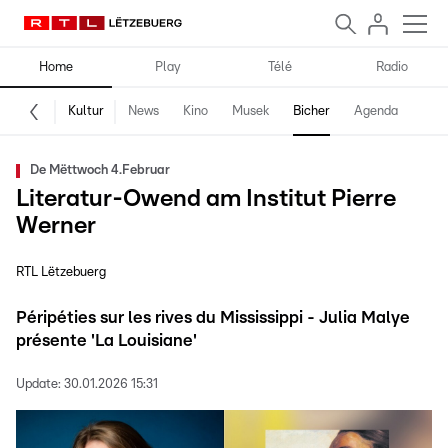
Home
Play
Télé
Radio
Kultur
News
Kino
Musek
Bicher
Agenda
De Mëttwoch 4.Februar
Literatur-Owend am Institut Pierre
Werner
RTL Lëtzebuerg
Péripéties sur les rives du Mississippi - Julia Malye
présente 'La Louisiane'
Update:
30.01.2026 15:31