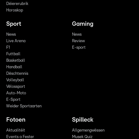
Déiererubrik
Horoskop
Sport
Gaming
News
News
Live Arena
Review
F1
E-sport
Futtball
Basketball
Handball
Dëschtennis
Volleyball
Vëlossport
Auto-Moto
E-Sport
Weider Sportaarten
Fotoen
Spilleck
Aktualitéit
Allgemengwëssen
Events a Fester
Musek Quiz