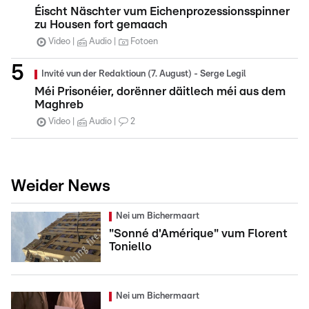
Éischt Näschter vum Eichenprozessionsspinner
zu Housen fort gemaach
Video
Audio
Fotoen
Invité vun der Redaktioun (7. August) - Serge Legil
Méi Prisonéier, dorënner däitlech méi aus dem
Maghreb
Video
Audio
2
Weider News
Nei um Bichermaart
"Sonné d'Amérique" vum Florent
Toniello
Nei um Bichermaart