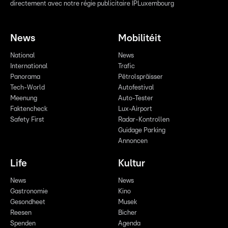
directement avec notre régie publicitaire IPLuxembourg
News
Mobilitéit
National
News
International
Trafic
Panorama
Pëtrolspräisser
Tech-World
Autofestival
Meenung
Auto-Tester
Faktencheck
Lux-Airport
Safety First
Radar-Kontrollen
Guidage Parking
Annoncen
Life
Kultur
News
News
Gastronomie
Kino
Gesondheet
Musek
Reesen
Bicher
Spenden
Agenda