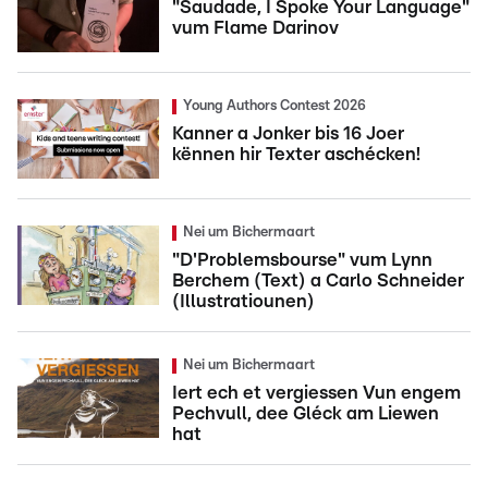
"Saudade, I Spoke Your Language"
vum Flame Darinov
Young Authors Contest 2026
Kanner a Jonker bis 16 Joer
kënnen hir Texter aschécken!
Nei um Bichermaart
"D'Problemsbourse" vum Lynn
Berchem (Text) a Carlo Schneider
(Illustratiounen)
Nei um Bichermaart
Iert ech et vergiessen Vun engem
Pechvull, dee Gléck am Liewen
hat