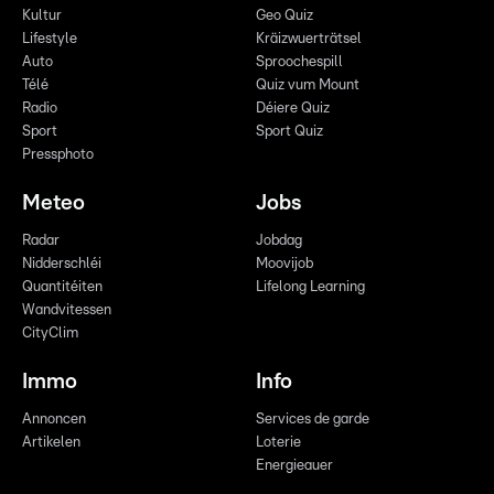
Kultur
Geo Quiz
Lifestyle
Kräizwuerträtsel
Auto
Sproochespill
Télé
Quiz vum Mount
Radio
Déiere Quiz
Sport
Sport Quiz
Pressphoto
Meteo
Jobs
Radar
Jobdag
Nidderschléi
Moovijob
Quantitéiten
Lifelong Learning
Wandvitessen
CityClim
Immo
Info
Annoncen
Services de garde
Artikelen
Loterie
Energieauer