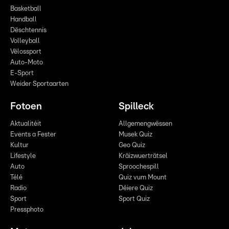
Basketball
Handball
Dëschtennis
Volleyball
Vëlossport
Auto-Moto
E-Sport
Weider Sportaarten
Fotoen
Spilleck
Aktualitéit
Allgemengwëssen
Events a Fester
Musek Quiz
Kultur
Geo Quiz
Lifestyle
Kräizwuerträtsel
Auto
Sproochespill
Télé
Quiz vum Mount
Radio
Déiere Quiz
Sport
Sport Quiz
Pressphoto