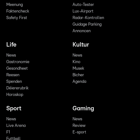
Meenung
Auto-Tester
Faktencheck
Lux-Airport
Safety First
Radar-Kontrollen
Guidage Parking
Annoncen
Life
Kultur
News
News
Gastronomie
Kino
Gesondheet
Musek
Reesen
Bicher
Spenden
Agenda
Déiererubrik
Horoskop
Sport
Gaming
News
News
Live Arena
Review
F1
E-sport
Futtball