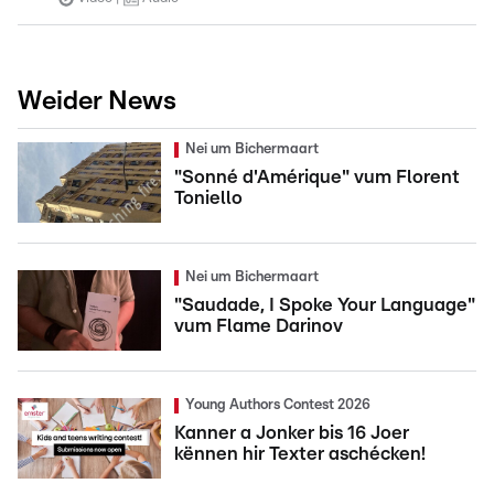
Weider News
Nei um Bichermaart
"Sonné d'Amérique" vum Florent
Toniello
Nei um Bichermaart
"Saudade, I Spoke Your Language"
vum Flame Darinov
Young Authors Contest 2026
Kanner a Jonker bis 16 Joer
kënnen hir Texter aschécken!