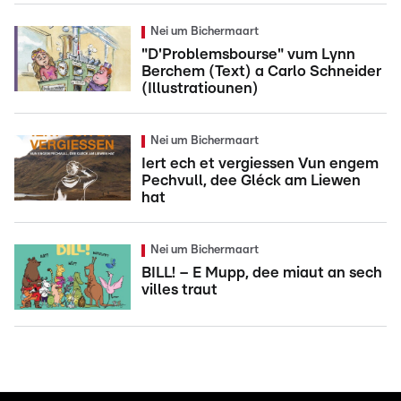
Nei um Bichermaart
"D'Problemsbourse" vum Lynn
Berchem (Text) a Carlo Schneider
(Illustratiounen)
Nei um Bichermaart
Iert ech et vergiessen Vun engem
Pechvull, dee Gléck am Liewen
hat
Nei um Bichermaart
BILL! – E Mupp, dee miaut an sech
villes traut