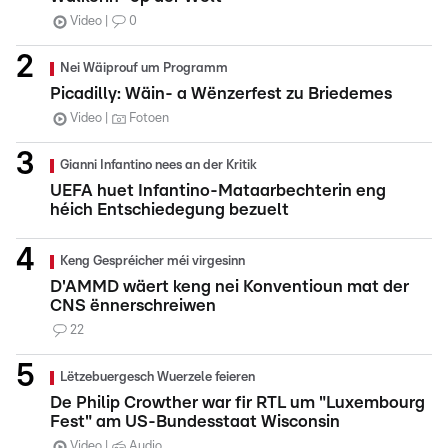
Video
0
Nei Wäiprouf um Programm
Picadilly: Wäin- a Wënzerfest zu Briedemes
Video
Fotoen
Gianni Infantino nees an der Kritik
UEFA huet Infantino-Mataarbechterin eng
héich Entschiedegung bezuelt
Keng Gespréicher méi virgesinn
D'AMMD wäert keng nei Konventioun mat der
CNS ënnerschreiwen
22
Lëtzebuergesch Wuerzele feieren
De Philip Crowther war fir RTL um "Luxembourg
Fest" am US-Bundesstaat Wisconsin
Video
Audio