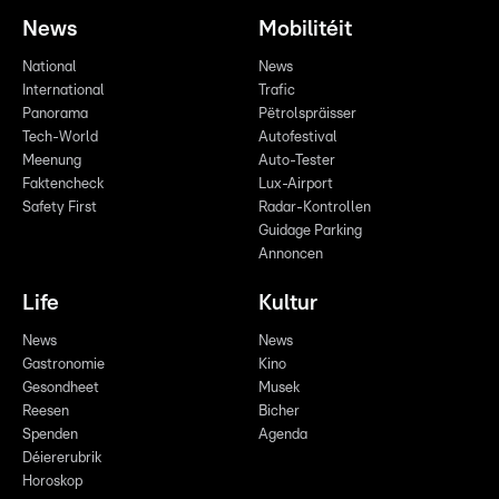
News
Mobilitéit
National
News
International
Trafic
Panorama
Pëtrolspräisser
Tech-World
Autofestival
Meenung
Auto-Tester
Faktencheck
Lux-Airport
Safety First
Radar-Kontrollen
Guidage Parking
Annoncen
Life
Kultur
News
News
Gastronomie
Kino
Gesondheet
Musek
Reesen
Bicher
Spenden
Agenda
Déiererubrik
Horoskop