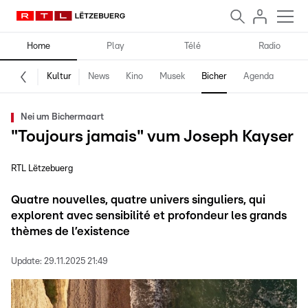
Home
Play
Télé
Radio
Kultur
News
Kino
Musek
Bicher
Agenda
Nei um Bichermaart
"Toujours jamais" vum Joseph Kayser
RTL Lëtzebuerg
Quatre nouvelles, quatre univers singuliers, qui
explorent avec sensibilité et profondeur les grands
thèmes de l’existence
Update:
29.11.2025 21:49