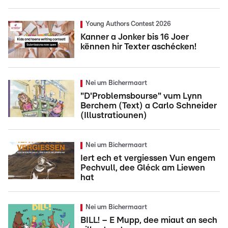
Young Authors Contest 2026
Kanner a Jonker bis 16 Joer
kënnen hir Texter aschécken!
Nei um Bichermaart
"D'Problemsbourse" vum Lynn
Berchem (Text) a Carlo Schneider
(Illustratiounen)
Nei um Bichermaart
Iert ech et vergiessen Vun engem
Pechvull, dee Gléck am Liewen
hat
Nei um Bichermaart
BILL! – E Mupp, dee miaut an sech