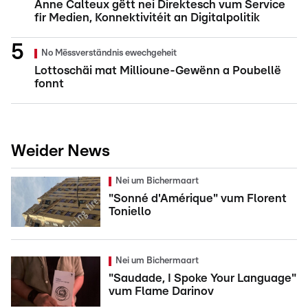
Anne Calteux gëtt nei Direktesch vum Service
fir Medien, Konnektivitéit an Digitalpolitik
No Mëssverständnis ewechgeheit
Lottoschäi mat Millioune-Gewënn a Poubellë
fonnt
Weider News
Nei um Bichermaart
"Sonné d'Amérique" vum Florent
Toniello
Nei um Bichermaart
"Saudade, I Spoke Your Language"
vum Flame Darinov