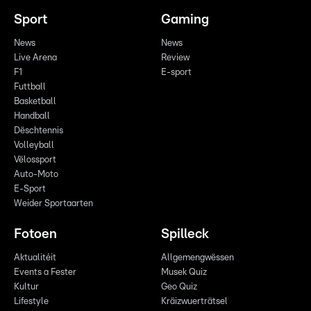
Sport
Gaming
News
News
Live Arena
Review
F1
E-sport
Futtball
Basketball
Handball
Dëschtennis
Volleyball
Vëlossport
Auto-Moto
E-Sport
Weider Sportaarten
Fotoen
Spilleck
Aktualitéit
Allgemengwëssen
Events a Fester
Musek Quiz
Kultur
Geo Quiz
Lifestyle
Kräizwuerträtsel