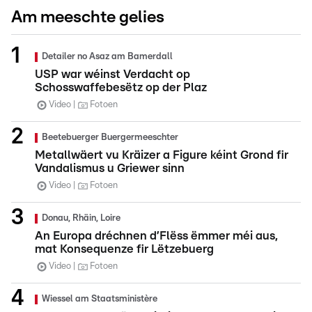
Am meeschte gelies
Detailer no Asaz am Bamerdall
USP war wéinst Verdacht op
Schosswaffebesëtz op der Plaz
Video
Fotoen
Beetebuerger Buergermeeschter
Metallwäert vu Kräizer a Figure kéint Grond fir
Vandalismus u Griewer sinn
Video
Fotoen
Donau, Rhäin, Loire
An Europa dréchnen d’Flëss ëmmer méi aus,
mat Konsequenze fir Lëtzebuerg
Video
Fotoen
Wiessel am Staatsministère