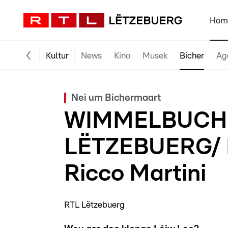
Hom
Kultur
News
Kino
Musek
Bicher
Ag
Nei um Bichermaart
WIMMELBUCH
LËTZEBUERG/
Ricco Martini
RTL Lëtzebuerg