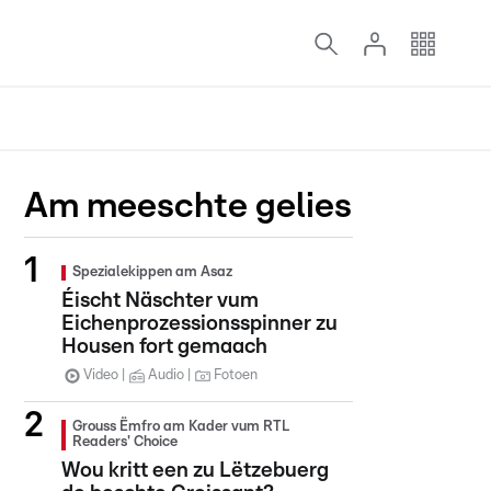
Am meeschte gelies
Spezialekippen am Asaz
Éischt Näschter vum
Eichenprozessionsspinner zu
Housen fort gemaach
Video
Audio
Fotoen
Grouss Ëmfro am Kader vum RTL
Readers' Choice
Wou kritt een zu Lëtzebuerg