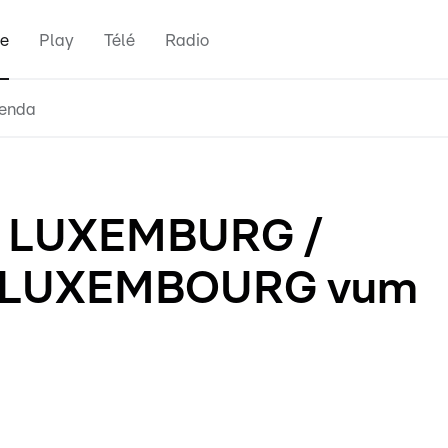
e
Play
Télé
Radio
enda
 LUXEMBURG /
 LUXEMBOURG vum