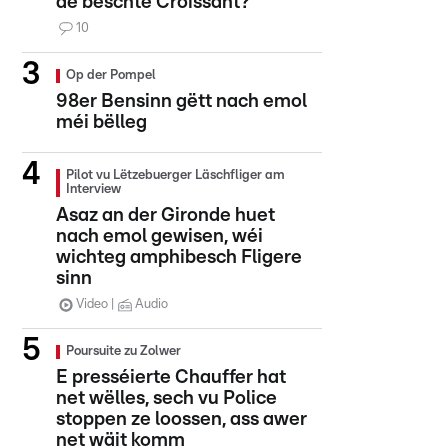
de beschte Croissant?
10
Op der Pompel
98er Bensinn gëtt nach emol
méi bëlleg
Pilot vu Lëtzebuerger Läschfliger am
Interview
Asaz an der Gironde huet
nach emol gewisen, wéi
wichteg amphibesch Fligere
sinn
Video
Audio
Poursuite zu Zolwer
E presséierte Chauffer hat
net wëlles, sech vu Police
stoppen ze loossen, ass awer
net wäit komm