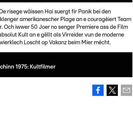
e risege wäissen Hai suergt fir Panik bei den
klenger amerikanescher Plage an e couragéiert Team
. Och iwwer 50 Joer no senger Premiere ass de Film
olut Kult an e gëllt als Virreider vun de moderne
wierklech Loscht op Vakanz beim Mier mécht.
hinn 1975: Kultfilmer