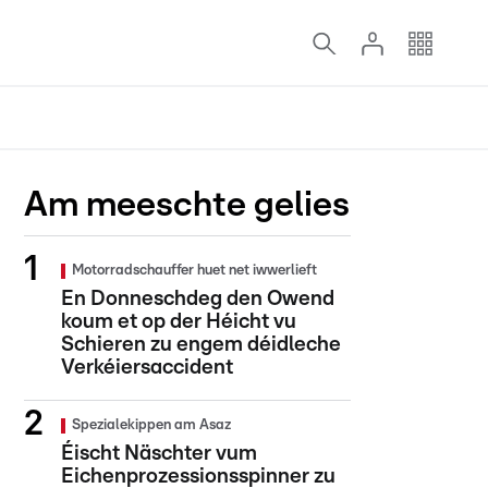
Am meeschte gelies
Motorradschauffer huet net iwwerlieft
En Donneschdeg den Owend
koum et op der Héicht vu
Schieren zu engem déidleche
Verkéiersaccident
Spezialekippen am Asaz
Éischt Näschter vum
Eichenprozessionsspinner zu