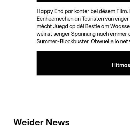
Happy End par konter bei dësem Film. D
Eenheemechen an Touristen vun enger 
mécht Juegd op déi Bestie am Waasser
wéinst senger Spannung nach ëmmer abs
Summer-Blockbuster. Obwuel e lo net 
Hitmasc
Weider News