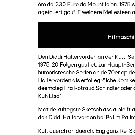
ëm déi 330 Euro de Mount leien. 1975 
agefouert gouf. E weidere Meilesteen an
Hitmaschi
Den Diddi Hallervorden an der Kult-S
1975. 20 Folgen gouf et, zur Haapt-Se
humoristesche Serien an de 70er op der
Hallervorden als erfollegräiche Komiker
deemoleg Fra Rotraud Schindler oder d
Kuh Elsa'
Mat de kultegste Sketsch ass a bleift
den Diddi Hallervorden bei Palim Palim
Kult duerch an duerch. Eng ganz Rei Sk