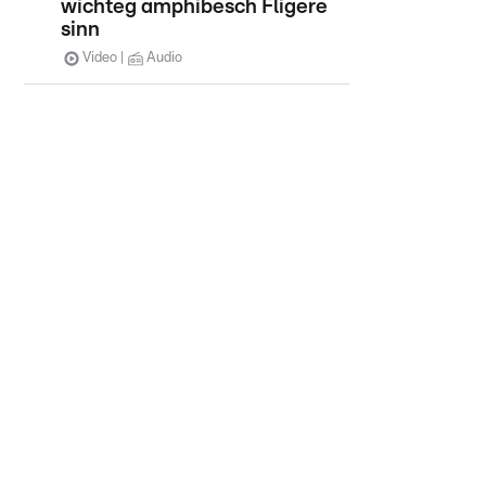
wichteg amphibesch Fligere
sinn
Video
Audio