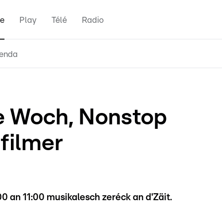
e
Play
Télé
Radio
enda
e Woch, Nonstop
filmer
0 an 11:00 musikalesch zeréck an d'Zäit.