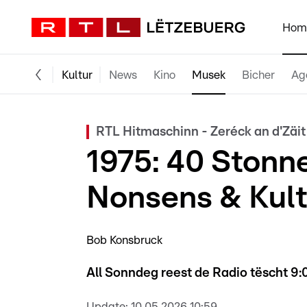
Hom
Kultur
News
Kino
Musek
Bicher
Ag
RTL Hitmaschinn - Zeréck an d'Zäit
1975: 40 Stonn
Nonsens & Kult
Bob Konsbruck
All Sonndeg reest de Radio tëscht 9:0
Update:
10.05.2026 10:59