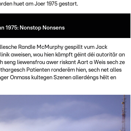
rden huet am Joer 1975 gestart.
n 1975: Nonstop Nonsens
rebellesche Randle McMurphy gespillt vum Jack
inik aweisen, wou hien kämpft géint déi autoritär an
h seng liewensfrou awer riskant Aart a Weis sech ze
ethargesch Patienten ronderëm hien, sech net alles
nger Onmass kultegen Szenen allerdéngs hëlt en