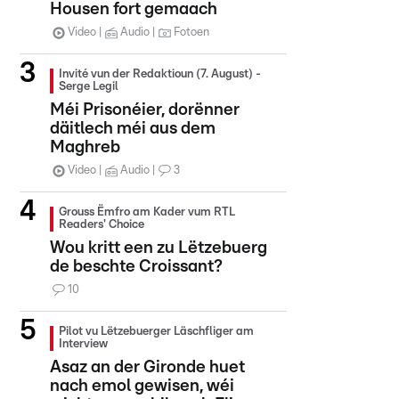
Housen fort gemaach
Video
Audio
Fotoen
Invité vun der Redaktioun (7. August) -
Serge Legil
Méi Prisonéier, dorënner
däitlech méi aus dem
Maghreb
Video
Audio
3
Grouss Ëmfro am Kader vum RTL
Readers' Choice
Wou kritt een zu Lëtzebuerg
de beschte Croissant?
10
Pilot vu Lëtzebuerger Läschfliger am
Interview
Asaz an der Gironde huet
nach emol gewisen, wéi