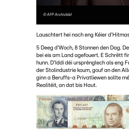
©
AFP Archivbild
Lauschtert hei nach eng Kéier d'Hitma
5 Deeg d'Woch, 8 Stonnen den Dag. De
bei eis am Land agefouert. E Schrëtt 
hunn. D'Iddi déi ursprénglech als eng 
der Stolindustrie koum, gouf an den A
ginn a Beruffs-a Privatliewen sollte m
Realitéit, an dat bis Haut.