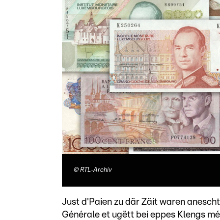
©
RTL-Archiv
Just d'Paien zu där Zäit waren anescht
Générale et ugëtt bei eppes Klengs m