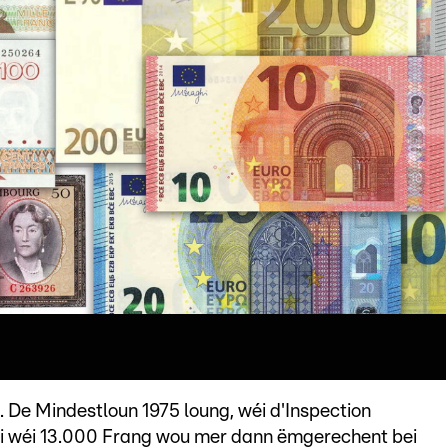
. De Mindestloun 1975 loung, wéi d'Inspection
éi wéi 13.000 Frang wou mer dann ëmgerechent bei