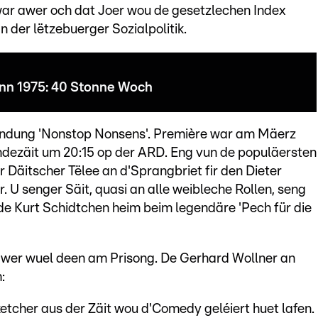
war awer och dat Joer wou de gesetzlechen Index
 der lëtzebuerger Sozialpolitik.
nn 1975: 40 Stonne Woch
endung 'Nonstop Nonsens'. Première war am Mäerz
ndezäit um 20:15 op der ARD. Eng vun de populäersten
 Däitscher Tëlee an d'Sprangbriet fir den Dieter
. U senger Säit, quasi an alle weibleche Rollen, seng
e Kurt Schidtchen heim beim legendäre 'Pech für die
 awer wuel deen am Prisong. De Gerhard Wollner an
:
etcher aus der Zäit wou d'Comedy geléiert huet lafen.