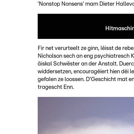
'Nonstop Nonsens' mam Dieter Hallevo
Hitmaschin
Fir net verurteelt ze ginn, léisst de 
Nicholson sech an eng psychiatresch Kl
äiskal Schwëster an der Anstalt. Duerc
widdersetzen, encouragéiert hien déi l
gefalen ze loossen. D'Geschicht mat e
tragescht Enn.