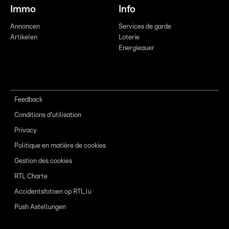
Immo
Info
Annoncen
Services de garde
Artikelen
Loterie
Energieauer
Feedback
Conditions d'utilisation
Privacy
Politique en matière de cookies
Gestion des cookies
RTL Charte
Accidentsfotoen op RTL.lu
Push Astellungen