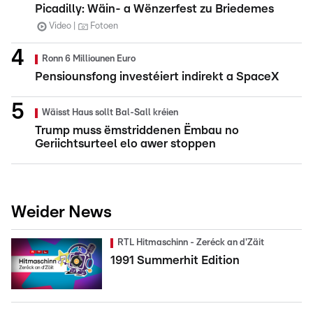
Picadilly: Wäin- a Wënzerfest zu Briedemes
Video
Fotoen
Ronn 6 Milliounen Euro
Pensiounsfong investéiert indirekt a SpaceX
Wäisst Haus sollt Bal-Sall kréien
Trump muss ëmstriddenen Ëmbau no
Geriichtsurteel elo awer stoppen
Weider News
RTL Hitmaschinn - Zeréck an d'Zäit
1991 Summerhit Edition