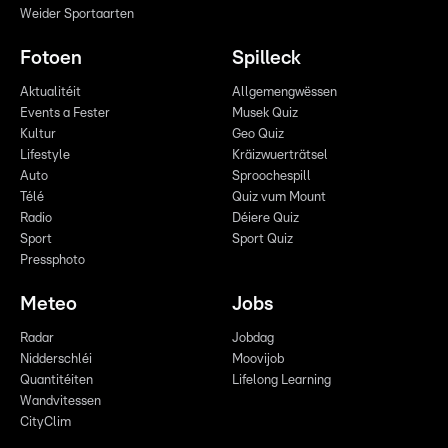
Weider Sportaarten
Fotoen
Spilleck
Aktualitéit
Allgemengwëssen
Events a Fester
Musek Quiz
Kultur
Geo Quiz
Lifestyle
Kräizwuerträtsel
Auto
Sproochespill
Télé
Quiz vum Mount
Radio
Déiere Quiz
Sport
Sport Quiz
Pressphoto
Meteo
Jobs
Radar
Jobdag
Nidderschléi
Moovijob
Quantitéiten
Lifelong Learning
Wandvitessen
CityClim