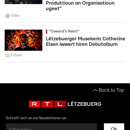
Produktioun an Organisatioun
ugeet"
Video
"Coward's Heart"
Lëtzebuerger Musekerin Catherine
Elsen iwwert hiren Debutalbum
Fotoen
Back to Top
Schreift Iech an eis Newsletteren an :
Ok