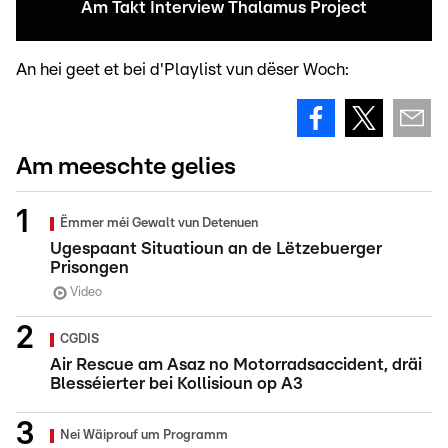
Am Takt Interview Thalamus Project
An hei geet et bei d'Playlist vun dëser Woch:
Am meeschte gelies
Ëmmer méi Gewalt vun Detenuen
Ugespaant Situatioun an de Lëtzebuerger
Prisongen
Video
CGDIS
Air Rescue am Asaz no Motorradsaccident, dräi
Blesséierter bei Kollisioun op A3
Nei Wäiprouf um Programm