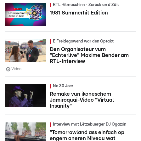
RTL Hitmaschinn - Zeréck an d'Zäit
1981 Summerhit Edition
E Freidegowend war den Optakt
Den Organisateur vum
"Echterlive" Maxime Bender am
RTL-Interview
Video
No 30 Joer
Remake vun ikoneschem
Jamiroquai-Video "Virtual
Insanity"
Interview mat Lëtzebuerger DJ Ogazón
"Tomorrowland ass einfach op
engem aneren Niveau wat