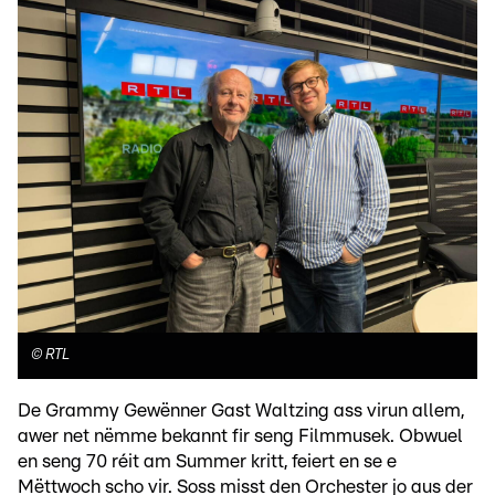
©
RTL
De Grammy Gewënner Gast Waltzing ass virun allem,
awer net nëmme bekannt fir seng Filmmusek. Obwuel
en seng 70 réit am Summer kritt, feiert en se e
Mëttwoch scho vir. Soss misst den Orchester jo aus der