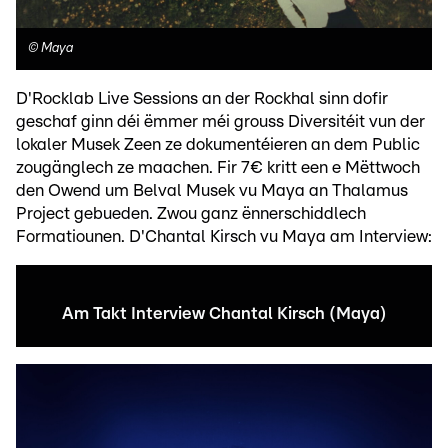
©
Maya
D'Rocklab Live Sessions an der Rockhal sinn dofir
geschaf ginn déi ëmmer méi grouss Diversitéit vun der
lokaler Musek Zeen ze dokumentéieren an dem Public
zougänglech ze maachen. Fir 7€ kritt een e Mëttwoch
den Owend um Belval Musek vu Maya an Thalamus
Project gebueden. Zwou ganz ënnerschiddlech
Formatiounen. D'Chantal Kirsch vu Maya am Interview:
Am Takt Interview Chantal Kirsch (Maya)