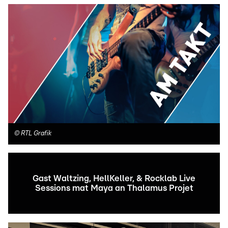
©
RTL Grafik
Gast Waltzing, HellKeller, & Rocklab Live
Sessions mat Maya an Thalamus Projet