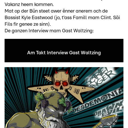
Vakanz heem kommen.
Mat op der Bün steet awer ënner anerem och de
Bassist Kyle Eastwood (jo, t'ass Famill mam Clint. Säi
Fils fir genee ze sinn).
De ganzen Interview mam Gast Waltzing:
Am Takt Interview Gast Waltzing