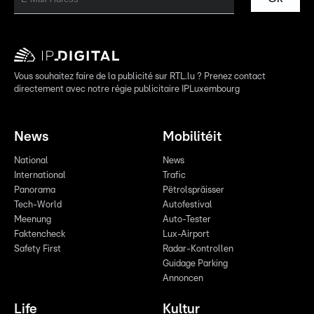
Vous souhaitez faire de la publicité sur RTL.lu ? Prenez contact
directement avec notre régie publicitaire IPLuxembourg
News
Mobilitéit
National
News
International
Trafic
Panorama
Pëtrolspräisser
Tech-World
Autofestival
Meenung
Auto-Tester
Faktencheck
Lux-Airport
Safety First
Radar-Kontrollen
Guidage Parking
Annoncen
Life
Kultur