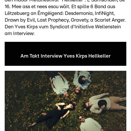
16. Mee ass et nees esou wäit. Et spille 6 Band aus
Lëtzebuerg an Ëmgéigend: Desdemonia, InfiNight,
Drawn by Evil, Last Prophecy, Gravety, a Scarlet Anger.
Den Yves Kirps vum Syndicat d'Initiative Wellenstein
am Interview:
Am Takt Interview Yves Kirps Hellkeller