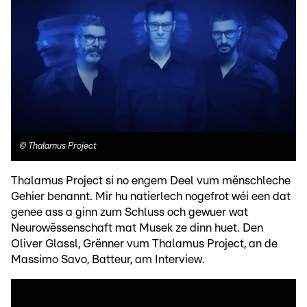
©
Thalamus Project
Thalamus Project si no engem Deel vum mënschleche
Gehier benannt. Mir hu natierlech nogefrot wéi een dat
genee ass a ginn zum Schluss och gewuer wat
Neurowëssenschaft mat Musek ze dinn huet. Den
Oliver Glassl, Grënner vum Thalamus Project, an de
Massimo Savo, Batteur, am Interview.