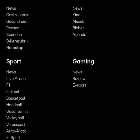
News
News
Gastronomie
Kino
Gesondheet
Musek
Reesen
Bicher
Spenden
Agenda
Déiererubrik
Horoskop
Sport
Gaming
News
News
Live Arena
Review
F1
E-sport
Futtball
Basketball
Handball
Dëschtennis
Volleyball
Vëlossport
Auto-Moto
E-Sport