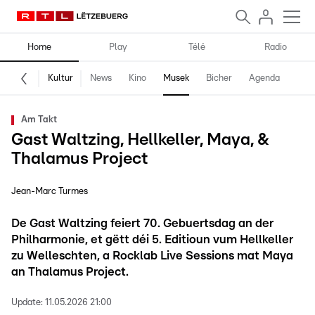
Home
Play
Télé
Radio
Kultur
News
Kino
Musek
Bicher
Agenda
Am Takt
Gast Waltzing, Hellkeller, Maya, &
Thalamus Project
Jean-Marc Turmes
De Gast Waltzing feiert 70. Gebuertsdag an der
Philharmonie, et gëtt déi 5. Editioun vum Hellkeller
zu Welleschten, a Rocklab Live Sessions mat Maya
an Thalamus Project.
Update:
11.05.2026 21:00