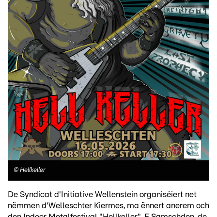
©
Hellkeller
De Syndicat d'Initiative Wellenstein organiséiert net
nëmmen d'Welleschter Kiermes, ma ënnert anerem och
den Indoor Metalfestival "Hellkeller". E Samschden, de