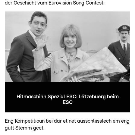
der Geschicht vum Eurovision Song Contest.
Hitmaschinn Spezial ESC: Lëtzebuerg beim
ESC
Eng Kompetitioun bei där et net ausschliisslech ëm eng
gutt Stëmm geet.