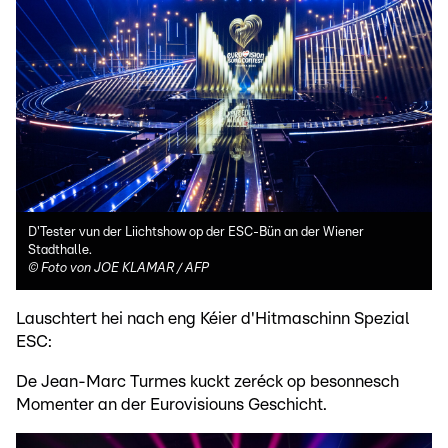
D'Tester vun der Liichtshow op der ESC-Bün an der Wiener
Stadthalle.
©
Foto von JOE KLAMAR / AFP
Lauschtert hei nach eng Kéier d'Hitmaschinn Spezial
ESC:
De Jean-Marc Turmes kuckt zeréck op besonnesch
Momenter an der Eurovisiouns Geschicht.