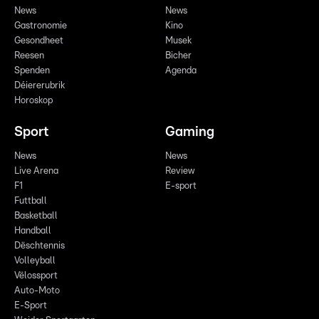
News
News
Gastronomie
Kino
Gesondheet
Musek
Reesen
Bicher
Spenden
Agenda
Déiererubrik
Horoskop
Sport
Gaming
News
News
Live Arena
Review
F1
E-sport
Futtball
Basketball
Handball
Dëschtennis
Volleyball
Vëlossport
Auto-Moto
E-Sport