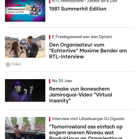
RTL Hitmaschinn - Zeréck an d'Zäit
1981 Summerhit Edition
E Freidegowend war den Optakt
Den Organisateur vum
"Echterlive" Maxime Bender am
RTL-Interview
Video
No 30 Joer
Remake vun ikoneschem
Jamiroquai-Video "Virtual
Insanity"
Interview mat Lëtzebuerger DJ Ogazón
"Tomorrowland ass einfach op
engem aneren Niveau wat
Produktioun an Organisatioun