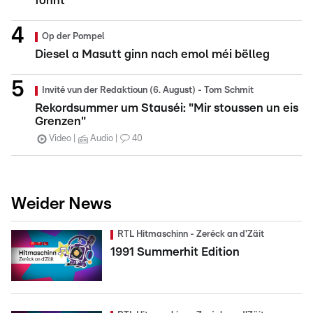
fonnt
Op der Pompel
Diesel a Masutt ginn nach emol méi bëlleg
Invité vun der Redaktioun (6. August) - Tom Schmit
Rekordsummer um Stauséi: "Mir stoussen un eis
Grenzen"
Video
Audio
40
Weider News
RTL Hitmaschinn - Zeréck an d'Zäit
1991 Summerhit Edition