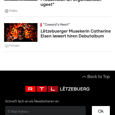
ugeet"
Video
"Coward's Heart"
Lëtzebuerger Musekerin Catherine
Elsen iwwert hiren Debutalbum
Fotoen
Back to Top
Schreift Iech an eis Newsletteren an :
Ok