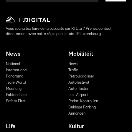
Vous souhaitez faire de la publicité sur RTL.lu ? Prenez contact
directement avec notre régie publicitaire IPLuxembourg
News
Mobilitéit
National
News
International
Trafic
Panorama
Pëtrolspräisser
Tech-World
Autofestival
Meenung
Auto-Tester
Faktencheck
Lux-Airport
Safety First
Radar-Kontrollen
Guidage Parking
Annoncen
Life
Kultur