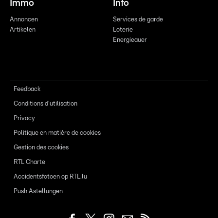
Immo
Info
Annoncen
Services de garde
Artikelen
Loterie
Energieauer
Feedback
Conditions d'utilisation
Privacy
Politique en matière de cookies
Gestion des cookies
RTL Charte
Accidentsfotoen op RTL.lu
Push Astellungen