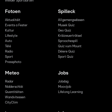
Weider Sportaarten
Fotoen
Spilleck
Aktualitéit
Allgemengwëssen
Events a Fester
Musek Quiz
Kultur
Geo Quiz
Lifestyle
Kräizwuerträtsel
Auto
Sproochespill
Télé
Quiz vum Mount
Radio
Déiere Quiz
Sport
Sport Quiz
Pressphoto
Meteo
Jobs
Radar
Jobdag
Nidderschléi
Moovijob
Quantitéiten
Lifelong Learning
Wandvitessen
CityClim