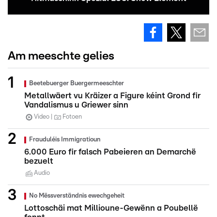
Am meeschte gelies
Beetebuerger Buergermeeschter
Metallwäert vu Kräizer a Figure kéint Grond fir
Vandalismus u Griewer sinn
Video
Fotoen
Frauduléis Immigratioun
6.000 Euro fir falsch Pabeieren an Demarchë
bezuelt
Audio
No Mëssverständnis ewechgeheit
Lottoschäi mat Millioune-Gewënn a Poubellë