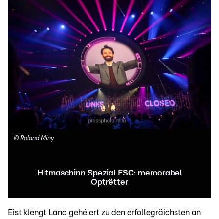
©
Roland Miny
Hitmaschinn Spezial ESC: memorabel
Optrëtter
Eist klengt Land gehéiert zu den erfollegräichsten an