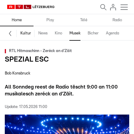
Home
Play
Télé
Radio
Kultur
News
Kino
Musek
Bicher
Agenda
RTL Hitmaschinn - Zeréck an d'Zäit
SPEZIAL ESC
Bob Konsbruck
All Sonndeg reest de Radio tëscht 9:00 an 11:00
musikalesch zeréck an d'Zäit.
Update:
17.05.2026 11:00