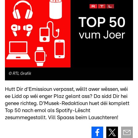
©
RTL Grafik
Hutt Dir d'Emissioun verpasst, wëllt awer wëssen, wéi
ee Lidd op wéi enger Plaz gelant ass? Da sidd Dir hei
genee richteg. D'Musek-Redaktioun huet déi komplett
Top 50 nach emol als Spotify-Lëscht
zesummegestallt. Vill Spaass beim Lauschteren!