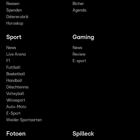
Reesen
Bicher
Spenden
Agenda
Déiererubrik
Horoskop
Sport
Gaming
News
News
Live Arena
Review
F1
E-sport
Futtball
Basketball
Handball
Dëschtennis
Volleyball
Vëlossport
Auto-Moto
E-Sport
Weider Sportaarten
Fotoen
Spilleck