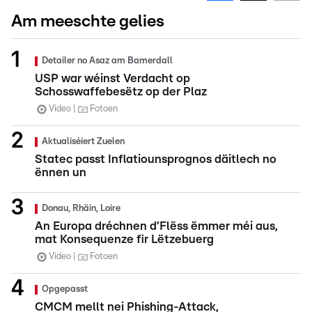
Am meeschte gelies
Detailer no Asaz am Bamerdall
USP war wéinst Verdacht op
Schosswaffebesëtz op der Plaz
Video
Fotoen
Aktualiséiert Zuelen
Statec passt Inflatiounsprognos däitlech no
ënnen un
Donau, Rhäin, Loire
An Europa dréchnen d’Flëss ëmmer méi aus,
mat Konsequenze fir Lëtzebuerg
Video
Fotoen
Opgepasst
CMCM mellt nei Phishing-Attack,