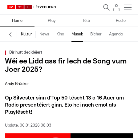
Home
Play
Télé
Radio
Kultur
News
Kino
Musek
Bicher
Agenda
Dir hutt decidéiert
Wéi ee Lidd ass fir Iech de Song vum
Joer 2025?
Andy Brücker
Op Silvester sinn d'Top 50 tëscht 13 a 16 Auer um
Radio presentéiert ginn. Elo hei nach emol als
Playlëscht!
Update:
06.01.2026 08:03