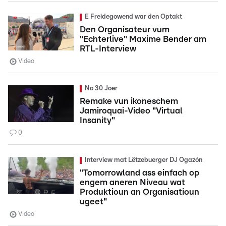
E Freidegowend war den Optakt
Den Organisateur vum
"Echterlive" Maxime Bender am
RTL-Interview
Video
No 30 Joer
Remake vun ikoneschem
Jamiroquai-Video "Virtual
Insanity"
0
Interview mat Lëtzebuerger DJ Ogazón
"Tomorrowland ass einfach op
engem aneren Niveau wat
Produktioun an Organisatioun
ugeet"
Video