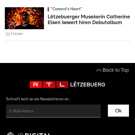
"Coward's Heart"
Lëtzebuerger Musekerin Catherine
Elsen iwwert hiren Debutalbum
Fotoen
Back to Top
Schreift Iech an eis Newsletteren an :
Ok