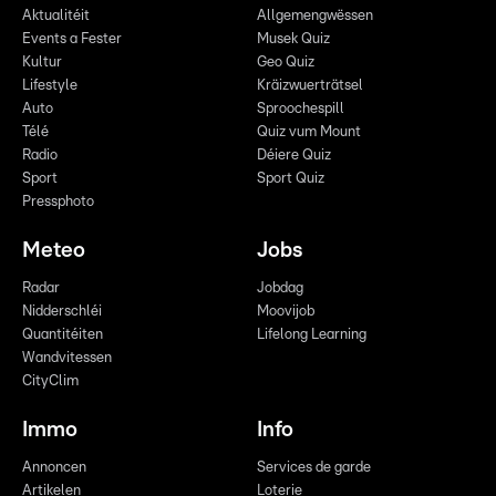
Aktualitéit
Allgemengwëssen
Events a Fester
Musek Quiz
Kultur
Geo Quiz
Lifestyle
Kräizwuerträtsel
Auto
Sproochespill
Télé
Quiz vum Mount
Radio
Déiere Quiz
Sport
Sport Quiz
Pressphoto
Meteo
Jobs
Radar
Jobdag
Nidderschléi
Moovijob
Quantitéiten
Lifelong Learning
Wandvitessen
CityClim
Immo
Info
Annoncen
Services de garde
Artikelen
Loterie