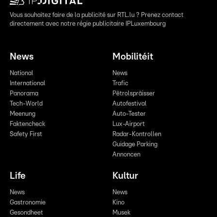
Vous souhaitez faire de la publicité sur RTL.lu ? Prenez contact
directement avec notre régie publicitaire IPLuxembourg
News
Mobilitéit
National
News
International
Trafic
Panorama
Pëtrolspräisser
Tech-World
Autofestival
Meenung
Auto-Tester
Faktencheck
Lux-Airport
Safety First
Radar-Kontrollen
Guidage Parking
Annoncen
Life
Kultur
News
News
Gastronomie
Kino
Gesondheet
Musek