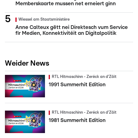
Memberskaarte mussen net erneiert ginn
Wiessel am Staatsministère
Anne Calteux gëtt nei Direktesch vum Service
fir Medien, Konnektivitéit an Digitalpolitik
Weider News
RTL Hitmaschinn - Zeréck an d'Zäit
1991 Summerhit Edition
RTL Hitmaschinn - Zeréck an d'Zäit
1981 Summerhit Edition