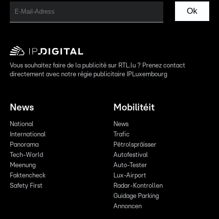
Ok
Vous souhaitez faire de la publicité sur RTL.lu ? Prenez contact
directement avec notre régie publicitaire IPLuxembourg
News
Mobilitéit
National
News
International
Trafic
Panorama
Pëtrolspräisser
Tech-World
Autofestival
Meenung
Auto-Tester
Faktencheck
Lux-Airport
Safety First
Radar-Kontrollen
Guidage Parking
Annoncen