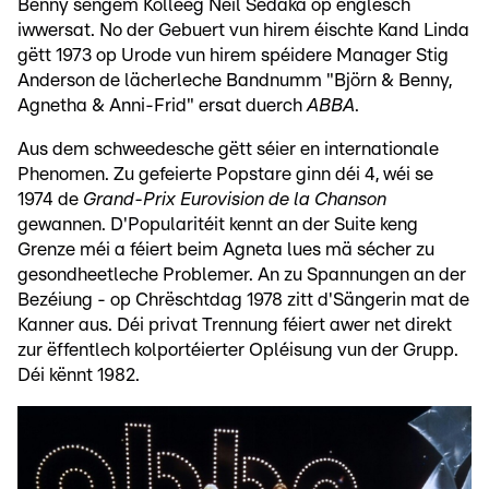
Benny sengem Kolleeg Neil Sedaka op englesch
iwwersat. No der Gebuert vun hirem éischte Kand Linda
gëtt 1973 op Urode vun hirem spéidere Manager Stig
Anderson de lächerleche Bandnumm "Björn & Benny,
Agnetha & Anni-Frid" ersat duerch
ABBA
.
Aus dem schweedesche gëtt séier en internationale
Phenomen. Zu gefeierte Popstare ginn déi 4, wéi se
1974 de
Grand-Prix Eurovision de la Chanson
gewannen. D'Popularitéit kennt an der Suite keng
Grenze méi a féiert beim Agneta lues mä sécher zu
gesondheetleche Problemer. An zu Spannungen an der
Bezéiung - op Chrëschtdag 1978 zitt d'Sängerin mat de
Kanner aus. Déi privat Trennung féiert awer net direkt
zur ëffentlech kolportéierter Opléisung vun der Grupp.
Déi kënnt 1982.