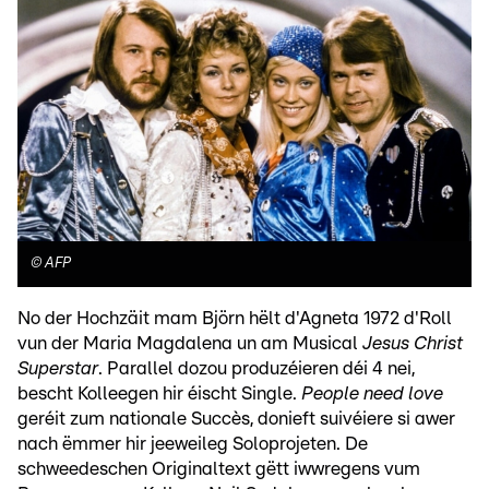
©
AFP
No der Hochzäit mam Björn hëlt d'Agneta 1972 d'Roll
vun der Maria Magdalena un am Musical
Jesus Christ
Superstar
. Parallel dozou produzéieren déi 4 nei,
bescht Kolleegen hir éischt Single.
People need love
geréit zum nationale Succès, donieft suivéiere si awer
nach ëmmer hir jeeweileg Soloprojeten. De
schweedeschen Originaltext gëtt iwwregens vum