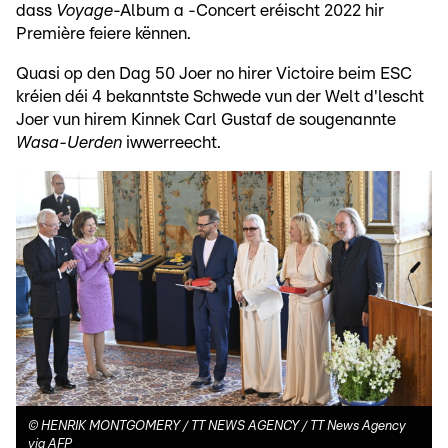
dass
Voyage
-Album a -Concert eréischt 2022 hir
Première feiere kënnen.
Quasi op den Dag 50 Joer no hirer Victoire beim ESC
kréien déi 4 bekanntste Schwede vun der Welt d'lescht
Joer vun hirem Kinnek Carl Gustaf de sougenannte
Wasa-Uerden
iwwerreecht.
©
HENRIK MONTGOMERY / TT NEWS AGENCY / TT News Agency
via AFP