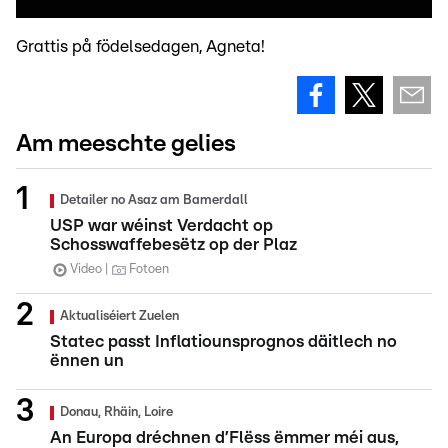
Grattis på födelsedagen, Agneta!
Am meeschte gelies
Detailer no Asaz am Bamerdall
USP war wéinst Verdacht op
Schosswaffebesëtz op der Plaz
Video
Fotoen
Aktualiséiert Zuelen
Statec passt Inflatiounsprognos däitlech no
ënnen un
Donau, Rhäin, Loire
An Europa dréchnen d’Flëss ëmmer méi aus,