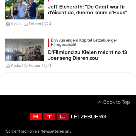
Jeff Elcheroth: "De Gaart war fir
d’éischt do, duerno koum d’Haus"
Video
Fotoen
4
Enn vun engem Kapitel Lëtzebuerger
Filmgeschicht
D'Filmland zu Kielen mécht no 13
Joer seng Dieren zou
Audio
Fotoen
1
Back to Top
Schreift Iech an eis Newsletteren an :