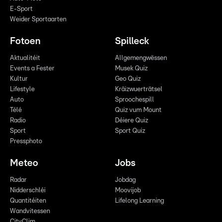
E-Sport
Weider Sportaarten
Fotoen
Spilleck
Aktualitéit
Allgemengwëssen
Events a Fester
Musek Quiz
Kultur
Geo Quiz
Lifestyle
Kräizwuerträtsel
Auto
Sproochespill
Télé
Quiz vum Mount
Radio
Déiere Quiz
Sport
Sport Quiz
Pressphoto
Meteo
Jobs
Radar
Jobdag
Nidderschléi
Moovijob
Quantitéiten
Lifelong Learning
Wandvitessen
CityClim