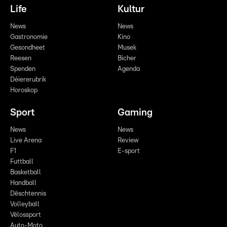
Life
Kultur
News
News
Gastronomie
Kino
Gesondheet
Musek
Reesen
Bicher
Spenden
Agenda
Déiererubrik
Horoskop
Sport
Gaming
News
News
Live Arena
Review
F1
E-sport
Futtball
Basketball
Handball
Dëschtennis
Volleyball
Vëlossport
Auto-Moto