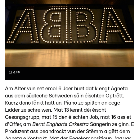
©
AFP
Am Alter vun net emol 6 Joer huet dat klengt Agneta
aus dem südleche Schweden säin éischten Optrëtt.
Kuerz dono fänkt hatt un, Piano ze spillen an eege
Lidder ze schreiwen. Mat 13 kënnt déi éischt
Gesangsgrupp, mat 15 den éischten Job, mat 16 ass et
d'Offer, am
Bernt Engharts Orkestra
Sängerin ze ginn. E
Produzent ass beandrockt vun der Stëmm a gëtt dem
Agneta e Kontrakt. Mat der Eegekompositioun
Jag var