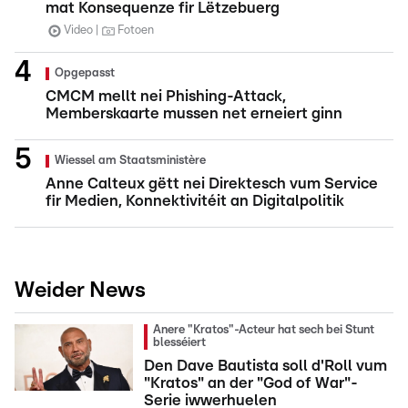
mat Konsequenze fir Lëtzebuerg
Video
Fotoen
Opgepasst
CMCM mellt nei Phishing-Attack,
Memberskaarte mussen net erneiert ginn
Wiessel am Staatsministère
Anne Calteux gëtt nei Direktesch vum Service
fir Medien, Konnektivitéit an Digitalpolitik
Weider News
Anere "Kratos"-Acteur hat sech bei Stunt
blesséiert
Den Dave Bautista soll d'Roll vum
"Kratos" an der "God of War"-
Serie iwwerhuelen