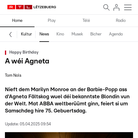
Home
Play
Télé
Radio
Kultur
News
Kino
Musek
Bicher
Agenda
Happy Birthday
A wéi Agneta
Tom Nols
Nieft dem Marilyn Monroe an der Barbie-Popp ass
d'Agneta Fältskog wuel déi bekanntste Blondin vun
der Welt. Mat ABBA weltberüümt ginn, feiert si um
Samschdeg hire 75. Gebuertsdag.
Update:
05.04.2025 09:54