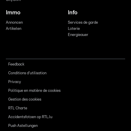
Immo
Info
Annoncen
Services de garde
Artikelen
Loterie
Energieauer
Feedback
Conditions d'utilisation
Privacy
Politique en matière de cookies
Gestion des cookies
RTL Charte
Accidentsfotoen op RTL.lu
Push Astellungen