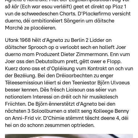
så kär
(Ech war esou verléift) geet et direkt op Plaz 1
vun de schweedeschen Charts. D'Plackefirma versicht
duerno, déi ambitionéiert Sängerin um däitsche
Marché ze placéieren.
Ufank 1968 hëlt d'Agneta zu Berlin 2 Lidder an
däitscher Sprooch op a verloobt sech en halleft Joer
duerno mam Produzent Dieter Zimmermann. Enn vum
Joer ass den Debutalbum prett, gëtt awer e Flopp.
Kuerz dono ass et d'Opléisung vum Kontrakt an och vun
der Bezéiung. Bei den Dréiaarbechten zu enger
Tëleesemissioun léiert si den Teeniestar Björn Ulvaeus
besser kennen. Dës frësch Liaisoun ass séier vun
nationalem Interessi an dréit och hir musikalesch
Friichten. De Björn ënnerstëtzt d'Agneta bei den
nächsten 3 Soloalbumen a stellt seng Kolleege Benny
an Anni-Frid vir. D'Chimie stëmmt tëscht deene 4, déi
hei an do schonn zesummen optrieden.