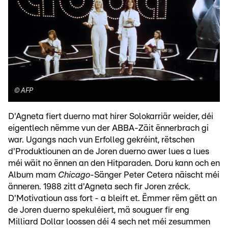
©
AFP
D'Agneta fiert duerno mat hirer Solokarriär weider, déi
eigentlech nëmme vun der ABBA-Zäit ënnerbrach gi
war. Ugangs nach vun Erfolleg gekréint, rëtschen
d'Produktiounen an de Joren duerno awer lues a lues
méi wäit no ënnen an den Hitparaden. Doru kann och en
Album mam
Chicago
-Sänger Peter Cetera näischt méi
änneren. 1988 zitt d'Agneta sech fir Joren zréck.
D'Motivatioun ass fort - a bleift et. Ëmmer rëm gëtt an
de Joren duerno spekuléiert, mä souguer fir eng
Milliard Dollar loossen déi 4 sech net méi zesummen