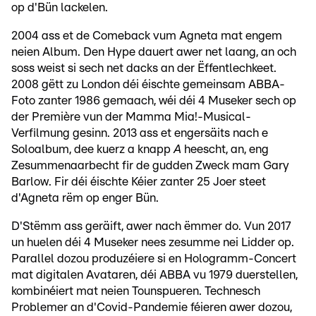
op d'Bün lackelen.
2004 ass et de Comeback vum Agneta mat engem
neien Album. Den Hype dauert awer net laang, an och
soss weist si sech net dacks an der Ëffentlechkeet.
2008 gëtt zu London déi éischte gemeinsam ABBA-
Foto zanter 1986 gemaach, wéi déi 4 Museker sech op
der Première vun der Mamma Mia!-Musical-
Verfilmung gesinn. 2013 ass et engersäits nach e
Soloalbum, dee kuerz a knapp
A
heescht, an, eng
Zesummenaarbecht fir de gudden Zweck mam Gary
Barlow. Fir déi éischte Kéier zanter 25 Joer steet
d'Agneta rëm op enger Bün.
D'Stëmm ass geräift, awer nach ëmmer do. Vun 2017
un huelen déi 4 Museker nees zesumme nei Lidder op.
Parallel dozou produzéiere si en Hologramm-Concert
mat digitalen Avataren, déi ABBA vu 1979 duerstellen,
kombinéiert mat neien Tounspueren. Technesch
Problemer an d'Covid-Pandemie féieren awer dozou,