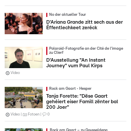
No der aktueller Tour
D'Ariana Grande zitt sech aus der
Ëffentlechkeet zeréck
Polaroid-Fotografie an der Cité de l'image
zu Clierf
D'Ausstellung "An Instant
Journey" vum Paul Kirps
Video
Rock am Gaart - Hesper
Tanja Forette: "Dëse Gaart
gehéiert eiser Famill zënter bal
200 Joer"
Video
Fotoen
0
Rock am Gaart – zu Gousseldeng