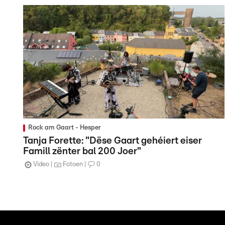
Rock am Gaart - Hesper
Tanja Forette: "Dëse Gaart gehéiert eiser
Famill zënter bal 200 Joer"
Video
Fotoen
0