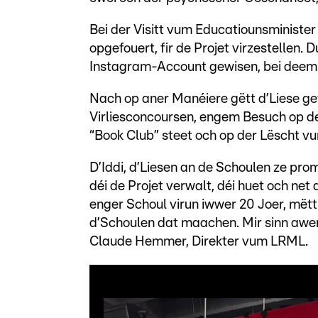
Bei der Visitt vum Educatiounsministe
opgefouert, fir de Projet virzestellen.
Instagram-Account gewisen, bei deem 
Nach op aner Manéiere gëtt d’Liese g
Virliesconcoursen, engem Besuch op d
“Book Club” steet och op der Lëscht vun
D’Iddi, d’Liesen an de Schoulen ze prom
déi de Projet verwalt, déi huet och ne
enger Schoul virun iwwer 20 Joer, mëtt
d’Schoulen dat maachen. Mir sinn awer
Claude Hemmer, Direkter vum LRML.