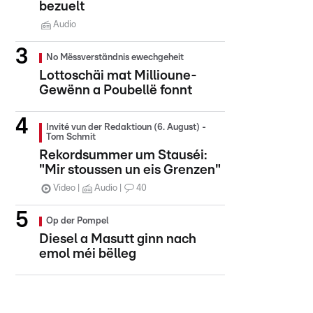
bezuelt
Audio
No Mëssverständnis ewechgeheit
Lottoschäi mat Millioune-
Gewënn a Poubellë fonnt
Invité vun der Redaktioun (6. August) -
Tom Schmit
Rekordsummer um Stauséi:
"Mir stoussen un eis Grenzen"
Video
Audio
40
Op der Pompel
Diesel a Masutt ginn nach
emol méi bëlleg