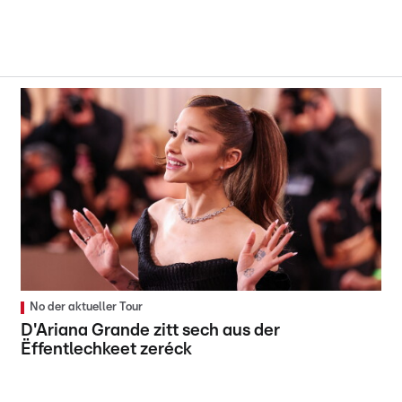
No der aktueller Tour
D'Ariana Grande zitt sech aus der
Ëffentlechkeet zeréck