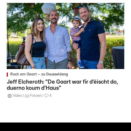
Rock am Gaart – zu Gousseldeng
Jeff Elcheroth: "De Gaart war fir d’éischt do,
duerno koum d’Haus"
Video
Fotoen
4