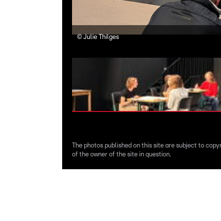
©
Julie Thilges
The photos published on this site are subject to copy
of the owner of the site in question.