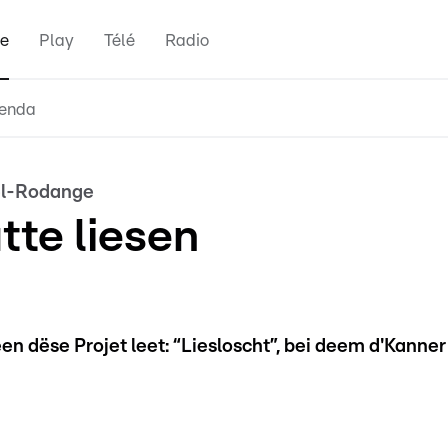
e
Play
Télé
Radio
enda
hel-Rodange
tte liesen
en dëse Projet leet: “Liesloscht”, bei deem d'Kanner