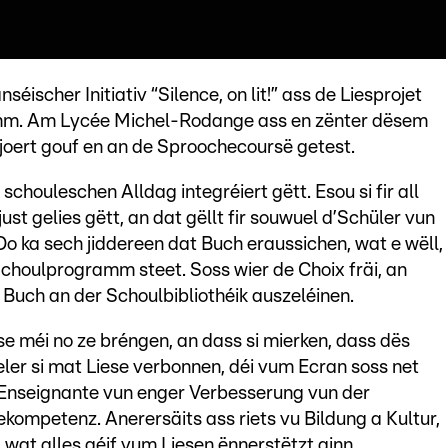
ischer Initiativ “Silence, on lit!” ass de Liesprojet
mm. Am Lycée Michel-Rodange ass en zënter dësem
zejoert gouf en an de Sproochecoursë getest.
schouleschen Alldag integréiert gëtt. Esou si fir all
st gelies gëtt, an dat gëllt fir souwuel d’Schüler vun
 Do ka sech jiddereen dat Buch eraussichen, wat e wëll,
 Schoulprogramm steet. Soss wier de Choix fräi, an
 Buch an der Schoulbibliothéik auszeléinen.
se méi no ze bréngen, an dass si mierken, dass dës
eler si mat Liese verbonnen, déi vum Ecran soss net
d’Enseignante vun enger Verbesserung vun der
kompetenz. Anerersäits ass riets vu Bildung a Kultur,
wat alles géif vum Liesen ënnerstëtzt ginn.