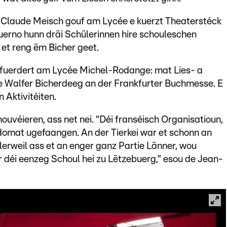
r Claude Meisch gouf am Lycée e kuerzt Theaterstéck
 Duerno hunn dräi Schülerinnen hire schouleschen
et reng ëm Bicher geet.
efuerdert am Lycée Michel-Rodange: mat Lies- a
e Walfer Bicherdeeg an der Frankfurter Buchmesse. E
 Aktivitéiten.
ouvéieren, ass net nei. “Déi franséisch Organisatioun,
t domat ugefaangen. An der Tierkei war et schonn an
lerweil ass et an enger ganz Partie Länner, wou
 déi eenzeg Schoul hei zu Lëtzebuerg,” esou de Jean-