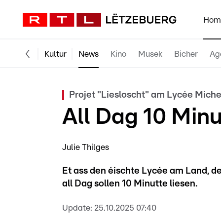
Hom
Kultur
News
Kino
Musek
Bicher
Ag
Projet "Liesloscht" am Lycée Mic
All Dag 10 Minu
Julie Thilges
Et ass den éischte Lycée am Land, de
all Dag sollen 10 Minutte liesen.
Update:
25.10.2025 07:40