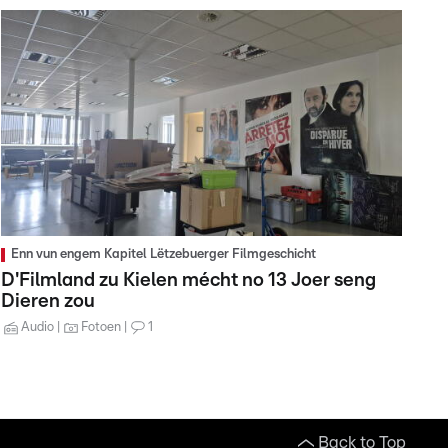
Enn vun engem Kapitel Lëtzebuerger Filmgeschicht
D'Filmland zu Kielen mécht no 13 Joer seng
Dieren zou
Audio
Fotoen
1
Back to Top