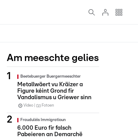
Am meeschte gelies
Beetebuerger Buergermeeschter
Metallwäert vu Kräizer a
Figure kéint Grond fir
Vandalismus u Griewer sinn
Video
Fotoen
Frauduléis Immigratioun
6.000 Euro fir falsch
Pabeieren an Demarchë