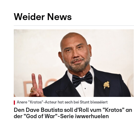
Weider News
Anere "Kratos"-Acteur hat sech bei Stunt blesséiert
Den Dave Bautista soll d'Roll vum "Kratos" an
der "God of War"-Serie iwwerhuelen