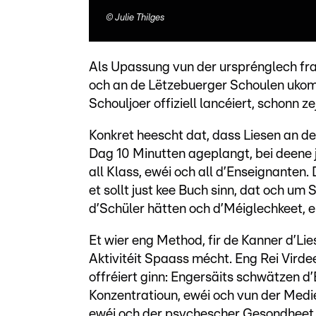
©
Julie Thilges
Als Upassung vun der ursprénglech fransé
och an de Lëtzebuerger Schoulen uko
Schouljoer offiziell lancéiert, schonn 
Konkret heescht dat, dass Liesen an de 
Dag 10 Minutten ageplangt, bei deene ju
all Klass, ewéi och all d’Enseignanten.
et sollt just kee Buch sinn, dat och um
d’Schüler hätten och d’Méiglechkeet, e
Et wier eng Method, fir de Kanner d’Lie
Aktivitéit Spaass mécht. Eng Rei Virde
offréiert ginn: Engersäits schwätzen 
Konzentratioun, ewéi och vun der Medie
ewéi och der psychescher Gesondheet, 