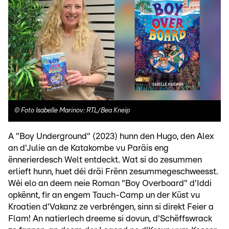
©
Foto Isabelle Marinov: RTL/Bea Kneip
A "Boy Underground" (2023) hunn den Hugo, den Alex
an d'Julie an de Katakombe vu Paräis eng
ënnerierdesch Welt entdeckt. Wat si do zesummen
erlieft hunn, huet déi dräi Frënn zesummegeschweesst.
Wéi elo an deem neie Roman "Boy Overboard" d'Iddi
opkënnt, fir an engem Tauch-Camp un der Küst vu
Kroatien d'Vakanz ze verbréngen, sinn si direkt Feier a
Flam! An natierlech dreeme si dovun, d'Schëffswrack