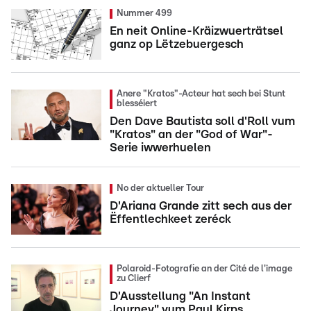
Nummer 499
En neit Online-Kräizwuerträtsel
ganz op Lëtzebuergesch
Anere "Kratos"-Acteur hat sech bei Stunt
blesséiert
Den Dave Bautista soll d'Roll vum
"Kratos" an der "God of War"-
Serie iwwerhuelen
No der aktueller Tour
D'Ariana Grande zitt sech aus der
Ëffentlechkeet zeréck
Polaroid-Fotografie an der Cité de l'image
zu Clierf
D'Ausstellung "An Instant
Journey" vum Paul Kirps