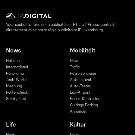
Vous souhaitez faire de la publicité sur RTL.lu ? Prenez contact
directement avec notre régie publicitaire IPLuxembourg
News
Mobilitéit
National
News
International
Trafic
Panorama
Pëtrolspräisser
Tech-World
Autofestival
Meenung
Auto-Tester
Faktencheck
Lux-Airport
Safety First
Radar-Kontrollen
Guidage Parking
Annoncen
Life
Kultur