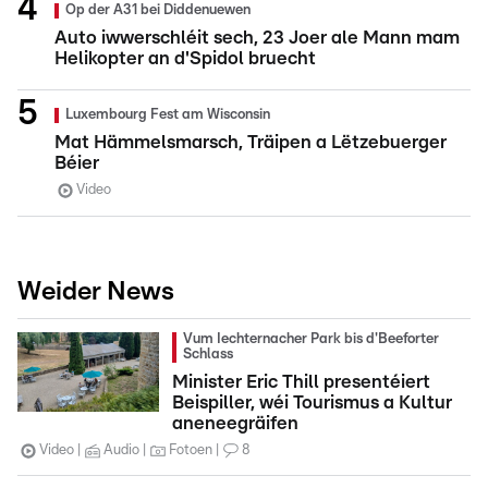
Op der A31 bei Diddenuewen
Auto iwwerschléit sech, 23 Joer ale Mann mam
Helikopter an d'Spidol bruecht
Luxembourg Fest am Wisconsin
Mat Hämmelsmarsch, Träipen a Lëtzebuerger
Béier
Video
Weider News
Vum Iechternacher Park bis d'Beeforter
Schlass
Minister Eric Thill presentéiert
Beispiller, wéi Tourismus a Kultur
aneneegräifen
Video
Audio
Fotoen
8