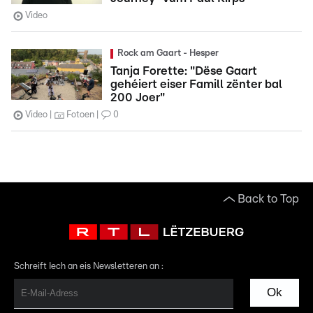
Video
Rock am Gaart - Hesper
Tanja Forette: "Dëse Gaart
gehéiert eiser Famill zënter bal
200 Joer"
Video
Fotoen
0
Back to Top
Schreift Iech an eis Newsletteren an :
Ok