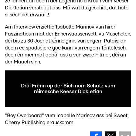
ze fannen, an deem der Legend no d'Kroun vum Keeser
Diokletian verstoppt ass. Mä wat du geschitt, dat hate
si sech net erwaart!
Am Interview erzielt d'Isabelle Marinov vun hirer
Faszinatioun mat der Ënnerwaasserwelt, vu Muschelen,
déi bis zu 30 Joer al kënne ginn, vun engem Palais, an
deem ee spadséiere goe kann, vun engem Tëntefësch,
deen ëmmer mat dobäi ass a vun zwee Filmer, déi an
der Maach sinn.
Dräi Frënn op der Sich nom Schatz vum
réimesche Keeser Diokletian
"Boy Overboard" vum Isabelle Marinov ass bei Sweet
Cherry Publishing erauskomm