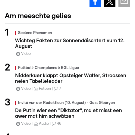
Am meeschte gelies
Seelene Phenomen
Wichteg Fakten zur Sonnendäischtert vum 12.
August
Video
Futtball-Championnat: BGL Ligue
Nidderkuer klappt Opsteiger Walfer, Stroossen
neien Tabelleleader
Video
Fotoen
7
Invité vun der Redaktioun (10. August) - Gast Gibéryen
De Putin wier een "Diktator", ma et misst een
awer mat him schwätzen
Video
Audio
46