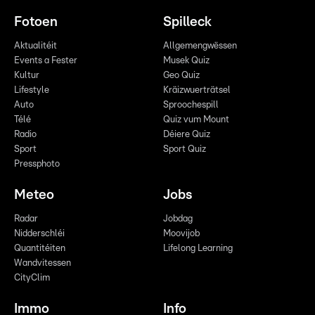
Fotoen
Spilleck
Aktualitéit
Allgemengwëssen
Events a Fester
Musek Quiz
Kultur
Geo Quiz
Lifestyle
Kräizwuerträtsel
Auto
Sproochespill
Télé
Quiz vum Mount
Radio
Déiere Quiz
Sport
Sport Quiz
Pressphoto
Meteo
Jobs
Radar
Jobdag
Nidderschléi
Moovijob
Quantitéiten
Lifelong Learning
Wandvitessen
CityClim
Immo
Info