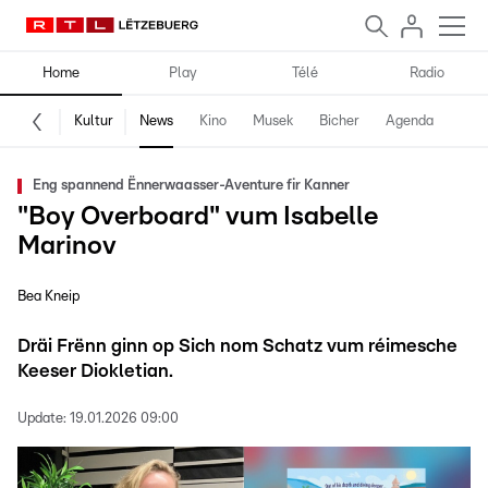
Home
Play
Télé
Radio
Kultur
News
Kino
Musek
Bicher
Agenda
Eng spannend Ënnerwaasser-Aventure fir Kanner
"Boy Overboard" vum Isabelle
Marinov
Bea Kneip
Dräi Frënn ginn op Sich nom Schatz vum réimesche
Keeser Diokletian.
Update:
19.01.2026 09:00