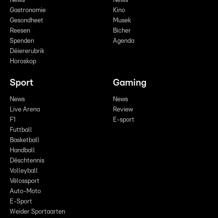
News
News
Gastronomie
Kino
Gesondheet
Musek
Reesen
Bicher
Spenden
Agenda
Déiererubrik
Horoskop
Sport
Gaming
News
News
Live Arena
Review
F1
E-sport
Futtball
Basketball
Handball
Dëschtennis
Volleyball
Vëlossport
Auto-Moto
E-Sport
Weider Sportaarten