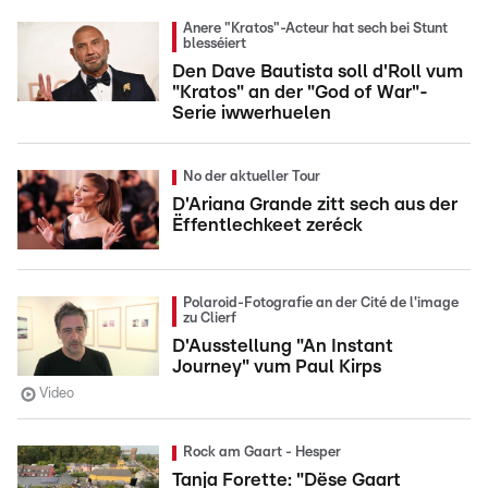
Anere "Kratos"-Acteur hat sech bei Stunt
blesséiert
Den Dave Bautista soll d'Roll vum
"Kratos" an der "God of War"-
Serie iwwerhuelen
No der aktueller Tour
D'Ariana Grande zitt sech aus der
Ëffentlechkeet zeréck
Polaroid-Fotografie an der Cité de l'image
zu Clierf
D'Ausstellung "An Instant
Journey" vum Paul Kirps
Video
Rock am Gaart - Hesper
Tanja Forette: "Dëse Gaart