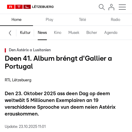
Home
Play
Télé
Radio
Kultur
News
Kino
Musek
Bicher
Agenda
Den Astérix a Lusitanien
Deen 41. Album bréngt d'Gallier a
Portugal
RTL Lëtzebuerg
Den 23. Oktober 2025 ass deen Dag op deem
weltwäit 5 Milliounen Exemplairen an 19
verschiddene Sprooche vun deem neien Astérix
erauskommen.
Update:
23.10.2025 11:01