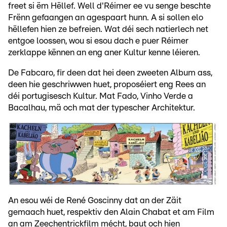
freet si ëm Hëllef. Well d'Réimer ee vu senge beschte
Frënn gefaangen an agespaart hunn. A si sollen elo
hëllefen hien ze befreien. Wat déi sech natierlech net
entgoe loossen, wou si esou dach e puer Réimer
zerklappe kënnen an eng aner Kultur kenne léieren.
De Fabcaro, fir deen dat hei deen zweeten Album ass,
deen hie geschriwwen huet, proposéiert eng Rees an
déi portugisesch Kultur. Mat Fado, Vinho Verde a
Bacalhau, mä och mat der typescher Architektur.
An esou wéi de René Goscinny dat an der Zäit
gemaach huet, respektiv den Alain Chabat et am Film
an am Zeechentrickfilm mécht, baut och hien