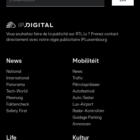
Vous souhaitez faire de la publicité sur RTL.lu ? Prenez contact
directement avec notre régie publicitaire IPLuxembourg
News
Mobilitéit
National
News
International
Trafic
Panorama
Pëtrolspräisser
Tech-World
Autofestival
Meenung
Auto-Tester
Faktencheck
Lux-Airport
Safety First
Radar-Kontrollen
Guidage Parking
Annoncen
Life
Kultur