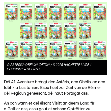
©
ASTERIX® OBELIX® IDEFIX® / © 2025 HACHETTE LIVRE /
GOSCINNY – UDERZO
Déi 41. Aventure bréngt den Astérix, den Obélix an den
Idéfix a Lusitanien. Esou huet zur Zäit vun de Réimer
déi Regioun geheescht, déi haut Portugal ass.
An och wann et déi éischt Visitt an deem Land fir
d'Gallier ass, esou gouf et schonn Optrëtter vu