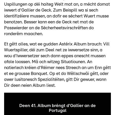
Uspillungen op déi haiteg Welt mat an, a mécht domat
iwwert d'Gallier de Geck. Zum Beispill wa si sech
identifizéiere mussen, an dofir ee séchert Wuert musse
benotzen. Besser kann een de Geck net mat de
Passwierder an de Sécherheetsvirschrëften do
ronderëm maachen.
Et gëtt alles, wat ee gudden Astérix Album brauch: Vill
Wuertspiller, déi zum Deel net ze iwwersetze sinn, a
wou d'Iwwersetzer sech dann eppes anescht mussen
afale loossen. Mä och witzeg Situatiounen. An
natierlech kréien d'Réimer nees Streech an um Enn gëtt
et ee grousse Banquet. Op et do Wëllschwäi gëtt, oder
awer lusitanesch Spezialitéiten, gitt Dir gewuer, wann
Dir deen neien Album liest.
Deen 41. Album bréngt d'Gallier an de
Portugal