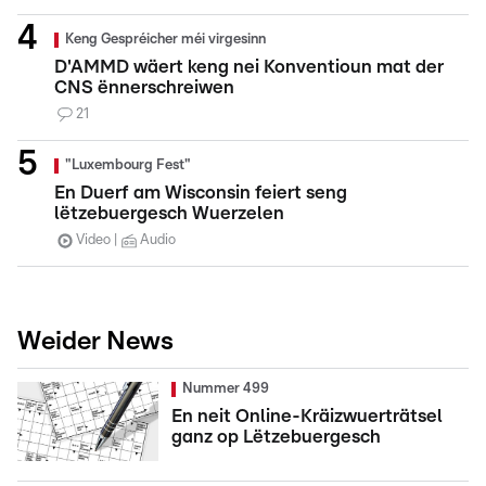
Keng Gespréicher méi virgesinn
D'AMMD wäert keng nei Konventioun mat der
CNS ënnerschreiwen
21
"Luxembourg Fest"
En Duerf am Wisconsin feiert seng
lëtzebuergesch Wuerzelen
Video
Audio
Weider News
Nummer 499
En neit Online-Kräizwuerträtsel
ganz op Lëtzebuergesch