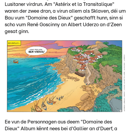
Lusitaner virdrun. Am "Astérix et la Transitalique"
waren der zwee dran, a virun allem als Sklaven, déi um
Bau vum "Domaine des Dieux" geschafft hunn, sinn si
scho vum René Goscinny an Albert Uderzo an d'Zeen
gesat ginn.
Ee vun de Personnagen aus deem "Domaine des
Dieux" Album kënnt nees bei d'Gallier an d'Duerf, a