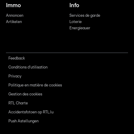
Immo
Info
Annoncen
Services de garde
Artikelen
Loterie
Energieauer
Feedback
Conditions d'utilisation
Privacy
Politique en matière de cookies
Gestion des cookies
RTL Charte
Accidentsfotoen op RTL.lu
Push Astellungen