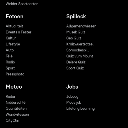
Weider Sportaarten
Fotoen
Spilleck
Aktualitéit
Allgemengwëssen
Events a Fester
Musek Quiz
Kultur
Geo Quiz
Lifestyle
Kräizwuerträtsel
Auto
Sproochespill
Télé
Quiz vum Mount
Radio
Déiere Quiz
Sport
Sport Quiz
Pressphoto
Meteo
Jobs
Radar
Jobdag
Nidderschléi
Moovijob
Quantitéiten
Lifelong Learning
Wandvitessen
CityClim