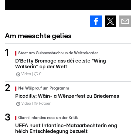
Am meeschte gelies
Steet am Guinnessbuch vun de Weltrekorder
D'Betty Bromage ass déi eelste "Wing
Walkerin" op der Welt
Video
0
Nei Wäiprouf um Programm
Picadilly: Wäin- a Wënzerfest zu Briedemes
Video
Fotoen
Gianni Infantino nees an der Kritik
UEFA huet Infantino-Mataarbechterin eng
héich Entschiedegung bezuelt