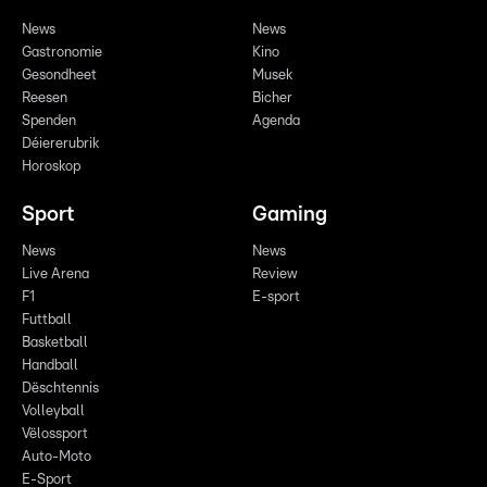
News
News
Gastronomie
Kino
Gesondheet
Musek
Reesen
Bicher
Spenden
Agenda
Déiererubrik
Horoskop
Sport
Gaming
News
News
Live Arena
Review
F1
E-sport
Futtball
Basketball
Handball
Dëschtennis
Volleyball
Vëlossport
Auto-Moto
E-Sport