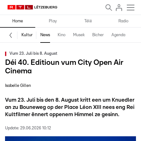
Home
Play
Télé
Radio
Kultur
News
Kino
Musek
Bicher
Agenda
Vum 23. Juli bis 8. August
Déi 40. Editioun vum City Open Air
Cinema
Isabelle Gillen
Vum 23. Juli bis den 8. August kritt een um Knuedler
an zu Bouneweg op der Place Léon XIII nees eng Rei
Kultfilmer ënnert oppenem Himmel ze gesinn.
Update:
29.06.2026 10:12