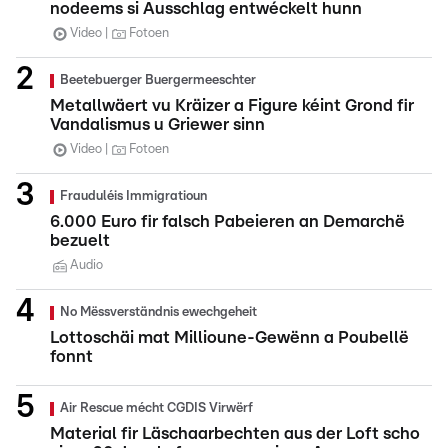
nodeems si Ausschlag entwéckelt hunn
Video
Fotoen
Beetebuerger Buergermeeschter
Metallwäert vu Kräizer a Figure kéint Grond fir
Vandalismus u Griewer sinn
Video
Fotoen
Frauduléis Immigratioun
6.000 Euro fir falsch Pabeieren an Demarchë
bezuelt
Audio
No Mëssverständnis ewechgeheit
Lottoschäi mat Millioune-Gewënn a Poubellë
fonnt
Air Rescue mécht CGDIS Virwërf
Material fir Läschaarbechten aus der Loft scho