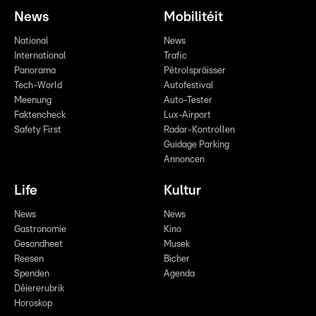
News
Mobilitéit
National
News
International
Trafic
Panorama
Pëtrolspräisser
Tech-World
Autofestival
Meenung
Auto-Tester
Faktencheck
Lux-Airport
Safety First
Radar-Kontrollen
Guidage Parking
Annoncen
Life
Kultur
News
News
Gastronomie
Kino
Gesondheet
Musek
Reesen
Bicher
Spenden
Agenda
Déiererubrik
Horoskop