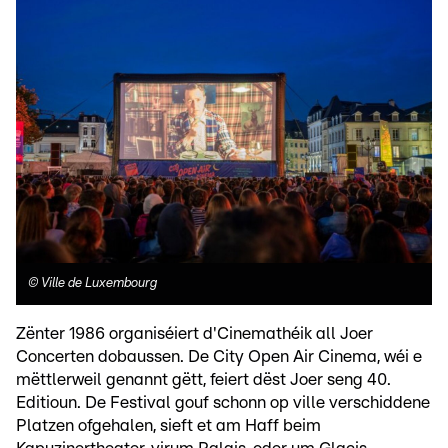
©
Ville de Luxembourg
Zënter 1986 organiséiert d'Cinemathéik all Joer
Concerten dobaussen. De City Open Air Cinema, wéi e
mëttlerweil genannt gëtt, feiert dëst Joer seng 40.
Editioun. De Festival gouf schonn op ville verschiddene
Platzen ofgehalen, sieft et am Haff beim