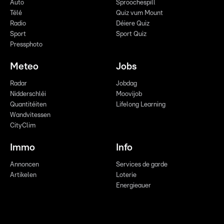
Auto
Sproochespill
Télé
Quiz vum Mount
Radio
Déiere Quiz
Sport
Sport Quiz
Pressphoto
Meteo
Jobs
Radar
Jobdag
Nidderschléi
Moovijob
Quantitéiten
Lifelong Learning
Wandvitessen
CityClim
Immo
Info
Annoncen
Services de garde
Artikelen
Loterie
Energieauer