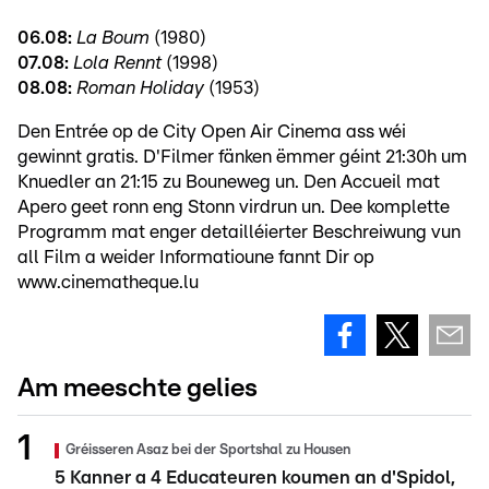
06.08:
La Boum
(1980)
07.08:
Lola Rennt
(1998)
08.08:
Roman Holiday
(1953)
Den Entrée op de City Open Air Cinema ass wéi
gewinnt gratis. D'Filmer fänken ëmmer géint 21:30h um
Knuedler an 21:15 zu Bouneweg un. Den Accueil mat
Apero geet ronn eng Stonn virdrun un. Dee komplette
Programm mat enger detailléierter Beschreiwung vun
all Film a weider Informatioune fannt Dir op
www.cinematheque.lu
Am meeschte gelies
Gréisseren Asaz bei der Sportshal zu Housen
5 Kanner a 4 Educateuren koumen an d'Spidol,