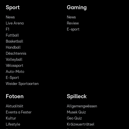
Sport
Gaming
News
News
Live Arena
Review
F1
E-sport
Futtball
Basketball
Handball
Dëschtennis
Volleyball
Vëlossport
Auto-Moto
E-Sport
Weider Sportaarten
Fotoen
Spilleck
Aktualitéit
Allgemengwëssen
Events a Fester
Musek Quiz
Kultur
Geo Quiz
Lifestyle
Kräizwuerträtsel