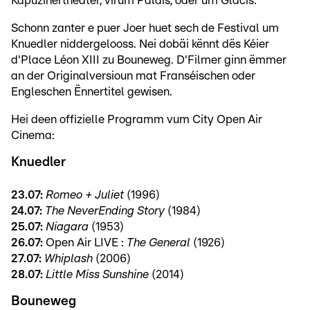
Kapuzinertheater, virum Palais, oder um Glacis.
Schonn zanter e puer Joer huet sech de Festival um
Knuedler niddergelooss. Nei dobäi kënnt dës Kéier
d'Place Léon XIII zu Bouneweg. D'Filmer ginn ëmmer
an der Originalversioun mat Franséischen oder
Engleschen Ënnertitel gewisen.
Hei deen offizielle Programm vum City Open Air
Cinema:
Knuedler
23.07:
Romeo + Juliet
(1996)
24.07:
The NeverEnding Story
(1984)
25.07:
Niagara
(1953)
26.07:
Open Air LIVE :
The General
(1926)
27.07:
Whiplash
(2006)
28.07:
Little Miss Sunshine
(2014)
Bouneweg