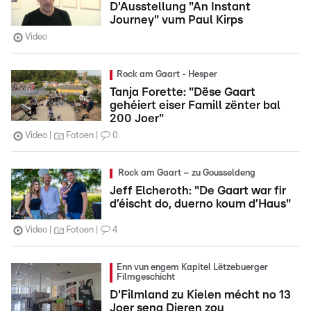
D'Ausstellung "An Instant
Journey" vum Paul Kirps
Video
Rock am Gaart - Hesper
Tanja Forette: "Dëse Gaart
gehéiert eiser Famill zënter bal
200 Joer"
Video
Fotoen
0
Rock am Gaart – zu Gousseldeng
Jeff Elcheroth: "De Gaart war fir
d’éischt do, duerno koum d’Haus"
Video
Fotoen
4
Enn vun engem Kapitel Lëtzebuerger
Filmgeschicht
D'Filmland zu Kielen mécht no 13
Joer seng Dieren zou