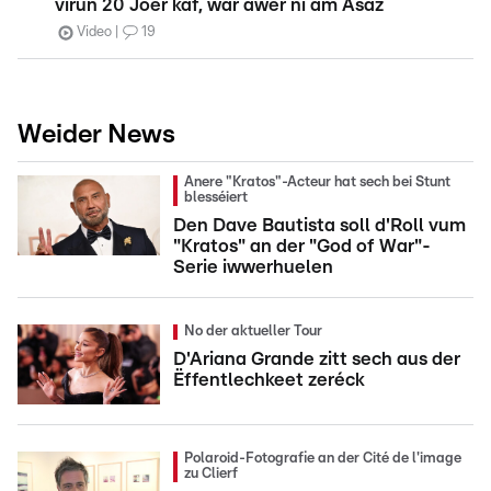
virun 20 Joer kaf, war awer ni am Asaz
Video
19
Weider News
Anere "Kratos"-Acteur hat sech bei Stunt
blesséiert
Den Dave Bautista soll d'Roll vum
"Kratos" an der "God of War"-
Serie iwwerhuelen
No der aktueller Tour
D'Ariana Grande zitt sech aus der
Ëffentlechkeet zeréck
Polaroid-Fotografie an der Cité de l'image
zu Clierf