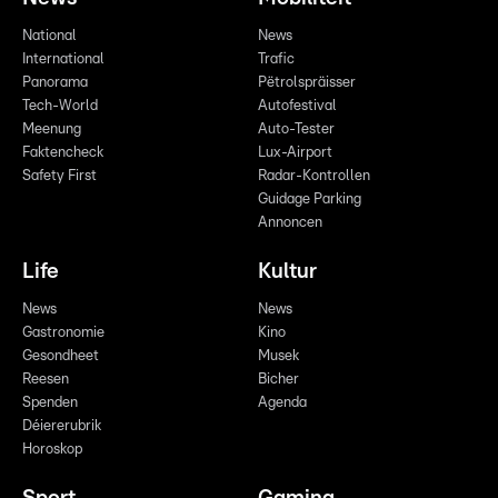
National
News
International
Trafic
Panorama
Pëtrolspräisser
Tech-World
Autofestival
Meenung
Auto-Tester
Faktencheck
Lux-Airport
Safety First
Radar-Kontrollen
Guidage Parking
Annoncen
Life
Kultur
News
News
Gastronomie
Kino
Gesondheet
Musek
Reesen
Bicher
Spenden
Agenda
Déiererubrik
Horoskop