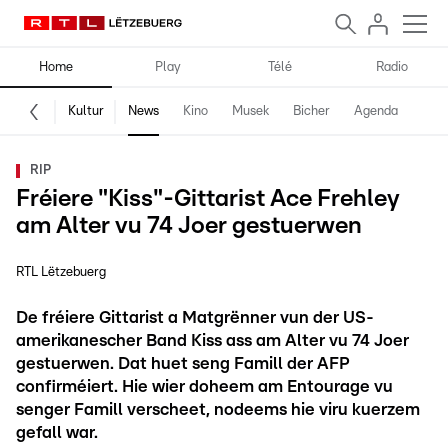
Home
Play
Télé
Radio
Kultur
News
Kino
Musek
Bicher
Agenda
RIP
Fréiere "Kiss"-Gittarist Ace Frehley
am Alter vu 74 Joer gestuerwen
RTL Lëtzebuerg
De fréiere Gittarist a Matgrënner vun der US-
amerikanescher Band Kiss ass am Alter vu 74 Joer
gestuerwen. Dat huet seng Famill der AFP
confirméiert. Hie wier doheem am Entourage vu
senger Famill verscheet, nodeems hie viru kuerzem
gefall war.