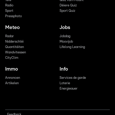
Télé
Quiz vum Mount
Radio
Déiere Quiz
Sport
Sport Quiz
Pressphoto
Meteo
Jobs
Radar
Jobdag
Nidderschléi
Moovijob
Quantitéiten
Lifelong Learning
Wandvitessen
CityClim
Immo
Info
Annoncen
Services de garde
Artikelen
Loterie
Energieauer
Feedback