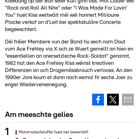
Kleedung op der Bün séier Kult ginn ass. Mat Lidder wéi
"Rock and Roll All Nite" oder "I Was Made For Lovin'
You" huet Kiss weltwäit méi wéi honnert Millioune
Placke verkaf an d'Leit bei spektakuläre Concerte
begeeschtert.
Déi fréier Membere vun der Band hu sech nom Dout
vum Ace Frehley via X och ze Wuert gemellt an hien en
"essentiellen an onersetzleche Rock-Soldat" genannt.
1982 hat den Ace Frehley Kiss wéinst kreativen
Differenzen an och Drogemëssbrauch verlooss. An den
1990er Jore koum et dann nach eemol fir sechs Joer zu
enger Wiedervereenegung.
Am meeschte gelies
Motorradschauffer huet net iwwerlieft