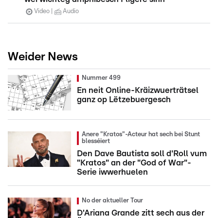
Video
Audio
Weider News
Nummer 499
En neit Online-Kräizwuerträtsel
ganz op Lëtzebuergesch
Anere "Kratos"-Acteur hat sech bei Stunt
blesséiert
Den Dave Bautista soll d'Roll vum
"Kratos" an der "God of War"-
Serie iwwerhuelen
No der aktueller Tour
D'Ariana Grande zitt sech aus der