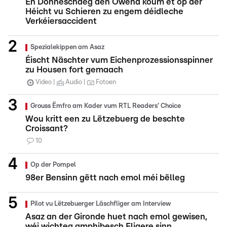
En Donneschdeg den Owend koum et op der
Héicht vu Schieren zu engem déidleche
Verkéiersaccident
Spezialekippen am Asaz
Éischt Näschter vum Eichenprozessionsspinner
zu Housen fort gemaach
Video
Audio
Fotoen
Grouss Ëmfro am Kader vum RTL Readers' Choice
Wou kritt een zu Lëtzebuerg de beschte
Croissant?
10
Op der Pompel
98er Bensinn gëtt nach emol méi bëlleg
Pilot vu Lëtzebuerger Läschfliger am Interview
Asaz an der Gironde huet nach emol gewisen,
wéi wichteg amphibesch Fligere sinn