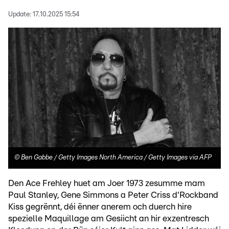
Update:
17.10.2025 15:54
©
Ben Gabbe / Getty Images North America / Getty Images via AFP
Den Ace Frehley huet am Joer 1973 zesumme mam
Paul Stanley, Gene Simmons a Peter Criss d'Rockband
Kiss gegrënnt, déi ënner anerem och duerch hire
spezielle Maquillage am Gesiicht an hir exzentresch