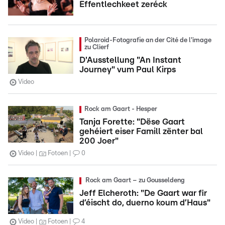
Ëffentlechkeet zeréck
Polaroid-Fotografie an der Cité de l'image
zu Clierf
D'Ausstellung "An Instant
Journey" vum Paul Kirps
Video
Rock am Gaart - Hesper
Tanja Forette: "Dëse Gaart
gehéiert eiser Famill zënter bal
200 Joer"
Video
Fotoen
0
Rock am Gaart – zu Gousseldeng
Jeff Elcheroth: "De Gaart war fir
d’éischt do, duerno koum d’Haus"
Video
Fotoen
4