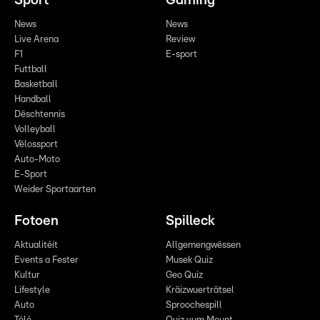
Sport
Gaming
News
News
Live Arena
Review
F1
E-sport
Futtball
Basketball
Handball
Dëschtennis
Volleyball
Vëlossport
Auto-Moto
E-Sport
Weider Sportaarten
Fotoen
Spilleck
Aktualitéit
Allgemengwëssen
Events a Fester
Musek Quiz
Kultur
Geo Quiz
Lifestyle
Kräizwuerträtsel
Auto
Sproochespill