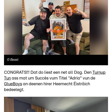
©
Beast
CONGRATS!!! Dat do liest een net all Dag. Den
Turnup
Tun
ass mat um Succès vum Titel "Adria" vun de
GlueBoys
an deenen hirer Heemecht Éisträich
bedeelegt.