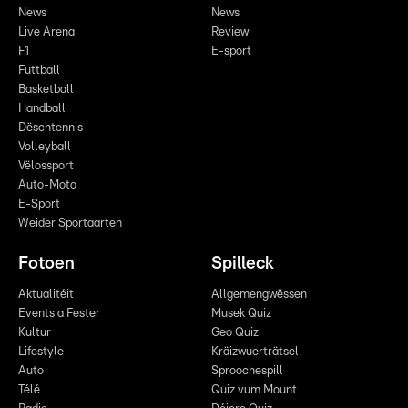
News
News
Live Arena
Review
F1
E-sport
Futtball
Basketball
Handball
Dëschtennis
Volleyball
Vëlossport
Auto-Moto
E-Sport
Weider Sportaarten
Fotoen
Spilleck
Aktualitéit
Allgemengwëssen
Events a Fester
Musek Quiz
Kultur
Geo Quiz
Lifestyle
Kräizwuerträtsel
Auto
Sproochespill
Télé
Quiz vum Mount