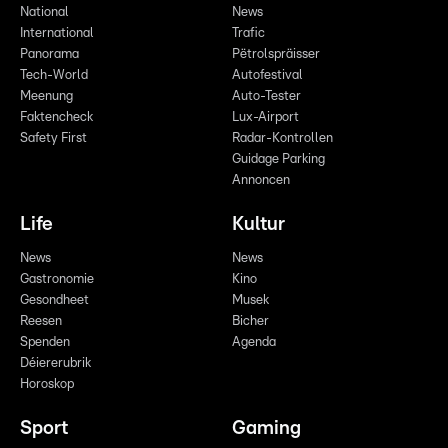
National
News
International
Trafic
Panorama
Pëtrolspräisser
Tech-World
Autofestival
Meenung
Auto-Tester
Faktencheck
Lux-Airport
Safety First
Radar-Kontrollen
Guidage Parking
Annoncen
Life
Kultur
News
News
Gastronomie
Kino
Gesondheet
Musek
Reesen
Bicher
Spenden
Agenda
Déiererubrik
Horoskop
Sport
Gaming