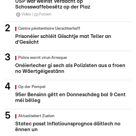
USP war wéinst Verdacht op
Schosswaffebesëtz op der Plaz
Video
Fotoen
Centre pénitentiaire Uerschterhaff
Prisonéier schléit Giischtje mat Teller an
d'Gesiicht
Police warnt virun Arnaque
Onéierlecher gi sech als Polizisten aus a froen
no Wäertgéigestänn
Op der Pompel
95er Bensinn gëtt en Donneschdeg bal 9 Cent
méi bëlleg
Aktualiséiert Zuelen
Statec passt Inflatiounsprognos däitlech no
ënnen un