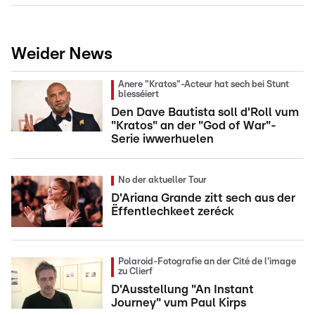
Weider News
Anere "Kratos"-Acteur hat sech bei Stunt
blesséiert
Den Dave Bautista soll d'Roll vum
"Kratos" an der "God of War"-
Serie iwwerhuelen
No der aktueller Tour
D'Ariana Grande zitt sech aus der
Ëffentlechkeet zeréck
Polaroid-Fotografie an der Cité de l'image
zu Clierf
D'Ausstellung "An Instant
Journey" vum Paul Kirps