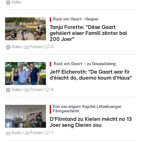
Video
Rock am Gaart - Hesper
Tanja Forette: "Dëse Gaart
gehéiert eiser Famill zënter bal
200 Joer"
Video
Fotoen
0
Rock am Gaart – zu Gousseldeng
Jeff Elcheroth: "De Gaart war fir
d’éischt do, duerno koum d’Haus"
Video
Fotoen
4
Enn vun engem Kapitel Lëtzebuerger
Filmgeschicht
D'Filmland zu Kielen mécht no 13
Joer seng Dieren zou
Audio
Fotoen
1