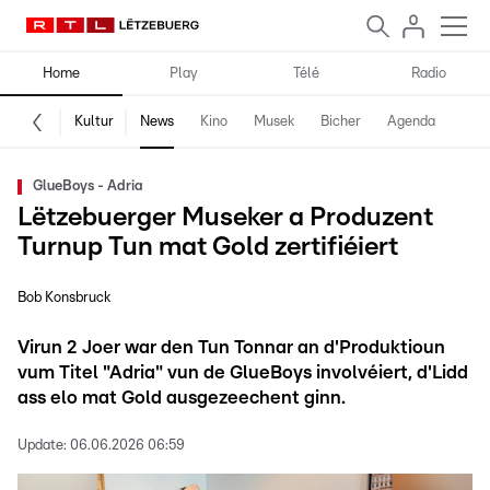
Home
Play
Télé
Radio
Kultur
News
Kino
Musek
Bicher
Agenda
GlueBoys - Adria
Lëtzebuerger Museker a Produzent
Turnup Tun mat Gold zertifiéiert
Bob Konsbruck
Virun 2 Joer war den Tun Tonnar an d'Produktioun
vum Titel "Adria" vun de GlueBoys involvéiert, d'Lidd
ass elo mat Gold ausgezeechent ginn.
Update:
06.06.2026 06:59