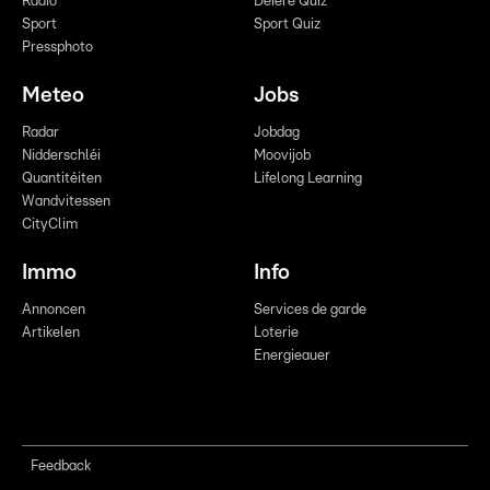
Radio
Déiere Quiz
Sport
Sport Quiz
Pressphoto
Meteo
Jobs
Radar
Jobdag
Nidderschléi
Moovijob
Quantitéiten
Lifelong Learning
Wandvitessen
CityClim
Immo
Info
Annoncen
Services de garde
Artikelen
Loterie
Energieauer
Feedback