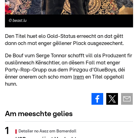
©
beast.lu
Den Titel huet elo Gold-Status erreecht an dat gëtt
dann och mat enger gëllener Plack ausgezeechent.
De Bouf vum Serge Tonnar schafft vill als Produzent fir
auslännesch Kënschtler, an dësem Fall mat enger
Party-Rap-Grupp aus dem Pinzgau d'GlueBoys, déi
ënner anerem och scho mam
Irem
en Titel opgeholl
hunn.
Am meeschte gelies
Detailer no Asaz am Bamerdall