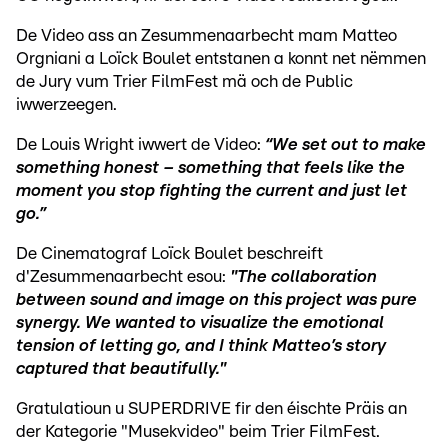
De Video ass an Zesummenaarbecht mam Matteo
Orgniani a Loïck Boulet entstanen a konnt net nëmmen
de Jury vum Trier FilmFest mä och de Public
iwwerzeegen.
De Louis Wright iwwert de Video:
“We set out to make
something honest – something that feels like the
moment you stop fighting the current and just let
go.”
De Cinematograf Loïck Boulet beschreift
d'Zesummenaarbecht esou:
"The collaboration
between sound and image on this project was pure
synergy. We wanted to visualize the emotional
tension of letting go, and I think Matteo’s story
captured that beautifully."
Gratulatioun u SUPERDRIVE fir den éischte Präis an
der Kategorie "Musekvideo" beim Trier FilmFest.