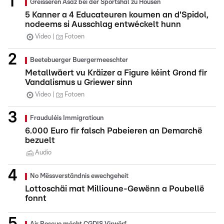
Gréisseren Asaz bei der Sportshal zu Housen
5 Kanner a 4 Educateuren koumen an d'Spidol,
nodeems si Ausschlag entwéckelt hunn
Video
Fotoen
Beetebuerger Buergermeeschter
Metallwäert vu Kräizer a Figure kéint Grond fir
Vandalismus u Griewer sinn
Video
Fotoen
Frauduléis Immigratioun
6.000 Euro fir falsch Pabeieren an Demarchë
bezuelt
Audio
No Mëssverständnis ewechgeheit
Lottoschäi mat Millioune-Gewënn a Poubellë
fonnt