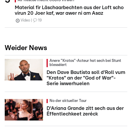
Air Rescue mécht CGDIS Virwërf
Material fir Läschaarbechten aus der Loft scho
virun 20 Joer kaf, war awer ni am Asaz
Video
19
Weider News
Anere "Kratos"-Acteur hat sech bei Stunt
blesséiert
Den Dave Bautista soll d'Roll vum
"Kratos" an der "God of War"-
Serie iwwerhuelen
No der aktueller Tour
D'Ariana Grande zitt sech aus der
Ëffentlechkeet zeréck