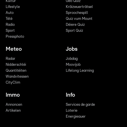
Kultur
Geo Quiz
Lifestyle
Kräizwuerträtsel
Auto
Sproochespill
Télé
Quiz vum Mount
Radio
Déiere Quiz
Sport
Sport Quiz
Pressphoto
Meteo
Jobs
Radar
Jobdag
Nidderschléi
Moovijob
Quantitéiten
Lifelong Learning
Wandvitessen
CityClim
Immo
Info
Annoncen
Services de garde
Artikelen
Loterie
Energieauer