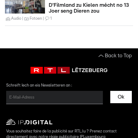
D'Filmland zu Kielen mécht no 13
Joer seng Dieren zou
Audio
Fotoen
1
Back to Top
Schreift Iech an eis Newsletteren an :
Ok
Vous souhaitez faire de la publicité sur RTL.lu ? Prenez contact
directement avec notre régie publicitaire IPLuxembourg