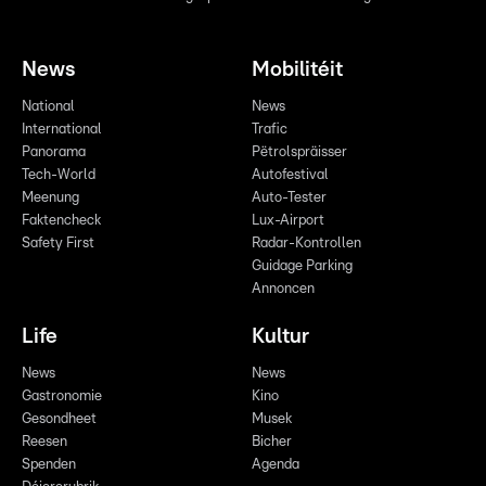
News
Mobilitéit
National
News
International
Trafic
Panorama
Pëtrolspräisser
Tech-World
Autofestival
Meenung
Auto-Tester
Faktencheck
Lux-Airport
Safety First
Radar-Kontrollen
Guidage Parking
Annoncen
Life
Kultur
News
News
Gastronomie
Kino
Gesondheet
Musek
Reesen
Bicher
Spenden
Agenda