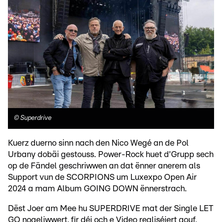
©
Superdrive
Kuerz duerno sinn nach den Nico Wegé an de Pol
Urbany dobäi gestouss. Power-Rock huet d'Grupp sech
op de Fändel geschriwwen an dat ënner anerem als
Support vun de SCORPIONS um Luxexpo Open Air
2024 a mam Album GOING DOWN ënnerstrach.
Dëst Joer am Mee hu SUPERDRIVE mat der Single LET
GO nogeliwwert, fir déi och e Video realiséiert gouf.