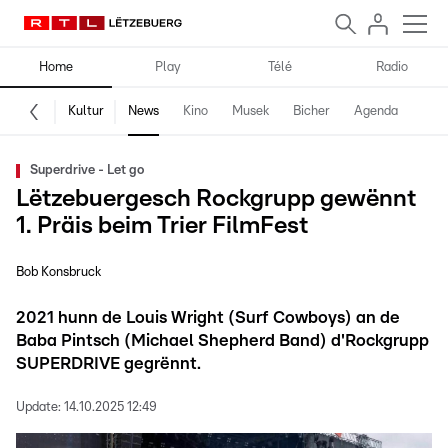
Home
Play
Télé
Radio
Kultur
News
Kino
Musek
Bicher
Agenda
Superdrive - Let go
Lëtzebuergesch Rockgrupp gewënnt
1. Präis beim Trier FilmFest
Bob Konsbruck
2021 hunn de Louis Wright (Surf Cowboys) an de
Baba Pintsch (Michael Shepherd Band) d'Rockgrupp
SUPERDRIVE gegrënnt.
Update:
14.10.2025 12:49