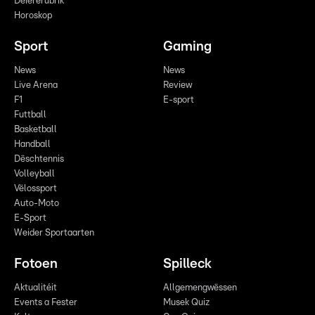
Déiererubrik
Horoskop
Sport
Gaming
News
News
Live Arena
Review
F1
E-sport
Futtball
Basketball
Handball
Dëschtennis
Volleyball
Vëlossport
Auto-Moto
E-Sport
Weider Sportaarten
Fotoen
Spilleck
Aktualitéit
Allgemengwëssen
Events a Fester
Musek Quiz