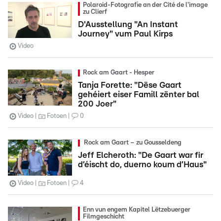
Polaroid-Fotografie an der Cité de l'image
zu Clierf
D'Ausstellung "An Instant
Journey" vum Paul Kirps
Video
Rock am Gaart - Hesper
Tanja Forette: "Dëse Gaart
gehéiert eiser Famill zënter bal
200 Joer"
Video
Fotoen
0
Rock am Gaart – zu Gousseldeng
Jeff Elcheroth: "De Gaart war fir
d’éischt do, duerno koum d’Haus"
Video
Fotoen
4
Enn vun engem Kapitel Lëtzebuerger
Filmgeschicht