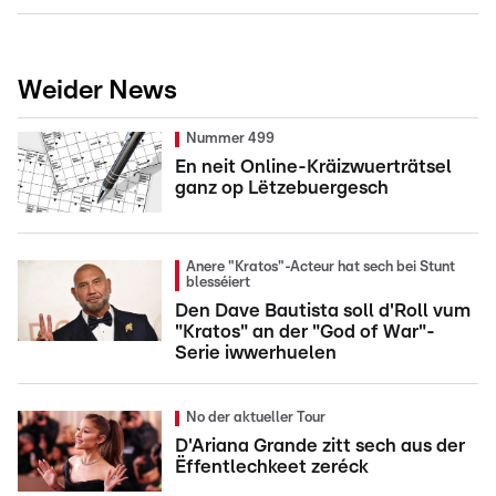
Weider News
Nummer 499
En neit Online-Kräizwuerträtsel
ganz op Lëtzebuergesch
Anere "Kratos"-Acteur hat sech bei Stunt
blesséiert
Den Dave Bautista soll d'Roll vum
"Kratos" an der "God of War"-
Serie iwwerhuelen
No der aktueller Tour
D'Ariana Grande zitt sech aus der
Ëffentlechkeet zeréck