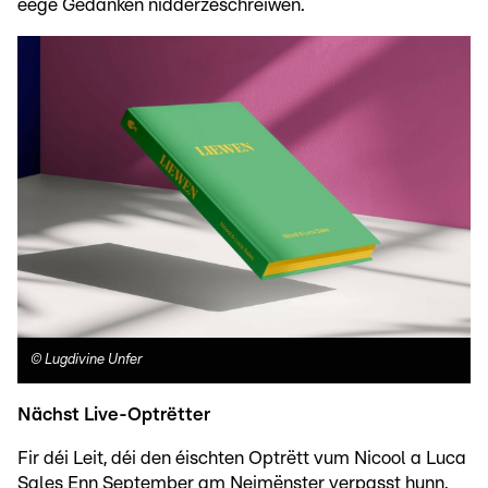
eege Gedanken nidderzeschreiwen.
©
Lugdivine Unfer
Nächst Live-Optrëtter
Fir déi Leit, déi den éischten Optrëtt vum Nicool a Luca
Sales Enn September am Neimënster verpasst hunn,