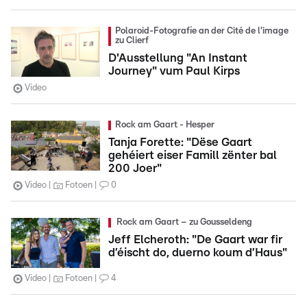
Polaroid-Fotografie an der Cité de l'image
zu Clierf
D'Ausstellung "An Instant
Journey" vum Paul Kirps
Video
Rock am Gaart - Hesper
Tanja Forette: "Dëse Gaart
gehéiert eiser Famill zënter bal
200 Joer"
Video
Fotoen
0
Rock am Gaart – zu Gousseldeng
Jeff Elcheroth: "De Gaart war fir
d’éischt do, duerno koum d’Haus"
Video
Fotoen
4