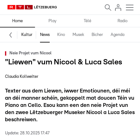
Home
Play
Télé
Radio
Kultur
News
Kino
Musek
Bicher
Agenda
Neie Projet vum Nicool
"Liewen" vum Nicool & Luca Sales
Claudia Kollwelter
Texter aus dem Liewen, iwwer Emotiounen, déi méi
an déi manner schéin, gekoppelt mat doucen Téin vu
Piano an Cello. Esou kann een den neie Projet vun
den zwee Lëtzebuerger Museker Nicool a Luca Sales
beschreiwen.
Update:
28.10.2025 17:47