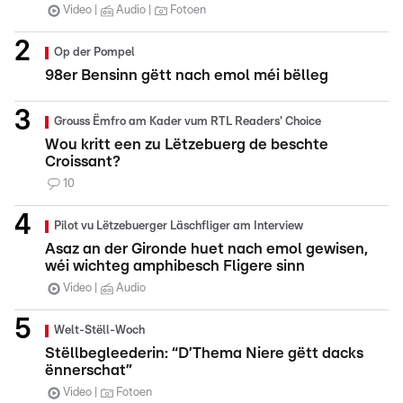
Video
Audio
Fotoen
Op der Pompel
98er Bensinn gëtt nach emol méi bëlleg
Grouss Ëmfro am Kader vum RTL Readers' Choice
Wou kritt een zu Lëtzebuerg de beschte
Croissant?
10
Pilot vu Lëtzebuerger Läschfliger am Interview
Asaz an der Gironde huet nach emol gewisen,
wéi wichteg amphibesch Fligere sinn
Video
Audio
Welt-Stëll-Woch
Stëllbegleederin: “D’Thema Niere gëtt dacks
ënnerschat”
Video
Fotoen