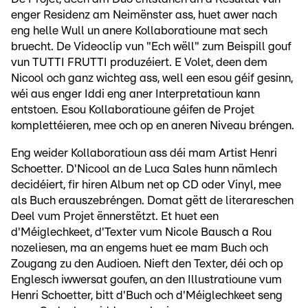
enger Residenz am Neimënster ass, huet awer nach
eng helle Wull un anere Kollaboratioune mat sech
bruecht. De Videoclip vun "Ech wëll" zum Beispill gouf
vun TUTTI FRUTTI produzéiert. E Volet, deen dem
Nicool och ganz wichteg ass, well een esou géif gesinn,
wéi aus enger Iddi eng aner Interpretatioun kann
entstoen. Esou Kollaboratioune géifen de Projet
komplettéieren, mee och op en aneren Niveau bréngen.
Eng weider Kollaboratioun ass déi mam Artist Henri
Schoetter. D'Nicool an de Luca Sales hunn nämlech
decidéiert, fir hiren Album net op CD oder Vinyl, mee
als Buch erauszebréngen. Domat gëtt de literareschen
Deel vum Projet ënnerstëtzt. Et huet een
d'Méiglechkeet, d'Texter vum Nicole Bausch a Rou
nozeliesen, ma an engems huet ee mam Buch och
Zougang zu den Audioen. Nieft den Texter, déi och op
Englesch iwwersat goufen, an den Illustratioune vum
Henri Schoetter, bitt d'Buch och d'Méiglechkeet seng