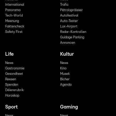
International
Trafic
Panorama
Pëtrolspräisser
Tech-World
Autofestival
Meenung
Auto-Tester
Faktencheck
Lux-Airport
Safety First
Radar-Kontrollen
Guidage Parking
Annoncen
Life
Kultur
News
News
Gastronomie
Kino
Gesondheet
Musek
Reesen
Bicher
Spenden
Agenda
Déiererubrik
Horoskop
Sport
Gaming
News
News