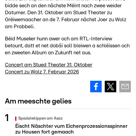
bidde sech an den nächste Méint nach zwee weider
Datumer. Den 31. Oktober am Stued Theater zu
Gréiwemaacher an de 7. Februar nächst Joer zu Wolz
am Prabbeli.
Béid Museker hunn awer och am RTL-Interview
betount, datt et net dobäi soll bleiwen a schléissen och
en zweeten Album an Zukunft net aus.
Concert am Stued Theater 31. Oktober
Concert zu Wolz 7. Februar 2026
Am meeschte gelies
Spezialekippen am Asaz
Éischt Näschter vum Eichenprozessionsspinner
zu Housen fort gemaach