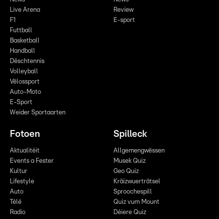
Live Arena
Review
F1
E-sport
Futtball
Basketball
Handball
Dëschtennis
Volleyball
Vëlossport
Auto-Moto
E-Sport
Weider Sportaarten
Fotoen
Spilleck
Aktualitéit
Allgemengwëssen
Events a Fester
Musek Quiz
Kultur
Geo Quiz
Lifestyle
Kräizwuerträtsel
Auto
Sproochespill
Télé
Quiz vum Mount
Radio
Déiere Quiz