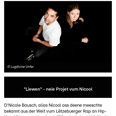
©
Lugdivine Unfer
"Liewen" - neie Projet vum Nicool
D'Nicole Bausch, alias Nicool ass deene meeschte
bekannt aus der Welt vum Lëtzebuerger Rap an Hip-