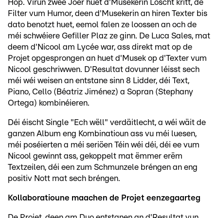
Hop. Virun zwee Joer huet d'Musekerin Loscht kritt, de
Filter vum Humor, deen d'Musekerin an hiren Texter bis
dato benotzt huet, eemol falen ze loossen an och de
méi schwéiere Gefiller Plaz ze ginn. De Luca Sales, mat
deem d'Nicool am Lycée war, ass direkt mat op de
Projet opgesprongen an huet d'Musek op d'Texter vum
Nicool geschriwwen. D'Resultat dovunner léisst sech
méi wéi weisen an entstane sinn 8 Lidder, déi Text,
Piano, Cello (Béatriz Jiménez) a Sopran (Stephany
Ortega) kombinéieren.
Déi éischt Single "Ech wëll" verdäitlecht, a wéi wäit de
ganzen Album eng Kombinatioun ass vu méi luesen,
méi poséierten a méi seriöen Téin wéi déi, déi ee vum
Nicool gewinnt ass, gekoppelt mat ëmmer erëm
Textzeilen, déi een zum Schmunzele bréngen an eng
positiv Nott mat sech bréngen.
Kollaboratioune maachen de Projet eenzegaarteg
De Projet, deen am Duo entstanen an d'Resultat vun