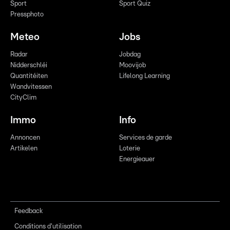
Sport
Sport Quiz
Pressphoto
Meteo
Jobs
Radar
Jobdag
Nidderschléi
Moovijob
Quantitéiten
Lifelong Learning
Wandvitessen
CityClim
Immo
Info
Annoncen
Services de garde
Artikelen
Loterie
Energieauer
Feedback
Conditions d'utilisation