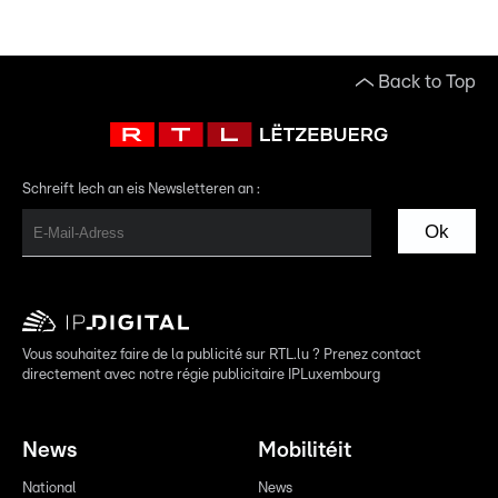
Back to Top
Schreift Iech an eis Newsletteren an :
Ok
Vous souhaitez faire de la publicité sur RTL.lu ? Prenez contact
directement avec notre régie publicitaire IPLuxembourg
News
Mobilitéit
National
News