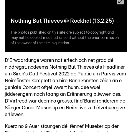
Nothing But Thieves @ Rockhal (13.2.25)
The photos published on this site are subject to copyright and
may not be copied, modified, or sold without the prior permission
of the owner of the site in question.
D'Erwaardunge waren natierlech och net grad déi
niddregst, nodeems Nothing But Thieves als Headliner
um Siren's Call Festival 2022 de Public um Parvis vum
Neimënster komplett an hire Bann konnten zéien an e
geniale Concert ofgeliwwert hunn, dee wuel
jidderengem nach laang an Erënnerung bliwwen ass.
D'Virfreed war deemno grouss, fir d'Band ronderëm de
Sänger Conor Mason op en Neits live zu Lëtzebuerg ze
erliewen.
Kuerz no 9 Auer stoungen déi fënnef Museker op der