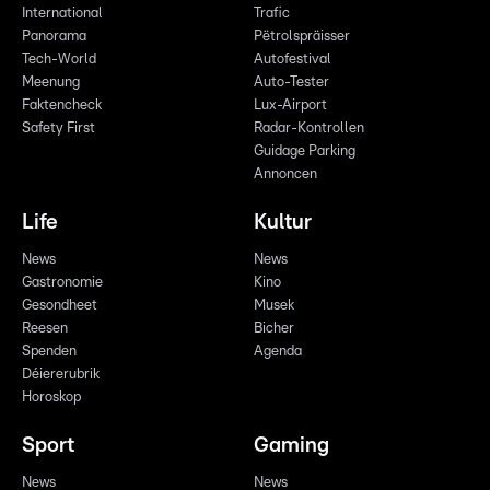
International
Trafic
Panorama
Pëtrolspräisser
Tech-World
Autofestival
Meenung
Auto-Tester
Faktencheck
Lux-Airport
Safety First
Radar-Kontrollen
Guidage Parking
Annoncen
Life
Kultur
News
News
Gastronomie
Kino
Gesondheet
Musek
Reesen
Bicher
Spenden
Agenda
Déiererubrik
Horoskop
Sport
Gaming
News
News