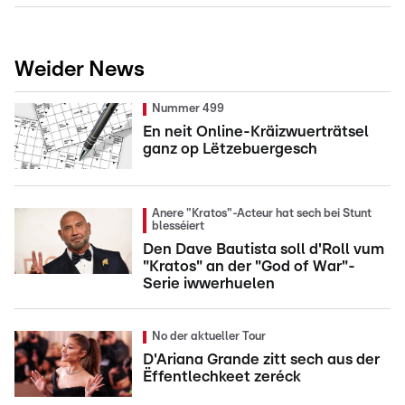
Weider News
Nummer 499
En neit Online-Kräizwuerträtsel
ganz op Lëtzebuergesch
Anere "Kratos"-Acteur hat sech bei Stunt
blesséiert
Den Dave Bautista soll d'Roll vum
"Kratos" an der "God of War"-
Serie iwwerhuelen
No der aktueller Tour
D'Ariana Grande zitt sech aus der
Ëffentlechkeet zeréck