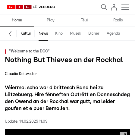
Home
Play
Télé
Radio
Kultur
News
Kino
Musek
Bicher
Agenda
"Welcome to the DCC"
Nothing But Thieves an der Rockhal
Claudia Kollwelter
Véiermol scho war d'brittesch Band hei zu
Lëtzebuerg. Hire fënneften Optrëtt en Donneschdeg
den Owend an der Rockhal war gutt, ma leider
goufen et e puer Bemollen.
Update:
14.02.2025 11:09