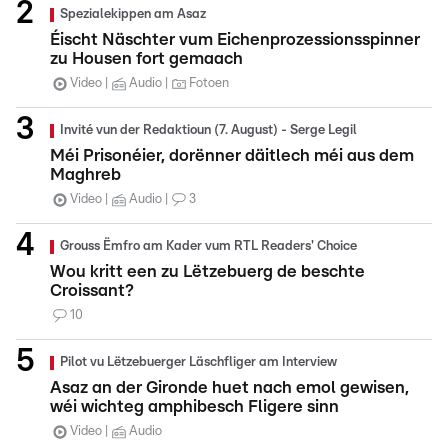
Spezialekippen am Asaz
Éischt Näschter vum Eichenprozessionsspinner
zu Housen fort gemaach
Video
Audio
Fotoen
Invité vun der Redaktioun (7. August) - Serge Legil
Méi Prisonéier, dorënner däitlech méi aus dem
Maghreb
Video
Audio
3
Grouss Ëmfro am Kader vum RTL Readers' Choice
Wou kritt een zu Lëtzebuerg de beschte
Croissant?
10
Pilot vu Lëtzebuerger Läschfliger am Interview
Asaz an der Gironde huet nach emol gewisen,
wéi wichteg amphibesch Fligere sinn
Video
Audio