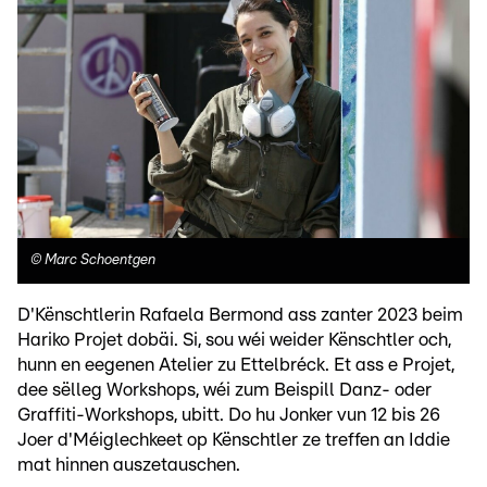
©
Marc Schoentgen
D'Kënschtlerin Rafaela Bermond ass zanter 2023 beim
Hariko Projet dobäi. Si, sou wéi weider Kënschtler och,
hunn en eegenen Atelier zu Ettelbréck. Et ass e Projet,
dee sëlleg Workshops, wéi zum Beispill Danz- oder
Graffiti-Workshops, ubitt. Do hu Jonker vun 12 bis 26
Joer d'Méiglechkeet op Kënschtler ze treffen an Iddie
mat hinnen auszetauschen.