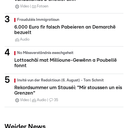
Video
Fotoen
Frauduléis Immigratioun
6.000 Euro fir falsch Pabeieren an Demarchë
bezuelt
Audio
No Mëssverständnis ewechgeheit
Lottoschäi mat Millioune-Gewënn a Poubellë
fonnt
Invité vun der Redaktioun (6. August) - Tom Schmit
Rekordsummer um Stauséi: "Mir stoussen un eis
Grenzen"
Video
Audio
35
Weider News