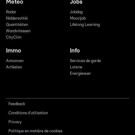
Meteo
Jobs
Radar
Jobdag
Nidderschléi
Moovijob
Quantitéiten
Lifelong Learning
Wandvitessen
CityClim
Immo
Info
Annoncen
Services de garde
Artikelen
Loterie
Energieauer
Feedback
Conditions d'utilisation
Privacy
Politique en matière de cookies