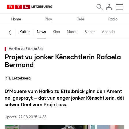
Home
Play
Télé
Radio
Kultur
News
Kino
Musek
Bicher
Agenda
Hariko zu Ettelbréck
Projet vu jonker Kënschtlerin Rafaela
Bermond
RTL Lëtzebuerg
D'Mauere vum Hariko zu Ettelbréck ginn den Ament
nei gesprayt – dat vun enger jonker Kënschtlerin, déi
selwer Deel vum Projet ass.
Update:
22.08.2025 14:33