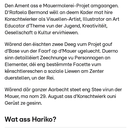
Den Ament ass e Mauermolerei-Projet amgaangen.
D'Rafaela Bermond wëll an deem Kader mat hire
Konschtwierker als Visuellen-Artist, Illustrator an Art
Educator d’Theme vun der Jugend, Kreativitéit,
Gesellschaft a Kultur ervirhiewen.
Wärend den éischten zwee Deeg vum Projet gouf
d’Base vun der Faarf op d’Mauer ugeluecht. Duerno
sinn detailléiert Zeechnunge vu Personnagen an
Elementer, déi eng bestëmmte Facette vum
kënschtlereschen a soziale Liewen am Zenter
duerstellen, un der Rei.
Wärend där ganzer Aarbecht steet eng Stee virun der
Mauer, ma nom 29. August ass d’Konschtwierk ouni
Gerüst ze gesinn.
Wat ass Hariko?