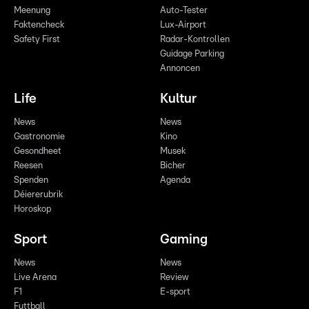
Meenung
Auto-Tester
Faktencheck
Lux-Airport
Safety First
Radar-Kontrollen
Guidage Parking
Annoncen
Life
Kultur
News
News
Gastronomie
Kino
Gesondheet
Musek
Reesen
Bicher
Spenden
Agenda
Déiererubrik
Horoskop
Sport
Gaming
News
News
Live Arena
Review
F1
E-sport
Futtball