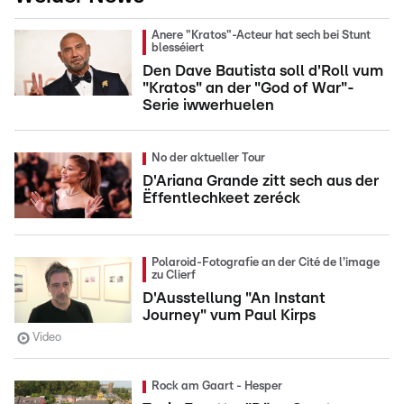
Anere "Kratos"-Acteur hat sech bei Stunt
blesséiert
Den Dave Bautista soll d'Roll vum
"Kratos" an der "God of War"-
Serie iwwerhuelen
No der aktueller Tour
D'Ariana Grande zitt sech aus der
Ëffentlechkeet zeréck
Polaroid-Fotografie an der Cité de l'image
zu Clierf
D'Ausstellung "An Instant
Journey" vum Paul Kirps
Video
Rock am Gaart - Hesper