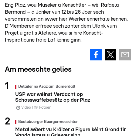
Eng Plaz, wou Museker a Kënschtler – wéi Rafaela
Bermond – a Jonker vun 12 bis 26 Joer sech
versammelen an iwwer hier Wierker ënnerhale kënnen.
D’Memberen erfreeë sech zanter dem Ufank vum
Projet u gratis Ateliere, wou si hire Konscht-
Inspiratioune fräie Laf kënne ginn.
Am meeschte gelies
Detailer no Asaz am Bamerdall
USP war wéinst Verdacht op
Schosswaffebesëtz op der Plaz
Video
Fotoen
Beetebuerger Buergermeeschter
Metallwäert vu Kräizer a Figure kéint Grond fir
Vandalismus u Griewer sinn