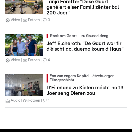
Tanja Forette: "Dëse Gaart
gehéiert eiser Famill zënter bal
200 Joer"
Video
Fotoen
0
Rock am Gaart – zu Gousseldeng
Jeff Elcheroth: "De Gaart war fir
d’éischt do, duerno koum d’Haus"
Video
Fotoen
4
Enn vun engem Kapitel Lëtzebuerger
Filmgeschicht
D'Filmland zu Kielen mécht no 13
Joer seng Dieren zou
Audio
Fotoen
1