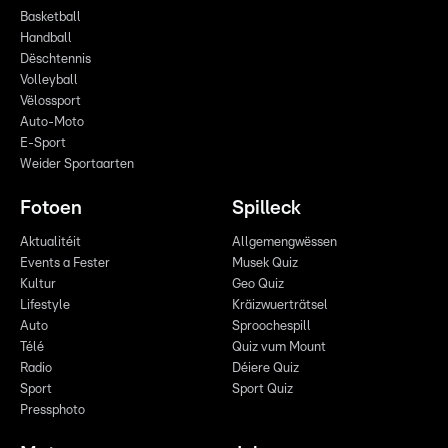
Basketball
Handball
Dëschtennis
Volleyball
Vëlossport
Auto-Moto
E-Sport
Weider Sportaarten
Fotoen
Spilleck
Aktualitéit
Allgemengwëssen
Events a Fester
Musek Quiz
Kultur
Geo Quiz
Lifestyle
Kräizwuerträtsel
Auto
Sproochespill
Télé
Quiz vum Mount
Radio
Déiere Quiz
Sport
Sport Quiz
Pressphoto