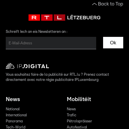
Back to Top
Schreift Iech an eis Newsletteren an :
Ok
Vous souhaitez faire de la publicité sur RTL.lu ? Prenez contact
directement avec notre régie publicitaire IPLuxembourg
News
Mobilitéit
National
News
International
Trafic
Panorama
Pëtrolspräisser
Tech-World
Autofestival